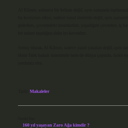
Al Kânun, yalnızca bir kelime değil, aynı zamanda toplumsal
bu kavramın etkisi, sadece yasal sistemde değil, aynı zaman
giderken, çevremdeki insanlardan, yaşadığım çevreden, iş ha
bir anlam taşıdığını daha iyi kavradım.
Sonuç olarak, Al Kânun, sadece yazılı yasaları değil, aynı z
Hem Türk hukuk sisteminde hem de dünya çapında, farklı topl
yardımcı olur.
Tarih:
Makaleler
Önceki Yazı
160 yıl yaşayan Zaro Ağa kimdir ?