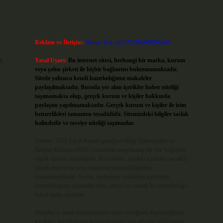
Reklam ve İletişim:
Skype: live:.cid.575569c608265c69
k
Yasal Uyarı:
Bu internet sitesi, herhangi bir marka, kurum
veya şahıs şirketi ile hiçbir bağlantısı bulunmamaktadır.
Sitede yalnızca kendi hazırladığımız makaleler
paylaşılmaktadır. Burada yer alan içerikler haber niteliği
taşımamakta olup, gerçek kurum ve kişiler hakkında
paylaşım yapılmamaktadır. Gerçek kurum ve kişiler ile isim
u
benzerlikleri tamamen tesadüfidir. Sitemizdeki bilgiler taslak
halindedir ve tavsiye niteliği taşımazlar.
Sitemiz, 5651 Sayılı Kanun gereğince Bilgi Teknolojileri ve
İletişim Kurumu (BTK) tarafından onaylanmış bir Yer Sağlayıcı
olarak hizmet vermektedir. Bu nedenle, sitedeki içerikleri proaktif
olarak denetleme veya araştırma yükümlülüğümüz
bulunmamaktadır. Ancak, üyelerimiz yazdıkları içeriklerin
sorumluluğunu taşımakta olup, siteye üye olarak bu sorumluluğu
kabul etmiş sayılırlar.
Hukuka ve yasal düzenlemelere aykırı olduğunu düşündüğünüz
içerikleri,
backlinkpanelicomtr@gmail.com
adresine bildirmeniz