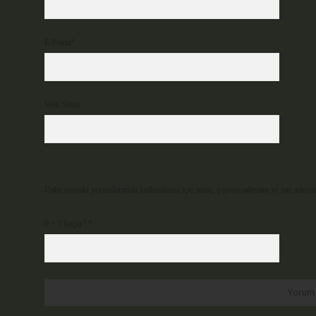
E-Posta*
Web Sitesi
Daha sonraki yorumlarımda kullanılması için adım, e-posta adresim ve site adresi
6 + 2 kaçtır?
*