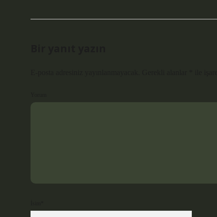
Bir yanıt yazın
E-posta adresiniz yayınlanmayacak.
Gerekli alanlar
*
ile işar
Yorum
İsim*