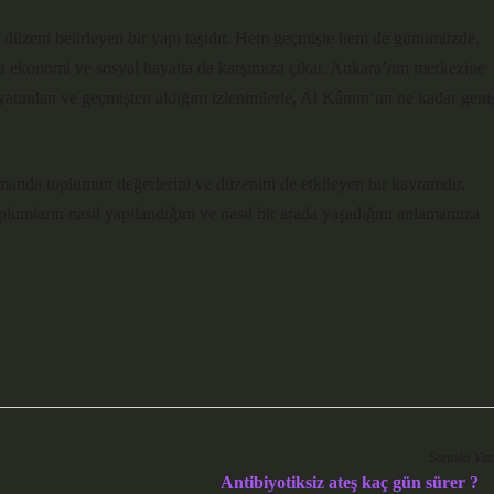
 düzeni belirleyen bir yapı taşıdır. Hem geçmişte hem de günümüzde,
da ekonomi ve sosyal hayatta da karşımıza çıkar. Ankara’nın merkezine
yatından ve geçmişten aldığım izlenimlerle, Al Kânun’un ne kadar geni
amanda toplumun değerlerini ve düzenini de etkileyen bir kavramdır.
umların nasıl yapılandığını ve nasıl bir arada yaşadığını anlamamıza
Sonraki Yaz
Antibiyotiksiz ateş kaç gün sürer ?