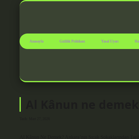
Anasayfa
Gizlilik Politikası
Yasal Uyarı
Ha
Al Kânun ne demek
Tarih: Mart 27, 2026
Al Kânun Ne Demek? Ankara’nın Sıcak Sokaklarından Tarihi