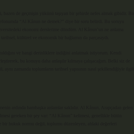
i, bazen de geçmişin yükünü taşıyan bir şehirde nefes almak gibidir. Bi
elefonumda “Al Kânun ne demek?” diye bir soru belirdi. Bu soruyu
üniversitedeki ekonomi derslerime döndüm. Al Kânun’un ne anlama
 tarihsel, kültürel ve ekonomik bir bağlamın da parçasıydı.
ıldığını ve hangi derinliklere indiğini anlatmak istiyorum. Kendi
eştirerek, bu konuyu daha anlaşılır kılmaya çalışacağım. Belki siz de
 aynı zamanda toplumların tarihsel yapısının nasıl şekillendiğiyle ilgil
kelimenin ardında bambaşka anlamlar saklıdır. Al Kânun, Arapçadan gelen
lmesi gereken bir şey var: “Al Kânun” kelimesi, genellikle bütün
ece bir hukuk normu değil, toplumu düzenleyen, ahlaki değerleri