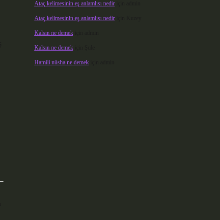
Ataç kelimesinin eş anlamlısı nedir
için
admin
Ataç kelimesinin eş anlamlısı nedir
için
Kuzey
Kalsın ne demek
için
admin
ş
Kalsın ne demek
için
Şule
Hamili nüsha ne demek
için
admin
ı