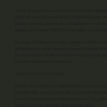
Ankara’da yaşamak, bazen her şeyin hızlı bir şekilde değiştiğ
sabah, tam da işe gitmek için otobüs durağında beklerken, t
görünce, bir an için geçmişe, çocukluk günlerime ve hatta 
geldiği, aslında sadece dildeki bir kelime değil, aynı zamanda
Bu yazıda, Al Kânun’un ne anlama geldiğini, nerelerde kullan
gözlemlerimle ve veriyle harmanlanmış gerçek hikâyelerle birl
bu yazıyı okurken, Al Kânun’u sadece bir kavram olarak değil,
bir anahtar olarak görmeye başlarsınız.
Al Kânun’un Kökeni ve Anlamı
Hepimiz için kelimeler, birer kapı gibi açılır ve bazen bir 
bir kelime olup, kanun anlamına gelir. Ama burada dikkat edi
yasalar ya da şeriat kuralları anlamında kullanılır. Yani, sad
belirleyen bir yasa bütünlüğü olarak karşımıza çıkar.