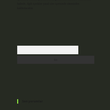
halinde, ilgili içerikler yasal süre içerisinde sitemizden
kaldırılacaktır.
Arama
Son yorumlar