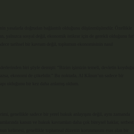
nin yasalarla doğrudan bağlantılı olduğunu düşünmüşümdür. Özellikle
arın, yalnızca sosyal değil, ekonomik istikrar için de gerekli olduğunu far
dece tarihsel bir kavram değil, toplumun ekonomisinin nasıl
liderlerinden biri şöyle demişti: “Bizim işimizin temeli, devletin koyduğ
nmazsa, ekonomi de çökebilir.” Bu noktada, Al Kânun’un sadece bir
apı olduğunu bir kez daha anlamış oldum.
mi, genellikle sadece bir yerel hukuk anlayışını değil, aynı zamanda
plumlarında kanun ve hukuk kavramları daha çok bireysel haklar, serbest
ânun kelimesi, genellikle toplumsal düzenin korunmasını esas alan bir