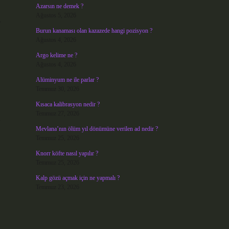
Azarsın ne demek ?
Ağustos 5, 2026
r
Burun kanaması olan kazazede hangi pozisyon ?
Ağustos 4, 2026
Argo kelime ne ?
Ağustos 4, 2026
Alüminyum ne ile parlar ?
Temmuz 30, 2026
Kısaca kalibrasyon nedir ?
Temmuz 27, 2026
i
Mevlana’nın ölüm yıl dönümüne verilen ad nedir ?
Temmuz 25, 2026
Knorr köfte nasıl yapılır ?
Temmuz 25, 2026
Kalp gözü açmak için ne yapmalı ?
Temmuz 23, 2026