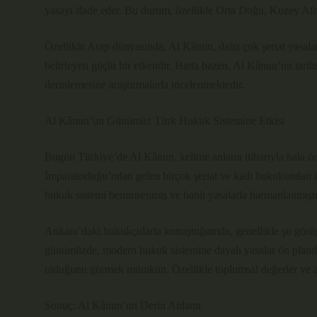
yasayı ifade eder. Bu durum, özellikle Orta Doğu, Kuzey Afrik
Özellikle Arap dünyasında, Al Kânun, daha çok şeriat yasalar
belirleyen güçlü bir etkendir. Hatta bazen, Al Kânun’un tarihs
derinlemesine araştırmalarla incelenmektedir.
Al Kânun’un Günümüz Türk Hukuk Sistemine Etkisi
Bugün Türkiye’de Al Kânun, kelime anlamı itibarıyla hala ö
İmparatorluğu’ndan gelen birçok şeriat ve kadı hukukundan i
hukuk sistemi benimsenmiş ve batılı yasalarla harmanlanmıştı
Ankara’daki hukukçularla konuştuğumda, genellikle şu görüşü
günümüzde, modern hukuk sistemine dayalı yasalar ön planda.
olduğunu görmek mümkün. Özellikle toplumsal değerler ve ah
Sonuç: Al Kânun’un Derin Anlamı