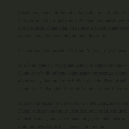
Küçükken, ailemle birlikte sabah kahvaltılarında, büyüklerimiz
hatırlıyorum. Onların gözlerinde, Al Kânun kelimesi büyük bi
gibi görülürdü. O zamanlar, bu kelimenin gerçek anlamını t
çok daha güçlü bir şey olduğunu hissediyordum.
Osmanlı’dan Cumhuriyet’e Al Kânun’un Geçirdiği Değişim
Al Kânun, yalnızca Arapçadan gelmiş bir kelime olmakla k
Cumhuriyet’in ilk yıllarına kadar uzanan bir geçmişe sahipti
alıyordu ve şeriat kuralları ile birlikte, devletin düzenini sağ
Cumhuriyet’in ilanıyla birlikte, Türk hukuk sistemi Batı norm
Bursa’da bir akşam, eski dostlarla bir araya geldiğimizde, s
Kânun, sadece yasaların isnad ettiği kurallar değil, aslında b
demişti. Arkadaşımın sözleri, bana bir şeylerin daha netleşm
toplumun değerleriyle iç içe geçmiş bir kavramdır.