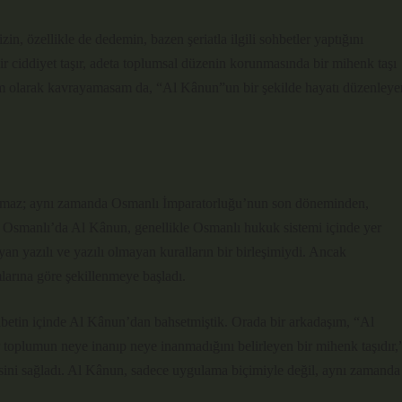
in, özellikle de dedemin, bazen şeriatla ilgili sohbetler yaptığını
r ciddiyet taşır, adeta toplumsal düzenin korunmasında bir mihenk taşı
am olarak kavrayamasam da, “Al Kânun”un bir şekilde hayatı düzenleye
almaz; aynı zamanda Osmanlı İmparatorluğu’nun son döneminden,
r. Osmanlı’da Al Kânun, genellikle Osmanlı hukuk sistemi içinde yer
layan yazılı ve yazılı olmayan kuralların bir birleşimiydi. Ancak
larına göre şekillenmeye başladı.
ohbetin içinde Al Kânun’dan bahsetmiştik. Orada bir arkadaşım, “Al
ir toplumun neye inanıp neye inanmadığını belirleyen bir mihenk taşıdır,
esini sağladı. Al Kânun, sadece uygulama biçimiyle değil, aynı zamanda