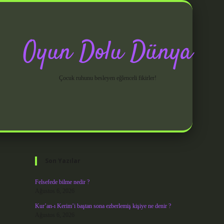
Oyun Dolu Dünya
Çocuk ruhunu besleyen eğlenceli fikirler!
Sidebar
grandoperabet giriş
Son Yazılar
Felsefede bilme nedir ?
Ağustos 6, 2026
Kur’an-ı Kerim’i baştan sona ezberlemiş kişiye ne denir ?
Ağustos 6, 2026