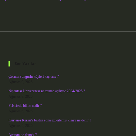
Sidebar
Son Yazılar
Çorum Sungurlu köyleri kaç tane ?
Ağustos 9, 2026
Nişantaşı Üniversitesi ne zaman açılıyor 2024-2025 ?
Ağustos 8, 2026
Felsefede bilme nedir ?
Ağustos 6, 2026
Kur’an-ı Kerim’i baştan sona ezberlemiş kişiye ne denir ?
Ağustos 6, 2026
Azarsın ne demek ?