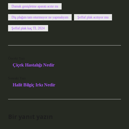
Damak genişletme aparatı acıtır mı
Diş plağım tam oturmuyor ne yapmalıyım
Şeffaf plak acıtıyor mu
Şeffaf plak kaç TL 2024
Önceki Yazı
Çiçek Hastalığı Nedir
Sonraki Yazı
Halit Bilgiç Irkı Nedir
Bir yanıt yazın