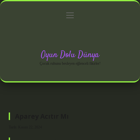
menüyü
Anasayfa
Gizlilik Politikası
Yasal Uyarı
aç
Hakkımızda
Oyun Dolu Dünya
Çocuk ruhunu besleyen eğlenceli fikirler!
Aparey Acıtır Mı
Tarih: Kasım 22, 2024