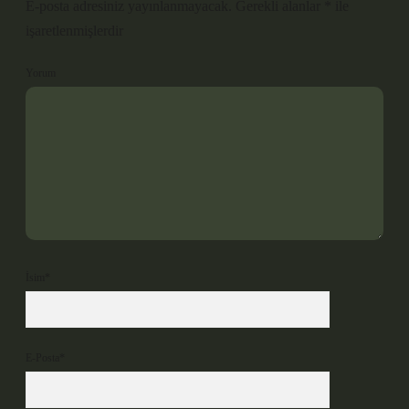
E-posta adresiniz yayınlanmayacak.
Gerekli alanlar
*
ile
işaretlenmişlerdir
Yorum
İsim*
E-Posta*