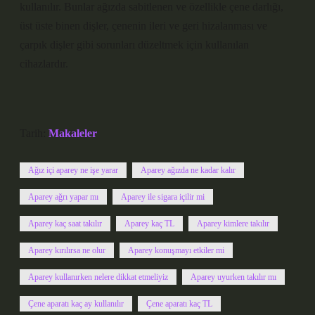
kullanılır. Bunlar ağızda sabitlenen ve özellikle çene darlığı,
üst üste binen dişler, çenenin ileri ve geri hizalanması ve
çarpık dişler gibi sorunları düzeltmek için kullanılan
cihazlardır.
Tarih:
Makaleler
Ağız içi aparey ne işe yarar
Aparey ağızda ne kadar kalır
Aparey ağrı yapar mı
Aparey ile sigara içilir mi
Aparey kaç saat takılır
Aparey kaç TL
Aparey kimlere takılır
Aparey kırılırsa ne olur
Aparey konuşmayı etkiler mi
Aparey kullanırken nelere dikkat etmeliyiz
Aparey uyurken takılır mı
Çene aparatı kaç ay kullanılır
Çene aparatı kaç TL