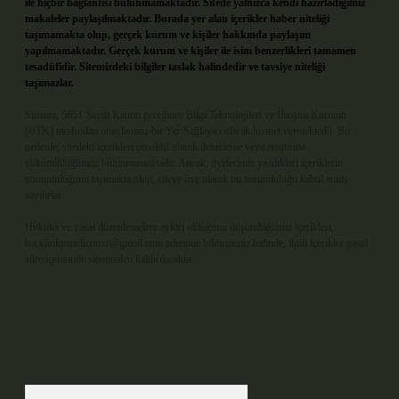
ile hiçbir bağlantısı bulunmamaktadır. Sitede yalnızca kendi hazırladığımız
makaleler paylaşılmaktadır. Burada yer alan içerikler haber niteliği
taşımamakta olup, gerçek kurum ve kişiler hakkında paylaşım
yapılmamaktadır. Gerçek kurum ve kişiler ile isim benzerlikleri tamamen
tesadüfidir. Sitemizdeki bilgiler taslak halindedir ve tavsiye niteliği
taşımazlar.
Sitemiz, 5651 Sayılı Kanun gereğince Bilgi Teknolojileri ve İletişim Kurumu
(BTK) tarafından onaylanmış bir Yer Sağlayıcı olarak hizmet vermektedir. Bu
nedenle, sitedeki içerikleri proaktif olarak denetleme veya araştırma
yükümlülüğümüz bulunmamaktadır. Ancak, üyelerimiz yazdıkları içeriklerin
sorumluluğunu taşımakta olup, siteye üye olarak bu sorumluluğu kabul etmiş
sayılırlar.
Hukuka ve yasal düzenlemelere aykırı olduğunu düşündüğünüz içerikleri,
backlinkpanelicomtr@gmail.com
adresine bildirmeniz halinde, ilgili içerikler yasal
süre içerisinde sitemizden kaldırılacaktır.
Arama