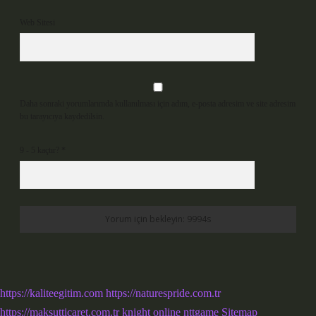
Web Sitesi
Daha sonraki yorumlarımda kullanılması için adım, e-posta adresim ve site adresim
bu tarayıcıya kaydedilsin.
9 - 5 kaçtır?
*
https://kaliteegitim.com
https://naturespride.com.tr
https://maksutticaret.com.tr
knight online
nttgame
Sitemap