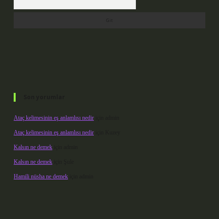
Son yorumlar
Ataç kelimesinin eş anlamlısı nedir
için
admin
Ataç kelimesinin eş anlamlısı nedir
için
Kuzey
Kalsın ne demek
için
admin
Kalsın ne demek
için
Şule
Hamili nüsha ne demek
için
admin