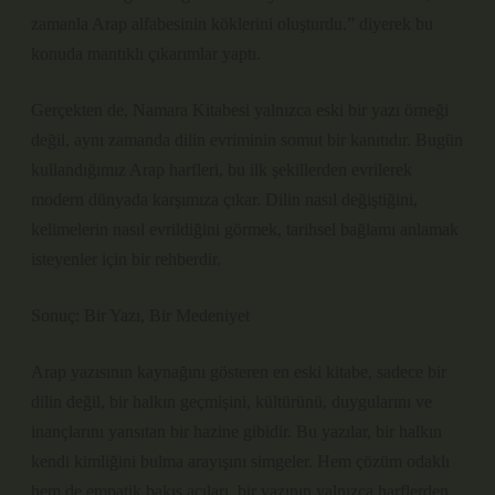
zamanla Arap alfabesinin köklerini oluşturdu.” diyerek bu
konuda mantıklı çıkarımlar yaptı.
Gerçekten de, Namara Kitabesi yalnızca eski bir yazı örneği
değil, aynı zamanda dilin evriminin somut bir kanıtıdır. Bugün
kullandığımız Arap harfleri, bu ilk şekillerden evrilerek
modern dünyada karşımıza çıkar. Dilin nasıl değiştiğini,
kelimelerin nasıl evrildiğini görmek, tarihsel bağlamı anlamak
isteyenler için bir rehberdir.
Sonuç: Bir Yazı, Bir Medeniyet
Arap yazısının kaynağını gösteren en eski kitabe, sadece bir
dilin değil, bir halkın geçmişini, kültürünü, duygularını ve
inançlarını yansıtan bir hazine gibidir. Bu yazılar, bir halkın
kendi kimliğini bulma arayışını simgeler. Hem çözüm odaklı
hem de empatik bakış açıları, bir yazının yalnızca harflerden