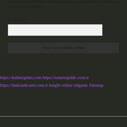
Daha sonraki yorumlarımda kullanılması için adım, e-posta adresim ve site adresim
bu tarayıcıya kaydedilsin.
10 - 4 kaçtır?
*
https://kaliteegitim.com
https://naturespride.com.tr
https://maksutticaret.com.tr
knight online
nttgame
Sitemap