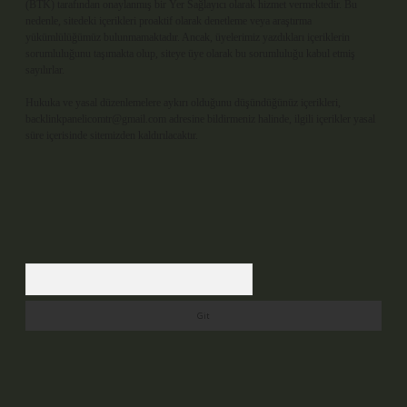
(BTK) tarafından onaylanmış bir Yer Sağlayıcı olarak hizmet vermektedir. Bu
nedenle, sitedeki içerikleri proaktif olarak denetleme veya araştırma
yükümlülüğümüz bulunmamaktadır. Ancak, üyelerimiz yazdıkları içeriklerin
sorumluluğunu taşımakta olup, siteye üye olarak bu sorumluluğu kabul etmiş
sayılırlar.
Hukuka ve yasal düzenlemelere aykırı olduğunu düşündüğünüz içerikleri,
backlinkpanelicomtr@gmail.com
adresine bildirmeniz halinde, ilgili içerikler yasal
süre içerisinde sitemizden kaldırılacaktır.
Arama