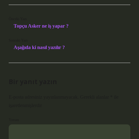
Önceki Yazı
Topçu Asker ne iş yapar ?
Sonraki Yazı
Aşağıda ki nasıl yazılır ?
Bir yanıt yazın
E-posta adresiniz yayınlanmayacak.
Gerekli alanlar
*
ile
işaretlenmişlerdir
Yorum