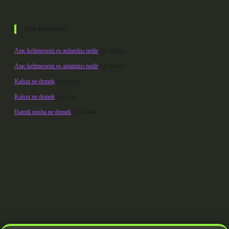
Son yorumlar
Ataç kelimesinin eş anlamlısı nedir
için
admin
Ataç kelimesinin eş anlamlısı nedir
için
Kuzey
Kalsın ne demek
için
admin
Kalsın ne demek
için
Şule
Hamili nüsha ne demek
için
admin
andoperabet giriş