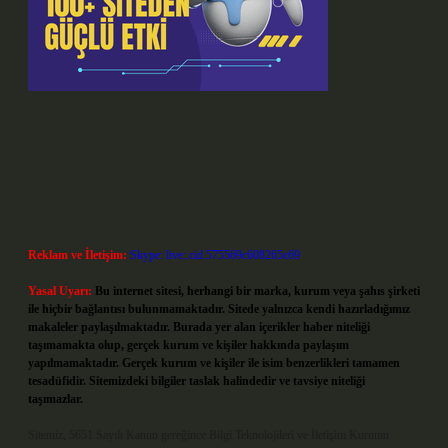
Reklam ve İletişim:
Skype: live:.cid.575569c608265c69
Yasal Uyarı:
Bu internet sitesi, herhangi bir marka, kurum veya şahıs şirketi
ile hiçbir bağlantısı bulunmamaktadır. Sitede yalnızca kendi hazırladığımız
makaleler paylaşılmaktadır. Burada yer alan içerikler haber niteliği
taşımamakta olup, gerçek kurum ve kişiler hakkında paylaşım
yapılmamaktadır. Gerçek kurum ve kişiler ile isim benzerlikleri tamamen
tesadüfidir. Sitemizdeki bilgiler taslak halindedir ve tavsiye niteliği
taşımazlar.
Sitemiz, 5651 Sayılı Kanun gereğince Bilgi Teknolojileri ve İletişim Kurumu