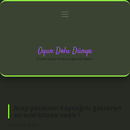
menüyü
Anasayfa
Gizlilik Politikası
Yasal Uyarı
aç
Hakkımızda
Oyun Dolu Dünya
Çocuk ruhunu besleyen eğlenceli fikirler!
Arap yazısının kaynağını gösteren
en eski kitabe nedir ?
Tarih: Kasım 10, 2025