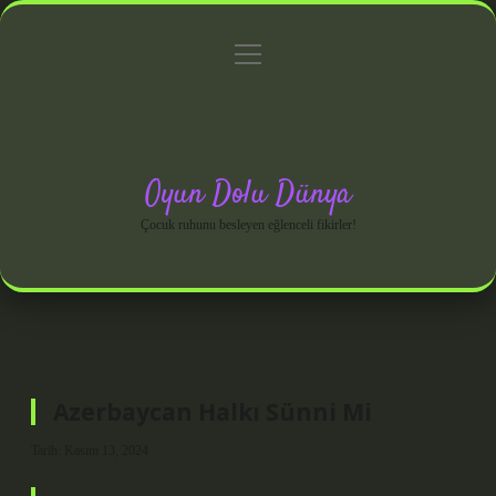
menüyü
Anasayfa
Gizlilik Politikası
Yasal Uyarı
aç
Hakkımızda
Oyun Dolu Dünya
Çocuk ruhunu besleyen eğlenceli fikirler!
Azerbaycan Halkı Sünni Mi
Tarih: Kasım 13, 2024