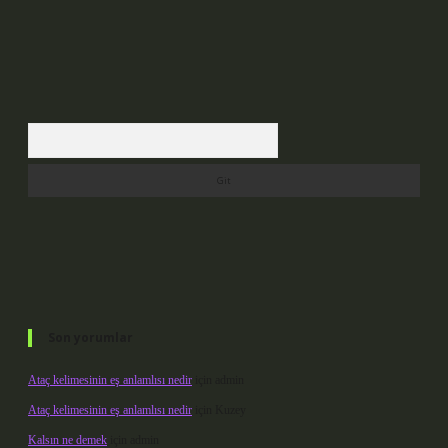
Arama
Son yorumlar
Ataç kelimesinin eş anlamlısı nedir
için
admin
Ataç kelimesinin eş anlamlısı nedir
için
Kuzey
Kalsın ne demek
için
admin