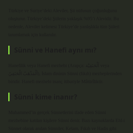
Türkiye ve Suriye’deki Aleviler, Şii nüfusun çoğunluğunu
oluşturur. Türkiye’deki Şiilerin yaklaşık %95’i Alevidir. Bu
nedenle, Aleviler kelimesi Türkiye’de yanlışlıkla tüm Şiileri
tanımlamak için kullanılır.
Sünni ve Hanefi aynı mı?
Hanefilik veya Hanefi mezhebi (Arapça: اَلْحَنَفِيَْة veya
اَلْمَذْهَبُ الْحَنَفِيُ), İslam dininin Sünni (fıkıh) mezheplerinden
biridir. Hanefi mezhebi inanç itibariyle Mâtürîliktir.
Sünni kime inanır?
Muhammed’in gerçek Sünnetlerini ifade eden Sünni
mezhebine katılan kişilere Sünni denir. Bazı kaynaklarda Ehl-i
Sünnet olarak anılan Sünniler, Kelam, Fıkıh ve Hadis gibi