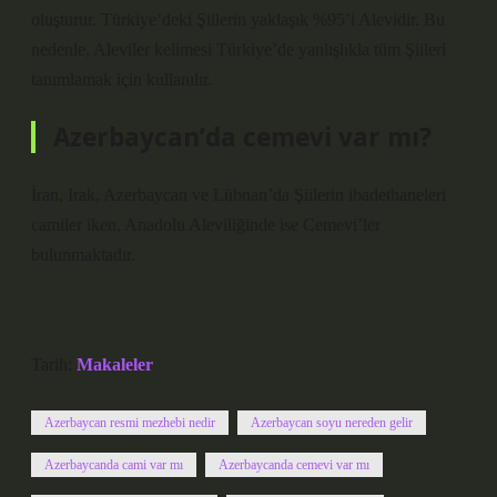
oluşturur. Türkiye’deki Şiilerin yaklaşık %95’i Alevidir. Bu
nedenle, Aleviler kelimesi Türkiye’de yanlışlıkla tüm Şiileri
tanımlamak için kullanılır.
Azerbaycan’da cemevi var mı?
İran, Irak, Azerbaycan ve Lübnan’da Şiilerin ibadethaneleri
camiler iken, Anadolu Aleviliğinde ise Cemevi’ler
bulunmaktadır.
Tarih:
Makaleler
Azerbaycan resmi mezhebi nedir
Azerbaycan soyu nereden gelir
Azerbaycanda cami var mı
Azerbaycanda cemevi var mı