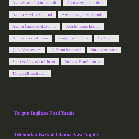
Azerbaycanın dini inancı nedir
Azeri alevilerine ne denir
Azeriler Alevi mi Sünni mi
Azeriler hangi mezheptendir
Azeriler İsraili destekliyor mu
Azeriler namaz kılar mı
Azeriler Türk kökenli mi
Hangi ülkeler Sünni
Şii Alevi mi
Şii ile Alevi aynı mı
Şii Sünni farkı nedir
Sünni kime inanır
Sünni ve Alevi evlenebilir mi
Sünni ve Hanefi aynı mı
Türkiye Şii mi sünni mi
Önceki Yazı
Yorgun Ingilizce Nasıl Yazılır
Sonraki Yazı
Telefondan Barkod Okuma Nasıl Yapılır