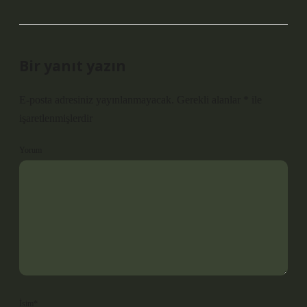
Bir yanıt yazın
E-posta adresiniz yayınlanmayacak.
Gerekli alanlar
*
ile
işaretlenmişlerdir
Yorum
İsim*