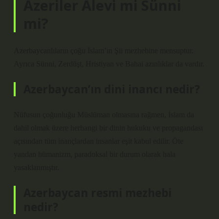
Azeriler Alevi mi Sünni
mi?
Azerbaycanlıların çoğu İslam’ın Şii mezhebine mensuptur.
Ayrıca Sünni, Zerdüşt, Hristiyan ve Bahai azınlıklar da vardır.
Azerbaycan’ın dini inancı nedir?
Nüfusun çoğunluğu Müslüman olmasına rağmen, İslam da
dahil olmak üzere herhangi bir dinin hukuku ve propagandası
açısından tüm inançlardan insanlar eşit kabul edilir. Öte
yandan hümanizm, paradoksal bir durum olarak hala
yasaklanmıştır.
Azerbaycan resmi mezhebi
nedir?