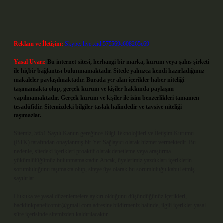
Reklam ve İletişim:
Skype: live:.cid.575569c608265c69
Yasal Uyarı:
Bu internet sitesi, herhangi bir marka, kurum veya şahıs şirketi
ile hiçbir bağlantısı bulunmamaktadır. Sitede yalnızca kendi hazırladığımız
makaleler paylaşılmaktadır. Burada yer alan içerikler haber niteliği
taşımamakta olup, gerçek kurum ve kişiler hakkında paylaşım
yapılmamaktadır. Gerçek kurum ve kişiler ile isim benzerlikleri tamamen
tesadüfidir. Sitemizdeki bilgiler taslak halindedir ve tavsiye niteliği
taşımazlar.
Sitemiz, 5651 Sayılı Kanun gereğince Bilgi Teknolojileri ve İletişim Kurumu
(BTK) tarafından onaylanmış bir Yer Sağlayıcı olarak hizmet vermektedir. Bu
nedenle, sitedeki içerikleri proaktif olarak denetleme veya araştırma
yükümlülüğümüz bulunmamaktadır. Ancak, üyelerimiz yazdıkları içeriklerin
sorumluluğunu taşımakta olup, siteye üye olarak bu sorumluluğu kabul etmiş
sayılırlar.
Hukuka ve yasal düzenlemelere aykırı olduğunu düşündüğünüz içerikleri,
backlinkpanelicomtr@gmail.com
adresine bildirmeniz halinde, ilgili içerikler yasal
süre içerisinde sitemizden kaldırılacaktır.