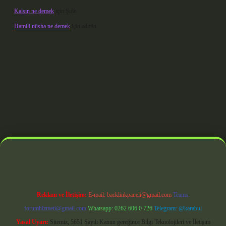
Kalsın ne demek
için
Şule
Hamili nüsha ne demek
için
admin
doperabet giriş
Reklam ve İletişim:
E-mail:
backlinkpaneli@gmail.com
Teams:
forumhizmeti@gmail.com
Whatsapp: 0262 606 0 726
Telegram: @karabul
Yasal Uyarı:
Sitemiz, 5651 Sayılı Kanun gereğince Bilgi Teknolojileri ve İletişim