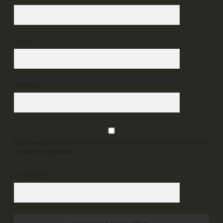
E-Posta*
Web Sitesi
Daha sonraki yorumlarımda kullanılması için adım, e-posta adresim ve site adresim
bu tarayıcıya kaydedilsin.
9 - 5 kaçtır?
*