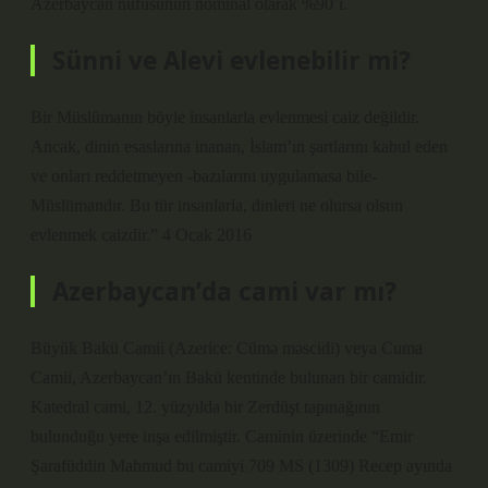
Azerbaycan nüfusunun nominal olarak %90’ı.
Sünni ve Alevi evlenebilir mi?
Bir Müslümanın böyle insanlarla evlenmesi caiz değildir.
Ancak, dinin esaslarına inanan, İslam’ın şartlarını kabul eden
ve onları reddetmeyen -bazılarını uygulamasa bile-
Müslümandır. Bu tür insanlarla, dinleri ne olursa olsun
evlenmek caizdir.” 4 Ocak 2016
Azerbaycan’da cami var mı?
Büyük Bakü Camii (Azerice: Cümə məscidi) veya Cuma
Camii, Azerbaycan’ın Bakü kentinde bulunan bir camidir.
Katedral cami, 12. yüzyılda bir Zerdüşt tapınağının
bulunduğu yere inşa edilmiştir. Caminin üzerinde “Emir
Şarafüddin Mahmud bu camiyi 709 MS (1309) Recep ayında