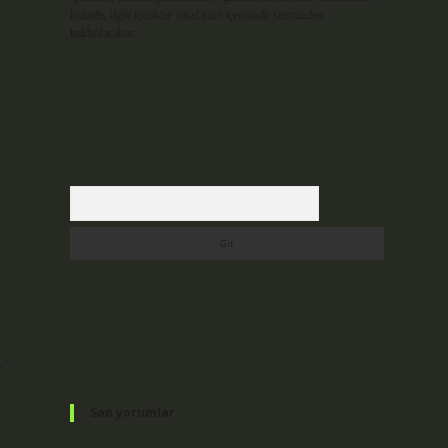
halinde, ilgili içerikler yasal süre içerisinde sitemizden
kaldırılacaktır.
Arama
r
Son yorumlar