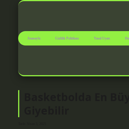
Anasayfa
Gizlilik Politikası
Yasal Uyarı
Ha
Basketbolda En Bü
Giyebilir
Tarih: Nisan 3, 2025