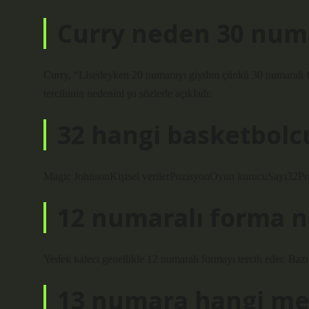
Curry neden 30 num
Curry, “Lisedeyken 20 numarayı giydim çünkü 30 numaralı f
tercihinin nedenini şu sözlerle açıkladı:
32 hangi basketbol
Magic JohnsonKişisel verilerPozisyonOyun kurucuSayı32Prof
12 numaralı forma 
Yedek kaleci genellikle 12 numaralı formayı tercih eder. Bazı 
13 numara hangi me