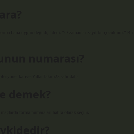
ara?
orma bana uygun değildi,” dedi. “O zamanlar zayıf bir çocuktum.” Bu
cunun numarası?
esyonel kariyerYıllarTakım23 satır daha
ne demek?
maçlarda forma numaraları hatıra olarak seçilir.
vkidedir?