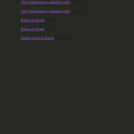
Ataç kelimesinin eş anlamlısı nedir
için
admin
Ataç kelimesinin eş anlamlısı nedir
için
Kuzey
a
Kalsın ne demek
için
admin
Kalsın ne demek
için
Şule
Hamili nüsha ne demek
için
admin