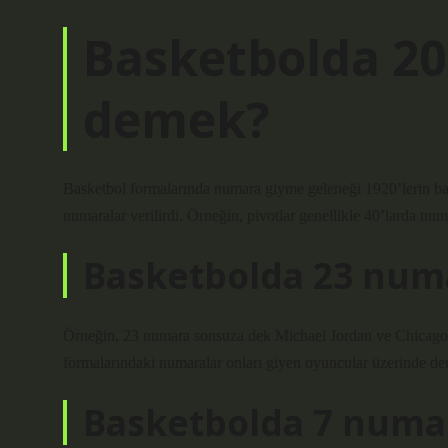
Basketbolda 2
demek?
Basketbol formalarında numara giyme geleneği 1920’lerin baş
numaralar verilirdi. Örneğin, pivotlar genellikle 40’larda num
Basketbolda 23 num
Örneğin, 23 numara sonsuza dek Michael Jordan ve Chicago B
formalarındaki numaralar onları giyen oyuncular üzerinde derin
Basketbolda 7 numar