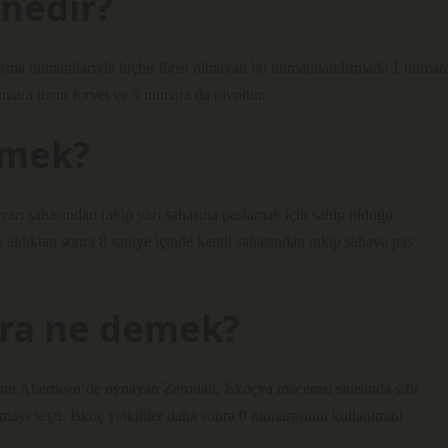
nedir?
Forma numaralarıyla hiçbir ilgisi olmayan bu numaralandırmada 1 numar
umara uzun forvet ve 5 numara da pivottur.
emek?
yarı sahasından rakip yarı sahasına paslamak için sahip olduğu
ldıktan sonra 8 saniye içinde kendi sahasından rakip sahaya pas
ra ne demek?
kımı Aberdeen’de oynayan Zerouali, İskoçya macerası sırasında sıfır
ayı seçti. İskoç yetkililer daha sonra 0 numarasının kullanımını