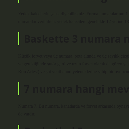
Yedek kalecilerin şansı diyebilirsiniz. Forma numaralarının 1 
numaralar verilirken, yedek kalecilere genellikle 12 yerine 13
Baskette 3 numara n
Küçük forvet veya üç numara, pota altında ve üç sayılık çiz
ve gerektiğinde şutör gard ve uzun forvet olarak da görev 
Ron Artest) ve şut ve ribaund yeteneklerine sahip bir oyuncu
7 numara hangi mev
Numara 7. Bu numara, kanatlarda ve forvet arkasında oynayan
de vardır.