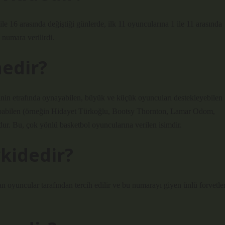
ile 16 arasında değiştiği günlerde, ilk 11 oyuncularına 1 ile 11 arasında
 numara verilirdi.
edir?
ginin etrafında oynayabilen, büyük ve küçük oyuncuları destekleyebilen
yapabilen (örneğin Hidayet Türkoğlu, Bootsy Thornton, Lamar Odom,
dur. Bu, çok yönlü basketbol oyuncularına verilen isimdir.
kidedir?
 oyuncular tarafından tercih edilir ve bu numarayı giyen ünlü forvetle