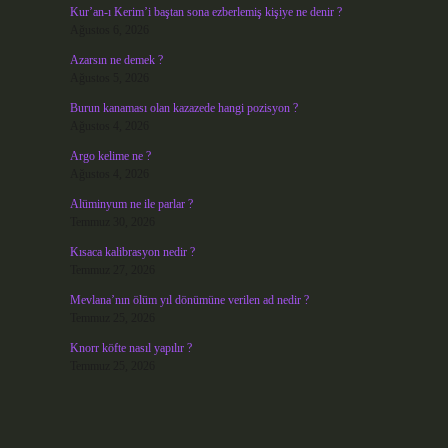
Kur’an-ı Kerim’i baştan sona ezberlemiş kişiye ne denir ?
Ağustos 6, 2026
Azarsın ne demek ?
Ağustos 5, 2026
Burun kanaması olan kazazede hangi pozisyon ?
Ağustos 4, 2026
Argo kelime ne ?
Ağustos 4, 2026
Alüminyum ne ile parlar ?
Temmuz 30, 2026
Kısaca kalibrasyon nedir ?
Temmuz 27, 2026
Mevlana’nın ölüm yıl dönümüne verilen ad nedir ?
Temmuz 25, 2026
Knorr köfte nasıl yapılır ?
Temmuz 25, 2026