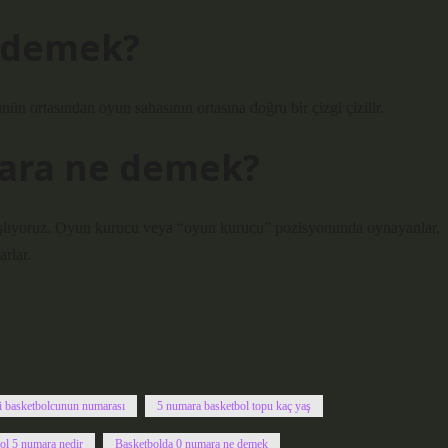
e demek?
nün ortasından oyun sahasının ortasına doğru bir çizgi çizilir.
ara ne demek?
aşlıyoruz. Oyun kurucu veya “oyun kurucu” pozisyonunda oynayanlar,
arlar.
i basketbolcunun numarası
5 numara basketbol topu kaç yaş
ol 5 numara nedir
Basketbolda 0 numara ne demek