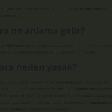
. Yetişkin erkek basketbol oyuncuları 7 numara top kullanır. Numaralara
a olanak tanır.
a ne anlama gelir?
ız çocuklarının oynayabileceği 6 numara basketbol topu, 72-75 cm çevre
rofesyonel kadın basketbol maçlarında da tercih edilmektedir.
ara neden yasak?
olarak yasaklandığı söylenen 69 numarayı giymemiştir. NBA bunu hiçbi
 katıldığında 69 numarayı istediği ancak bu talebinin reddedilmesi ve
 NBA oyuncusu cinsel çağrışımları nedeniyle dolaylı olarak yasaklandığ
oğrulamamıştır. Dennis Rodman’ın Dallas Mavericks’e katıldığında 6
erine 70 numarayı giydiği iddia edilmektedir.