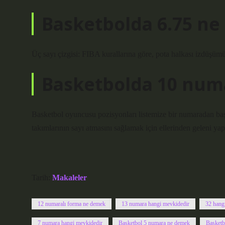
Basketbolda 6.75 n
Üç sayı çizgisi: FIBA ​​kurallarına göre, pota halkası izdüşümü
Basketbolda 10 num
Basketbol oyuncusu pozisyonları listemize bir numaradan b
takımlarının sayı atmasını sağlamak için ellerinden geleni yap
Tarih:
Makaleler
12 numaralı forma ne demek
13 numara hangi mevkidedir
32 hang
7 numara hangi mevkidedir
Basketbol 5 numara ne demek
Basketb