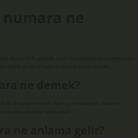
0 numara ne
ına dayanır. O ilk günlerde, oyunculara sahadaki pozisyonlarına göre
ara alırken, gardlar 10’larda ve 20’lerde numara giyerdi.
ara ne demek?
ulls ile eşanlamlı olacak. İnanın ya da inanmayın, basketbol
 bir psikolojik etkiye sahip olabilir.
a ne anlama gelir?