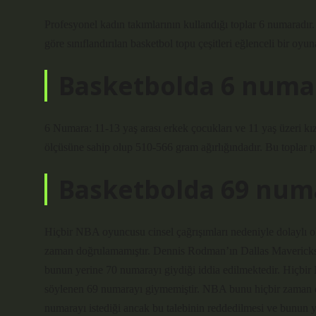
Profesyonel kadın takımlarının kullandığı toplar 6 numaradır
göre sınıflandırılan basketbol topu çeşitleri eğlenceli bir oyun
Basketbolda 6 numar
6 Numara: 11-13 yaş arası erkek çocukları ve 11 yaş üzeri k
ölçüsüne sahip olup 510-566 gram ağırlığındadır. Bu toplar p
Basketbolda 69 num
Hiçbir NBA oyuncusu cinsel çağrışımları nedeniyle dolaylı 
zaman doğrulamamıştır. Dennis Rodman’ın Dallas Mavericks’e
bunun yerine 70 numarayı giydiği iddia edilmektedir. Hiçbir
söylenen 69 numarayı giymemiştir. NBA bunu hiçbir zaman d
numarayı istediği ancak bu talebinin reddedilmesi ve bunun y