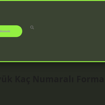
kkımızda
yük Kaç Numaralı Forma