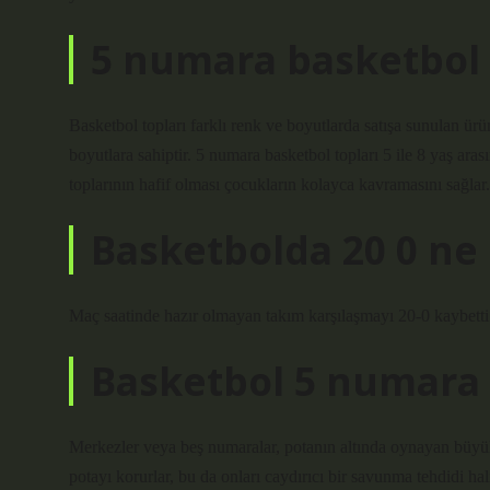
5 numara basketbol 
Basketbol topları farklı renk ve boyutlarda satışa sunulan ür
boyutlara sahiptir. 5 numara basketbol topları 5 ile 8 yaş ar
toplarının hafif olması çocukların kolayca kavramasını sağlar.
Basketbolda 20 0 n
Maç saatinde hazır olmayan takım karşılaşmayı 20-0 kaybetti
Basketbol 5 numara
Merkezler veya beş numaralar, potanın altında oynayan büyük
potayı korurlar, bu da onları caydırıcı bir savunma tehdidi hali