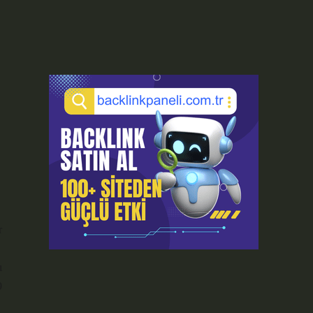
r
ı
9