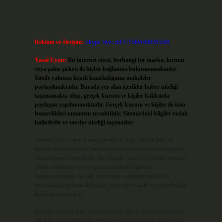
Reklam ve İletişim:
Skype: live:.cid.575569c608265c69
Yasal Uyarı:
Bu internet sitesi, herhangi bir marka, kurum
veya şahıs şirketi ile hiçbir bağlantısı bulunmamaktadır.
Sitede yalnızca kendi hazırladığımız makaleler
paylaşılmaktadır. Burada yer alan içerikler haber niteliği
taşımamakta olup, gerçek kurum ve kişiler hakkında
paylaşım yapılmamaktadır. Gerçek kurum ve kişiler ile isim
benzerlikleri tamamen tesadüfidir. Sitemizdeki bilgiler taslak
halindedir ve tavsiye niteliği taşımazlar.
Sitemiz, 5651 Sayılı Kanun gereğince Bilgi Teknolojileri ve
İletişim Kurumu (BTK) tarafından onaylanmış bir Yer Sağlayıcı
olarak hizmet vermektedir. Bu nedenle, sitedeki içerikleri proaktif
olarak denetleme veya araştırma yükümlülüğümüz
bulunmamaktadır. Ancak, üyelerimiz yazdıkları içeriklerin
sorumluluğunu taşımakta olup, siteye üye olarak bu sorumluluğu
kabul etmiş sayılırlar.
Hukuka ve yasal düzenlemelere aykırı olduğunu düşündüğünüz
içerikleri,
backlinkpanelicomtr@gmail.com
adresine bildirmeniz