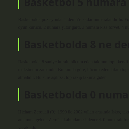
Basketbol 5 numara 
Basketbolda pozisyonlar 1’den 5’e kadar numaralandırılır. 
oyun kurucu, 2 numara şutör gard, 3 numara kısa forvet, 4 n
Basketbolda 8 ne d
Basketbolda 8 saniye kuralı, hücum eden takımın topu kendi 
maksimum zamandır. Bu kurala göre, hücum eden takım topu a
atmalıdır. Bu süre aşılırsa, top rakip takıma gider.
Basketbolda 0 numa
Hicham Zerouali (0): 1999 ile 2002 yılları arasında İskoç ta
anlamına gelen “Zero” lakabından esinlenerek 0 numaralı form
yasakladı.