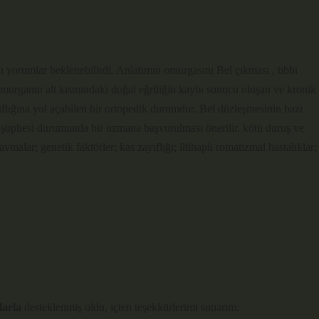
lı yorumlar beklenebilirdi. Anlatımın omurgasını Bel çıkması , tıbbi
 omurganın alt kısmındaki doğal eğriliğin kaybı sonucu oluşan ve kronik
zayıflığına yol açabilen bir ortopedik durumdur. Bel düzleşmesinin bazı
si şüphesi durumunda bir uzmana başvurulması önerilir. kötü duruş ve
vmalar; genetik faktörler; kas zayıflığı; iltihaplı romatizmal hastalıklar;
larla
desteklenmiş oldu,
içten teşekkürlerimi
sunarım.