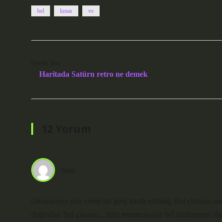
bel
kmas
ve
Önceki Yazı
Haritada Satürn retro ne demek
12 Yorum
Suat
Okuyucuya yön veren bir giriş tercih edilmiş; Bel çıkması ned
doğrudan Bel çıkması , tıbbi terminolojide bel düzleşmesi ola