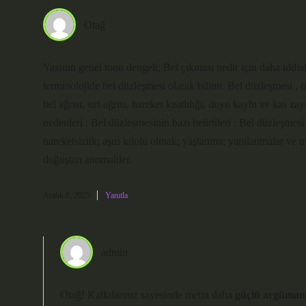
Otağ
Yazının genel tonu dengeli; Bel çıkması nedir için daha iddia
terminolojide bel düzleşmesi olarak bilinir. Bel düzleşmesi ,
bel ağrısı, sırt ağrısı, hareket kısıtlılığı, duyu kaybı ve kas 
nedenleri : Bel düzleşmesinin bazı belirtileri : Bel düzleşme
hareketsizlik; aşırı kilolu olmak; yaşlanma; yaralanmalar ve tra
doğuştan anomaliler.
Aralık 8, 2025
Yanıtla
admin
Otağ! Katkılarınız sayesinde metin daha
güçlü argüman