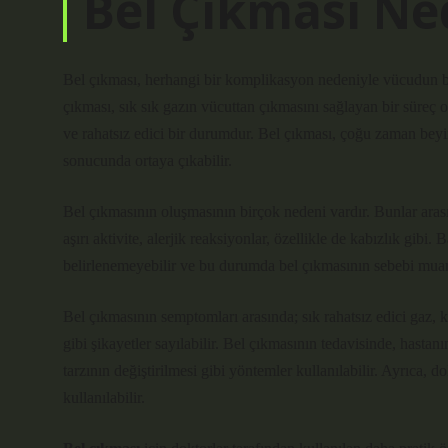
Bel Çıkması Ne
Bel çıkması, herhangi bir komplikasyon nedeniyle vücudun bel
çıkması, sık sık gazın vücuttan çıkmasını sağlayan bir süreç o
ve rahatsız edici bir durumdur. Bel çıkması, çoğu zaman beyin,
sonucunda ortaya çıkabilir.
Bel çıkmasının oluşmasının birçok nedeni vardır. Bunlar arasın
aşırı aktivite, alerjik reaksiyonlar, özellikle de kabızlık gib
belirlenemeyebilir ve bu durumda bel çıkmasının sebebi muam
Bel çıkmasının semptomları arasında; sık rahatsız edici gaz, ka
gibi şikayetler sayılabilir. Bel çıkmasının tedavisinde, hasta
tarzının değiştirilmesi gibi yöntemler kullanılabilir. Ayrıca, d
kullanılabilir.