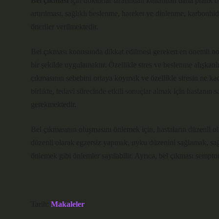
Bel çıkması
için doktorlar tarafından kullanılan daha pratik 
artırılması, sağlıklı beslenme, hareket ve dinlenme, karbonhidr
öneriler verilmektedir.
Bel çıkması konusunda dikkat edilmesi gereken en önemli nok
bir şekilde uygulamaktır. Özellikle stres ve beslenme alışkan
çıkmasının sebebini ortaya koymak ve özellikle stresin ne kad
birlikte, tedavi sürecinde etkili sonuçlar almak için hastanın 
gerekmektedir.
Bel çıkmasının oluşmasını önlemek için, hastaların düzenli o
düzenli olarak egzersiz yapmak, uyku düzenini sağlamak, sağlı
önlemek gibi önlemler sayılabilir. Ayrıca, bel çıkması semptoml
Tarih:
Makaleler