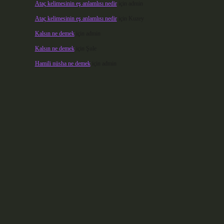
Ataç kelimesinin eş anlamlısı nedir
için
admin
Ataç kelimesinin eş anlamlısı nedir
için
Kuzey
Kalsın ne demek
için
admin
Kalsın ne demek
için
Şule
Hamili nüsha ne demek
için
admin