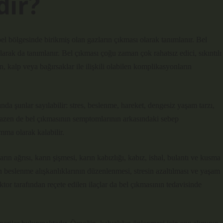
dir?
 bölgesinde birikmiş olan gazların çıkması olarak tanımlanır. Bel
larak da tanımlanır. Bel çıkması çoğu zaman çok rahatsız edici, sıkıntılı
 kalp veya bağırsaklar ile ilişkili olabilen komplikasyonların
da şunlar sayılabilir: stres, beslenme, hareket, dengesiz yaşam tarzı,
i. Bazen de bel çıkmasının semptomlarının arkasındaki sebep
ma olarak kalabilir.
rın ağrısı, karın şişmesi, karın kabızlığı, kabız, ishal, bulantı ve kusma
nın beslenme alışkanlıklarının düzenlenmesi, stresin azaltılması ve yaşam
oktor tarafından reçete edilen ilaçlar da bel çıkmasının tedavisinde