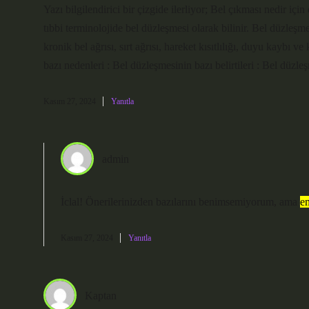
Yazı bilgilendirici bir çizgide ilerliyor; Bel çıkması nedir iç
tıbbi terminolojide bel düzleşmesi olarak bilinir. Bel düzleş
kronik bel ağrısı, sırt ağrısı, hareket kısıtlılığı, duyu kaybı
bazı nedenleri : Bel düzleşmesinin bazı belirtileri : Bel düz
Kasım 27, 2024
Yanıtla
admin
İclal! Önerilerinizden bazılarını benimsemiyorum, ama
em
Kasım 27, 2024
Yanıtla
Kaptan