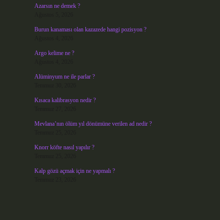
Azarsın ne demek ?
Ağustos 5, 2026
Burun kanaması olan kazazede hangi pozisyon ?
Ağustos 4, 2026
Argo kelime ne ?
Ağustos 4, 2026
Alüminyum ne ile parlar ?
Temmuz 30, 2026
Kısaca kalibrasyon nedir ?
Temmuz 27, 2026
Mevlana’nın ölüm yıl dönümüne verilen ad nedir ?
Temmuz 25, 2026
Knorr köfte nasıl yapılır ?
Temmuz 25, 2026
Kalp gözü açmak için ne yapmalı ?
Temmuz 23, 2026