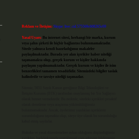
Reklam ve İletişim:
Skype: live:.cid.575569c608265c69
Yasal Uyarı:
Bu internet sitesi, herhangi bir marka, kurum
ı
veya şahıs şirketi ile hiçbir bağlantısı bulunmamaktadır.
Sitede yalnızca kendi hazırladığımız makaleler
paylaşılmaktadır. Burada yer alan içerikler haber niteliği
taşımamakta olup, gerçek kurum ve kişiler hakkında
paylaşım yapılmamaktadır. Gerçek kurum ve kişiler ile isim
benzerlikleri tamamen tesadüfidir. Sitemizdeki bilgiler taslak
halindedir ve tavsiye niteliği taşımazlar.
Sitemiz, 5651 Sayılı Kanun gereğince Bilgi Teknolojileri ve
İletişim Kurumu (BTK) tarafından onaylanmış bir Yer Sağlayıcı
olarak hizmet vermektedir. Bu nedenle, sitedeki içerikleri proaktif
olarak denetleme veya araştırma yükümlülüğümüz
bulunmamaktadır. Ancak, üyelerimiz yazdıkları içeriklerin
sorumluluğunu taşımakta olup, siteye üye olarak bu sorumluluğu
kabul etmiş sayılırlar.
Hukuka ve yasal düzenlemelere aykırı olduğunu düşündüğünüz
içerikleri,
backlinkpanelicomtr@gmail.com
adresine bildirmeniz