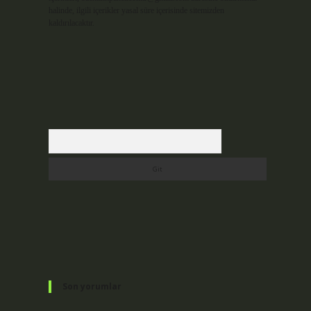
halinde, ilgili içerikler yasal süre içerisinde sitemizden
kaldırılacaktır.
Arama
Son yorumlar