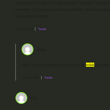
kaybı sonucu oluşan ve kronik bel ağrısı, sırt ağrısı, hareket k
durumdur. Bel düzleşmesinin bazı nedenleri : Bel düzleşmesin
başvurulması önerilir.
Kasım 5, 2024
Yanıtla
admin
Suat! Sevgili yorumunuz, yazıya yeni bir
soluk
kazandırdı
Kasım 5, 2024
Yanıtla
İclal