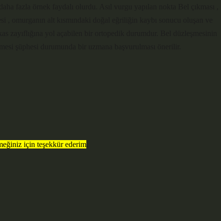
in daha fazla örnek faydalı olurdu. Asıl vurgu yapılan nokta Bel çıkması ,
mesi , omurganın alt kısmındaki doğal eğriliğin kaybı sonucu oluşan ve
 ve kas zayıflığına yol açabilen bir ortopedik durumdur. Bel düzleşmesinin
leşmesi şüphesi durumunda bir uzmana başvurulması önerilir.
eğiniz için teşekkür ederim
.