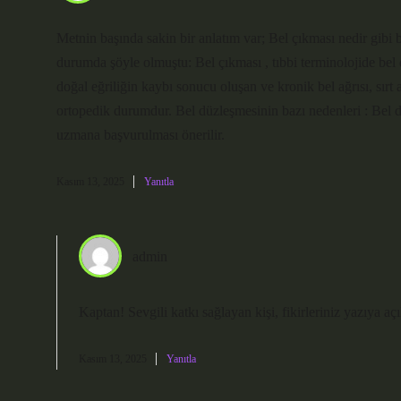
Metnin başında sakin bir anlatım var; Bel çıkması nedir gibi 
durumda şöyle olmuştu: Bel çıkması , tıbbi terminolojide bel 
doğal eğriliğin kaybı sonucu oluşan ve kronik bel ağrısı, sırt a
ortopedik durumdur. Bel düzleşmesinin bazı nedenleri : Bel d
uzmana başvurulması önerilir.
Kasım 13, 2025
Yanıtla
admin
Kaptan!
Sevgili katkı sağlayan kişi, fikirleriniz yazıya 
Kasım 13, 2025
Yanıtla