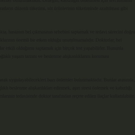
öneriler bulunmaktadır. Örneğin, kabızlığın önlenmesi için sıvı alımının
atların düzenli tüketimi, süt ürünlerinin tüketiminde azaltılması gibi
ta, hastanın bel çıkmasının sebebini saptamak ve tedavi sürecini doğr
lıklarının önemli bir etken olduğu unutulmamalıdır. Doktorlar, bel
ar etkili olduğunu saptamak için birçok test yapabilirler. Bununla
sağlıklı yaşam tarzını ve beslenme alışkanlıklarını koruması
larak uygulayabilecekleri bazı önlemler bulunmaktadır. Bunlar arasında,
klı beslenme alışkanlıkları edinmek, aşırı stresi önlemek ve kabızlığı
arının tedavisinde doktor tarafından reçete edilen ilaçlar kullanılabilir.