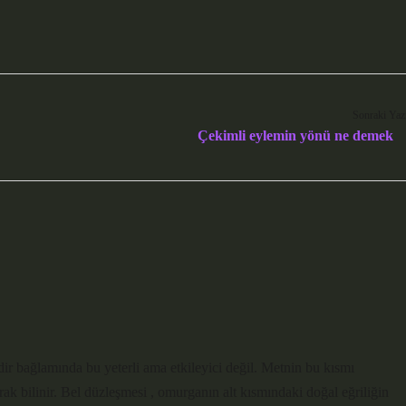
Sonraki Yaz
Çekimli eylemin yönü ne demek
ir bağlamında bu yeterli ama etkileyici değil. Metnin bu kısmı
rak bilinir. Bel düzleşmesi , omurganın alt kısmındaki doğal eğriliğin