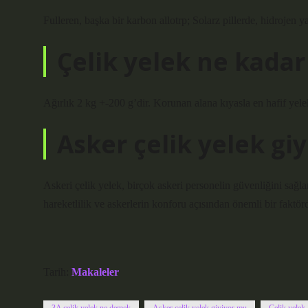
Fulleren, başka bir karbon allotrp; Solarz pillerde, hidrojen y
Çelik yelek ne kadar
Ağırlık 2 kg +-200 g’dir. Korunan alana kıyasla en hafif yelek
Asker çelik yelek gi
Askeri çelik yelek, birçok askeri personelin güvenliğini sağla
hareketlilik ve askerlerin konforu açısından önemli bir faktör
Tarih:
Makaleler