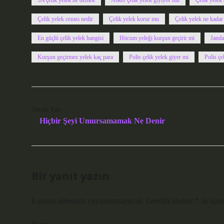
3A çelik yelek ne demek
Asker çelik yelek giyiyor mu
Çelik yelek 
Çelik yelek cezası nedir
Çelik yelek korur mu
Çelik yelek ne kadar
En güçlü çelik yelek hangisi
Hücum yeleği kurşun geçirir mi
Janda
Kurşun geçirmez yelek kaç para
Polis çelik yelek giyer mi
Polis çe
Önceki Yazı
Hiçbir Şeyi Umursamamak Ne Denir
Bir yanıt yazın
E-posta adresiniz yayınlanmayacak.
Gerekli alanlar
*
ile işar