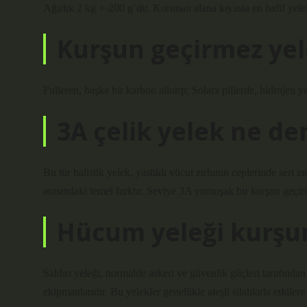
Ağırlık 2 kg +-200 g’dir. Korunan alana kıyasla en hafif yelek
Kurşun geçirmez yel
Fulleren, başka bir karbon allotrp; Solarz pillerde, hidrojen y
3A çelik yelek ne d
Bu tür balistik yelek, yastıklı vücut zırhının ceplerinde sert z
arasındaki temel farktır. Seviye 3A yumuşak bir kurşun geçirme
Hücum yeleği kurşun
Saldırı yeleği, normalde askeri ve güvenlik güçleri tarafınd
ekipmanlarıdır. Bu yelekler genellikle ateşli silahlarla etkiler