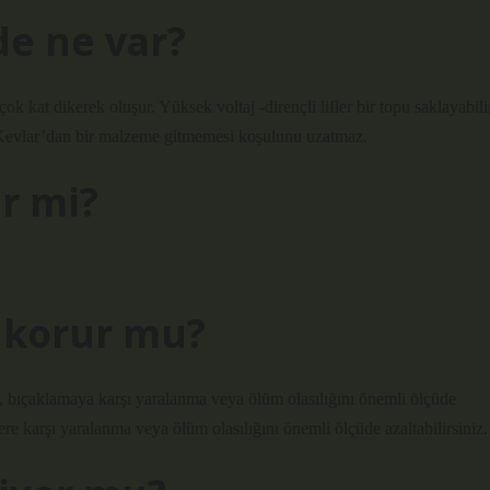
de ne var?
k kat dikerek oluşur. Yüksek voltaj -dirençli lifler bir topu saklayabilir
le, Kevlar’dan bir malzeme gitmemesi koşulunu uzatmaz.
er mi?
n korur mu?
te, bıçaklamaya karşı yaralanma veya ölüm olasılığını önemli ölçüde
ere karşı yaralanma veya ölüm olasılığını önemli ölçüde azaltabilirsiniz.