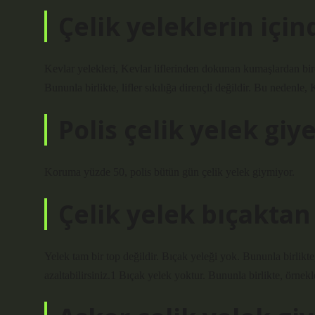
Çelik yeleklerin için
Kevlar yelekleri, Kevlar liflerinden dokunan kumaşlardan birço
Bununla birlikte, lifler sıkılığa dirençli değildir. Bu neden
Polis çelik yelek giy
Koruma yüzde 50, polis bütün gün çelik yelek giymiyor.
Çelik yelek bıçakta
Yelek tam bir top değildir. Bıçak yeleği yok. Bununla birlik
azaltabilirsiniz.1 Bıçak yelek yoktur. Bununla birlikte, örnekl