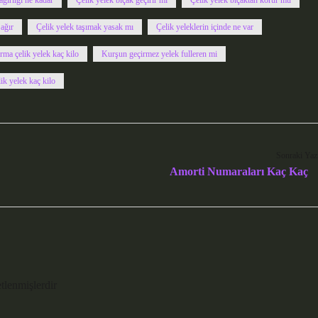
ağırlığı ne kadar
Çelik yelek bıçak geçirir mi
Çelik yelek bıçaktan korur mu
 ağır
Çelik yelek taşımak yasak mı
Çelik yeleklerin içinde ne var
rma çelik yelek kaç kilo
Kurşun geçirmez yelek fulleren mi
lik yelek kaç kilo
Sonraki Yaz
Amorti Numaraları Kaç Kaç
etlenmişlerdir