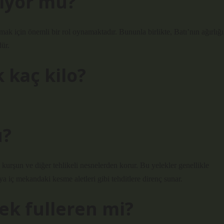
yiyor mu?
mak için önemli bir rol oynamaktadır. Bununla birlikte, Batı’nın ağırlığı
dür.
 kaç kilo?
u?
u kurşun ve diğer tehlikeli nesnelerden korur. Bu yelekler genellikle
ya iç mekandaki kesme aletleri gibi tehditlere direnç sunar.
ek fulleren mi?