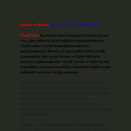
Reklam ve İletişim:
Skype: live:.cid.575569c608265c69
Yasal Uyarı:
Bu internet sitesi, herhangi bir marka, kurum
veya şahıs şirketi ile hiçbir bağlantısı bulunmamaktadır.
Sitede yalnızca kendi hazırladığımız makaleler
paylaşılmaktadır. Burada yer alan içerikler haber niteliği
taşımamakta olup, gerçek kurum ve kişiler hakkında
paylaşım yapılmamaktadır. Gerçek kurum ve kişiler ile isim
benzerlikleri tamamen tesadüfidir. Sitemizdeki bilgiler taslak
halindedir ve tavsiye niteliği taşımazlar.
ı
Sitemiz, 5651 Sayılı Kanun gereğince Bilgi Teknolojileri ve
İletişim Kurumu (BTK) tarafından onaylanmış bir Yer Sağlayıcı
olarak hizmet vermektedir. Bu nedenle, sitedeki içerikleri proaktif
olarak denetleme veya araştırma yükümlülüğümüz
bulunmamaktadır. Ancak, üyelerimiz yazdıkları içeriklerin
sorumluluğunu taşımakta olup, siteye üye olarak bu sorumluluğu
kabul etmiş sayılırlar.
Hukuka ve yasal düzenlemelere aykırı olduğunu düşündüğünüz
içerikleri,
backlinkpanelicomtr@gmail.com
adresine bildirmeniz