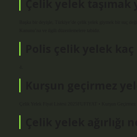
Çelik yelek taşımak 
Başka bir deyişle, Türkiye’de çelik yelek giymek bir suç deği
Kanunu’na ve ilgili düzenlemelere tabidir.
Polis çelik yelek kaç 
4.
Kurşun geçirmez yel
Çelik Yelek Fiyat Listesi 2025FUFIYAT • Kurşun Geçirm
Çelik yelek ağırlığı 