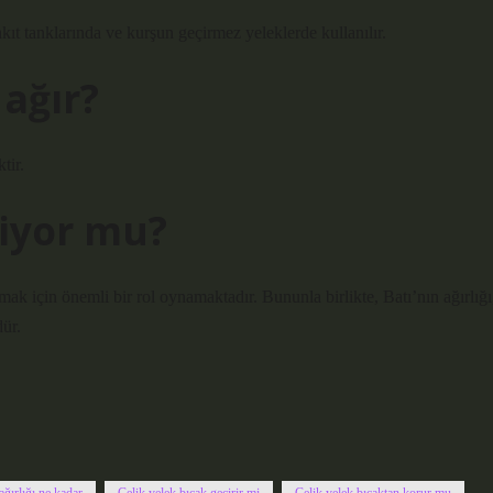
akıt tanklarında ve kurşun geçirmez yeleklerde kullanılır.
 ağır?
tir.
yiyor mu?
mak için önemli bir rol oynamaktadır. Bununla birlikte, Batı’nın ağırlığı
dür.