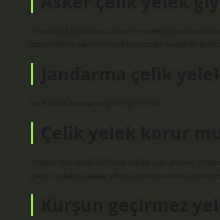
Asker çelik yelek gi
Askeri çelik yelek, birçok askeri personelin güvenliğini sağla
hareketlilik ve askerlerin konforu açısından önemli bir faktör
Jandarma çelik yelek
Bu Batı’nın koruma seviyesi Nıj 01.01’dir.
Çelik yelek korur m
Yeleksiz lider olarak da bilinen balistik çelik yelekler, vücud
çoklu loyalize bir yapıya sahiptir. Balistik malzeme, toplar ve
Kurşun geçirmez yel