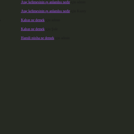
Ataç kelimesinin eş anlamlısı nedir
için
admin
Ataç kelimesinin eş anlamlısı nedir
için
Kuzey
,
Kalsın ne demek
için
admin
Kalsın ne demek
için
Şule
Hamili nüsha ne demek
için
admin