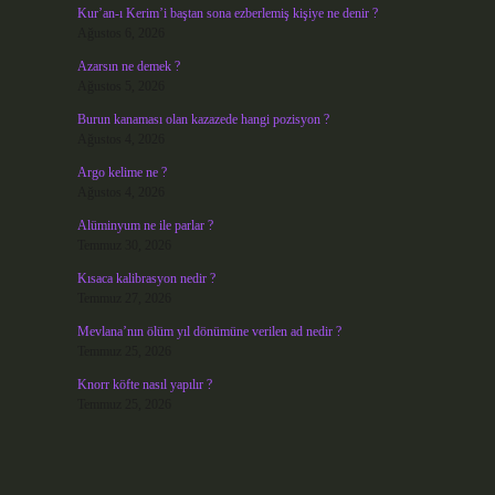
Kur’an-ı Kerim’i baştan sona ezberlemiş kişiye ne denir ?
Ağustos 6, 2026
Azarsın ne demek ?
Ağustos 5, 2026
Burun kanaması olan kazazede hangi pozisyon ?
Ağustos 4, 2026
Argo kelime ne ?
Ağustos 4, 2026
Alüminyum ne ile parlar ?
Temmuz 30, 2026
Kısaca kalibrasyon nedir ?
Temmuz 27, 2026
Mevlana’nın ölüm yıl dönümüne verilen ad nedir ?
Temmuz 25, 2026
Knorr köfte nasıl yapılır ?
Temmuz 25, 2026