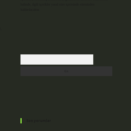
halinde, ilgili içerikler yasal süre içerisinde sitemizden
kaldırılacaktır.
.
Arama
Son yorumlar