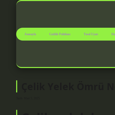
Anasayfa
Gizlilik Politikası
Yasal Uyarı
Ha
Çelik Yelek Ömrü N
Tarih: Mart 5, 2025