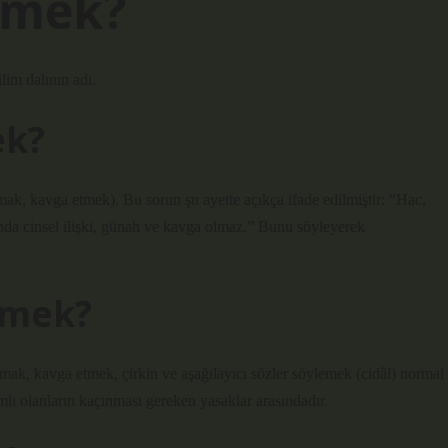
demek?
lim dalının adı.
ek?
ışmak, kavga etmek). Bu sorun şu ayette açıkça ifade edilmiştir: “Hac,
ında cinsel ilişki, günah ve kavga olmaz.” Bunu söyleyerek
emek?
ışmak, kavga etmek, çirkin ve aşağılayıcı sözler söylemek (cidâl) normal
mlı olanların kaçınması gereken yasaklar arasındadır.