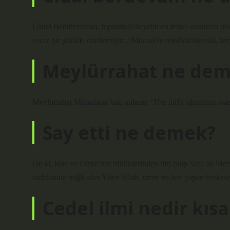
Üstad Bediüzzaman, toplumsal hayatın en temel unsurları ol
veciz bir şekilde özetlemiştir: “Mücadele ebedîdir/sürekli, har
Meylürrahat ne de
Meylürrahat Münazarat’taki anlamı; “Her türlü sıkıntının anas
Say etti ne demek?
De ki; Hac ve Umre’nin rükünlerinden biri olup Safa ile Merv
sadakatine bağlı olan Yüce Allah, umre ve hac yapan herkese 
Cedel ilmi nedir kıs