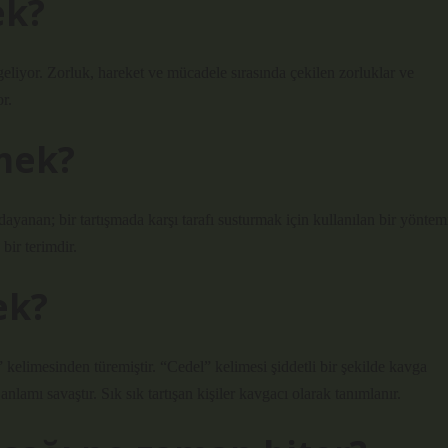
ek?
eliyor. Zorluk, hareket ve mücadele sırasında çekilen zorluklar ve
r.
mek?
ayanan; bir tartışmada karşı tarafı susturmak için kullanılan bir yöntem
bir terimdir.
ek?
” kelimesinden türemiştir. “Cedel” kelimesi şiddetli bir şekilde kavga
nlamı savaştır. Sık sık tartışan kişiler kavgacı olarak tanımlanır.