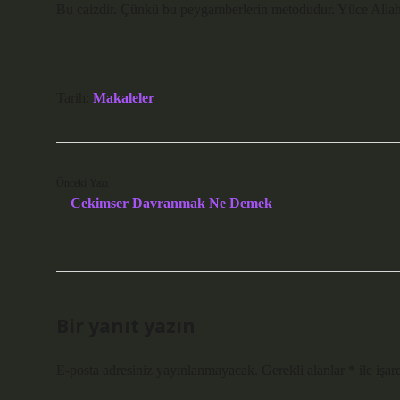
Bu caizdir. Çünkü bu peygamberlerin metodudur. Yüce Allah
Tarih:
Makaleler
Önceki Yazı
Cekimser Davranmak Ne Demek
Bir yanıt yazın
E-posta adresiniz yayınlanmayacak.
Gerekli alanlar
*
ile işar