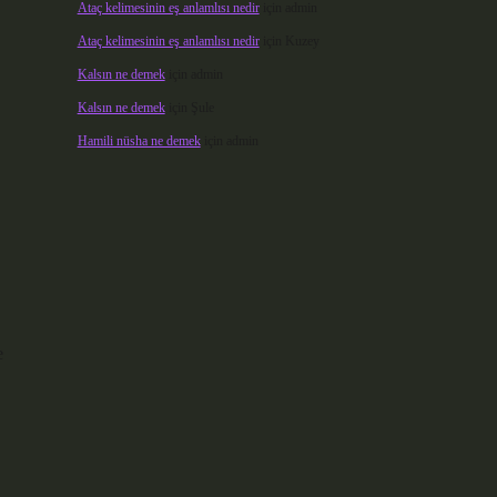
Ataç kelimesinin eş anlamlısı nedir
için
admin
Ataç kelimesinin eş anlamlısı nedir
için
Kuzey
Kalsın ne demek
için
admin
Kalsın ne demek
için
Şule
Hamili nüsha ne demek
için
admin
e