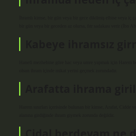
İhramlı kimse, bir gün veya bir gece dikilmiş elbise veya iç ç
bir gün veya bir geceden az olursa, fıtr sadakası verir (İbn 
Kabeye ihramsız gir
Hanefi mezhebine göre hac veya umre yapmak için Harem böl
olsun ihram içinde mikat yerini geçmek zorundadır.
Arafatta ihrama giril
Harem sınırları içerisinde bulunan bir kimse, Arafat, Cidde 
alanına girdiğinde ihram giymek zorunda değildir.
Cidal berdevam ne 