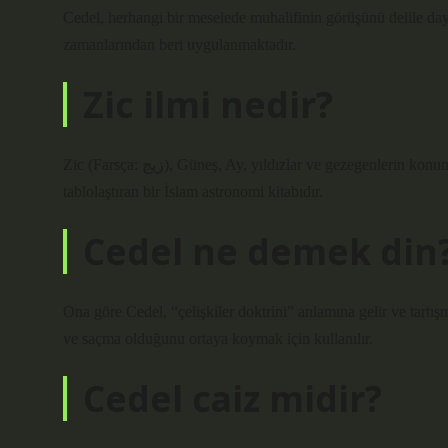
Cedel, herhangi bir meselede muhalifinin görüşünü delile dayana
zamanlarından beri uygulanmaktadır.
Zic ilmi nedir?
Zic (Farsça: زيج), Güneş, Ay, yıldızlar ve gezegenlerin konumlarının astronomik hesaplamalarında kullanılan parametreleri
tablolaştıran bir İslam astronomi kitabıdır.
Cedel ne demek din
Ona göre Cedel, “çelişkiler doktrini” anlamına gelir ve tartı
ve saçma olduğunu ortaya koymak için kullanılır.
Cedel caiz midir?