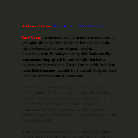
Reklam ve İletişim:
Skype: live:.cid.575569c608265c69
Yasal Uyarı:
Bu internet sitesi, herhangi bir marka, kurum
veya şahıs şirketi ile hiçbir bağlantısı bulunmamaktadır.
Sitede yalnızca kendi hazırladığımız makaleler
paylaşılmaktadır. Burada yer alan içerikler haber niteliği
taşımamakta olup, gerçek kurum ve kişiler hakkında
e
paylaşım yapılmamaktadır. Gerçek kurum ve kişiler ile isim
benzerlikleri tamamen tesadüfidir. Sitemizdeki bilgiler taslak
halindedir ve tavsiye niteliği taşımazlar.
Sitemiz, 5651 Sayılı Kanun gereğince Bilgi Teknolojileri ve
İletişim Kurumu (BTK) tarafından onaylanmış bir Yer Sağlayıcı
olarak hizmet vermektedir. Bu nedenle, sitedeki içerikleri proaktif
olarak denetleme veya araştırma yükümlülüğümüz
bulunmamaktadır. Ancak, üyelerimiz yazdıkları içeriklerin
sorumluluğunu taşımakta olup, siteye üye olarak bu sorumluluğu
kabul etmiş sayılırlar.
Hukuka ve yasal düzenlemelere aykırı olduğunu düşündüğünüz
içerikleri,
backlinkpanelicomtr@gmail.com
adresine bildirmeniz