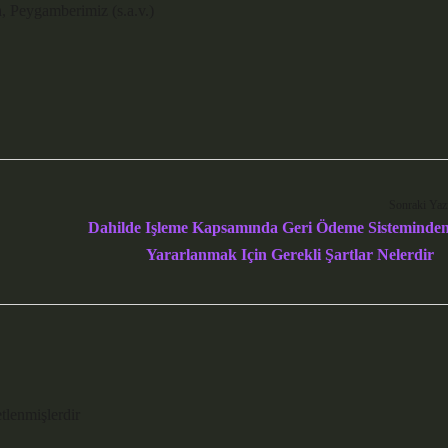
, Peygamberimiz (s.a.v.)
Sonraki Yaz
Dahilde Işleme Kapsamında Geri Ödeme Sisteminde
Yararlanmak Için Gerekli Şartlar Nelerdir
etlenmişlerdir