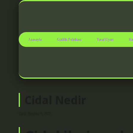
Anasayfa
Gizlilik Politikası
Yasal Uyarı
Ha
Cidal Nedir
Tarih: Temmuz 9, 2025