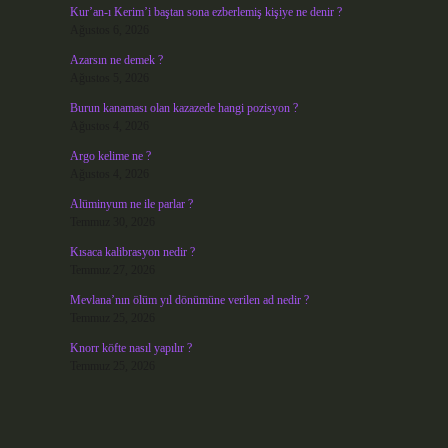
Kur’an-ı Kerim’i baştan sona ezberlemiş kişiye ne denir ?
Ağustos 6, 2026
Azarsın ne demek ?
Ağustos 5, 2026
Burun kanaması olan kazazede hangi pozisyon ?
Ağustos 4, 2026
Argo kelime ne ?
Ağustos 4, 2026
Alüminyum ne ile parlar ?
Temmuz 30, 2026
Kısaca kalibrasyon nedir ?
Temmuz 27, 2026
Mevlana’nın ölüm yıl dönümüne verilen ad nedir ?
Temmuz 25, 2026
Knorr köfte nasıl yapılır ?
Temmuz 25, 2026