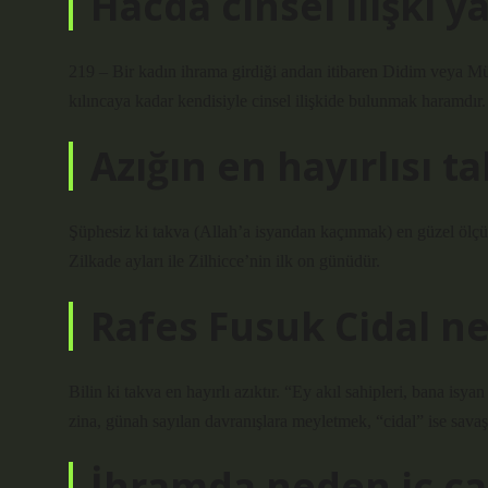
Hacda cinsel ilişki 
219 – Bir kadın ihrama girdiği andan itibaren Didim veya M
kılıncaya kadar kendisiyle cinsel ilişkide bulunmak haramdır.
Azığın en hayırlısı 
Şüphesiz ki takva (Allah’a isyandan kaçınmak) en güzel ölçüd
Zilkade ayları ile Zilhicce’nin ilk on günüdür.
Rafes Fusuk Cidal n
Bilin ki takva en hayırlı azıktır. “Ey akıl sahipleri, bana isya
zina, günah sayılan davranışlara meyletmek, “cidal” ise sav
İhramda neden iç ça