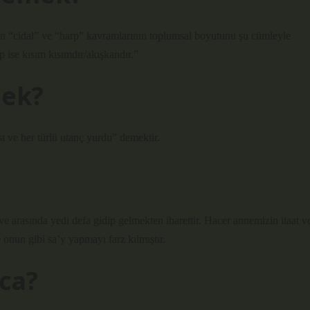
an “cidal” ve “harp” kavramlarının toplumsal boyutunu şu cümleyle
p ise kısım kısımdır/akışkandır.”
mek?
ı ve her türlü utanç yurdu” demektir.
e arasında yedi defa gidip gelmekten ibarettir. Hacer annemizin itaat v
onun gibi sa’y yapmayı farz kılmıştır.
aca?