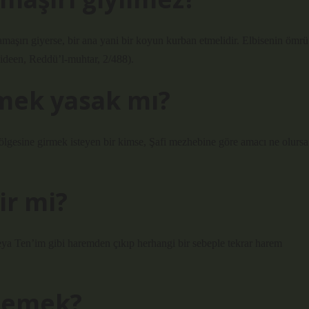
amaşırı giyerse, bir ana yani bir koyun kurban etmelidir. Elbisenin ömrü
Abideen, Reddü’l-muhtar, 2/488).
mek yasak mı?
gesine girmek isteyen bir kimse, Şafi mezhebine göre amacı ne olursa
ir mi?
veya Ten’im gibi haremden çıkıp herhangi bir sebeple tekrar harem
demek?