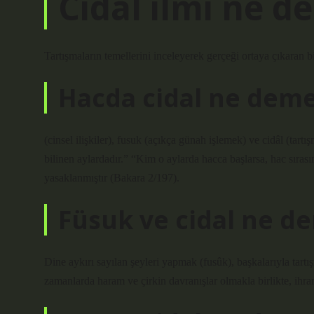
Cidal ilmi ne 
Tartışmaların temellerini inceleyerek gerçeği ortaya çıkaran bi
Hacda cidal ne dem
(cinsel ilişkiler), fusuk (açıkça günah işlemek) ve cidâl (tart
bilinen aylardadır.” “Kim o aylarda hacca başlarsa, hac sıras
yasaklanmıştır (Bakara 2/197).
Füsuk ve cidal ne d
Dine aykırı sayılan şeyleri yapmak (fusûk), başkalarıyla tart
zamanlarda haram ve çirkin davranışlar olmakla birlikte, ihra