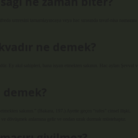
yasağı ne zaman biter?
üfreda umresini tamamlayıncaya veya hac sırasında tavaf-nisa namazını
takvadır ne demek?
ür. Ey akıl sahipleri, bana isyan etmekten sakının. Hac ayları Şevval v
e demek?
n etmekten sakının.” (Bakara, 197.) Ayette geçen “rafes” cinsel ilişki,
aş ve dövüşmek anlamına gelir ve ondan uzak durmak müstehaptır.
maşırı giyilmez?