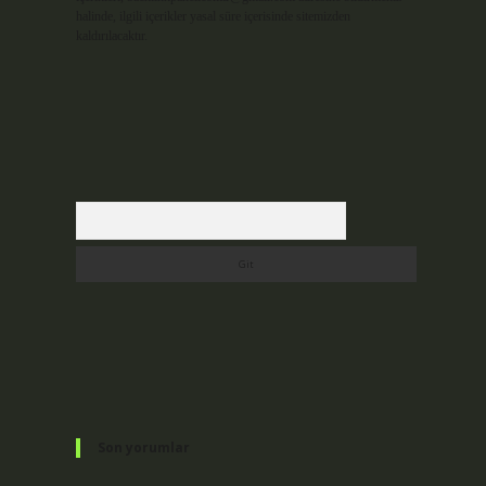
halinde, ilgili içerikler yasal süre içerisinde sitemizden
kaldırılacaktır.
Arama
Son yorumlar