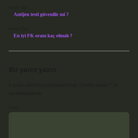
Önceki Yazı
Antijen testi güvenilir mi ?
Sonraki Yazı
En iyi FK oranı kaç olmalı ?
Bir yanıt yazın
E-posta adresiniz yayınlanmayacak.
Gerekli alanlar
*
ile
işaretlenmişlerdir
Yorum