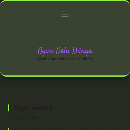
menüyü
Anasayfa
Gizlilik Politikası
Yasal Uyarı
aç
Hakkımızda
Oyun Dolu Dünya
Çocuk ruhunu besleyen eğlenceli fikirler!
Elyaf nedir ?
Tarih: Aralık 16, 2025