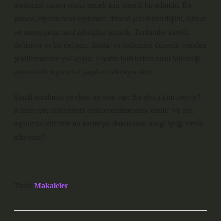
toplumsal yapıyı analiz etmek için önemli bir adımdır. Bu
yazıda, elyafın nasıl toplumsal düzeni şekillendirdiğini, iktidar
ve meşruiyetin nasıl işlediğini tartıştık. Toplumlar sürekli
değişiyor ve bu değişim, iktidar ve toplumsal düzenin yeniden
şekillenmesine yol açıyor. Elyafın ipliklerinin nasıl örüleceği,
gelecekteki toplumsal yapıları belirleyecektir.
Şimdi sorulması gereken bir soru var: Bu elyafı kim örüyor?
Kimler güç ilişkilerinin şekillendirilmesinde etkili? Ve biz,
toplumsal düzenin bu karmaşık dokusunda hangi ipliği temsil
ediyoruz?
Tarih:
Makaleler