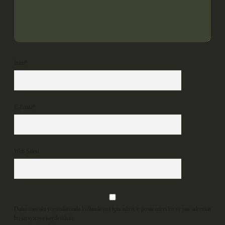
İsim*
E-Posta*
Web Sitesi
Daha sonraki yorumlarımda kullanılması için adım, e-posta adresim ve site adresim
bu tarayıcıya kaydedilsin.