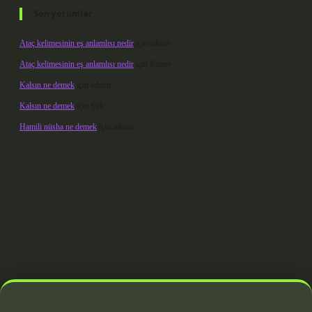
Son yorumlar
Ataç kelimesinin eş anlamlısı nedir
için
admin
Ataç kelimesinin eş anlamlısı nedir
için
Kuzey
Kalsın ne demek
için
admin
Kalsın ne demek
için
Şule
Hamili nüsha ne demek
için
admin
ndoperabet giriş