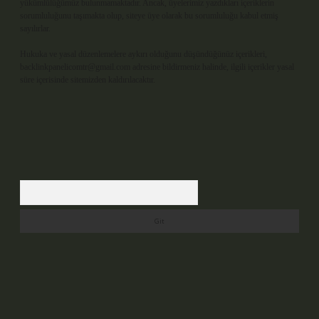
yükümlülüğümüz bulunmamaktadır. Ancak, üyelerimiz yazdıkları içeriklerin
sorumluluğunu taşımakta olup, siteye üye olarak bu sorumluluğu kabul etmiş
sayılırlar.
Hukuka ve yasal düzenlemelere aykırı olduğunu düşündüğünüz içerikleri,
backlinkpanelicomtr@gmail.com
adresine bildirmeniz halinde, ilgili içerikler yasal
süre içerisinde sitemizden kaldırılacaktır.
Arama