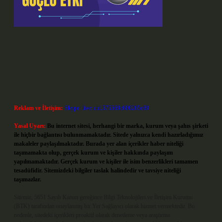
Reklam ve İletişim:
Skype: live:.cid.575569c608265c69
Yasal Uyarı:
Bu internet sitesi, herhangi bir marka, kurum veya şahıs şirketi
ile hiçbir bağlantısı bulunmamaktadır. Sitede yalnızca kendi hazırladığımız
makaleler paylaşılmaktadır. Burada yer alan içerikler haber niteliği
taşımamakta olup, gerçek kurum ve kişiler hakkında paylaşım
yapılmamaktadır. Gerçek kurum ve kişiler ile isim benzerlikleri tamamen
tesadüfidir. Sitemizdeki bilgiler taslak halindedir ve tavsiye niteliği
taşımazlar.
Sitemiz, 5651 Sayılı Kanun gereğince Bilgi Teknolojileri ve İletişim Kurumu
(BTK) tarafından onaylanmış bir Yer Sağlayıcı olarak hizmet vermektedir. Bu
nedenle, sitedeki içerikleri proaktif olarak denetleme veya araştırma