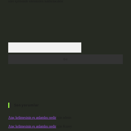
süre içerisinde sitemizden kaldırılacaktır.
Arama
Son yorumlar
Ataç kelimesinin eş anlamlısı nedir
için
admin
Ataç kelimesinin eş anlamlısı nedir
için
Kuzey