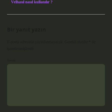
Velhasıl nasıl kullanılır ?
Bir yanıt yazın
E-posta adresiniz yayınlanmayacak.
Gerekli alanlar
*
ile
işaretlenmişlerdir
Yorum