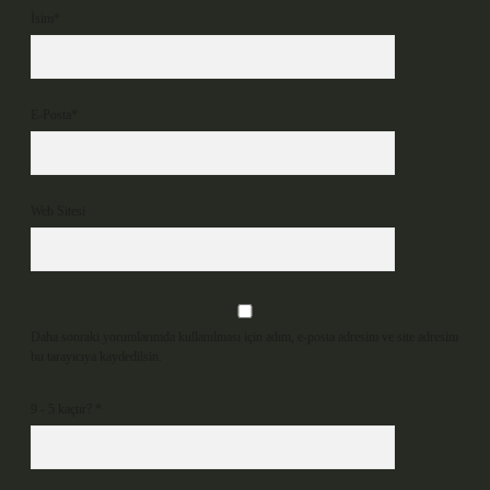
İsim*
E-Posta*
Web Sitesi
Daha sonraki yorumlarımda kullanılması için adım, e-posta adresim ve site adresim
bu tarayıcıya kaydedilsin.
9 - 5 kaçtır?
*