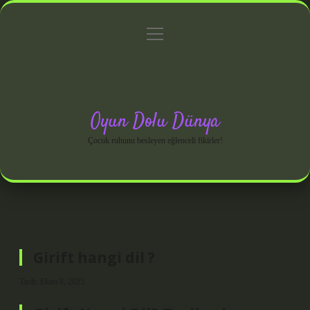
menüyü
Anasayfa
Gizlilik Politikası
Yasal Uyarı
aç
Hakkımızda
Oyun Dolu Dünya
Çocuk ruhunu besleyen eğlenceli fikirler!
Girift hangi dil ?
Tarih: Ekim 8, 2025