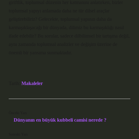
giriftlik, toplumsal düzenin her katmanını anlatırken, bizler
toplumsal yapıyı anlamada daha ne tür dilsel araçlar
geliştirebiliriz? Gelecekte, toplumsal yapının daha da
karmaşıklaşacağı bir dünyada, dilimiz bu karmaşıklığı nasıl
ifade edebilir? Bu sorular, sadece dilbilimsel bir tartışma değil,
aynı zamanda toplumsal analizler ve değişim üzerine de
önemli bir yansıma sunmaktadır.
Tarih:
Makaleler
Önceki Yazı
Dünyanın en büyük kubbeli camisi nerede ?
Sonraki Yazı