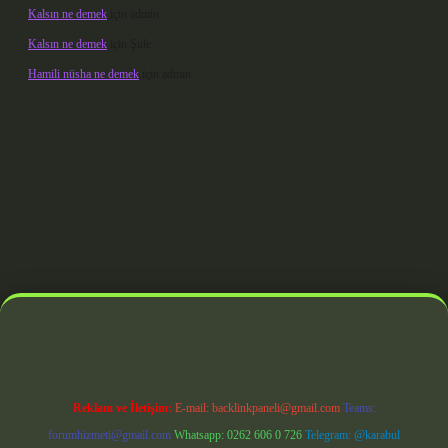
Kalsın ne demek
için
admin
Kalsın ne demek
için
Şule
Hamili nüsha ne demek
için
admin
andoperabet giriş
Reklam ve İletişim:
E-mail:
backlinkpaneli@gmail.com
Teams:
forumhizmeti@gmail.com
Whatsapp: 0262 606 0 726
Telegram: @karabul