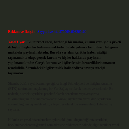
Reklam ve İletişim:
Skype: live:.cid.575569c608265c69
Yasal Uyarı:
Bu internet sitesi, herhangi bir marka, kurum veya şahıs şirketi
ile hiçbir bağlantısı bulunmamaktadır. Sitede yalnızca kendi hazırladığımız
makaleler paylaşılmaktadır. Burada yer alan içerikler haber niteliği
taşımamakta olup, gerçek kurum ve kişiler hakkında paylaşım
yapılmamaktadır. Gerçek kurum ve kişiler ile isim benzerlikleri tamamen
tesadüfidir. Sitemizdeki bilgiler taslak halindedir ve tavsiye niteliği
taşımazlar.
Sitemiz, 5651 Sayılı Kanun gereğince Bilgi Teknolojileri ve İletişim Kurumu
(BTK) tarafından onaylanmış bir Yer Sağlayıcı olarak hizmet vermektedir. Bu
nedenle, sitedeki içerikleri proaktif olarak denetleme veya araştırma
yükümlülüğümüz bulunmamaktadır. Ancak, üyelerimiz yazdıkları içeriklerin
sorumluluğunu taşımakta olup, siteye üye olarak bu sorumluluğu kabul etmiş
sayılırlar.
Hukuka ve yasal düzenlemelere aykırı olduğunu düşündüğünüz içerikleri,
backlinkpanelicomtr@gmail.com
adresine bildirmeniz halinde, ilgili içerikler yasal