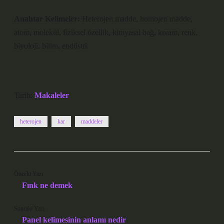
Anahtar Kelimeler:
Heterojen madde, homojen madde,
atom, molekül, fiziksel özellik, kimyasal bağ, kıvam, renk,
biyoloji, bilim, endüstri.
Tarih:
Makaleler
heterojen
kar
maddeler
Önceki Yazı
Fınk ne demek
Sonraki Yazı
Panel kelimesinin anlamı nedir