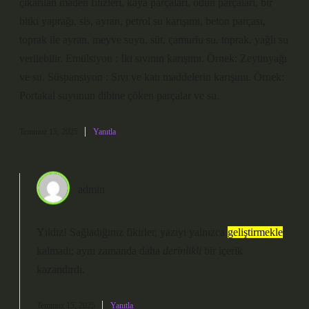
çıkarılan maden filizleri, kaya parçaları, odun parçaları, bir
bitki yaprağı, sis, ayran, petrol su karışımı, beton parçası,
toprak ile ayran, meyve suyu, süt, çamurlu su, toprak, yağlı su
verilebilir. Emülsiyon : İki sıvının karışımı. Örnek: Zeytinyağı
ve su. Süspansiyon : Sıvı ve katı maddelerin karışımı. Örnek:
Portakal suyunun dibine çöken parçalar ve su.
Temmuz 15, 2025
Yanıtla
admin
Yıldız! Sağladığınız fikirler, yazıyı yalnızca
geliştirmekle
kalmadı; aynı zamanda daha
derinlikli
bir içerik
kazandırdı.
Temmuz 15, 2025
Yanıtla