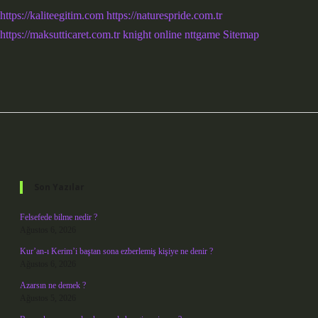
https://kaliteegitim.com
https://naturespride.com.tr
https://maksutticaret.com.tr
knight online
nttgame
Sitemap
Sidebar
Son Yazılar
Felsefede bilme nedir ?
Ağustos 6, 2026
Kur’an-ı Kerim’i baştan sona ezberlemiş kişiye ne denir ?
Ağustos 6, 2026
Azarsın ne demek ?
Ağustos 5, 2026