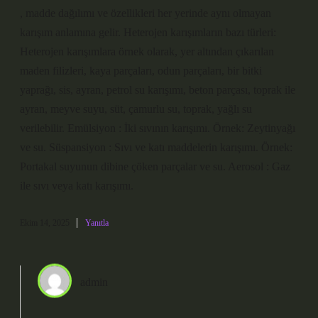
, madde dağılımı ve özellikleri her yerinde aynı olmayan
karışım anlamına gelir. Heterojen karışımların bazı türleri:
Heterojen karışımlara örnek olarak, yer altından çıkarılan
maden filizleri, kaya parçaları, odun parçaları, bir bitki
yaprağı, sis, ayran, petrol su karışımı, beton parçası, toprak ile
ayran, meyve suyu, süt, çamurlu su, toprak, yağlı su
verilebilir. Emülsiyon : İki sıvının karışımı. Örnek: Zeytinyağı
ve su. Süspansiyon : Sıvı ve katı maddelerin karışımı. Örnek:
Portakal suyunun dibine çöken parçalar ve su. Aerosol : Gaz
ile sıvı veya katı karışımı.
Ekim 14, 2025
Yanıtla
admin