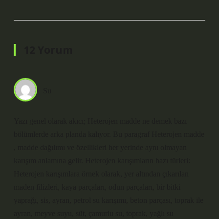
12 Yorum
Su
Yazı genel olarak akıcı; Heterojen madde ne demek bazı
bölümlerde arka planda kalıyor. Bu paragraf Heterojen madde
, madde dağılımı ve özellikleri her yerinde aynı olmayan
karışım anlamına gelir. Heterojen karışımların bazı türleri:
Heterojen karışımlara örnek olarak, yer altından çıkarılan
maden filizleri, kaya parçaları, odun parçaları, bir bitki
yaprağı, sis, ayran, petrol su karışımı, beton parçası, toprak ile
ayran, meyve suyu, süt, çamurlu su, toprak, yağlı su