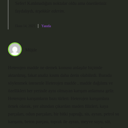
Sefer! Katılmadığım noktalar oldu ama önerileriniz
faydalıydı,
teşekkür ederim
.
Ekim 14, 2025
Yanıtla
Müjde
Heterojen madde ne demek konusu anlaşılır biçimde
aktarılmış, fakat analiz kısmı daha derin olabilirdi. Burada
söylenmek istenenle Heterojen madde , madde dağılımı ve
özellikleri her yerinde aynı olmayan karışım anlamına gelir.
Heterojen karışımların bazı türleri: Heterojen karışımlara
örnek olarak, yer altından çıkarılan maden filizleri, kaya
parçaları, odun parçaları, bir bitki yaprağı, sis, ayran, petrol su
karışımı, beton parçası, toprak ile ayran, meyve suyu, süt,