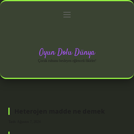
menüyü
Anasayfa
Gizlilik Politikası
Yasal Uyarı
aç
Hakkımızda
Oyun Dolu Dünya
Çocuk ruhunu besleyen eğlenceli fikirler!
Heterojen madde ne demek
Tarih: Ağustos 7, 2024