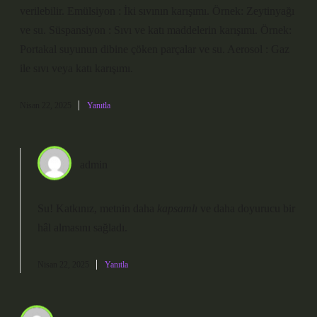
verilebilir. Emülsiyon : İki sıvının karışımı. Örnek: Zeytinyağı
ve su. Süspansiyon : Sıvı ve katı maddelerin karışımı. Örnek:
Portakal suyunun dibine çöken parçalar ve su. Aerosol : Gaz
ile sıvı veya katı karışımı.
Nisan 22, 2025
Yanıtla
admin
Su! Katkınız, metnin daha
kapsamlı
ve daha
doyurucu
bir
hâl almasını sağladı.
Nisan 22, 2025
Yanıtla