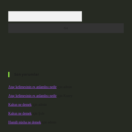
Arama
Son yorumlar
Ataç kelimesinin eş anlamlısı nedir
için
admin
Ataç kelimesinin eş anlamlısı nedir
için
Kuzey
Kalsın ne demek
için
admin
Kalsın ne demek
için
Şule
Hamili nüsha ne demek
için
admin