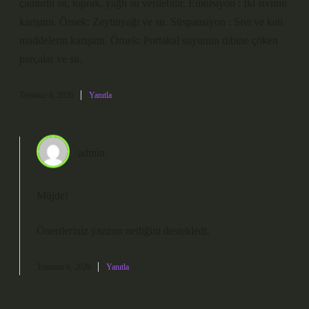
çamurlu su, toprak, yağlı su verilebilir. Emülsiyon : İki sıvının
karışımı. Örnek: Zeytinyağı ve su. Süspansiyon : Sıvı ve katı
maddelerin karışımı. Örnek: Portakal suyunun dibine çöken
parçalar ve su.
Temmuz 6, 2026
Yanıtla
admin
Müjde!
Önerileriniz yazının
netliğini
destekledi.
Temmuz 6, 2026
Yanıtla