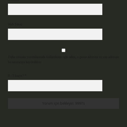
Web Sitesi
Daha sonraki yorumlarımda kullanılması için adım, e-posta adresim ve site adresim
bu tarayıcıya kaydedilsin.
9 - 5 kaçtır?
*