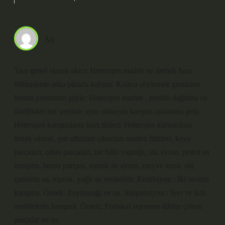
Ali
Yazı genel olarak akıcı; Heterojen madde ne demek bazı
bölümlerde arka planda kalıyor. Kısaca söylemek gerekirse
benim yorumum şöyle: Heterojen madde , madde dağılımı ve
özellikleri her yerinde aynı olmayan karışım anlamına gelir.
Heterojen karışımların bazı türleri: Heterojen karışımlara
örnek olarak, yer altından çıkarılan maden filizleri, kaya
parçaları, odun parçaları, bir bitki yaprağı, sis, ayran, petrol su
karışımı, beton parçası, toprak ile ayran, meyve suyu, süt,
çamurlu su, toprak, yağlı su verilebilir. Emülsiyon : İki sıvının
karışımı. Örnek: Zeytinyağı ve su. Süspansiyon : Sıvı ve katı
maddelerin karışımı. Örnek: Portakal suyunun dibine çöken
parçalar ve su.