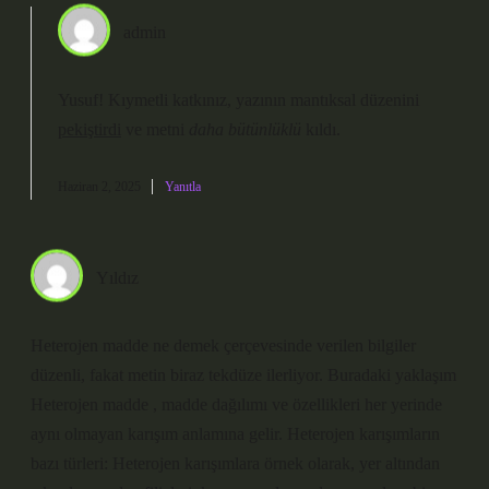
admin
Yusuf! Kıymetli katkınız, yazının mantıksal düzenini
pekiştirdi
ve metni
daha bütünlüklü
kıldı.
Haziran 2, 2025
Yanıtla
Yıldız
Heterojen madde ne demek çerçevesinde verilen bilgiler
düzenli, fakat metin biraz tekdüze ilerliyor. Buradaki yaklaşım
Heterojen madde , madde dağılımı ve özellikleri her yerinde
aynı olmayan karışım anlamına gelir. Heterojen karışımların
bazı türleri: Heterojen karışımlara örnek olarak, yer altından