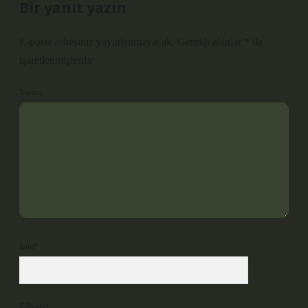
Bir yanıt yazın
E-posta adresiniz yayınlanmayacak.
Gerekli alanlar
*
ile
işaretlenmişlerdir
Yorum
İsim*
E-Posta*