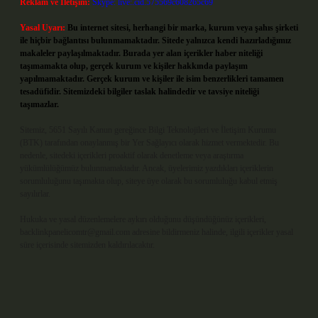
Reklam ve İletişim:
Skype: live:.cid.575569c608265c69
Yasal Uyarı:
Bu internet sitesi, herhangi bir marka, kurum veya şahıs şirketi
ile hiçbir bağlantısı bulunmamaktadır. Sitede yalnızca kendi hazırladığımız
makaleler paylaşılmaktadır. Burada yer alan içerikler haber niteliği
taşımamakta olup, gerçek kurum ve kişiler hakkında paylaşım
yapılmamaktadır. Gerçek kurum ve kişiler ile isim benzerlikleri tamamen
tesadüfidir. Sitemizdeki bilgiler taslak halindedir ve tavsiye niteliği
taşımazlar.
Sitemiz, 5651 Sayılı Kanun gereğince Bilgi Teknolojileri ve İletişim Kurumu
(BTK) tarafından onaylanmış bir Yer Sağlayıcı olarak hizmet vermektedir. Bu
nedenle, sitedeki içerikleri proaktif olarak denetleme veya araştırma
yükümlülüğümüz bulunmamaktadır. Ancak, üyelerimiz yazdıkları içeriklerin
sorumluluğunu taşımakta olup, siteye üye olarak bu sorumluluğu kabul etmiş
sayılırlar.
Hukuka ve yasal düzenlemelere aykırı olduğunu düşündüğünüz içerikleri,
backlinkpanelicomtr@gmail.com
adresine bildirmeniz halinde, ilgili içerikler yasal
süre içerisinde sitemizden kaldırılacaktır.