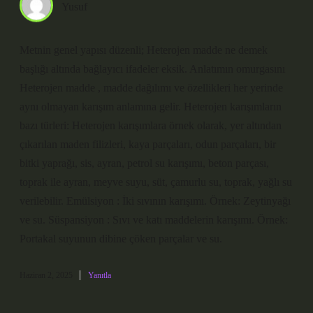
Yusuf
Metnin genel yapısı düzenli; Heterojen madde ne demek
başlığı altında bağlayıcı ifadeler eksik. Anlatımın omurgasını
Heterojen madde , madde dağılımı ve özellikleri her yerinde
aynı olmayan karışım anlamına gelir. Heterojen karışımların
bazı türleri: Heterojen karışımlara örnek olarak, yer altından
çıkarılan maden filizleri, kaya parçaları, odun parçaları, bir
bitki yaprağı, sis, ayran, petrol su karışımı, beton parçası,
toprak ile ayran, meyve suyu, süt, çamurlu su, toprak, yağlı su
verilebilir. Emülsiyon : İki sıvının karışımı. Örnek: Zeytinyağı
ve su. Süspansiyon : Sıvı ve katı maddelerin karışımı. Örnek:
Portakal suyunun dibine çöken parçalar ve su.
Haziran 2, 2025
Yanıtla