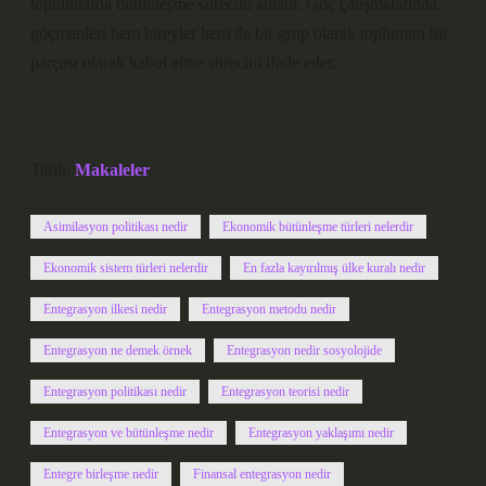
toplumlarda bütünleşme sürecini anlatır. Göç çalışmalarında,
göçmenleri hem bireyler hem de bir grup olarak toplumun bir
parçası olarak kabul etme sürecini ifade eder.
Tarih:
Makaleler
Asimilasyon politikası nedir
Ekonomik bütünleşme türleri nelerdir
Ekonomik sistem türleri nelerdir
En fazla kayırılmış ülke kuralı nedir
Entegrasyon ilkesi nedir
Entegrasyon metodu nedir
Entegrasyon ne demek örnek
Entegrasyon nedir sosyolojide
Entegrasyon politikası nedir
Entegrasyon teorisi nedir
Entegrasyon ve bütünleşme nedir
Entegrasyon yaklaşımı nedir
Entegre birleşme nedir
Finansal entegrasyon nedir