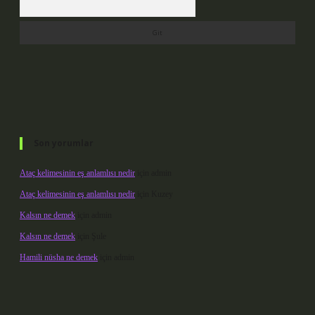
Son yorumlar
Ataç kelimesinin eş anlamlısı nedir
için
admin
Ataç kelimesinin eş anlamlısı nedir
için
Kuzey
Kalsın ne demek
için
admin
Kalsın ne demek
için
Şule
Hamili nüsha ne demek
için
admin