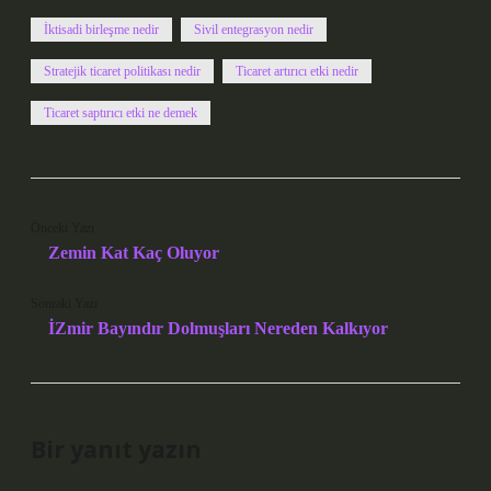
İktisadi birleşme nedir
Sivil entegrasyon nedir
Stratejik ticaret politikası nedir
Ticaret artırıcı etki nedir
Ticaret saptırıcı etki ne demek
Önceki Yazı
Zemin Kat Kaç Oluyor
Sonraki Yazı
İZmir Bayındır Dolmuşları Nereden Kalkıyor
Bir yanıt yazın