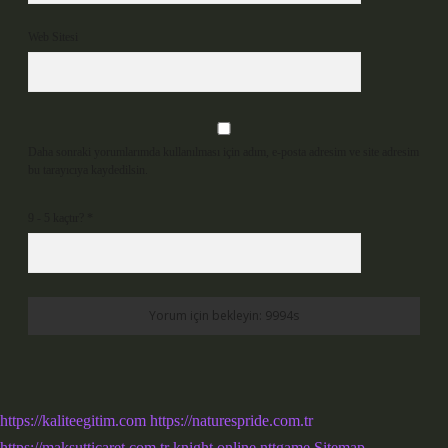
Web Sitesi
Daha sonraki yorumlarımda kullanılması için adım, e-posta adresim ve site adresim
bu tarayıcıya kaydedilsin.
9 - 5 kaçtır?
*
https://kaliteegitim.com
https://naturespride.com.tr
https://maksutticaret.com.tr
knight online
nttgame
Sitemap