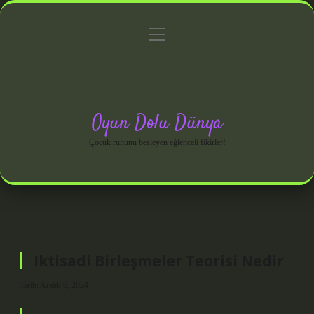
menüyü
Anasayfa
Gizlilik Politikası
Yasal Uyarı
aç
Hakkımızda
Oyun Dolu Dünya
Çocuk ruhunu besleyen eğlenceli fikirler!
Iktisadi Birleşmeler Teorisi Nedir
Tarih: Aralık 6, 2024