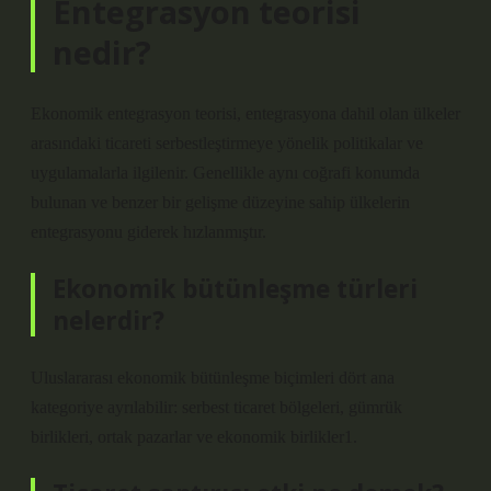
Entegrasyon teorisi
nedir?
Ekonomik entegrasyon teorisi, entegrasyona dahil olan ülkeler
arasındaki ticareti serbestleştirmeye yönelik politikalar ve
uygulamalarla ilgilenir. Genellikle aynı coğrafi konumda
bulunan ve benzer bir gelişme düzeyine sahip ülkelerin
entegrasyonu giderek hızlanmıştır.
Ekonomik bütünleşme türleri
nelerdir?
Uluslararası ekonomik bütünleşme biçimleri dört ana
kategoriye ayrılabilir: serbest ticaret bölgeleri, gümrük
birlikleri, ortak pazarlar ve ekonomik birlikler1.