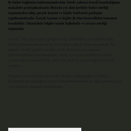
ile hiçbir bağlantısı bulunmamaktadır. Sitede yalnızca kendi hazırladığımız
makaleler paylaşılmaktadır. Burada yer alan içerikler haber niteliği
taşımamakta olup, gerçek kurum ve kişiler hakkında paylaşım
yapılmamaktadır. Gerçek kurum ve kişiler ile isim benzerlikleri tamamen
tesadüfidir. Sitemizdeki bilgiler taslak halindedir ve tavsiye niteliği
taşımazlar.
Sitemiz, 5651 Sayılı Kanun gereğince Bilgi Teknolojileri ve İletişim Kurumu
(BTK) tarafından onaylanmış bir Yer Sağlayıcı olarak hizmet vermektedir. Bu
nedenle, sitedeki içerikleri proaktif olarak denetleme veya araştırma
yükümlülüğümüz bulunmamaktadır. Ancak, üyelerimiz yazdıkları içeriklerin
sorumluluğunu taşımakta olup, siteye üye olarak bu sorumluluğu kabul etmiş
sayılırlar.
Hukuka ve yasal düzenlemelere aykırı olduğunu düşündüğünüz içerikleri,
backlinkpanelicomtr@gmail.com
adresine bildirmeniz halinde, ilgili içerikler yasal
süre içerisinde sitemizden kaldırılacaktır.
Arama