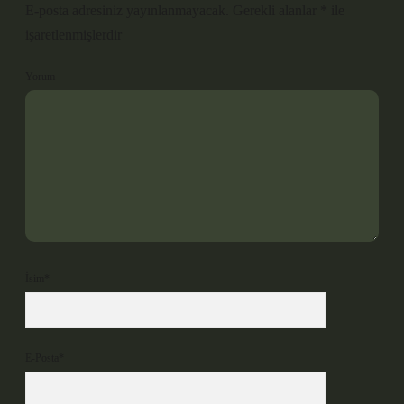
E-posta adresiniz yayınlanmayacak.
Gerekli alanlar
*
ile
işaretlenmişlerdir
Yorum
İsim*
E-Posta*