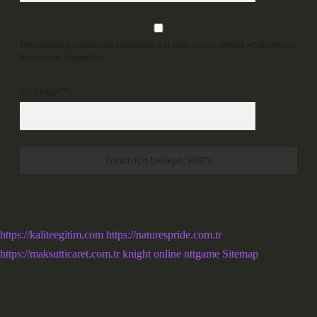
Daha sonraki yorumlarımda kullanılması için adım, e-posta adresim ve site adresim
bu tarayıcıya kaydedilsin.
5 + 3 kaçtır?
*
https://kaliteegitim.com
https://naturespride.com.tr
https://maksutticaret.com.tr
knight online
nttgame
Sitemap