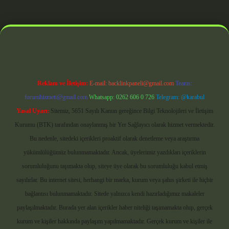
bet giriş
Reklam ve İletişim:
E-mail:
backlinkpaneli@gmail.com
Teams:
forumhizmeti@gmail.com
Whatsapp: 0262 606 0 726
Telegram: @karabul
Yasal Uyarı:
Sitemiz, 5651 Sayılı Kanun gereğince Bilgi Teknolojileri ve İletişim
Kurumu (BTK) tarafından onaylanmış bir Yer Sağlayıcı olarak hizmet vermektedir.
Bu nedenle, sitedeki içerikleri proaktif olarak denetleme veya araştırma
yükümlülüğümüz bulunmamaktadır. Ancak, üyelerimiz yazdıkları içeriklerin
sorumluluğunu taşımakta olup, siteye üye olarak bu sorumluluğu kabul etmiş
sayılırlar. Bu internet sitesi, herhangi bir marka, kurum veya şahıs şirketi ile hiçbir
bağlantısı bulunmamaktadır. Sitede yalnızca kendi hazırladığımız makaleler
paylaşılmaktadır. Burada yer alan içerikler haber niteliği taşımamakta olup, gerçek
kurum ve kişiler hakkında paylaşım yapılmamaktadır. Gerçek kurum ve kişiler ile