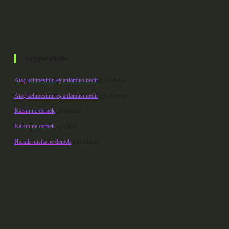
Son yorumlar
Ataç kelimesinin eş anlamlısı nedir
için
admin
Ataç kelimesinin eş anlamlısı nedir
için
Kuzey
Kalsın ne demek
için
admin
Kalsın ne demek
için
Şule
Hamili nüsha ne demek
için
admin