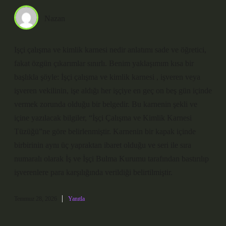
Nazan
Işçi çalışma ve kimlik karnesi nedir anlatımı sade ve öğretici,
fakat özgün çıkarımlar sınırlı. Benim yaklaşımım kısa bir
başlıkla şöyle: İşçi çalışma ve kimlik karnesi , işveren veya
işveren vekilinin, işe aldığı her işçiye en geç on beş gün içinde
vermek zorunda olduğu bir belgedir. Bu karnenin şekli ve
içine yazılacak bilgiler, “İşçi Çalışma ve Kimlik Karnesi
Tüzüğü”ne göre belirlenmiştir. Karnenin bir kapak içinde
birbirinin aynı üç yapraktan ibaret olduğu ve seri ile sıra
numaralı olarak İş ve İşçi Bulma Kurumu tarafından bastırılıp
işverenlere para karşılığında verildiği belirtilmiştir.
Temmuz 28, 2026
Yanıtla