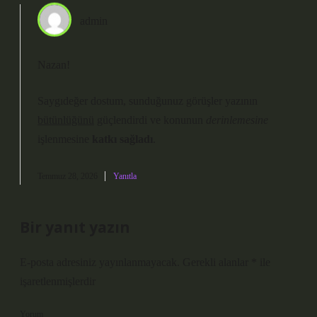
admin
Nazan!
Saygıdeğer dostum, sunduğunuz görüşler yazının
bütünlüğünü
güçlendirdi ve konunun
derinlemesine
işlenmesine
katkı sağladı
.
Temmuz 28, 2026
Yanıtla
Bir yanıt yazın
E-posta adresiniz yayınlanmayacak.
Gerekli alanlar
*
ile
işaretlenmişlerdir
Yorum