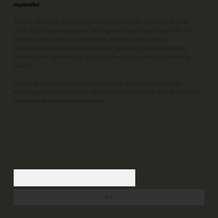
taşımazlar.
Sitemiz, 5651 Sayılı Kanun gereğince Bilgi Teknolojileri ve İletişim Kurumu
(BTK) tarafından onaylanmış bir Yer Sağlayıcı olarak hizmet vermektedir. Bu
nedenle, sitedeki içerikleri proaktif olarak denetleme veya araştırma
yükümlülüğümüz bulunmamaktadır. Ancak, üyelerimiz yazdıkları içeriklerin
sorumluluğunu taşımakta olup, siteye üye olarak bu sorumluluğu kabul etmiş
sayılırlar.
Hukuka ve yasal düzenlemelere aykırı olduğunu düşündüğünüz içerikleri,
backlinkpanelicomtr@gmail.com
adresine bildirmeniz halinde, ilgili içerikler yasal
süre içerisinde sitemizden kaldırılacaktır.
Arama