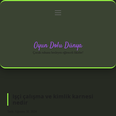
menüyü
Anasayfa
Gizlilik Politikası
Yasal Uyarı
aç
Hakkımızda
Oyun Dolu Dünya
Çocuk ruhunu besleyen eğlenceli fikirler!
Işçi çalışma ve kimlik karnesi
nedir
Tarih: Ağustos 30, 2024