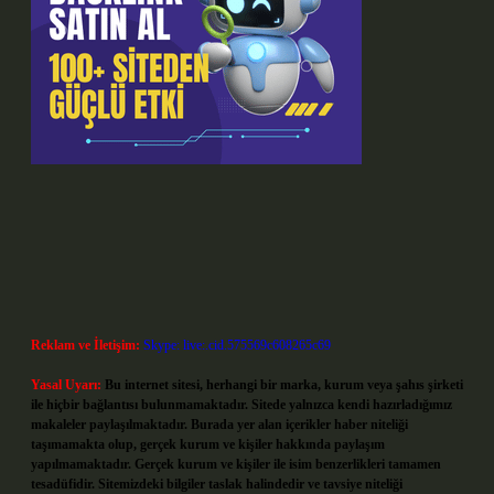
Reklam ve İletişim:
Skype: live:.cid.575569c608265c69
Yasal Uyarı:
Bu internet sitesi, herhangi bir marka, kurum veya şahıs şirketi
ile hiçbir bağlantısı bulunmamaktadır. Sitede yalnızca kendi hazırladığımız
makaleler paylaşılmaktadır. Burada yer alan içerikler haber niteliği
taşımamakta olup, gerçek kurum ve kişiler hakkında paylaşım
yapılmamaktadır. Gerçek kurum ve kişiler ile isim benzerlikleri tamamen
tesadüfidir. Sitemizdeki bilgiler taslak halindedir ve tavsiye niteliği