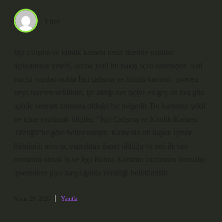
Yüce
Işçi çalışma ve kimlik karnesi nedir üzerine yapılan
açıklamalar yeterli, ancak yeni bir bakış açısı sunmuyor. Asıl
vurgu yapılan nokta İşçi çalışma ve kimlik karnesi , işveren
veya işveren vekilinin, işe aldığı her işçiye en geç on beş gün
içinde vermek zorunda olduğu bir belgedir. Bu karnenin şekli
ve içine yazılacak bilgiler, “İşçi Çalışma ve Kimlik Karnesi
Tüzüğü”ne göre belirlenmiştir. Karnenin bir kapak içinde
birbirinin aynı üç yapraktan ibaret olduğu ve seri ile sıra
numaralı olarak İş ve İşçi Bulma Kurumu tarafından bastırılıp
işverenlere para karşılığında verildiği belirtilmiştir.
Nisan 29, 2026
Yanıtla