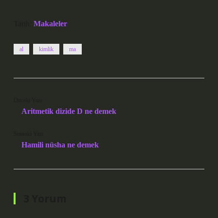
Tarih:
Makaleler
al
kimlik
ma
Önceki Yazı
Aritmetik dizide D ne demek
Sonraki Yazı
Hamili nüsha ne demek
3 Yorum