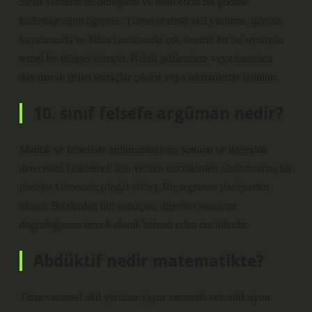
Sıralı verilerin ne olduğunu ve nasıl etkili bir şekilde
kullanılacağını öğrenin. Tümevarımsal akıl yürütme, günlük
hayatımızda ve bilim camiasında çok önemli bir rol oynayan
temel bir bilişsel süreçtir. Belirli gözlemlere veya kanıtlara
dayanarak genel sonuçlar çıkarır veya tahminlerde bulunur.
10. sınıf felsefe argüman nedir?
Mantık ve felsefede argümantasyon; sonucu ve doğruluk
derecesini belirlemek için verilen öncüllerden oluşturulmuş bir
ifadeler kümesidir (doğal dilde). Bir argüman ifadelerden
oluşur. Bunlardan biri sonuçtur, diğerleri sonucun
doğruluğunun temeli olarak hizmet eden öncüllerdir.
Abdüktif nedir matematikte?
Tümevarımsal akıl yürütme (aynı zamanda retrodüksiyon