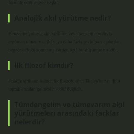
formüle edilmesiyle başlar.
Analojik akıl yürütme nedir?
Benzetme yoluyla akıl yürütme veya benzetme yoluyla
argüman oluşturma, iki veya daha fazla şeyin bazı açılardan
benzer olduğu sonucuna varılan özel bir düşünme türüdür.
İlk filozof kimdir?
Felsefe tarihinin bilinen ilk filozofu olan Thales’in Anadolu
topraklarından gelmesi tesadüf değildir.
Tümdengelim ve tümevarım akıl
yürütmeleri arasındaki farklar
nelerdir?