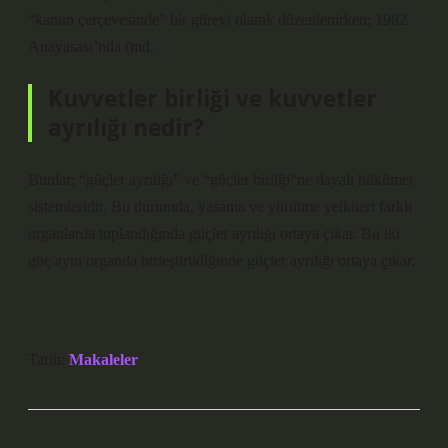
“kanun çerçevesinde” bir görevi olarak düzenlenirken; 1982
Anayasası’nda (md.
Kuvvetler birliği ve kuvvetler
ayrılığı nedir?
Bunlar; “güçler ayrılığı” ve “güçler birliği”ne dayalı hükümet
sistemleridir. Bu durumda, yasama ve yürütme yetkileri farklı
organlarda toplandığında güçler ayrılığı ortaya çıkar. Bu iki
güç aynı organda birleştirildiğinde güçler ayrılığı ortaya çıkar.
Tarih:
Makaleler