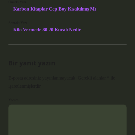
Önceki Yazı
Karbon Kitaplar Cep Boy Kısaltılmış Mı
Sonraki Yazı
Kilo Vermede 80 20 Kuralı Nedir
Bir yanıt yazın
E-posta adresiniz yayınlanmayacak.
Gerekli alanlar
*
ile
işaretlenmişlerdir
Yorum