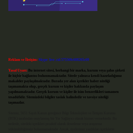
Reklam ve İletişim:
Skype: live:.cid.575569c608265c69
Yasal Uyarı:
Bu internet sitesi, herhangi bir marka, kurum veya şahıs şirketi
ile hiçbir bağlantısı bulunmamaktadır. Sitede yalnızca kendi hazırladığımız
makaleler paylaşılmaktadır. Burada yer alan içerikler haber niteliği
taşımamakta olup, gerçek kurum ve kişiler hakkında paylaşım
yapılmamaktadır. Gerçek kurum ve kişiler ile isim benzerlikleri tamamen
tesadüfidir. Sitemizdeki bilgiler taslak halindedir ve tavsiye niteliği
taşımazlar.
Sitemiz, 5651 Sayılı Kanun gereğince Bilgi Teknolojileri ve İletişim Kurumu
(BTK) tarafından onaylanmış bir Yer Sağlayıcı olarak hizmet vermektedir. Bu
nedenle, sitedeki içerikleri proaktif olarak denetleme veya araştırma
yükümlülüğümüz bulunmamaktadır. Ancak, üyelerimiz yazdıkları içeriklerin