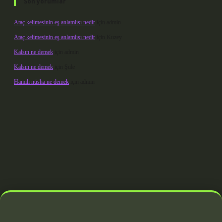
Son yorumlar
Ataç kelimesinin eş anlamlısı nedir
için
admin
Ataç kelimesinin eş anlamlısı nedir
için
Kuzey
Kalsın ne demek
için
admin
Kalsın ne demek
için
Şule
Hamili nüsha ne demek
için
admin
doperabet giriş