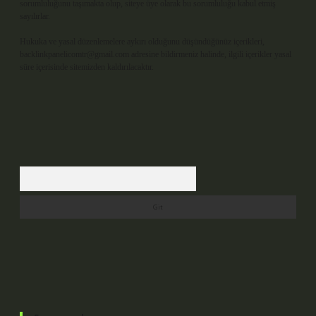
sorumluluğunu taşımakta olup, siteye üye olarak bu sorumluluğu kabul etmiş
sayılırlar.
Hukuka ve yasal düzenlemelere aykırı olduğunu düşündüğünüz içerikleri,
backlinkpanelicomtr@gmail.com
adresine bildirmeniz halinde, ilgili içerikler yasal
süre içerisinde sitemizden kaldırılacaktır.
Arama