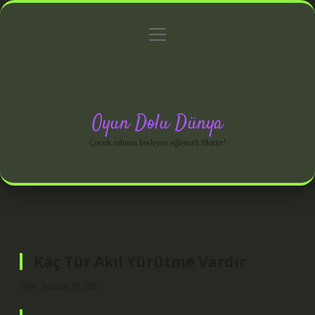
menüyü
Anasayfa
Gizlilik Politikası
Yasal Uyarı
aç
Hakkımızda
Oyun Dolu Dünya
Çocuk ruhunu besleyen eğlenceli fikirler!
Kaç Tür Akıl Yürütme Vardır
Tarih: Temmuz 30, 2025