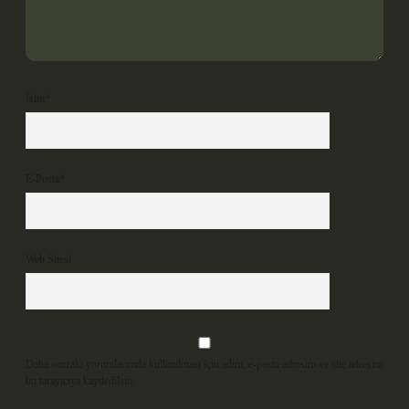
İsim*
E-Posta*
Web Sitesi
Daha sonraki yorumlarımda kullanılması için adım, e-posta adresim ve site adresim
bu tarayıcıya kaydedilsin.