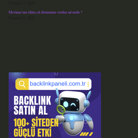
Temmuz 27, 2026
Mevlana’nın ölüm yıl dönümüne verilen ad nedir ?
Temmuz 25, 2026