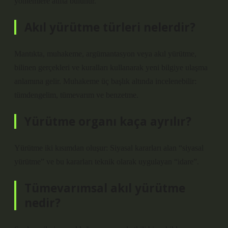
yöntemlere atıfta bulunur.
Akıl yürütme türleri nelerdir?
Mantıkta, muhakeme, argümantasyon veya akıl yürütme,
bilinen gerçekleri ve kuralları kullanarak yeni bilgiye ulaşma
anlamına gelir. Muhakeme üç başlık altında incelenebilir:
tümdengelim, tümevarım ve benzetme.
Yürütme organı kaça ayrılır?
Yürütme iki kısımdan oluşur: Siyasal kararları alan “siyasal
yürütme” ve bu kararları teknik olarak uygulayan “idare”.
Tümevarımsal akıl yürütme
nedir?