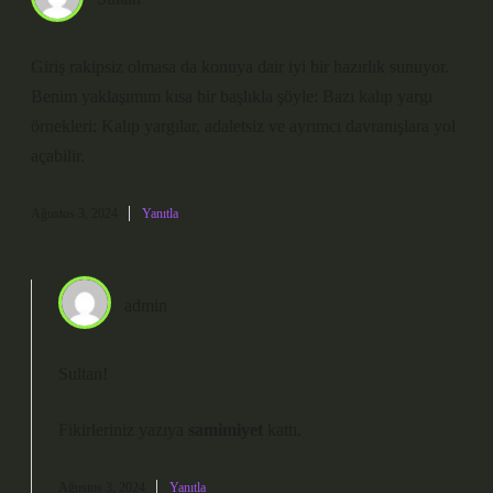
Giriş rakipsiz olmasa da konuya dair iyi bir hazırlık sunuyor.
Benim yaklaşımım kısa bir başlıkla şöyle: Bazı kalıp yargı
örnekleri: Kalıp yargılar, adaletsiz ve ayrımcı davranışlara yol
açabilir.
Ağustos 3, 2024
Yanıtla
admin
Sultan!
Fikirleriniz yazıya
samimiyet
kattı.
Ağustos 3, 2024
Yanıtla