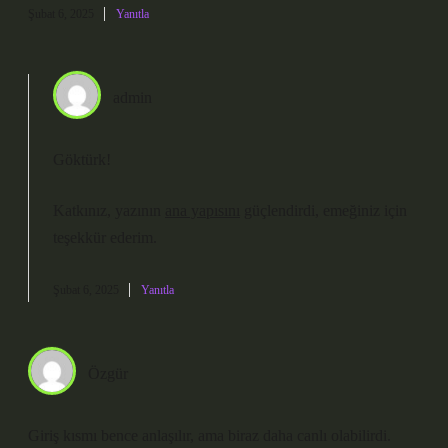
Şubat 6, 2025
Yanıtla
admin
Göktürk!
Katkınız, yazının
ana yapısını
güçlendirdi, emeğiniz için
teşekkür ederim
.
Şubat 6, 2025
Yanıtla
Özgür
Giriş kısmı bence anlaşılır, ama biraz daha canlı olabilirdi.