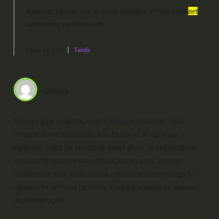
Katkınız, okuyucuya ulaşmak istediğim
mesajı
daha
net
aktarmama yardımcı oldu.
Kasım 14, 2024
Yanıtla
Göktürk
Konuya giriş sempatik, sadece birkaç teknik ifade fazla
duruyor. Konu hakkındaki kısa fikrim şu: Kalıp yargı ,
toplumun belirli bir kesiminde kabul gören ve değiştirilmesi
zor olan bir düşünce sistemidir. Kalıp yargılar, insanları
özelliklerine göre sınıflandırma eğiliminin neden olduğu bir
algılama ve davranış biçimidir. Genellikle yanlış ve olumsuz
düşünceler içerir.