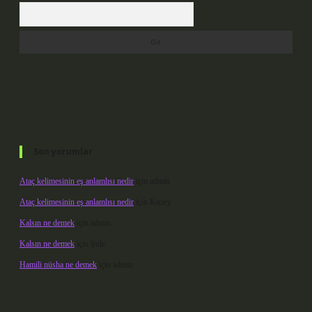
Arama
Son yorumlar
Ataç kelimesinin eş anlamlısı nedir
için
admin
Ataç kelimesinin eş anlamlısı nedir
için
Kuzey
Kalsın ne demek
için
admin
Kalsın ne demek
için
Şule
Hamili nüsha ne demek
için
admin