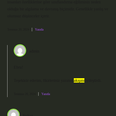
insanları özelliklerine göre sınıflandırma eğiliminin neden
olduğu bir algılama ve davranış biçimidir. Genellikle yanlış ve
olumsuz düşünceler içerir.
Temmuz 20, 2024
Yanıtla
admin
Ebru!
Teşekkür ederim, fikirleriniz yazının
akışını
iyileştirdi.
Temmuz 20, 2024
Yanıtla
Sultan