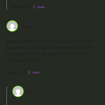
Haziran 21, 2025
Yanıtla
Gönül
Başlangıç cümleleri yerli yerinde, ama bazı ifadeler tekrar
etmiş. Bir adım geri çekilip bakınca şunu görüyorum: Bazı
kalıp yargı örnekleri: Kalıp yargılar, adaletsiz ve ayrımcı
davranışlara yol açabilir.
Temmuz 21, 2025
Yanıtla
admin