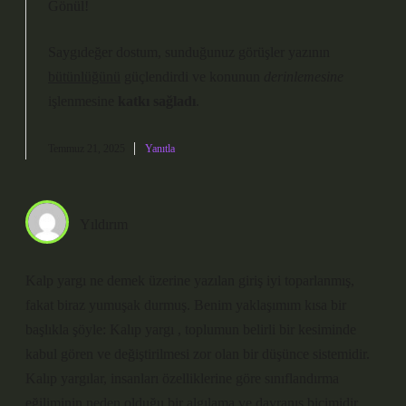
Gönül!
Saygıdeğer dostum, sunduğunuz görüşler yazının
bütünlüğünü
güçlendirdi ve konunun
derinlemesine
işlenmesine
katkı sağladı
.
Temmuz 21, 2025
Yanıtla
Yıldırım
Kalp yargı ne demek üzerine yazılan giriş iyi toparlanmış,
fakat biraz yumuşak durmuş. Benim yaklaşımım kısa bir
başlıkla şöyle: Kalıp yargı , toplumun belirli bir kesiminde
kabul gören ve değiştirilmesi zor olan bir düşünce sistemidir.
Kalıp yargılar, insanları özelliklerine göre sınıflandırma
eğiliminin neden olduğu bir algılama ve davranış biçimidir.