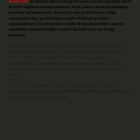
Yasal Uyarı:
Bu internet sitesi, herhangi bir marka, kurum veya şahıs şirketi
ile hiçbir bağlantısı bulunmamaktadır. Sitede yalnızca kendi hazırladığımız
makaleler paylaşılmaktadır. Burada yer alan içerikler haber niteliği
taşımamakta olup, gerçek kurum ve kişiler hakkında paylaşım
yapılmamaktadır. Gerçek kurum ve kişiler ile isim benzerlikleri tamamen
tesadüfidir. Sitemizdeki bilgiler taslak halindedir ve tavsiye niteliği
taşımazlar.
Sitemiz, 5651 Sayılı Kanun gereğince Bilgi Teknolojileri ve İletişim Kurumu
(BTK) tarafından onaylanmış bir Yer Sağlayıcı olarak hizmet vermektedir. Bu
nedenle, sitedeki içerikleri proaktif olarak denetleme veya araştırma
yükümlülüğümüz bulunmamaktadır. Ancak, üyelerimiz yazdıkları içeriklerin
sorumluluğunu taşımakta olup, siteye üye olarak bu sorumluluğu kabul etmiş
sayılırlar.
Hukuka ve yasal düzenlemelere aykırı olduğunu düşündüğünüz içerikleri,
backlinkpanelicomtr@gmail.com
adresine bildirmeniz halinde, ilgili içerikler yasal
süre içerisinde sitemizden kaldırılacaktır.