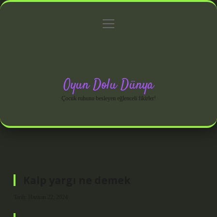
menüyü
Anasayfa
Gizlilik Politikası
Yasal Uyarı
aç
Hakkımızda
Oyun Dolu Dünya
Çocuk ruhunu besleyen eğlenceli fikirler!
Kalp yargı ne demek
Tarih: Haziran 22, 2024