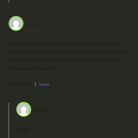
Derin
Metnin başı düzenli, fakat özgün bir bakış açısı biraz eksik
kalmış. Bence küçük bir ek açıklama daha yerinde olur: Bazı
kalıp yargı örnekleri: Kalıp yargılar, adaletsiz ve ayrımcı
davranışlara yol açabilir.
Kasım 14, 2024
Yanıtla
admin
Derin!