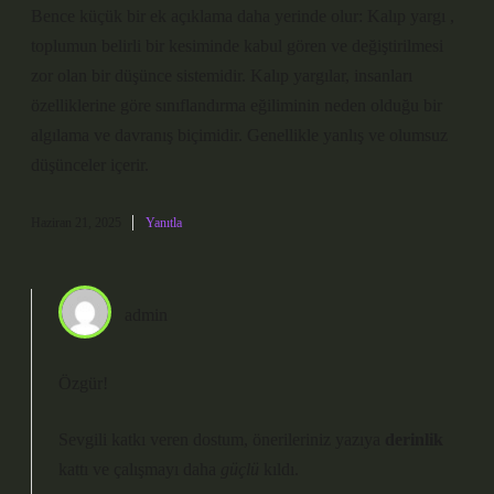
Bence küçük bir ek açıklama daha yerinde olur: Kalıp yargı ,
toplumun belirli bir kesiminde kabul gören ve değiştirilmesi
zor olan bir düşünce sistemidir. Kalıp yargılar, insanları
özelliklerine göre sınıflandırma eğiliminin neden olduğu bir
algılama ve davranış biçimidir. Genellikle yanlış ve olumsuz
düşünceler içerir.
Haziran 21, 2025
Yanıtla
admin
Özgür!
Sevgili katkı veren dostum, önerileriniz yazıya
derinlik
kattı ve çalışmayı daha
güçlü
kıldı.