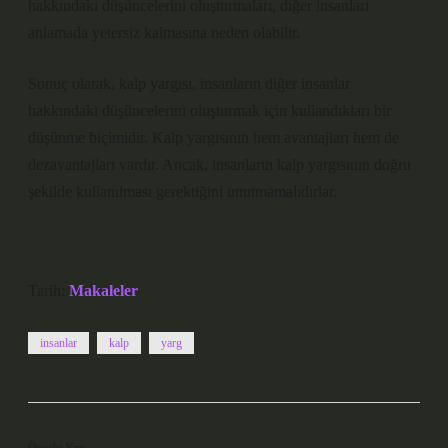
hakkındaki düşüncelerini oluşturmaları, diğer insanları
anlamada yetersiz kalmasına neden olabilir.
Sonuç olarak, kalp yargısı, insanların diğer insanlar
hakkındaki düşüncelerini oluşturmak için kullandıkları bir
düşünme biçimidir. Kalp yargısının hem avantajları hem de
dezavantajları vardır. Ancak, insanların kalp yargısının doğru
şekilde kullanılması gerektiğini unutmamalıdırlar.
Tarih:
Makaleler
insanlar
kalp
yarg