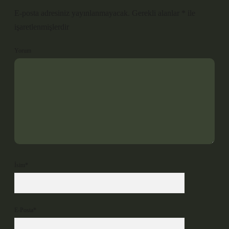
E-posta adresiniz yayınlanmayacak.
Gerekli alanlar
*
ile
işaretlenmişlerdir
Yorum
İsim*
E-Posta*