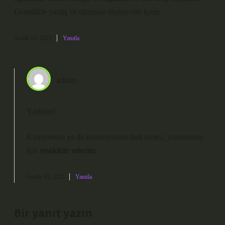
Genellikle yanlış ve olumsuz düşünceler içerir.
Aralık 10, 2025
Yanıtla
admin
Yıldırım!
Katılıyorum ya da katılmıyorum fark etmez, yorumunuz
için
teşekkür ederim
.
Aralık 10, 2025
Yanıtla
Bir yanıt yazın