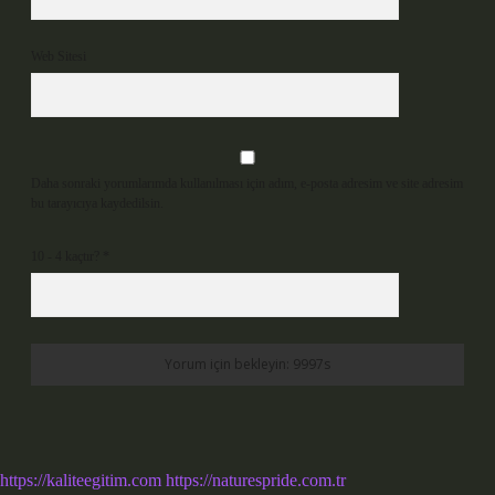
Web Sitesi
Daha sonraki yorumlarımda kullanılması için adım, e-posta adresim ve site adresim
bu tarayıcıya kaydedilsin.
10 - 4 kaçtır?
*
https://kaliteegitim.com
https://naturespride.com.tr