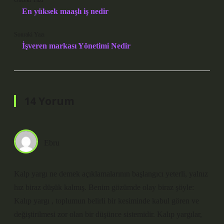
Önceki Yazı
En yüksek maaşlı iş nedir
Sonraki Yazı
İşveren markası Yönetimi Nedir
14 Yorum
Ebru
Kalp yargı ne demek açıklamalarının başlangıcı yeterli, yalnız
hız biraz düşük kalmış. Benim gözümde olay biraz şöyle:
Kalıp yargı , toplumun belirli bir kesiminde kabul gören ve
değiştirilmesi zor olan bir düşünce sistemidir. Kalıp yargılar,