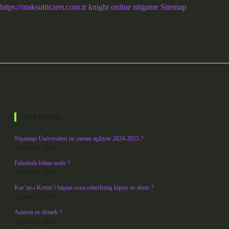
https://maksutticaret.com.tr
knight online
nttgame
Sitemap
Sidebar
Son Yazılar
Nişantaşı Üniversitesi ne zaman açılıyor 2024-2025 ?
Ağustos 8, 2026
Felsefede bilme nedir ?
Ağustos 6, 2026
Kur’an-ı Kerim’i baştan sona ezberlemiş kişiye ne denir ?
Ağustos 6, 2026
Azarsın ne demek ?
Ağustos 5, 2026