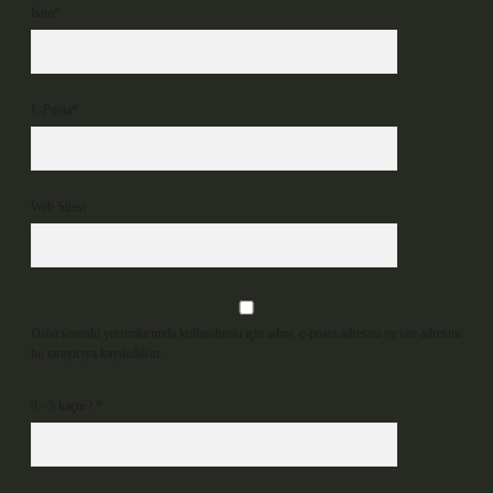
İsim*
E-Posta*
Web Sitesi
Daha sonraki yorumlarımda kullanılması için adım, e-posta adresim ve site adresim
bu tarayıcıya kaydedilsin.
9 - 5 kaçtır?
*