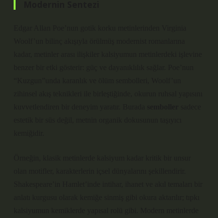
Modernin Sentezi
Edgar Allan Poe’nun gotik korku metinlerinden Virginia
Woolf’un bilinç akışıyla örülmüş modernist romanlarına
kadar, metinler arası ilişkiler kalsiyumun metinlerdeki işlevine
benzer bir etki gösterir: güç ve dayanıklılık sağlar. Poe’nun
“Kuzgun”unda karanlık ve ölüm sembolleri, Woolf’un
zihinsel akış
teknikleri ile birleştiğinde, okurun ruhsal yapısını
kuvvetlendiren bir deneyim yaratır. Burada
semboller
sadece
estetik bir süs değil, metnin organik dokusunun taşıyıcı
kemiğidir.
Örneğin, klasik metinlerde kalsiyum kadar kritik bir unsur
olan motifler, karakterlerin içsel dünyalarını şekillendirir.
Shakespeare’in Hamlet’inde intihar, ihanet ve akıl temaları bir
anlatı kurgusu
olarak kemiğe sinmiş gibi okura aktarılır; tıpkı
kalsiyumun kemiklerde yapısal rolü gibi. Modern metinlerde