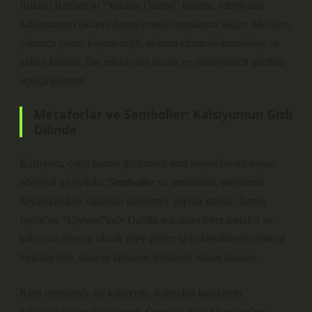
Roland Barthes’ın “Yazarın Ölümü” kuramı, edebiyatın
kalsiyumunu okurun deneyiminde bulmamızı sağlar. Metinler,
yalnızca yazan kişinin değil, okurun zihninde kemikleşir ve
anlam kazanır. Bu, edebiyatın insani ve dönüştürücü gücünü
açıkça gösterir.
Metaforlar ve Semboller: Kalsiyumun Gizli
Dilinde
Kalsiyum, çoğu zaman görünmez ama hayati bir rol oynar;
edebiyat da öyledir.
Semboller
ve metaforlar, metinlerin
dayanıklılığını sağlayan görünmez yapılar gibidir. James
Joyce’un “Ulysses”inde Dublin sokakları birer metafor ve
kalsiyum deposu olarak işlev görür; tıpkı kemiklerde mineral
birikimi gibi, okurun zihninde birikerek anlam kazanır.
Kimi metinlerde ise kalsiyum, doğrudan karakterin
gelişiminde kendini gösterir. Örneğin, Toni Morrison’un