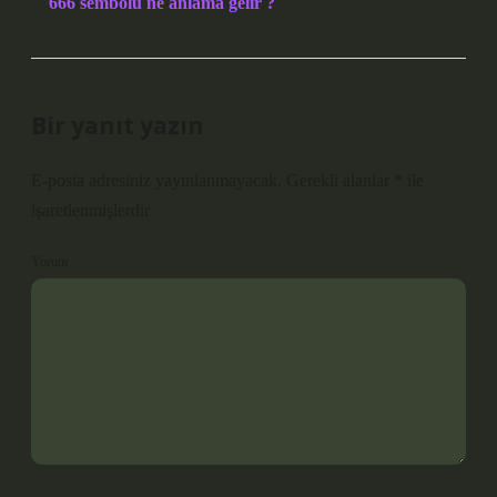
666 sembolü ne anlama gelir ?
Bir yanıt yazın
E-posta adresiniz yayınlanmayacak.
Gerekli alanlar
*
ile
işaretlenmişlerdir
Yorum