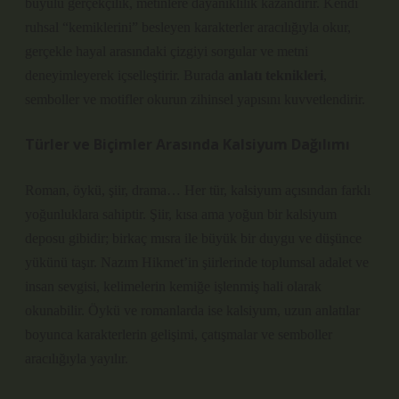
büyülü gerçekçilik, metinlere dayanıklılık kazandırır. Kendi
ruhsal “kemiklerini” besleyen karakterler aracılığıyla okur,
gerçekle hayal arasındaki çizgiyi sorgular ve metni
deneyimleyerek içselleştirir. Burada
anlatı teknikleri
,
semboller ve motifler okurun zihinsel yapısını kuvvetlendirir.
Türler ve Biçimler Arasında Kalsiyum Dağılımı
Roman, öykü, şiir, drama… Her tür, kalsiyum açısından farklı
yoğunluklara sahiptir. Şiir, kısa ama yoğun bir kalsiyum
deposu gibidir; birkaç mısra ile büyük bir duygu ve düşünce
yükünü taşır. Nazım Hikmet’in şiirlerinde toplumsal adalet ve
insan sevgisi, kelimelerin kemiğe işlenmiş hali olarak
okunabilir. Öykü ve romanlarda ise kalsiyum, uzun anlatılar
boyunca karakterlerin gelişimi, çatışmalar ve semboller
aracılığıyla yayılır.