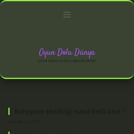
menüyü
Anasayfa
Gizlilik Politikası
Yasal Uyarı
aç
Hakkımızda
Oyun Dolu Dünya
Çocuk ruhunu besleyen eğlenceli fikirler!
Kalsiyum eksikliği nasıl belli olur ?
Tarih: Mayıs 13, 2026