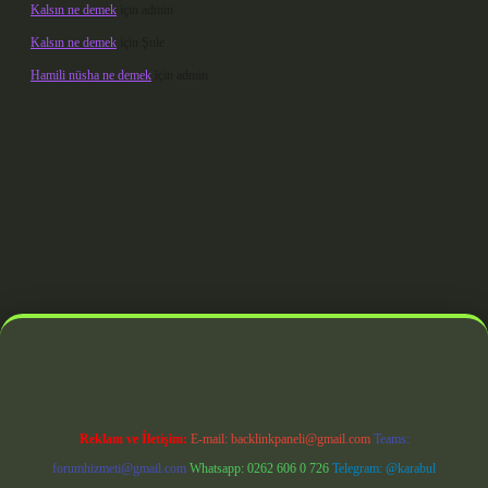
Kalsın ne demek
için
admin
Kalsın ne demek
için
Şule
Hamili nüsha ne demek
için
admin
doperabet giriş
Reklam ve İletişim:
E-mail:
backlinkpaneli@gmail.com
Teams:
forumhizmeti@gmail.com
Whatsapp: 0262 606 0 726
Telegram: @karabul