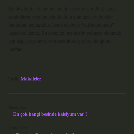
Siz de okurken hangi metinlerin size güç verdiğini, hangi
sembollerin ve anlatı tekniklerinin zihninizde derin izler
bıraktığını paylaşabilir, kendi edebiyat “kalsiyumunuzu”
keşfedebilirsiniz. Bu deneyim, metinlerin yalnızca okunmak
için değil, yaşanmak ve hissedilmek için var olduğunu
hatırlatır.
Tarih:
Makaleler
Önceki Yazı
En çok hangi besinde kalsiyum var ?
Sonraki Yazı