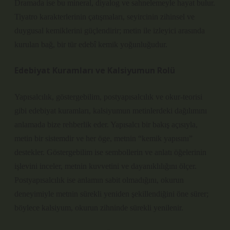
Dramada ise bu mineral, diyalog ve sahnelemeyle hayat bulur.
Tiyatro karakterlerinin çatışmaları, seyircinin zihinsel ve
duygusal kemiklerini güçlendirir; metin ile izleyici arasında
kurulan bağ, bir tür edebî kemik yoğunluğudur.
Edebiyat Kuramları ve Kalsiyumun Rolü
Yapısalcılık, göstergebilim, postyapısalcılık ve okur-teorisi
gibi edebiyat kuramları, kalsiyumun metinlerdeki dağılımını
anlamada bize rehberlik eder. Yapısalcı bir bakış açısıyla,
metin bir sistemdir ve her öge, metnin “kemik yapısını”
destekler. Göstergebilim ise sembollerin ve
anlatı öğelerinin
işlevini inceler, metnin kuvvetini ve dayanıklılığını ölçer.
Postyapısalcılık ise anlamın sabit olmadığını, okurun
deneyimiyle metnin sürekli yeniden şekillendiğini öne sürer;
böylece kalsiyum, okurun zihninde sürekli yenilenir.