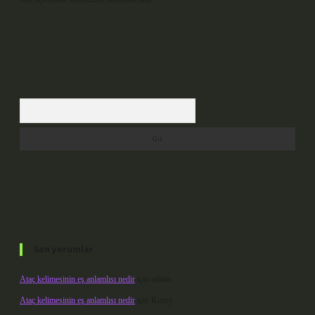
Arama
Son yorumlar
Ataç kelimesinin eş anlamlısı nedir
için
admin
Ataç kelimesinin eş anlamlısı nedir
için
Kuzey