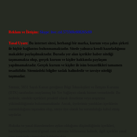
Reklam ve İletişim:
Skype: live:.cid.575569c608265c69
Yasal Uyarı:
Bu internet sitesi, herhangi bir marka, kurum veya şahıs şirketi
ile hiçbir bağlantısı bulunmamaktadır. Sitede yalnızca kendi hazırladığımız
makaleler paylaşılmaktadır. Burada yer alan içerikler haber niteliği
taşımamakta olup, gerçek kurum ve kişiler hakkında paylaşım
yapılmamaktadır. Gerçek kurum ve kişiler ile isim benzerlikleri tamamen
tesadüfidir. Sitemizdeki bilgiler taslak halindedir ve tavsiye niteliği
taşımazlar.
Sitemiz, 5651 Sayılı Kanun gereğince Bilgi Teknolojileri ve İletişim Kurumu
(BTK) tarafından onaylanmış bir Yer Sağlayıcı olarak hizmet vermektedir. Bu
nedenle, sitedeki içerikleri proaktif olarak denetleme veya araştırma
yükümlülüğümüz bulunmamaktadır. Ancak, üyelerimiz yazdıkları içeriklerin
sorumluluğunu taşımakta olup, siteye üye olarak bu sorumluluğu kabul etmiş
sayılırlar.
Hukuka ve yasal düzenlemelere aykırı olduğunu düşündüğünüz içerikleri,
backlinkpanelicomtr@gmail.com
adresine bildirmeniz halinde, ilgili içerikler yasal
süre içerisinde sitemizden kaldırılacaktır.