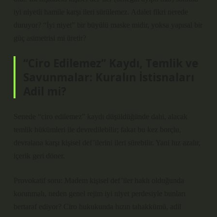
iyi niyetli hamile karşı ileri sürülemez. Adalet fikri nerede
duruyor? “İyi niyet” bir büyülü maske midir, yoksa yapısal bir
güç asimetrisi mi üretir?
“Ciro Edilemez” Kaydı, Temlik ve
Savunmalar: Kuralın İstisnaları
Adil mi?
Senede “ciro edilemez” kaydı düşüldüğünde dahi, alacak
temlik hükümleri ile devredilebilir; fakat bu kez borçlu,
devralana karşı kişisel def’ilerini ileri sürebilir. Yani hız azalır,
içerik geri döner.
Provokatif soru: Madem kişisel def’iler haklı olduğunda
korunmalı, neden genel rejim iyi niyet perdesiyle bunları
bertaraf ediyor? Ciro hukukunda hızın tahakkümü, adil