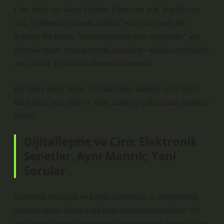
Ciro, şekle sıkı sıkıya bağlıdır: Kısmi ciro yok, koşullu ciro
yok, “ödemeden sorumlu değilim” rezervleri sınırlı etki
doğurur. Bu katılık, “oyunu kurallara göre oynayanlar” için
güvenlik sunar. Ama asimetrik pazarlıkta—küçük satıcı/büyük
alıcı—şekil, güçlünün kalkanına dönüşebilir.
Bir başka pürüz: Sahte ciro/taklit imza hâlinde zincir kırılır;
fakat bunu ispat yükü ve süreç maliyeti, çoğu zaman mağduru
yıldırır.
Dijitalleşme ve Ciro: Elektronik
Senetler, Aynı Mantık, Yeni
Sorular
Elektronik bono/çek ve kayıtlı platformlar, iz sürülebilirliği
artırıyor; beyaz ciroya özgü kağıt kaybı riski küçülüyor. Ne
var ki temel felsefe değişmiyor: devredilebilirlik lehine, kişisel