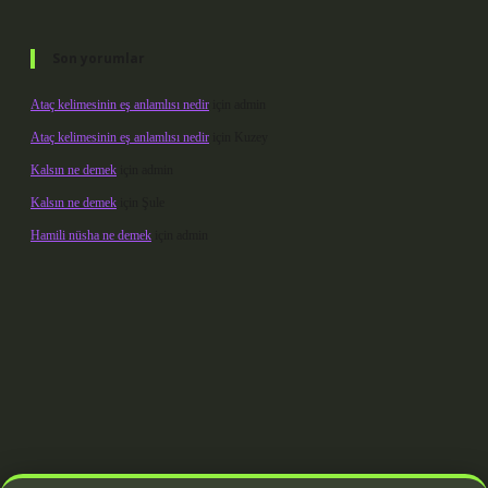
Son yorumlar
Ataç kelimesinin eş anlamlısı nedir
için
admin
Ataç kelimesinin eş anlamlısı nedir
için
Kuzey
Kalsın ne demek
için
admin
Kalsın ne demek
için
Şule
Hamili nüsha ne demek
için
admin
erabet giriş