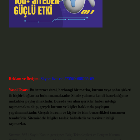
Reklam ve İletişim:
Skype: live:.cid.575569c608265c69
Yasal Uyarı:
Bu internet sitesi, herhangi bir marka, kurum veya şahıs şirketi
ile hiçbir bağlantısı bulunmamaktadır. Sitede yalnızca kendi hazırladığımız
makaleler paylaşılmaktadır. Burada yer alan içerikler haber niteliği
taşımamakta olup, gerçek kurum ve kişiler hakkında paylaşım
yapılmamaktadır. Gerçek kurum ve kişiler ile isim benzerlikleri tamamen
tesadüfidir. Sitemizdeki bilgiler taslak halindedir ve tavsiye niteliği
taşımazlar.
Sitemiz, 5651 Sayılı Kanun gereğince Bilgi Teknolojileri ve İletişim Kurumu