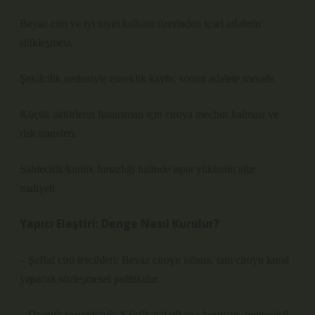
Beyaz ciro ve iyi niyet kalkanı üzerinden içsel adaletin
silikleşmesi.
Şekilcilik nedeniyle esneklik kaybı; somut adalete mesafe.
Küçük aktörlerin finansman için ciroya mecbur kalması ve
risk transferi.
Sahtecilik/kimlik hırsızlığı halinde ispat yükünün ağır
maliyeti.
Yapıcı Eleştiri: Denge Nasıl Kurulur?
– Şeffaf ciro tercihleri: Beyaz ciroyu istisna, tam ciroyu kural
yapacak sözleşmesel politikalar.
– Orantılı sorumluluk: Küçük tedarikçiyi koruyan, müteselsil