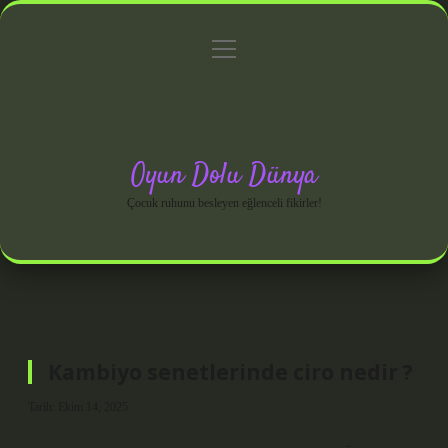
menüyü
Anasayfa
Gizlilik Politikası
Yasal Uyarı
aç
Hakkımızda
Oyun Dolu Dünya
Çocuk ruhunu besleyen eğlenceli fikirler!
Kambiyo senetlerinde ciro nedir ?
Tarih: Ekim 14, 2025