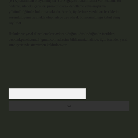
(BTK) tarafından onaylanmış bir Yer Sağlayıcı olarak hizmet vermektedir. Bu
nedenle, sitedeki içerikleri proaktif olarak denetleme veya araştırma
yükümlülüğümüz bulunmamaktadır. Ancak, üyelerimiz yazdıkları içeriklerin
sorumluluğunu taşımakta olup, siteye üye olarak bu sorumluluğu kabul etmiş
sayılırlar.
Hukuka ve yasal düzenlemelere aykırı olduğunu düşündüğünüz içerikleri,
backlinkpanelicomtr@gmail.com
adresine bildirmeniz halinde, ilgili içerikler yasal
süre içerisinde sitemizden kaldırılacaktır.
Arama