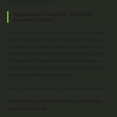
dengeyi bozuyor olabilir mi?
Uygulamanın Gerçekliği: KOBİ’lerin
Finansman İkilemi
Bir KOBİ düşünün: Vadeli satış yapıyor, bono alıyor, nakde
ihtiyacı var; bonoyu bankaya kırdırmak istiyor. Banka, beyaz
ciro istiyor; KOBİ imzalıyor. Malda ihtilaf çıkınca ilk alıcı
ödeme yapmıyor; fakat bono çoktan el değiştirmiş. KOBİ,
“iyi niyetli hamile” karşı önceki def’ilerini ileri süremiyor;
rücu mekanizması devreye giriyor ama masraflar, gecikme ve
itibar maliyeti KOBİ’nin omzuna biniyor.
Soru: Bu, finansmana erişim mi, yoksa riskin zayıfa devri mi?
Hukukî Formalizmin Yan Etkileri: Şekil Kutsal,
İnsan İkinci Planda