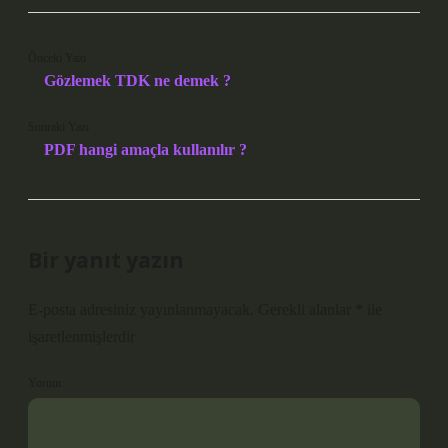
Önceki Yazı
Gözlemek TDK ne demek ?
Sonraki Yazı
PDF hangi amaçla kullanılır ?
Bir yanıt yazın
E-posta adresiniz yayınlanmayacak.
Gerekli alanlar
*
ile
işaretlenmişlerdir
Yorum