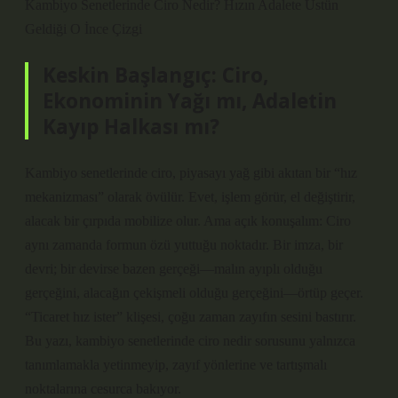
Kambiyo Senetlerinde Ciro Nedir? Hızın Adalete Üstün
Geldiği O İnce Çizgi
Keskin Başlangıç: Ciro,
Ekonominin Yağı mı, Adaletin
Kayıp Halkası mı?
Kambiyo senetlerinde ciro, piyasayı yağ gibi akıtan bir “hız
mekanizması” olarak övülür. Evet, işlem görür, el değiştirir,
alacak bir çırpıda mobilize olur. Ama açık konuşalım: Ciro
aynı zamanda formun özü yuttuğu noktadır. Bir imza, bir
devri; bir devirse bazen gerçeği—malın ayıplı olduğu
gerçeğini, alacağın çekişmeli olduğu gerçeğini—örtüp geçer.
“Ticaret hız ister” klişesi, çoğu zaman zayıfın sesini bastırır.
Bu yazı, kambiyo senetlerinde ciro nedir sorusunu yalnızca
tanımlamakla yetinmeyip, zayıf yönlerine ve tartışmalı
noktalarına cesurca bakıyor.