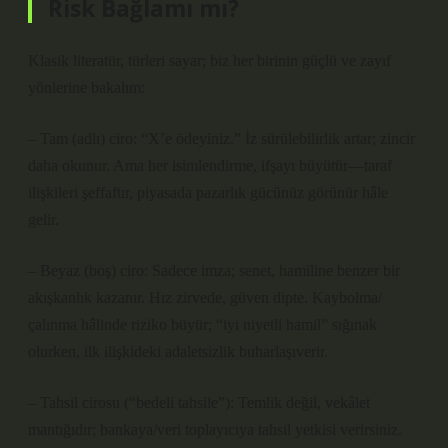
Risk Bağlamı mı?
Klasik literatür, türleri sayar; biz her birinin güçlü ve zayıf
yönlerine bakalım:
– Tam (adlı) ciro: “X’e ödeyiniz.” İz sürülebilirlik artar; zincir
daha okunur. Ama her isimlendirme, ifşayı büyütür—taraf
ilişkileri şeffaftır, piyasada pazarlık gücünüz görünür hâle
gelir.
– Beyaz (boş) ciro: Sadece imza; senet, hamiline benzer bir
akışkanlık kazanır. Hız zirvede, güven dipte. Kaybolma/
çalınma hâlinde riziko büyür; “iyi niyetli hamil” sığınak
olurken, ilk ilişkideki adaletsizlik buharlaşıverir.
– Tahsil cirosu (“bedeli tahsile”): Temlik değil, vekâlet
mantığıdır; bankaya/veri toplayıcıya tahsil yetkisi verirsiniz.