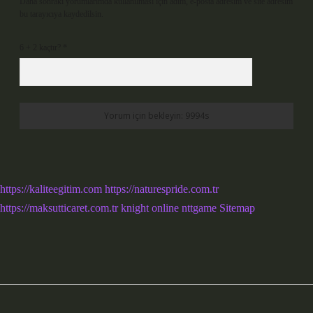
Daha sonraki yorumlarımda kullanılması için adım, e-posta adresim ve site adresim
bu tarayıcıya kaydedilsin.
6 + 2 kaçtır?
*
https://kaliteegitim.com
https://naturespride.com.tr
https://maksutticaret.com.tr
knight online
nttgame
Sitemap