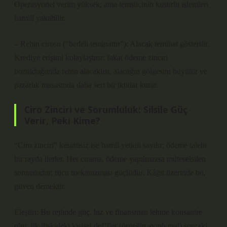
Operasyonel verim yüksek; ama temsilcinin kusurlu işlemleri
hamili yakabilir.
– Rehin cirosu (“bedeli teminattır”): Alacak teminat gösterilir.
Krediye erişimi kolaylaştırır; fakat ödeme zinciri
bozulduğunda rehin alacaklısı, alacağın gölgesini büyütür ve
pazarlık masasında daha sert bir iktidar kurar.
Ciro Zinciri ve Sorumluluk: Silsile Güç
Verir, Peki Kime?
“Ciro zinciri” kesintisiz ise hamil yetkili sayılır; ödeme talebi
bir rayda ilerler. Her ciranta, ödeme yapılmazsa müteselsilen
sorumludur; rücu mekanizması güçlüdür. Kâğıt üzerinde bu,
güven demektir.
Eleştiri: Bu rejimde güç, hız ve finansman lehine konsantre
olur. İlk ilişkideki kişisel def’iler (örneğin ayıplı mal) sonraki