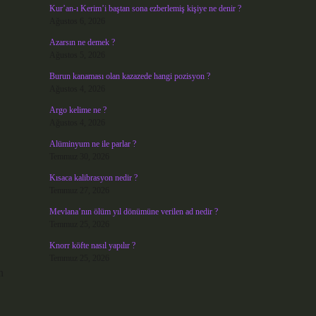
Kur’an-ı Kerim’i baştan sona ezberlemiş kişiye ne denir ?
Ağustos 6, 2026
Azarsın ne demek ?
Ağustos 5, 2026
Burun kanaması olan kazazede hangi pozisyon ?
Ağustos 4, 2026
Argo kelime ne ?
Ağustos 4, 2026
Alüminyum ne ile parlar ?
Temmuz 30, 2026
Kısaca kalibrasyon nedir ?
Temmuz 27, 2026
Mevlana’nın ölüm yıl dönümüne verilen ad nedir ?
Temmuz 25, 2026
Knorr köfte nasıl yapılır ?
Temmuz 25, 2026
n