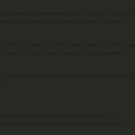
oluyla başvuru yapan yabancı uyruklu kişiler, Türkiye’de 3 yıl süreyle
unabilirler. Bu süreç, daha çok resmi prosedürlere ve belgelere
 süreli ikamet etmeleri ve ülkede ekonomik, sosyal ve kültürel katkıla
vardır. Bu, belirli bir süreyle oturum izni ve çeşitli yetkililere
ngi şartlarda ve hangi kurallar altında vatandaşlık alınabileceği verilerle
r.
miklere ve toplumsal eşitliklere daha fazla odaklanarak, Türk
ığı, sadece bireysel bir hak değil, aynı zamanda toplumsal kimlik ve