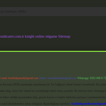
sutticaret.com.tr
knight online
nttgame
Sitemap
E-mail:
backlinkpaneli@gmail.com
Teams:
forumhizmeti@gmail.com
Whatsapp: 0262 606 0 7
işim Kurumu (BTK) tarafından onaylanmış bir Yer Sağlayıcı olarak hizmet vermektedir. Bu neden
ta olup, siteye üye olarak bu sorumluluğu kabul etmiş sayılırlar. Bu internet sitesi, herhangi b
ler haber niteliği taşımamakta olup, gerçek kurum ve kişiler hakkında paylaşım yapılmamaktadır.
e yasal düzenlemelere aykırı olduğunu düşündüğünüz içerikleri,
backlinkpanelicomtr@gmail