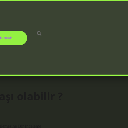
kkımızda
şı olabilir ?
inlemesine Bir İnceleme