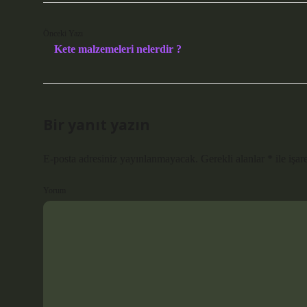
Önceki Yazı
Kete malzemeleri nelerdir ?
Bir yanıt yazın
E-posta adresiniz yayınlanmayacak.
Gerekli alanlar
*
ile işar
Yorum