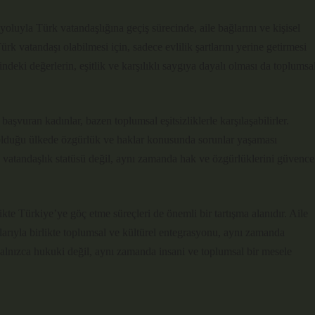
 yoluyla Türk vatandaşlığına geçiş sürecinde, aile bağlarını ve kişisel
ürk vatandaşı olabilmesi için, sadece evlilik şartlarını yerine getirmesi
çindeki değerlerin, eşitlik ve karşılıklı saygıya dayalı olması da toplumsa
aşvuran kadınlar, bazen toplumsal eşitsizliklerle karşılaşabilirler.
şı olduğu ülkede özgürlük ve haklar konusunda sorunlar yaşaması
vatandaşlık statüsü değil, aynı zamanda hak ve özgürlüklerini güvence
ikte Türkiye’ye göç etme süreçleri de önemli bir tartışma alanıdır. Aile
larıyla birlikte toplumsal ve kültürel entegrasyonu, aynı zamanda
 yalnızca hukuki değil, aynı zamanda insani ve toplumsal bir mesele