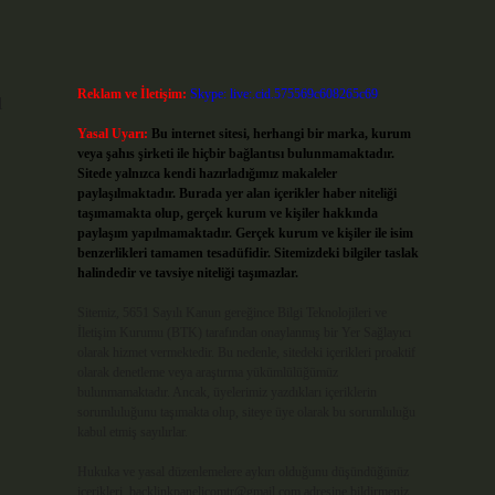
Reklam ve İletişim:
Skype: live:.cid.575569c608265c69
l
Yasal Uyarı:
Bu internet sitesi, herhangi bir marka, kurum
veya şahıs şirketi ile hiçbir bağlantısı bulunmamaktadır.
Sitede yalnızca kendi hazırladığımız makaleler
paylaşılmaktadır. Burada yer alan içerikler haber niteliği
taşımamakta olup, gerçek kurum ve kişiler hakkında
paylaşım yapılmamaktadır. Gerçek kurum ve kişiler ile isim
benzerlikleri tamamen tesadüfidir. Sitemizdeki bilgiler taslak
halindedir ve tavsiye niteliği taşımazlar.
Sitemiz, 5651 Sayılı Kanun gereğince Bilgi Teknolojileri ve
İletişim Kurumu (BTK) tarafından onaylanmış bir Yer Sağlayıcı
olarak hizmet vermektedir. Bu nedenle, sitedeki içerikleri proaktif
olarak denetleme veya araştırma yükümlülüğümüz
bulunmamaktadır. Ancak, üyelerimiz yazdıkları içeriklerin
sorumluluğunu taşımakta olup, siteye üye olarak bu sorumluluğu
kabul etmiş sayılırlar.
Hukuka ve yasal düzenlemelere aykırı olduğunu düşündüğünüz
içerikleri,
backlinkpanelicomtr@gmail.com
adresine bildirmeniz