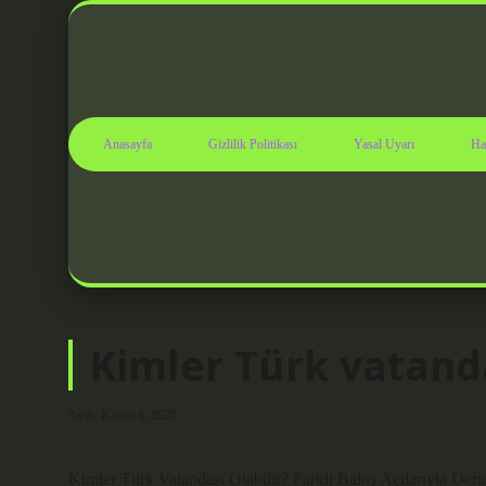
Anasayfa
Gizlilik Politikası
Yasal Uyarı
Ha
Kimler Türk vatanda
Tarih: Kasım 6, 2025
Kimler Türk Vatandaşı Olabilir? Farklı Bakış Açılarıyla Der