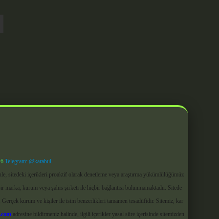
26
Telegram: @karabul
le, sitedeki içerikleri proaktif olarak denetleme veya araştırma yükümlülüğümüz
ir marka, kurum veya şahıs şirketi ile hiçbir bağlantısı bulunmamaktadır. Sitede
 Gerçek kurum ve kişiler ile isim benzerlikleri tamamen tesadüfidir. Sitemiz, kar
.com
adresine bildirmeniz halinde, ilgili içerikler yasal süre içerisinde sitemizden