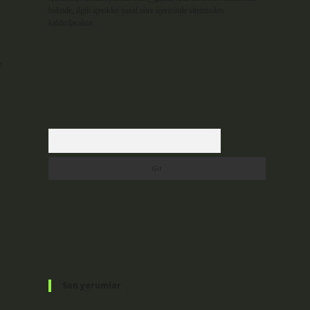
halinde, ilgili içerikler yasal süre içerisinde sitemizden
kaldırılacaktır.
e
Arama
Son yorumlar