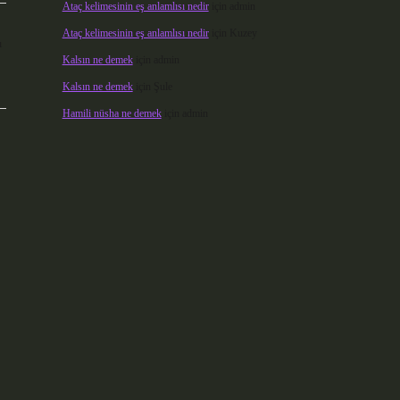
Ataç kelimesinin eş anlamlısı nedir
için
admin
Ataç kelimesinin eş anlamlısı nedir
için
Kuzey
ı
Kalsın ne demek
için
admin
Kalsın ne demek
için
Şule
Hamili nüsha ne demek
için
admin