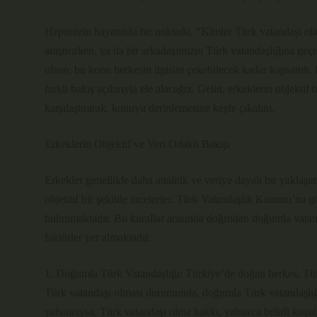
Hepimizin hayatında bir noktada, “Kimler Türk vatandaşı olab
araştırırken, ya da bir arkadaşımızın Türk vatandaşlığına ge
olsun, bu konu herkesin ilgisini çekebilecek kadar kapsamlı.
farklı bakış açılarıyla ele alacağız. Gelin, erkeklerin objektif
karşılaştırarak, konuyu derinlemesine keşfe çıkalım.
Erkeklerin Objektif ve Veri Odaklı Bakışı
Erkekler genellikle daha analitik ve veriye dayalı bir yaklaş
objektif bir şekilde incelerler. Türk Vatandaşlık Kanunu’na gör
bulunmaktadır. Bu kurallar arasında doğrudan doğumla vatanda
faktörler yer almaktadır.
1. Doğumla Türk Vatandaşlığı: Türkiye’de doğan herkes, Türk
Türk vatandaşı olması durumunda, doğumla Türk vatandaşlığı
yabancıysa, Türk vatandaşı olma hakkı, yalnızca belirli koşull