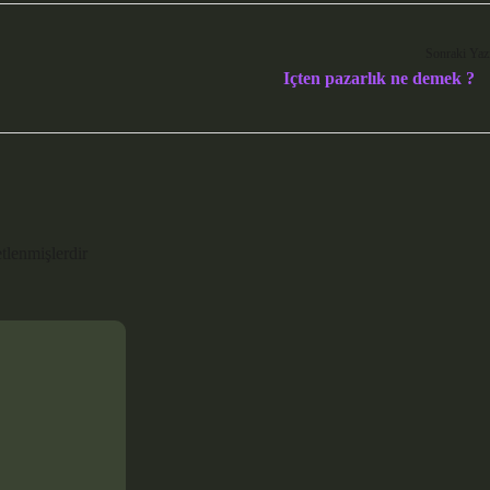
Sonraki Yaz
Içten pazarlık ne demek ?
etlenmişlerdir