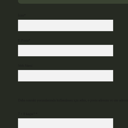
İsim*
E-Posta*
Web Sitesi
Daha sonraki yorumlarımda kullanılması için adım, e-posta adresim ve site adresi
7 + 8 kaçtır?
*