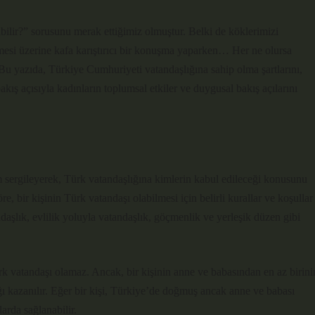
ilir?” sorusunu merak ettiğimiz olmuştur. Belki de köklerimizi
çmesi üzerine kafa karıştırıcı bir konuşma yaparken… Her ne olursa
 Bu yazıda, Türkiye Cumhuriyeti vatandaşlığına sahip olma şartlarını,
 bakış açısıyla kadınların toplumsal etkiler ve duygusal bakış açılarını
ım sergileyerek, Türk vatandaşlığına kimlerin kabul edileceği konusunu
e, bir kişinin Türk vatandaşı olabilmesi için belirli kurallar ve koşullar
şlık, evlilik yoluyla vatandaşlık, göçmenlik ve yerleşik düzen gibi
 vatandaşı olamaz. Ancak, bir kişinin anne ve babasından en az birini
 kazanılır. Eğer bir kişi, Türkiye’de doğmuş ancak anne ve babası
arda sağlanabilir.