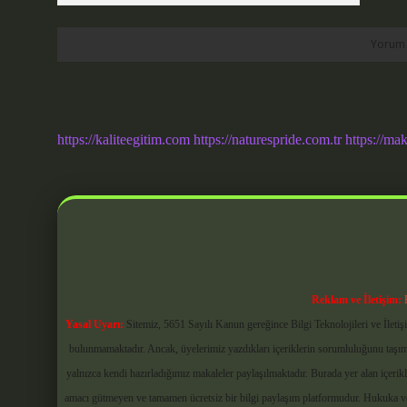
https://kaliteegitim.com
https://naturespride.com.tr
https://mak
Reklam ve İletişim:
Yasal Uyarı:
Sitemiz, 5651 Sayılı Kanun gereğince Bilgi Teknolojileri ve İlet
bulunmamaktadır. Ancak, üyelerimiz yazdıkları içeriklerin sorumluluğunu taşımak
yalnızca kendi hazırladığımız makaleler paylaşılmaktadır. Burada yer alan içerik
amacı gütmeyen ve tamamen ücretsiz bir bilgi paylaşım platformudur. Hukuka v