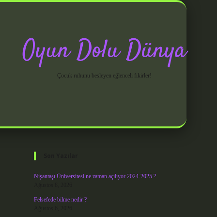
Oyun Dolu Dünya
Çocuk ruhunu besleyen eğlenceli fikirler!
Sidebar
grandoperabet giriş
Son Yazılar
Nişantaşı Üniversitesi ne zaman açılıyor 2024-2025 ?
Ağustos 8, 2026
Felsefede bilme nedir ?
Ağustos 6, 2026