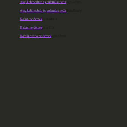
Ataç kelimesinin eş anlamlısı nedir
için
admin
Ataç kelimesinin eş anlamlısı nedir
için
Kuzey
Kalsın ne demek
için
admin
Kalsın ne demek
için
Şule
Hamili nüsha ne demek
için
admin