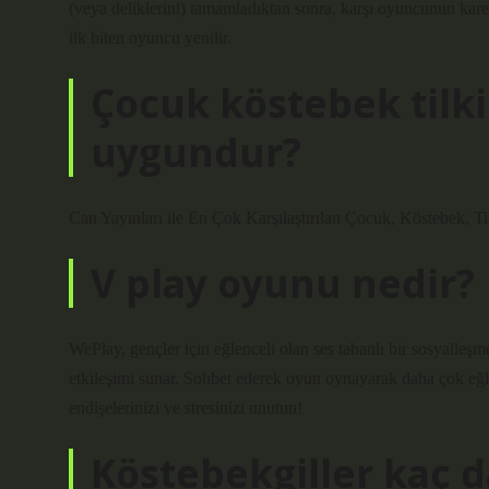
(veya deliklerini) tamamladıktan sonra, karşı oyuncunun karele
ilk biten oyuncu yenilir.
Çocuk köstebek tilki 
uygundur?
Can Yayınları ile En Çok Karşılaştırılan Çocuk, Köstebek, Til
V play oyunu nedir?
WePlay, gençler için eğlenceli olan ses tabanlı bir sosyalleş
etkileşimi sunar. Sohbet ederek oyun oynayarak daha çok eğ
endişelerinizi ve stresinizi unutun!
Köstebekgiller kaç 