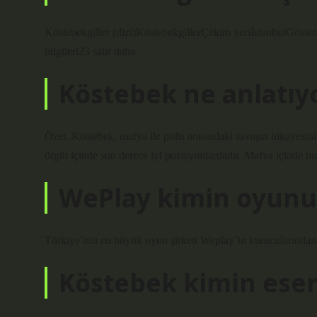
Köstebekgiller (dizi)KöstebekgillerÇekim yeriİstanbulGöst
bilgileri23 satır daha
Köstebek ne anlatıy
Özet. Köstebek, mafya ile polis arasındaki savaşın hikayesini 
örgüt içinde son derece iyi pozisyonlardadır. Mafya içinde bu 
WePlay kimin oyunu
Türkiye’nin en büyük oyun şirketi Weplay’in kurucularından
Köstebek kimin eser