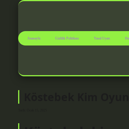
Anasayfa
Gizlilik Politikası
Yasal Uyarı
Ha
Köstebek Kim Oyun
Tarih: Ocak 15, 2025