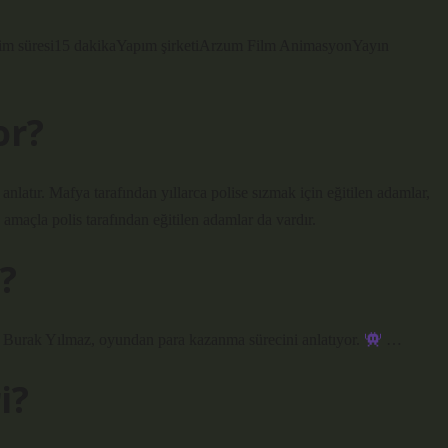
erim süresi15 dakikaYapım şirketiArzum Film AnimasyonYayın
or?
anlatır. Mafya tarafından yıllarca polise sızmak için eğitilen adamlar,
amaçla polis tarafından eğitilen adamlar da vardır.
?
 Burak Yılmaz, oyundan para kazanma sürecini anlatıyor.
…
i?