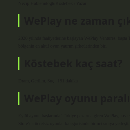
Necip HablemitoğluKöstebek / Yazar
WePlay ne zaman çık
2020 yılında faaliyetlerine başlayan WePlay Ventures, başta
bölgenin en aktif oyun yatırım şirketlerinden biri.
Köstebek kaç saat?
Dram, Gerilim, Suç | 151 dakika
WePlay oyunu paralı
Eylül ayının başlarında Türkiye pazarına giren WePlay, kısa 
Store’da ücretsiz oyunlar kategorisinde birinci sıraya yerleşti.