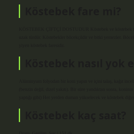
Köstebek fare mi?
KÖSTEBEK ÇİFTÇİ DOSTUDUR Köstebek ve köstebek faresi far
uzak türdür. Köstebekler böcekçildir ve bitki yemezler. Böcekç
yiyen köstebek faresidir.
Köstebek nasıl yok e
Alüminyum folyodan bir koni yapın ve içini talaş, kağıt inceli
(benzin değil, dizel yakıtı). Bir süre yandıktan sonra, koninin
yaptığı gibi) Her yerden duman yükselecek ve köstebek diğer 
Köstebek kaç saat?
Dram, Gerilim, Suç | 151 dk