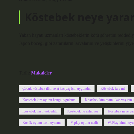
Köstebek neye yarar
Yaban hayatı uzmanları köstebeklerin kötü şöhretini reddediyo
Japon böceği gibi zararlıların larvalarını ve yetişkinlerini yiy
Tarih:
Makaleler
Çocuk köstebek tilki ve at kaç yaş için uygundur
Köstebek fare mi
Köstebek kim oyunu hangi uygulama
Köstebek kim oyunu kaç yaş için
Köstebek nasıl yok edilir
Köstebek ne anlatıyor
Köstebek neye yar
Kosük oyunu nasıl oynanır
V play oyunu nedir
WePlay kimin oyu