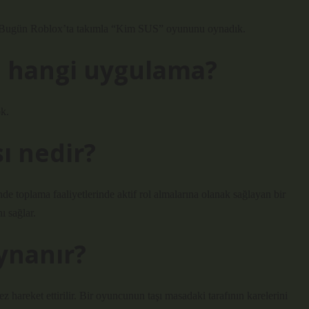
ugün Roblox’ta takımla “Kim SUS” oyununu oynadık.
 hangi uygulama?
k.
ı nedir?
nde toplama faaliyetlerinde aktif rol almalarına olanak sağlayan bir
nı sağlar.
ynanır?
z hareket ettirilir. Bir oyuncunun taşı masadaki tarafının karelerini