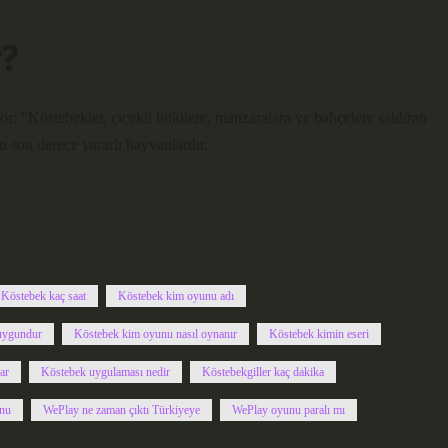
?
r: “Köstebekler, çiçekli bitkilere, manzaralara ve bahçelere saldıran
en son derece yararlı hayvanlardır.
Köstebek kaç saat
Köstebek kim oyunu adı
 uygundur
Köstebek kim oyunu nasıl oynanır
Köstebek kimin eseri
ar
Köstebek uygulaması nedir
Köstebekgiller kaç dakika
nu
WePlay ne zaman çıktı Türkiyeye
WePlay oyunu paralı mı