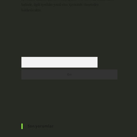
halinde, ilgili içerikler yasal süre içerisinde sitemizden
kaldırılacaktır.
Arama
Son yorumlar