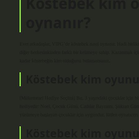
Köstebek kim o
oynanır?
Evet arkadaşlar, VIPG’de köstebek nasıl oynanır. Hadi birli
diğer herkesinkinden farklı bir kelimeye sahip. Kazanmak iç
kadar köstebeğin kim olduğunu bulamazsanız.
Köstebek kim oyunu 
[Mükemmel Hediye Seçimi] Bu, 3 yaşındaki çocuklar için bir 
hediyedir: Noel, Çocuk Günü, Cadılar Bayramı, Şükran Günü
yürümeye başlayan çocuklar için uygundur, lütfen oynatıcıyı 
Köstebek kim oyunu