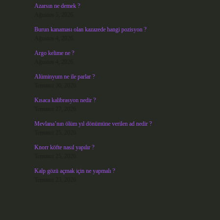
Azarsın ne demek ?
Ağustos 5, 2026
Burun kanaması olan kazazede hangi pozisyon ?
Ağustos 4, 2026
Argo kelime ne ?
Ağustos 4, 2026
Alüminyum ne ile parlar ?
Temmuz 30, 2026
Kısaca kalibrasyon nedir ?
Temmuz 27, 2026
Mevlana’nın ölüm yıl dönümüne verilen ad nedir ?
Temmuz 25, 2026
Knorr köfte nasıl yapılır ?
Temmuz 25, 2026
Kalp gözü açmak için ne yapmalı ?
Temmuz 23, 2026