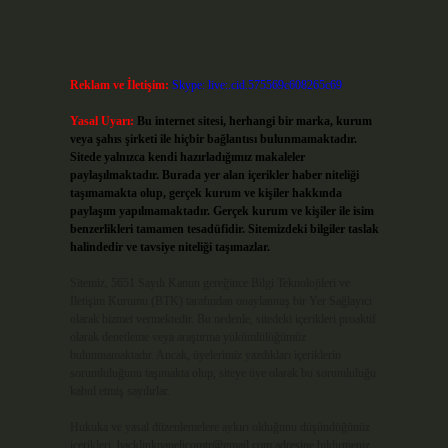
Reklam ve İletişim:
Skype: live:.cid.575569c608265c69
Yasal Uyarı:
Bu internet sitesi, herhangi bir marka, kurum
veya şahıs şirketi ile hiçbir bağlantısı bulunmamaktadır.
Sitede yalnızca kendi hazırladığımız makaleler
paylaşılmaktadır. Burada yer alan içerikler haber niteliği
taşımamakta olup, gerçek kurum ve kişiler hakkında
paylaşım yapılmamaktadır. Gerçek kurum ve kişiler ile isim
benzerlikleri tamamen tesadüfidir. Sitemizdeki bilgiler taslak
halindedir ve tavsiye niteliği taşımazlar.
Sitemiz, 5651 Sayılı Kanun gereğince Bilgi Teknolojileri ve
İletişim Kurumu (BTK) tarafından onaylanmış bir Yer Sağlayıcı
olarak hizmet vermektedir. Bu nedenle, sitedeki içerikleri proaktif
olarak denetleme veya araştırma yükümlülüğümüz
bulunmamaktadır. Ancak, üyelerimiz yazdıkları içeriklerin
sorumluluğunu taşımakta olup, siteye üye olarak bu sorumluluğu
kabul etmiş sayılırlar.
Hukuka ve yasal düzenlemelere aykırı olduğunu düşündüğünüz
içerikleri,
backlinkpanelicomtr@gmail.com
adresine bildirmeniz