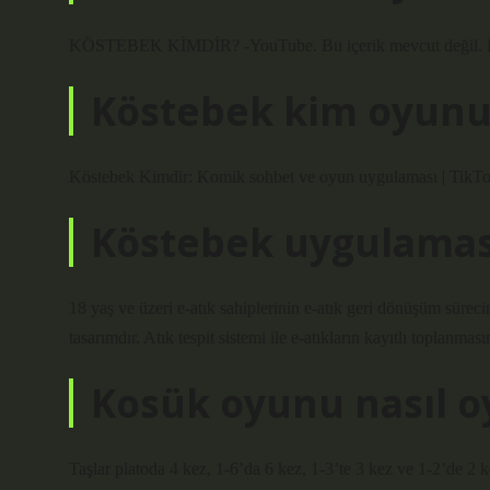
KÖSTEBEK KİMDİR? -YouTube. Bu içerik mevcut değil. B
Köstebek kim oyunu
Köstebek Kimdir: Komik sohbet ve oyun uygulaması | TikTo
Köstebek uygulamas
18 yaş ve üzeri e-atık sahiplerinin e-atık geri dönüşüm süreci
tasarımdır. Atık tespit sistemi ile e-atıkların kayıtlı toplanması
Kosük oyunu nasıl o
Taşlar platoda 4 kez, 1-6’da 6 kez, 1-3’te 3 kez ve 1-2’de 2 ke