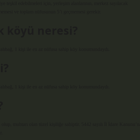
ye teşkil edebilmeleri için, yerleşim alanlarının, merkez sayılacak
çmemesi ve toplam nüfusunun 5’i geçmemesi gerekir.
k köyü neresi?
ayalıbağ, 1 kişi ile en az nüfusa sahip köy konumundaydı.
i?
ayalıbağ, 1 kişi ile en az nüfusa sahip köy konumundaydı.
?
lup, muhtarı olan tüzel kişiliğe sahiptir. 5442 sayılı İl İdare Kanunu’n
r.