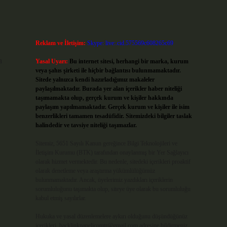
Reklam ve İletişim:
Skype: live:.cid.575569c608265c69
a
Yasal Uyarı:
Bu internet sitesi, herhangi bir marka, kurum
veya şahıs şirketi ile hiçbir bağlantısı bulunmamaktadır.
Sitede yalnızca kendi hazırladığımız makaleler
paylaşılmaktadır. Burada yer alan içerikler haber niteliği
taşımamakta olup, gerçek kurum ve kişiler hakkında
paylaşım yapılmamaktadır. Gerçek kurum ve kişiler ile isim
benzerlikleri tamamen tesadüfidir. Sitemizdeki bilgiler taslak
halindedir ve tavsiye niteliği taşımazlar.
Sitemiz, 5651 Sayılı Kanun gereğince Bilgi Teknolojileri ve
İletişim Kurumu (BTK) tarafından onaylanmış bir Yer Sağlayıcı
olarak hizmet vermektedir. Bu nedenle, sitedeki içerikleri proaktif
olarak denetleme veya araştırma yükümlülüğümüz
bulunmamaktadır. Ancak, üyelerimiz yazdıkları içeriklerin
sorumluluğunu taşımakta olup, siteye üye olarak bu sorumluluğu
kabul etmiş sayılırlar.
Hukuka ve yasal düzenlemelere aykırı olduğunu düşündüğünüz
içerikleri,
backlinkpanelicomtr@gmail.com
adresine bildirmeniz