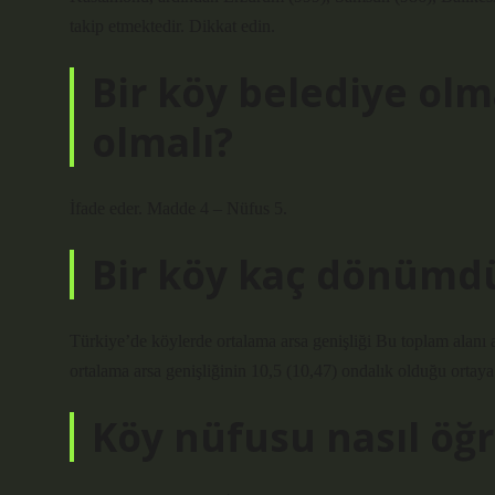
takip etmektedir. Dikkat edin.
Bir köy belediye olm
olmalı?
İfade eder. Madde 4 – Nüfus 5.
Bir köy kaç dönümd
Türkiye’de köylerde ortalama arsa genişliği Bu toplam alanı 
ortalama arsa genişliğinin 10,5 (10,47) ondalık olduğu ortaya
Köy nüfusu nasıl öğr