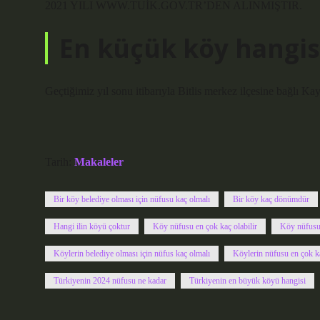
2021 YILI WWW.TUİK.GOV.TR’DEN ALINMIŞTIR.
En küçük köy hangis
Geçtiğimiz yıl sonu itibarıyla Bitlis merkez ilçesine bağlı K
Tarih:
Makaleler
Bir köy belediye olması için nüfusu kaç olmalı
Bir köy kaç dönümdür
Hangi ilin köyü çoktur
Köy nüfusu en çok kaç olabilir
Köy nüfusu 
Köylerin belediye olması için nüfus kaç olmalı
Köylerin nüfusu en çok ka
Türkiyenin 2024 nüfusu ne kadar
Türkiyenin en büyük köyü hangisi