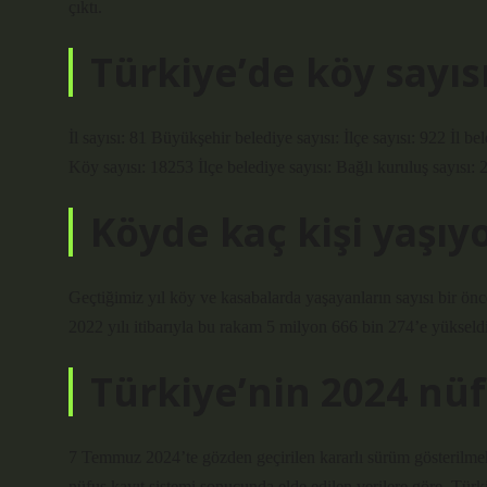
çıktı.
Türkiye’de köy sayıs
İl sayısı: 81 Büyükşehir belediye sayısı: İlçe sayısı: 922 İl be
Köy sayısı: 18253 İlçe belediye sayısı: Bağlı kuruluş sayısı: 
Köyde kaç kişi yaşıy
Geçtiğimiz yıl köy ve kasabalarda yaşayanların sayısı bir önc
2022 yılı itibarıyla bu rakam 5 milyon 666 bin 274’e yükseldi
Türkiye’nin 2024 nü
7 Temmuz 2024’te gözden geçirilen kararlı sürüm gösterilmekt
nüfus kayıt sistemi sonucunda elde edilen verilere göre, Türk