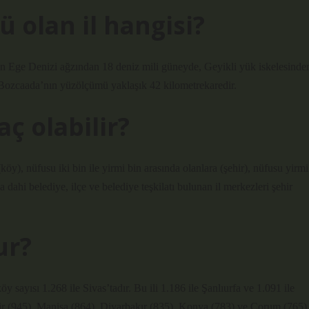
ü olan il hangisi?
ın Ege Denizi ağzından 18 deniz mili güneyde, Geyikli yük iskelesinde
r. Bozcaada’nın yüzölçümü yaklaşık 42 kilometrekaredir.
ç olabilir?
öy), nüfusu iki bin ile yirmi bin arasında olanlara (şehir), nüfusu yirmi
 dahi belediye, ilçe ve belediye teşkilatı bulunan il merkezleri şehir
ur?
y sayısı 1.268 ile Sivas’tadır. Bu ili 1.186 ile Şanlıurfa ve 1.091 ile
r (945), Manisa (864), Diyarbakır (835), Konya (783) ve Çorum (765)