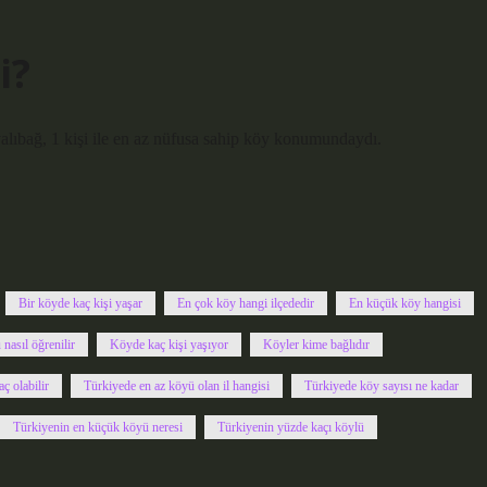
i?
ayalıbağ, 1 kişi ile en az nüfusa sahip köy konumundaydı.
Bir köyde kaç kişi yaşar
En çok köy hangi ilçededir
En küçük köy hangisi
nasıl öğrenilir
Köyde kaç kişi yaşıyor
Köyler kime bağlıdır
ç olabilir
Türkiyede en az köyü olan il hangisi
Türkiyede köy sayısı ne kadar
Türkiyenin en küçük köyü neresi
Türkiyenin yüzde kaçı köylü