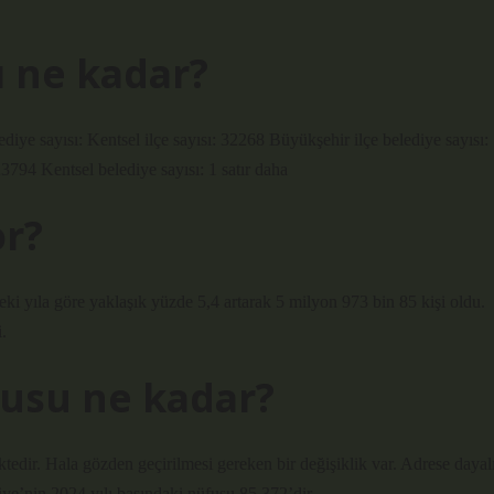
ı ne kadar?
lediye sayısı: Kentsel ilçe sayısı: 32268 Büyükşehir ilçe belediye sayısı:
23794 Kentsel belediye sayısı: 1 satır daha
or?
eki yıla göre yaklaşık yüzde 5,4 artarak 5 milyon 973 bin 85 kişi oldu.
.
fusu ne kadar?
edir. Hala gözden geçirilmesi gereken bir değişiklik var. Adrese dayal
iye’nin 2024 yılı başındaki nüfusu 85.372’dir.