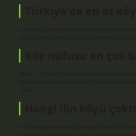
Türkiye’de en az köy
Çanakkale’nin iki ada ilçesinden biri olan Bozcaada, Boğaz’
ise 5 deniz mili uzaklıkta yer alan, köyü olmayan tek ilçedi
Köy nüfusu en çok ka
Madde 1 – Nüfusu iki bin kişiden az olan yerleşim yerlerine (k
binden fazla olanlara (kasaba) denir. Nüfusu iki binden az olsa
sayılır.
Hangi ilin köyü çokt
NVI kayıtlarından derlenen bilgilere göre, ülkedeki en fazla kö
Kastamonu, ardından Erzurum (999), Samsun (986), Balıkesi