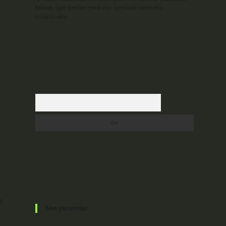
halinde, ilgili içerikler yasal süre içerisinde sitemizden
kaldırılacaktır.
Arama
a
Son yorumlar