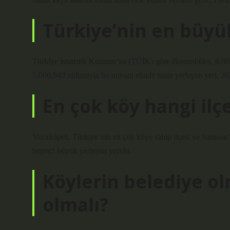
Türkiye’nin en büyü
Türkiye İstatistik Kurumu’na (TÜİK) göre Bostanbükü, 6.00
5.000.949 nüfusuyla bu unvanı elinde tutan yerleşim yeri, 202
En çok köy hangi ilç
Vezirköprü, Türkiye’nin en çok köye sahip ilçesi ve Samsun
beşinci büyük yerleşim yeridir.
Köylerin belediye ol
olmalı?