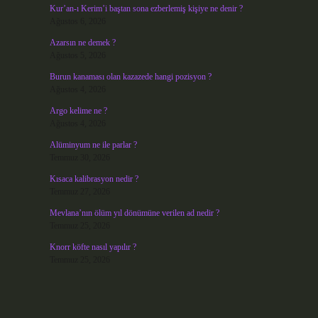
Kur’an-ı Kerim’i baştan sona ezberlemiş kişiye ne denir ?
Ağustos 6, 2026
Azarsın ne demek ?
Ağustos 5, 2026
Burun kanaması olan kazazede hangi pozisyon ?
Ağustos 4, 2026
Argo kelime ne ?
Ağustos 4, 2026
Alüminyum ne ile parlar ?
Temmuz 30, 2026
Kısaca kalibrasyon nedir ?
Temmuz 27, 2026
Mevlana’nın ölüm yıl dönümüne verilen ad nedir ?
Temmuz 25, 2026
Knorr köfte nasıl yapılır ?
Temmuz 25, 2026