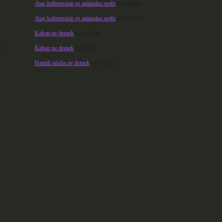
Ataç kelimesinin eş anlamlısı nedir
için
admin
Ataç kelimesinin eş anlamlısı nedir
için
Kuzey
Kalsın ne demek
için
admin
n
Kalsın ne demek
için
Şule
Hamili nüsha ne demek
için
admin