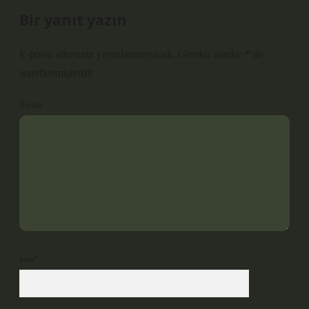
Bir yanıt yazın
E-posta adresiniz yayınlanmayacak.
Gerekli alanlar
*
ile
işaretlenmişlerdir
Yorum
İsim*