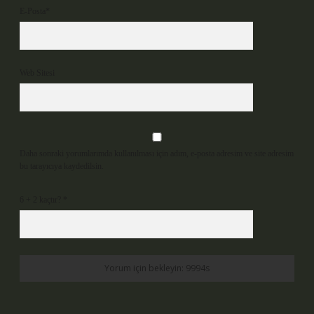
E-Posta*
Web Sitesi
Daha sonraki yorumlarımda kullanılması için adım, e-posta adresim ve site adresim
bu tarayıcıya kaydedilsin.
6 + 2 kaçtır?
*