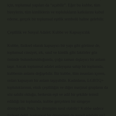
için, toplumsal yapıları da “açabilir”. Eğer bu kubbe, tüm
bireylerin, tüm kimliklerin ve toplulukların katkılarını kabul
ederse, gerçek bir toplumsal eşitlik sembolü haline gelebilir.
Çeşitlilik ve Sosyal Adalet: Kubbe ve Kapsayıcılık
Kubbe, fiziksel olarak kapsayıcı bir yapı gibi görünse de,
toplumsal cinsiyet, ırk, sınıf ve kimlik gibi faktörler göz
önünde bulundurulduğunda, çoğu zaman dışlayıcı bir anlam
taşır. Ancak toplumsal adalet anlayışına sahip bir toplumda,
kubbenin anlamı değişebilir. Bir kubbe, tüm insanları içeren,
onları kapsayan bir anlam taşıyabilir. Kadınların, LGBTQ+
topluluklarının, etnik çeşitliliğin ve diğer marjinal grupların da
söz sahibi olduğu, herkesin eşit ve adil bir şekilde temsil
edildiği bir toplumda, kubbe gerçekten bir simgeye
dönüşebilir. Peki, bu dönüşüm nasıl olabilir? Kubbe sadece
fiziksel değil, toplumsal bir dönüşümü de temsil edebilir mi?