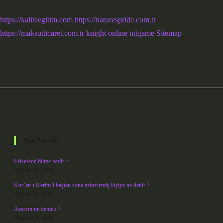
https://kaliteegitim.com
https://naturespride.com.tr
https://maksutticaret.com.tr
knight online
nttgame
Sitemap
Sidebar
Son Yazılar
Felsefede bilme nedir ?
Ağustos 6, 2026
Kur’an-ı Kerim’i baştan sona ezberlemiş kişiye ne denir ?
Ağustos 6, 2026
Azarsın ne demek ?
Ağustos 5, 2026