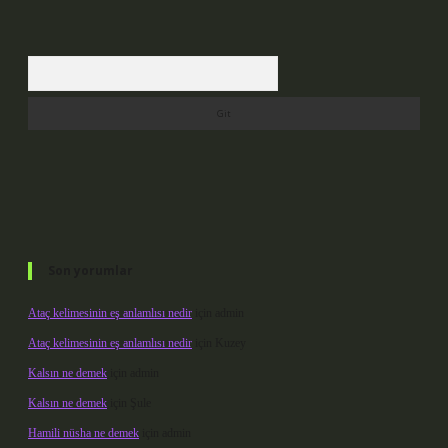
Arama
Son yorumlar
Ataç kelimesinin eş anlamlısı nedir
için
admin
Ataç kelimesinin eş anlamlısı nedir
için
Kuzey
Kalsın ne demek
için
admin
Kalsın ne demek
için
Şule
Hamili nüsha ne demek
için
admin