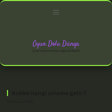
menüyü
Anasayfa
Gizlilik Politikası
Yasal Uyarı
aç
Hakkımızda
Oyun Dolu Dünya
Çocuk ruhunu besleyen eğlenceli fikirler!
Kubbe hangi anlama gelir ?
Tarih: Kasım 15, 2025