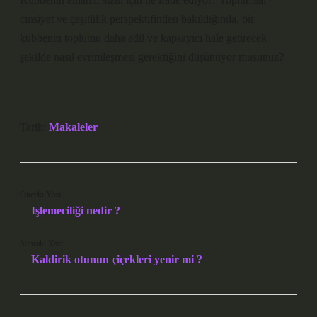
cinsiyet ve çeşitlilik perspektifinden bakıldığında, bir
kubbenin toplumu daha adil ve kapsayıcı hale getirecek
şekilde nasıl evrimleşmesi gerektiğini düşünüyor musunuz?
Tarih:
Makaleler
Önceki Yazı
Işlemeciliği nedir ?
Sonraki Yazı
Kaldirik otunun çiçekleri yenir mi ?