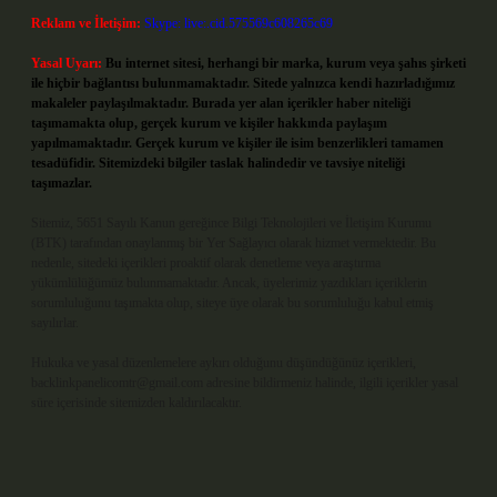
Reklam ve İletişim:
Skype: live:.cid.575569c608265c69
Yasal Uyarı:
Bu internet sitesi, herhangi bir marka, kurum veya şahıs şirketi
ile hiçbir bağlantısı bulunmamaktadır. Sitede yalnızca kendi hazırladığımız
makaleler paylaşılmaktadır. Burada yer alan içerikler haber niteliği
taşımamakta olup, gerçek kurum ve kişiler hakkında paylaşım
yapılmamaktadır. Gerçek kurum ve kişiler ile isim benzerlikleri tamamen
tesadüfidir. Sitemizdeki bilgiler taslak halindedir ve tavsiye niteliği
taşımazlar.
Sitemiz, 5651 Sayılı Kanun gereğince Bilgi Teknolojileri ve İletişim Kurumu
(BTK) tarafından onaylanmış bir Yer Sağlayıcı olarak hizmet vermektedir. Bu
nedenle, sitedeki içerikleri proaktif olarak denetleme veya araştırma
yükümlülüğümüz bulunmamaktadır. Ancak, üyelerimiz yazdıkları içeriklerin
sorumluluğunu taşımakta olup, siteye üye olarak bu sorumluluğu kabul etmiş
sayılırlar.
Hukuka ve yasal düzenlemelere aykırı olduğunu düşündüğünüz içerikleri,
backlinkpanelicomtr@gmail.com
adresine bildirmeniz halinde, ilgili içerikler yasal
süre içerisinde sitemizden kaldırılacaktır.