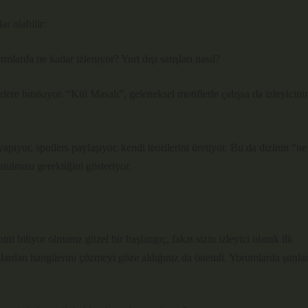
r olabilir:
mlarda ne kadar izleniyor? Yurt dışı satışları nasıl?
rlere bırakıyor. “Kül Masalı”, geleneksel motiflerle çalışsa da izleyicini
pıyor, spoilers paylaşıyor, kendi teorilerini üretiyor. Bu da dizinin “ne
nılması gerektiğini gösteriyor.
ini biliyor olmanız güzel bir başlangıç, fakat sizin izleyici olarak ilk
lardan hangilerini çözmeyi göze aldığınız da önemli. Yorumlarda şunlar