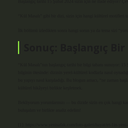
Başlangıç tarihi 15 Şubat 2024 sizin için ne ifade ediyor? Ç
“Kül Masalı” gibi bir dizi, sizin için hangi kültürel motifleri
İlk bölümü izledikten sonra hangi sorun ya da tema sizi “yor
Sonuç: Başlangıç Bir 
“Kül Masalı”nın başlangıç tarihi bir bilgi tabanı sunuyor: 
bilginin ötesinde: dizinin yerel-kültürel kodlarla nasıl oynadığ
bu yapıyı nasıl karşıladığı. Bu blogun amacı, “ne zaman başl
kültürel hikâyeyi birlikte keşfetmek.
Bekliyorum yorumlarınızı — bu dizide sizin en çok hangi kara
buluşalım ve birlikte analiz edelim!
[1]: https://www.yenisafak.com/foto-galeri/hayat/trt-1in-yeni