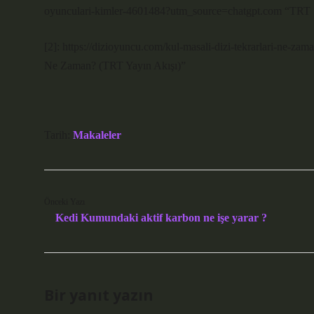
oyunculari-kimler-4601484?utm_source=chatgpt.com “TRT 1’
[2]: https://dizioyuncu.com/kul-masali-dizi-tekrarlari-ne-za
Ne Zaman? (TRT Yayın Akışı)”
Tarih:
Makaleler
Önceki Yazı
Kedi Kumundaki aktif karbon ne işe yarar ?
Bir yanıt yazın