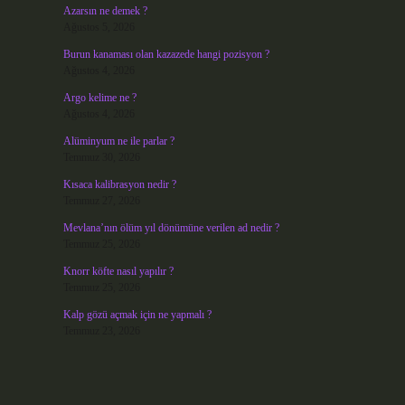
Azarsın ne demek ?
Ağustos 5, 2026
Burun kanaması olan kazazede hangi pozisyon ?
Ağustos 4, 2026
Argo kelime ne ?
Ağustos 4, 2026
Alüminyum ne ile parlar ?
Temmuz 30, 2026
Kısaca kalibrasyon nedir ?
Temmuz 27, 2026
Mevlana’nın ölüm yıl dönümüne verilen ad nedir ?
Temmuz 25, 2026
Knorr köfte nasıl yapılır ?
Temmuz 25, 2026
Kalp gözü açmak için ne yapmalı ?
Temmuz 23, 2026