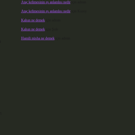
Ataç kelimesinin eş anlamlısı nedir
için
admin
Ataç kelimesinin eş anlamlısı nedir
için
Kuzey
Kalsın ne demek
için
admin
Kalsın ne demek
için
Şule
Hamili nüsha ne demek
için
admin
n
ı