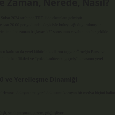
 Ne Zaman, Nerede, Nasıl?
 Şubat 2024 tarihinde TRT 1’de ekranlara gelmiştir.
 saat 20.00 periyodunda izleyiciyle buluşacağı duyurulmuştur.
yici için “ne zaman başlayacak?” sorusunun cevabını net bir şekilde
uncu kadrosu da yerel kültürün kodlarını taşıyor. Örneğin Bursa ve
klü aile konfliktleri ve “yoksul‐mütevazı geçmiş” temasının yerel
rü ve Yerelleşme Dinamiği
ültürlerarası dolaşan ama yerel dokusunu koruyan bir medya biçimi halin
aşk, statü çatışması, gizem, güç) işliyor.