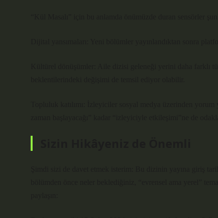
“Kül Masalı” için bu anlamda önümüzde duran sensörler şunla
Dijital yansımaları: Yeni bölümler yayınlandıktan sonra platfor
Kültürel dönüşümler: Aile dizisi geleneği yerini daha farklı tü
beklentilerindeki değişimi de temsil ediyor olabilir.
Topluluk katılımı: İzleyiciler sosyal medya üzerinden yorum ya
zaman başlayacağı” kadar “izleyiciyle etkileşimi”ne de odakla
Sizin Hikâyeniz de Önemli
Şimdi sizi de davet etmek isterim: Bu dizinin yayına giriş tarih
bölümden önce neler beklediğiniz, “evrensel ama yerel” tema
paylaşın: