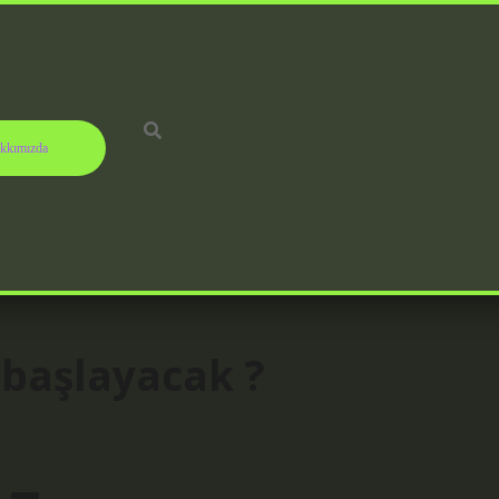
kkımızda
 başlayacak ?