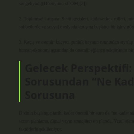
simgeliyor. ([Dizioyuncu.COM][2])
2. Toplumsal tartışma: Statü geçişleri, kadın‐erkek rolleri, mi
sohbetlerde ve sosyal medyada tartışma başlatıcı bir işlev gör
3. Kaçış ve estetik: İzleyici günlük hayatın rutininden sıyrıl
human‐ekonomi açısından da önemli; eğlence sektörünün bir 
Gelecek Perspektifi
Sorusundan “Ne Kad
Sorusuna
Dizinin başlangıç tarihi kadar önemli bir soru da “ne kadar s
sezon planlama, dijital yayın stratejileri ön planda. Yerel olara
faktörlerle şekilleniyor.