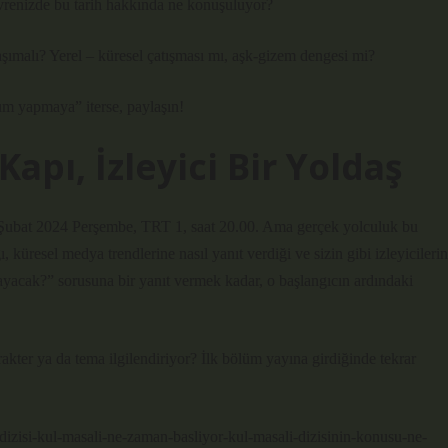
evrenizde bu tarih hakkında ne konuşuluyor?
 taşımalı? Yerel – küresel çatışması mı, aşk‐gizem dengesi mi?
um yapmaya” iterse, paylaşın!
Kapı, İzleyici Bir Yoldaş
15 Şubat 2024 Perşembe, TRT 1, saat 20.00. Ama gerçek yolculuk bu
ı, küresel medya trendlerine nasıl yanıt verdiği ve sizin gibi izleyicilerin
ayacak?” sorusuna bir yanıt vermek kadar, o başlangıcın ardındaki
kter ya da tema ilgilendiriyor? İlk bölüm yayına girdiğinde tekrar
-dizisi-kul-masali-ne-zaman-basliyor-kul-masali-dizisinin-konusu-ne-