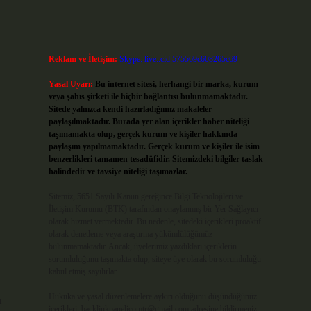
Reklam ve İletişim:
Skype: live:.cid.575569c608265c69
Yasal Uyarı:
Bu internet sitesi, herhangi bir marka, kurum
veya şahıs şirketi ile hiçbir bağlantısı bulunmamaktadır.
Sitede yalnızca kendi hazırladığımız makaleler
paylaşılmaktadır. Burada yer alan içerikler haber niteliği
taşımamakta olup, gerçek kurum ve kişiler hakkında
paylaşım yapılmamaktadır. Gerçek kurum ve kişiler ile isim
benzerlikleri tamamen tesadüfidir. Sitemizdeki bilgiler taslak
halindedir ve tavsiye niteliği taşımazlar.
Sitemiz, 5651 Sayılı Kanun gereğince Bilgi Teknolojileri ve
İletişim Kurumu (BTK) tarafından onaylanmış bir Yer Sağlayıcı
olarak hizmet vermektedir. Bu nedenle, sitedeki içerikleri proaktif
olarak denetleme veya araştırma yükümlülüğümüz
bulunmamaktadır. Ancak, üyelerimiz yazdıkları içeriklerin
sorumluluğunu taşımakta olup, siteye üye olarak bu sorumluluğu
kabul etmiş sayılırlar.
Hukuka ve yasal düzenlemelere aykırı olduğunu düşündüğünüz
ı
içerikleri,
backlinkpanelicomtr@gmail.com
adresine bildirmeniz