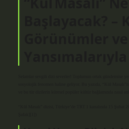
“Kül Masalı” N
Başlayacak? – 
Görünümler ve
Yansımalarıyl
Selamlar sevgili dizi severler! Toplumun ortak gündemine yen
sosyolojik fenomen haline geliyor. Bu yazıda, “Kül Masalı”nın 
ve bu tür dizilerin küresel ­popüler kültür bağlamında nasıl a
“Kül Masalı” dizisi, Türkiye’de TRT 1 kanalında 15 Şubat 20
Şafak][1])