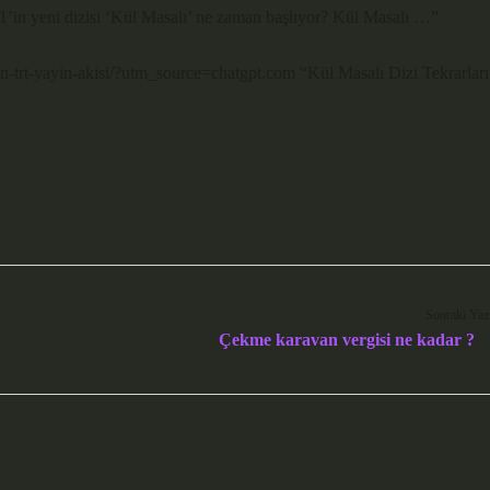
in yeni dizisi ‘Kül Masalı’ ne zaman başlıyor? Kül Masalı …”
man-trt-yayin-akisi/?utm_source=chatgpt.com “Kül Masalı Dizi Tekrarları
Sonraki Yaz
Çekme karavan vergisi ne kadar ?