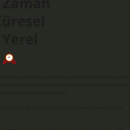
e Zaman
Küresel
 Yerel
a
i bir dizi girerken “ne zaman başlayacak” sorusu bile kendi başına bir
yayına çıkış tarihinden hareketle, yerel ekranlarda neyi temsil ettiğini
nlam kazandığını birlikte konuşacağız.
24 Perşembe günü saat 20.00’de yayın hayatına başlamıştır. ([Yeni