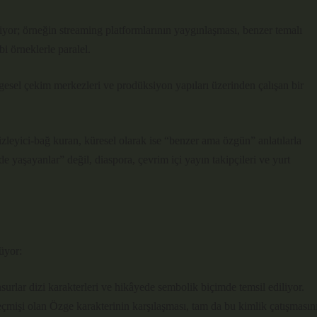
iyor; örneğin streaming platformlarının yaygınlaşması, benzer temalı
i örneklerle paralel.
esel çekim merkezleri ve prodüksiyon yapıları üzerinden çalışan bir
izleyici‐bağ kuran, küresel olarak ise “benzer ama özgün” anlatılarla
’de yaşayanlar” değil, diaspora, çevrim içi yayın takipçileri ve yurt
üyor:
surlar dizi karakterleri ve hikâyede sembolik biçimde temsil ediliyor.
eçmişi olan Özge karakterinin karşılaşması, tam da bu kimlik çatışmasın