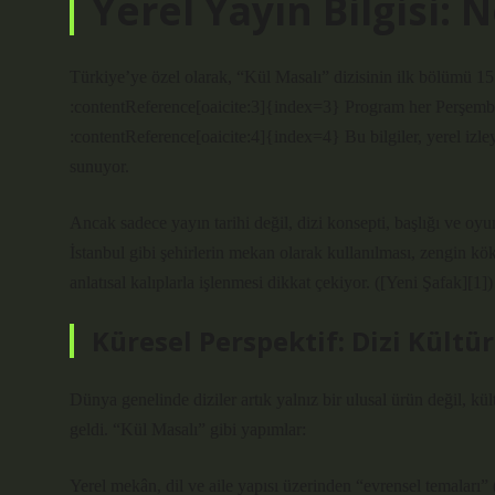
Yerel Yayın Bilgisi:
Türkiye’ye özel olarak, “Kül Masalı” dizisinin ilk bölümü 15
:contentReference[oaicite:3]{index=3} Program her Perşembe
:contentReference[oaicite:4]{index=4} Bu bilgiler, yerel izle
sunuyor.
Ancak sadece yayın tarihi değil, dizi konsepti, başlığı ve oy
İstanbul gibi şehirlerin mekan olarak kullanılması, zengin kö
anlatısal kalıplarla işlenmesi dikkat çekiyor. ([Yeni Şafak][1])
Küresel Perspektif: Dizi Kültü
Dünya genelinde diziler artık yalnız bir ulusal ürün değil, k
geldi. “Kül Masalı” gibi yapımlar:
Yerel mekân, dil ve aile yapısı üzerinden “evrensel temaları” (