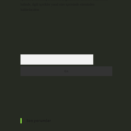
halinde, ilgili içerikler yasal süre içerisinde sitemizden
kaldırılacaktır.
Arama
Son yorumlar