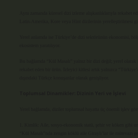
Aynı zamanda küresel dizi izleme alışkanlıklarıyla rekabet ed
Latin‐Amerika, Kore veya Hint dizilerinin yerelleştirilmesi gib
Yerel anlamda ise Türkiye’de dizi sektörünün ekonomisi, bölg
ekosistem yaratılıyor.
Bu bağlamda “Kül Masalı” yalnız bir dizi değil; yerel olarak 
rekabet eden bir ürün. İzleyici kitlesi artık yalnızca “Türkiye
dışındaki Türkçe konuşanlar olarak genişliyor.
Toplumsal Dinamikler: Dizinin Yeri ve İşlevi
Yerel bağlamda, diziler toplumsal hayatta üç önemli işlev gör
1. Kimlik: Aile, sosyo‐ekonomik statü, şehir ve köken gibi un
“Kül Masalı”nda zengin köklü aile Giraylı’lar ile mütevazı g