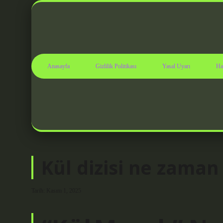
Anasayfa
Gizlilik Politikası
Yasal Uyarı
Ha
Kül dizisi ne zaman
Tarih: Kasım 1, 2025