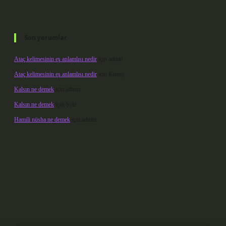
Son yorumlar
Ataç kelimesinin eş anlamlısı nedir
için
admin
Ataç kelimesinin eş anlamlısı nedir
için
Kuzey
Kalsın ne demek
için
admin
Kalsın ne demek
için
Şule
Hamili nüsha ne demek
için
admin