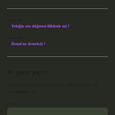
Önceki Yazı
Yeleğin son düğmesi Iliklenir mi ?
Sonraki Yazı
İhmal ne demekdi ?
Bir yanıt yazın
E-posta adresiniz yayınlanmayacak.
Gerekli alanlar
*
ile
işaretlenmişlerdir
Yorum