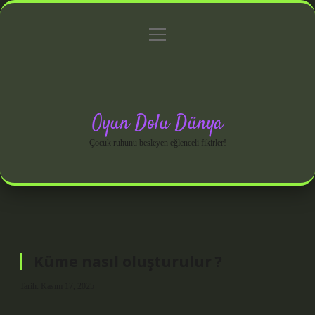
menüyü
Anasayfa
Gizlilik Politikası
Yasal Uyarı
aç
Hakkımızda
Oyun Dolu Dünya
Çocuk ruhunu besleyen eğlenceli fikirler!
Küme nasıl oluşturulur ?
Tarih: Kasım 17, 2025