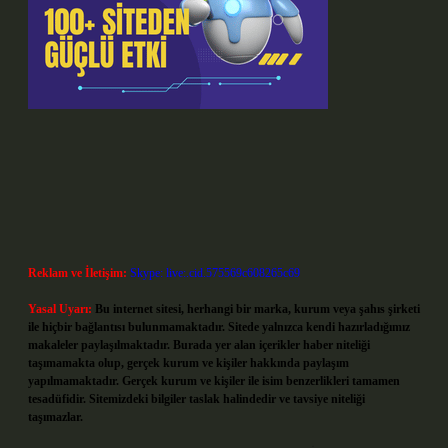
Reklam ve İletişim:
Skype: live:.cid.575569c608265c69
Yasal Uyarı:
Bu internet sitesi, herhangi bir marka, kurum veya şahıs şirketi
ile hiçbir bağlantısı bulunmamaktadır. Sitede yalnızca kendi hazırladığımız
makaleler paylaşılmaktadır. Burada yer alan içerikler haber niteliği
taşımamakta olup, gerçek kurum ve kişiler hakkında paylaşım
yapılmamaktadır. Gerçek kurum ve kişiler ile isim benzerlikleri tamamen
tesadüfidir. Sitemizdeki bilgiler taslak halindedir ve tavsiye niteliği
taşımazlar.