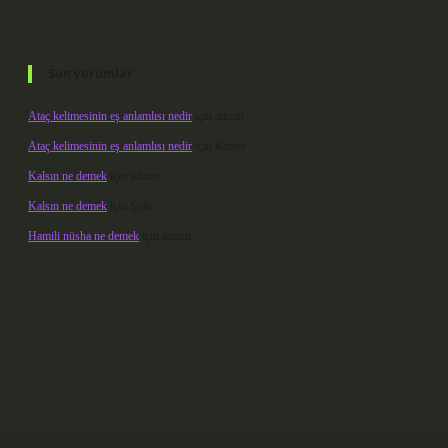
Son yorumlar
Ataç kelimesinin eş anlamlısı nedir
için
admin
Ataç kelimesinin eş anlamlısı nedir
için
Kuzey
Kalsın ne demek
için
admin
Kalsın ne demek
için
Şule
Hamili nüsha ne demek
için
admin