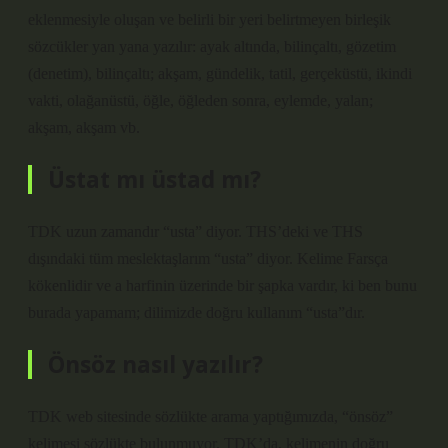
eklenmesiyle oluşan ve belirli bir yeri belirtmeyen birleşik
sözcükler yan yana yazılır: ayak altında, bilinçaltı, gözetim
(denetim), bilinçaltı; akşam, gündelik, tatil, gerçeküstü, ikindi
vakti, olağanüstü, öğle, öğleden sonra, eylemde, yalan;
akşam, akşam vb.
Üstat mı üstad mı?
TDK uzun zamandır “usta” diyor. THS’deki ve THS
dışındaki tüm meslektaşlarım “usta” diyor. Kelime Farsça
kökenlidir ve a harfinin üzerinde bir şapka vardır, ki ben bunu
burada yapamam; dilimizde doğru kullanım “usta”dır.
Önsöz nasıl yazılır?
TDK web sitesinde sözlükte arama yaptığımızda, “önsöz”
kelimesi sözlükte bulunmuyor. TDK’da, kelimenin doğru