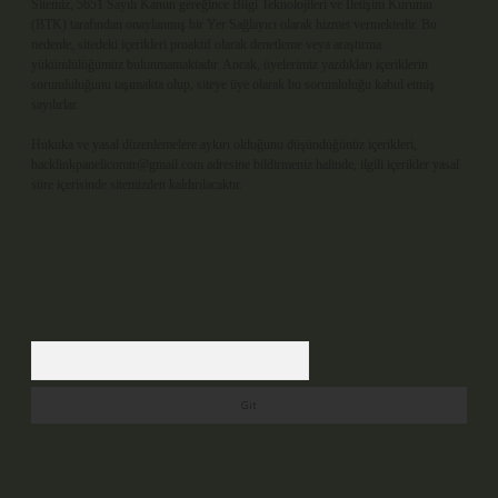
Sitemiz, 5651 Sayılı Kanun gereğince Bilgi Teknolojileri ve İletişim Kurumu
(BTK) tarafından onaylanmış bir Yer Sağlayıcı olarak hizmet vermektedir. Bu
nedenle, sitedeki içerikleri proaktif olarak denetleme veya araştırma
yükümlülüğümüz bulunmamaktadır. Ancak, üyelerimiz yazdıkları içeriklerin
sorumluluğunu taşımakta olup, siteye üye olarak bu sorumluluğu kabul etmiş
sayılırlar.
Hukuka ve yasal düzenlemelere aykırı olduğunu düşündüğünüz içerikleri,
backlinkpanelicomtr@gmail.com
adresine bildirmeniz halinde, ilgili içerikler yasal
süre içerisinde sitemizden kaldırılacaktır.
Arama