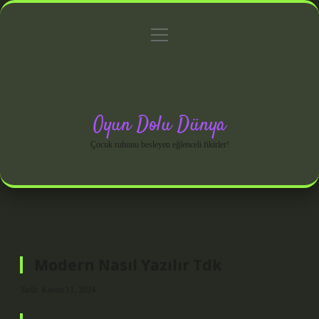
menüyü
Anasayfa
Gizlilik Politikası
Yasal Uyarı
aç
Hakkımızda
Oyun Dolu Dünya
Çocuk ruhunu besleyen eğlenceli fikirler!
Modern Nasıl Yazılır Tdk
Tarih: Kasım 11, 2024