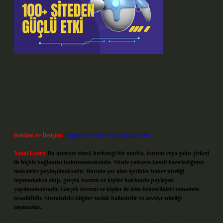
Reklam ve İletişim:
Skype: live:.cid.575569c608265c69
Yasal Uyarı:
Bu internet sitesi, herhangi bir marka, kurum veya şahıs şirketi
ile hiçbir bağlantısı bulunmamaktadır. Sitede yalnızca kendi hazırladığımız
makaleler paylaşılmaktadır. Burada yer alan içerikler haber niteliği
taşımamakta olup, gerçek kurum ve kişiler hakkında paylaşım
yapılmamaktadır. Gerçek kurum ve kişiler ile isim benzerlikleri tamamen
tesadüfidir. Sitemizdeki bilgiler taslak halindedir ve tavsiye niteliği
taşımazlar.