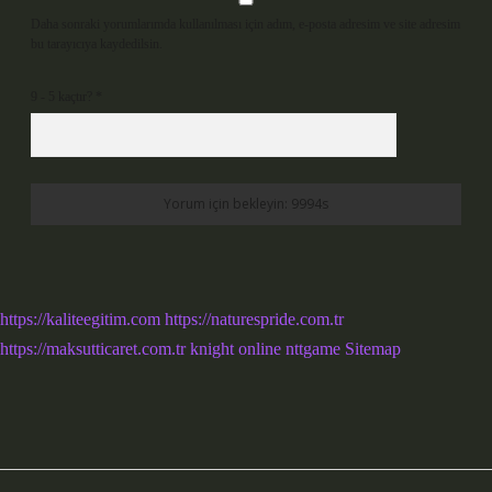
Daha sonraki yorumlarımda kullanılması için adım, e-posta adresim ve site adresim
bu tarayıcıya kaydedilsin.
9 - 5 kaçtır?
*
https://kaliteegitim.com
https://naturespride.com.tr
https://maksutticaret.com.tr
knight online
nttgame
Sitemap