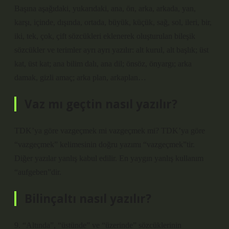
Başına aşağıdaki, yukarıdaki, ana, ön, arka, arkada, yan,
karşı, içinde, dışında, ortada, büyük, küçük, sağ, sol, ileri, bir,
iki, tek, çok, çift sözcükleri eklenerek oluşturulan bileşik
sözcükler ve terimler ayrı ayrı yazılır: alt kurul, alt başlık; üst
kat, üst kat; ana bilim dalı, ana dil; önsöz, önyargı; arka
damak, gizli amaç; arka plan, arkaplan…
Vaz mı geçtin nasıl yazılır?
TDK’ya göre vazgeçmek mi vazgeçmek mi? TDK’ya göre
“vazgeçmek” kelimesinin doğru yazımı “vazgeçmek”tir.
Diğer yazılar yanlış kabul edilir. En yaygın yanlış kullanım
“aufgeben”dir.
Bilinçaltı nasıl yazılır?
9. “Altında”, “üstünde” ve “üzerinde” sözcüklerinin