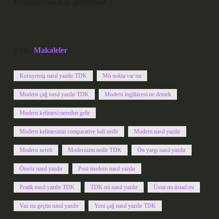
karşılaştırmalı hale getirilebilir.
Tarih:
Makaleler
Kuruyemiş nasıl yazılır TDK
Mö nokta var mı
Modern çağ nasıl yazılır TDK
Modern ingilizcesi ne demek
Modern kelimesi nereden gelir
Modern kelimesinin comparative hali nedir
Modern nasıl yazılır
Modern nereli
Modernizm nedir TDK
Ön yargı nasıl yazılır
Önsöz nasıl yazılır
Post modern nasıl yazılır
Pratik nasıl yazılır TDK
TDK mi nasıl yazılır
Üstat mı üstad mı
Vaz mı geçtin nasıl yazılır
Yeni çağ nasıl yazılır TDK