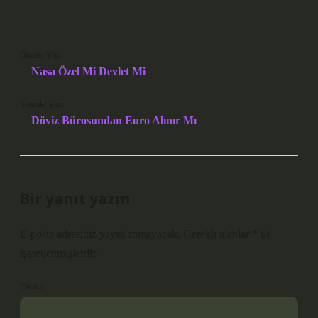
Önceki Yazı
Nasa Özel Mi Devlet Mi
Sonraki Yazı
Döviz Bürosundan Euro Alınır Mı
Bir yanıt yazın
E-posta adresiniz yayınlanmayacak.
Gerekli alanlar
*
ile
işaretlenmişlerdir
Yorum