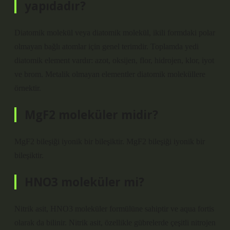
yapıdadır?
Diatomik molekül veya diatomik molekül, ikili formdaki polar
olmayan bağlı atomlar için genel terimdir. Toplamda yedi
diatomik element vardır: azot, oksijen, flor, hidrojen, klor, iyot
ve brom. Metalik olmayan elementler diatomik moleküllere
örnektir.
MgF2 moleküler midir?
MgF2 bileşiği iyonik bir bileşiktir. MgF2 bileşiği iyonik bir
bileşiktir.
HNO3 moleküler mi?
Nitrik asit, HNO3 moleküler formülüne sahiptir ve aqua fortis
olarak da bilinir. Nitrik asit, özellikle gübrelerde çeşitli nitrojen