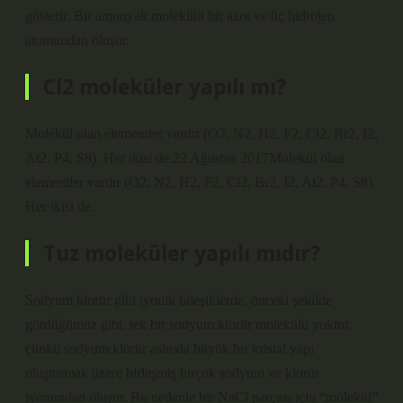
gösterir. Bir amonyak molekülü bir azot ve üç hidrojen
atomundan oluşur.
Cl2 moleküler yapılı mı?
Molekül olan elementler vardır (O2, N2, H2, F2, Cl2, Br2, I2,
At2, P4, S8). Her ikisi de.22 Ağustos 2017Molekül olan
elementler vardır (O2, N2, H2, F2, Cl2, Br2, I2, At2, P4, S8).
Her ikisi de.
Tuz moleküler yapılı mıdır?
Sodyum klorür gibi iyonik bileşiklerde, önceki şekilde
gördüğümüz gibi, tek bir sodyum klorür molekülü yoktur,
çünkü sodyum klorür aslında büyük bir kristal yapı
oluşturmak üzere birleşmiş birçok sodyum ve klorür
iyonundan oluşur. Bu nedenle bir NaCl parçası için “molekül”