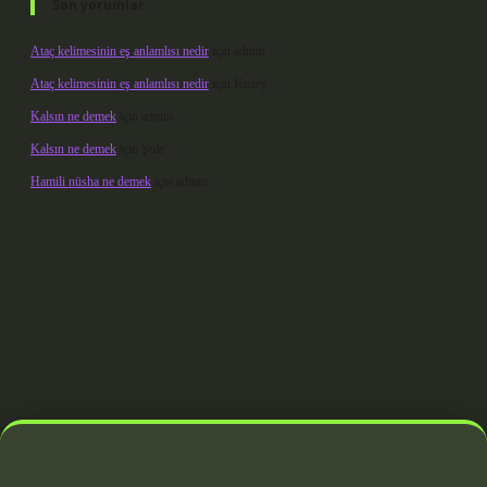
Son yorumlar
Ataç kelimesinin eş anlamlısı nedir
için
admin
Ataç kelimesinin eş anlamlısı nedir
için
Kuzey
Kalsın ne demek
için
admin
Kalsın ne demek
için
Şule
Hamili nüsha ne demek
için
admin
 giriş