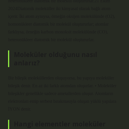
heteronükleer diatomik bir molekül oluştururlar.21 Ekim
2024Diatomik moleküller iki kimyasal olarak bağlı atom
içerir. İki atom aynıysa, örneğin oksijen molekülünde (O2),
homonükleer diatomik bir molekül oluştururlar; atomlar
farklıysa, örneğin karbon monoksit molekülünde (CO),
heteronükleer diatomik bir molekül oluştururlar.
Moleküler olduğunu nasıl
anlarız?
Bir bileşik moleküllerden oluşuyorsa, bu yapıya moleküler
bileşik denir. En az iki farklı atomdan oluşurlar. • Moleküler
bileşikler genellikle sadece ametallerden oluşur. Atomların
elektronları emip serbest bırakmasıyla oluşan yüklü yapılara
İYON denir.
Hangi elementler moleküler