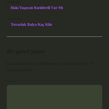
Önceki Yazı
Hala Yaşayan Kızılderili Var Mı
Sonraki Yazı
Yuvarlak Balya Kaç Kilo
Bir yanıt yazın
E-posta adresiniz yayınlanmayacak.
Gerekli alanlar
*
ile
işaretlenmişlerdir
Yorum