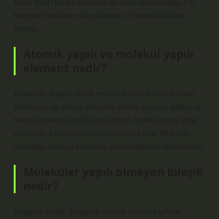
Nisan 2024 Halojen grubunun bir üyesi olan klor gazı, Cl2
kimyasal formülüne sahip diatomik bir molekül halinde
bulunur.
Atomik yapılı ve molekül yapılı
element nedir?
Elementler doğada atomik veya moleküler formda bulunur.
Bu durumu ele alırsak, elementin türüne, yapısına, şekline ve
benzeri işlevlerine bağlı olarak değişir. Atomik yapıya sahip
elementler, tek atomlu oldukları anlamına gelir. Moleküler
elementler, iki veya daha fazla atoma sahip olan elementlerdir.
Moleküler yapılı olmayan bileşik
nedir?
İnorganik bileşik. İnorganik, organik anlamına gelmez.