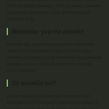
XeF4’teki değerlik elektronları 36’dır. Bu nedenle, moleküler
geometri kare düzlemseldir. Cevap: XeF4’teki değerlik
elektronları 36’dır.
Moleküler yapı ne demek?
Moleküler yapı, aynı türdeki atomların veya farklı türdeki
atomların bir araya gelmesiyle oluşur. Moleküler yapıyı
incelerken, bu yapının en az iki elementin bir araya gelmesiyle
oluştuğunu biliyoruz. İkiden fazla element de moleküler
yapıyı oluşturabilir.
O3 molekül mü?
Bir ozon molekülü (O3), ultraviyole radyasyona maruz
kaldığında O2 ve O’ya ayrışır. Ayrışma sırasında, atomik ve
moleküler oksijen kinetik enerji kazanır ve ısıyı artırır, bu da