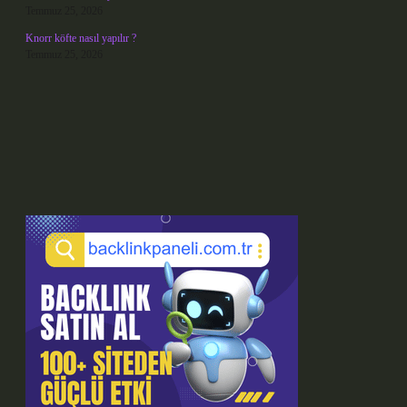
Temmuz 25, 2026
Knorr köfte nasıl yapılır ?
Temmuz 25, 2026