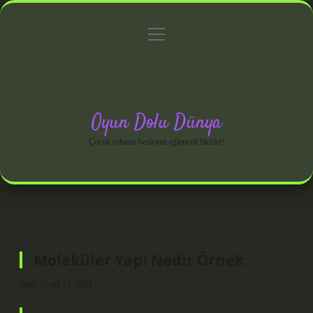
menüyü
Anasayfa
Gizlilik Politikası
Yasal Uyarı
aç
Hakkımızda
Oyun Dolu Dünya
Çocuk ruhunu besleyen eğlenceli fikirler!
Moleküler Yapı Nedir Örnek
Tarih: Aralık 21, 2024