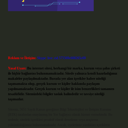
Reklam ve İletişim:
Skype: live:.cid.575569c608265c69
Yasal Uyarı:
Bu internet sitesi, herhangi bir marka, kurum veya şahıs şirketi
ile hiçbir bağlantısı bulunmamaktadır. Sitede yalnızca kendi hazırladığımız
makaleler paylaşılmaktadır. Burada yer alan içerikler haber niteliği
taşımamakta olup, gerçek kurum ve kişiler hakkında paylaşım
yapılmamaktadır. Gerçek kurum ve kişiler ile isim benzerlikleri tamamen
tesadüfidir. Sitemizdeki bilgiler taslak halindedir ve tavsiye niteliği
taşımazlar.
Sitemiz, 5651 Sayılı Kanun gereğince Bilgi Teknolojileri ve İletişim Kurumu
(BTK) tarafından onaylanmış bir Yer Sağlayıcı olarak hizmet vermektedir. Bu
nedenle, sitedeki içerikleri proaktif olarak denetleme veya araştırma
yükümlülüğümüz bulunmamaktadır. Ancak, üyelerimiz yazdıkları içeriklerin