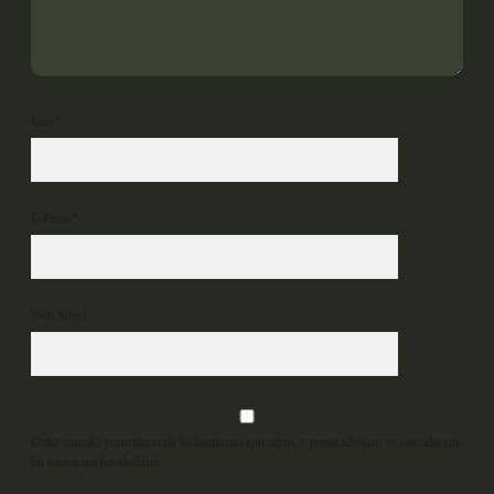
İsim*
E-Posta*
Web Sitesi
Daha sonraki yorumlarımda kullanılması için adım, e-posta adresim ve site adresim
bu tarayıcıya kaydedilsin.