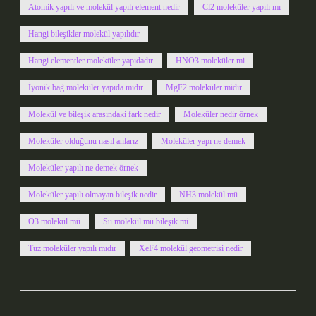
Atomik yapılı ve molekül yapılı element nedir
Cl2 moleküler yapılı mı
Hangi bileşikler molekül yapılıdır
Hangi elementler moleküler yapıdadır
HNO3 moleküler mi
İyonik bağ moleküler yapıda mıdır
MgF2 moleküler midir
Molekül ve bileşik arasındaki fark nedir
Moleküler nedir örnek
Moleküler olduğunu nasıl anlarız
Moleküler yapı ne demek
Moleküler yapılı ne demek örnek
Moleküler yapılı olmayan bileşik nedir
NH3 molekül mü
O3 molekül mü
Su molekül mü bileşik mi
Tuz moleküler yapılı mıdır
XeF4 molekül geometrisi nedir