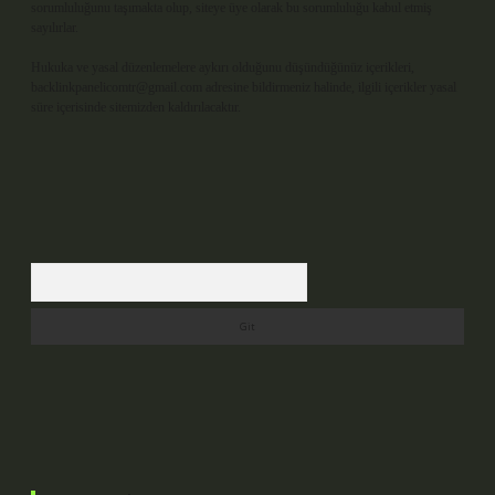
sorumluluğunu taşımakta olup, siteye üye olarak bu sorumluluğu kabul etmiş
sayılırlar.
Hukuka ve yasal düzenlemelere aykırı olduğunu düşündüğünüz içerikleri,
backlinkpanelicomtr@gmail.com
adresine bildirmeniz halinde, ilgili içerikler yasal
süre içerisinde sitemizden kaldırılacaktır.
Arama