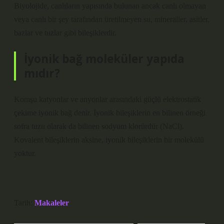
Biyolojide, canlıların yapısında bulunan ancak canlı olmayan
veya canlı bir şey tarafından üretilmeyen su, mineraller, asitler,
bazlar ve tuzlar gibi bileşiklerdir.
İyonik bağ moleküler yapıda
mıdır?
Komşu katyonlar ve anyonlar arasındaki güçlü elektrostatik
çekime iyonik bağ denir. İyonik bileşiklerin en bilinen örneği
sofra tuzu olarak da bilinen sodyum klorürdür (NaCl).
Kovalent bileşiklerin aksine, iyonik bileşiklerin bir molekülü
yoktur.
Tarih:
Makaleler