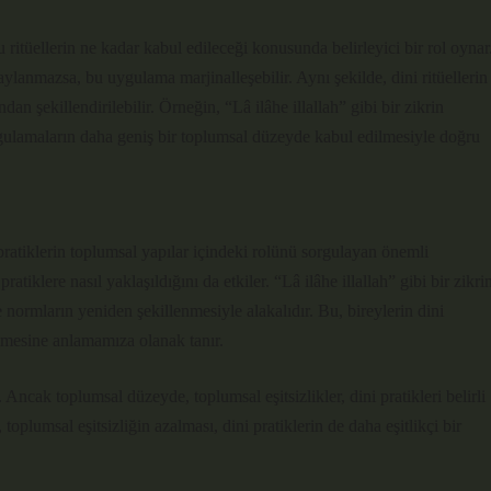
u ritüellerin ne kadar kabul edileceği konusunda belirleyici bir rol oynar
lanmazsa, bu uygulama marjinalleşebilir. Aynı şekilde, dini ritüellerin
an şekillendirilebilir. Örneğin, “Lâ ilâhe illallah” gibi bir zikrin
ygulamaların daha geniş bir toplumsal düzeyde kabul edilmesiyle doğru
i pratiklerin toplumsal yapılar içindeki rolünü sorgulayan önemli
atiklere nasıl yaklaşıldığını da etkiler. “Lâ ilâhe illallah” gibi bir zikri
 normların yeniden şekillenmesiyle alakalıdır. Bu, bireylerin dini
lemesine anlamamıza olanak tanır.
r. Ancak toplumsal düzeyde, toplumsal eşitsizlikler, dini pratikleri belirli
 toplumsal eşitsizliğin azalması, dini pratiklerin de daha eşitlikçi bir