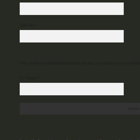
Web Sitesi
Daha sonraki yorumlarımda kullanılması için adım, e-posta adresim ve site adresi
5 + 3 kaçtır?
*