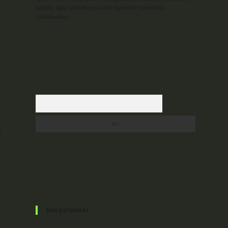
halinde, ilgili içerikler yasal süre içerisinde sitemizden
kaldırılacaktır.
.
Arama
n
Son yorumlar