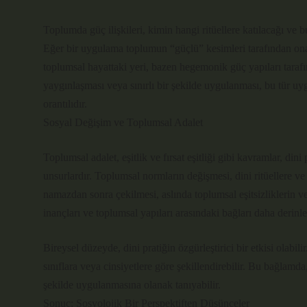
Toplumda güç ilişkileri, kimin hangi ritüellere katılacağı ve b
Eğer bir uygulama toplumun “güçlü” kesimleri tarafından onay
toplumsal hayattaki yeri, bazen hegemonik güç yapıları tarafınd
yaygınlaşması veya sınırlı bir şekilde uygulanması, bu tür u
orantılıdır.
Sosyal Değişim ve Toplumsal Adalet
Toplumsal adalet, eşitlik ve fırsat eşitliği gibi kavramlar, din
unsurlardır. Toplumsal normların değişmesi, dini ritüellere ve pr
namazdan sonra çekilmesi, aslında toplumsal eşitsizliklerin ve
inançları ve toplumsal yapıları arasındaki bağları daha derin
Bireysel düzeyde, dini pratiğin özgürleştirici bir etkisi olabili
sınıflara veya cinsiyetlere göre şekillendirebilir. Bu bağlamda,
şekilde uygulanmasına olanak tanıyabilir.
Sonuç: Sosyolojik Bir Perspektiften Düşünceler