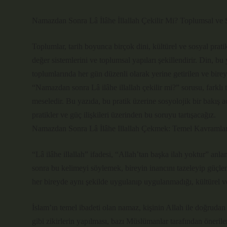
Namazdan Sonra Lâ İlâhe İllallah Çekilir Mi? Toplumsal ve 
Toplumlar, tarih boyunca birçok dini, kültürel ve sosyal pratik 
değer sistemlerini ve toplumsal yapıları şekillendirir. Din, b
toplumlarında her gün düzenli olarak yerine getirilen ve bireyi
“Namazdan sonra Lâ ilâhe illallah çekilir mi?” sorusu, farklı 
meseledir. Bu yazıda, bu pratik üzerine sosyolojik bir bakış aç
pratikler ve güç ilişkileri üzerinden bu soruyu tartışacağız.
Namazdan Sonra Lâ İlâhe Illallah Çekmek: Temel Kavramla
“Lâ ilâhe illallah” ifadesi, “Allah’tan başka ilah yoktur” anl
sonra bu kelimeyi söylemek, bireyin inancını tazeleyip güçlen
her bireyde aynı şekilde uygulanıp uygulanmadığı, kültürel ve
İslam’ın temel ibadeti olan namaz, kişinin Allah ile doğrudan
gibi zikirlerin yapılması, bazı Müslümanlar tarafından öneril