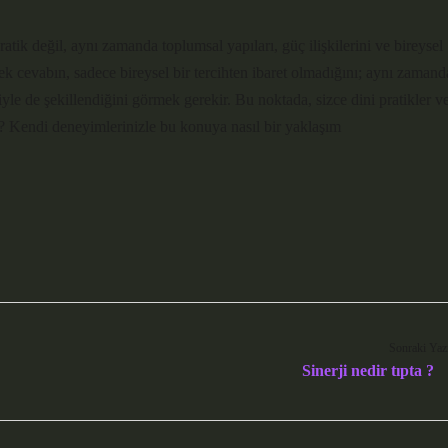
tik değil, aynı zamanda toplumsal yapıları, güç ilişkilerini ve bireysel
ek cevabın, sadece bireysel bir tercihten ibaret olmadığını; aynı zamand
iyle de şekillendiğini görmek gerekir. Bu noktada, sizce dini pratikler v
dir? Kendi deneyimlerinizle bu konuya nasıl bir yaklaşım
Sonraki Yaz
Sinerji nedir tıpta ?