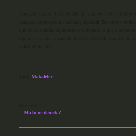
Namazdan sonra “Lâ ilâhe illallah” çekmek, sadece dini bir pra
inançları sorgulayan bir davranış biçimidir. Bu soruya verilec
kültürel normlarla, toplumsal eşitsizliklerle ve güç dinamikler
toplumsal yapılar arasındaki ilişki nasıl bir etkileşim içinde
geliştirebilirsiniz?
Tarih:
Makaleler
Önceki Yazı
Ma fu ne demek ?