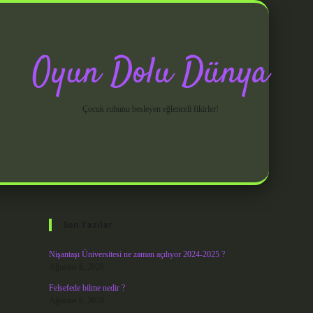
Oyun Dolu Dünya
Çocuk ruhunu besleyen eğlenceli fikirler!
Sidebar
grandoperabet giriş
Son Yazılar
Nişantaşı Üniversitesi ne zaman açılıyor 2024-2025 ?
Ağustos 8, 2026
Felsefede bilme nedir ?
Ağustos 6, 2026