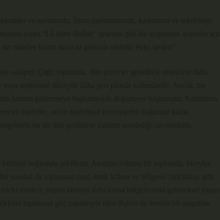
eklentiler ve normlardır. İslam toplumlarında, kadınların ve erkeklerin
Namazdan sonra “Lâ ilâhe illallah” çekmek gibi bir uygulama, erkekler içi
tür ritüeller bazen daha az görünür olabilir. Peki, neden?
tkiye sahiptir. Çoğu toplumda, dini görevler genellikle erkeklere daha
e veya toplumsal düzeyde daha geri planda kalmışlardır. Ancak, bu
 fazla katılım göstermeye başlamasıyla değişmeye başlamıştır. Kadınların
reysel ibadetler, onları toplumsal hiyerarşiden bağımsız kılma
ngellerin bu tür dini pratiklere katılımı sınırladığı söylenebilir.
ir kültürel bağlamda şekillenir. Atomize edilmiş bir toplumda, bireyler,
 bir yandan da toplumsal sınıf, etnik köken ve bölgesel farklılıklar gibi
rlerdeki modern yaşam tarzıyla daha kırsal bölgelerdeki geleneksel yaşa
atiklerin toplumsal güç yapılarıyla olan ilişkisi de önemli bir araştırma