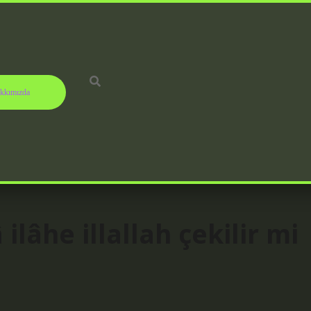
kkımızda
lâhe illallah çekilir mi