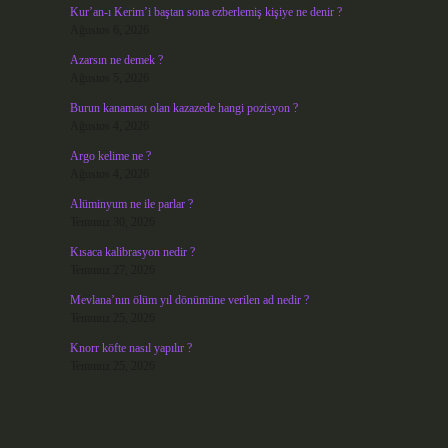
Kur’an-ı Kerim’i baştan sona ezberlemiş kişiye ne denir ?
Ağustos 6, 2026
Azarsın ne demek ?
Ağustos 5, 2026
Burun kanaması olan kazazede hangi pozisyon ?
Ağustos 4, 2026
Argo kelime ne ?
Ağustos 4, 2026
Alüminyum ne ile parlar ?
Temmuz 30, 2026
Kısaca kalibrasyon nedir ?
Temmuz 27, 2026
Mevlana’nın ölüm yıl dönümüne verilen ad nedir ?
Temmuz 25, 2026
Knorr köfte nasıl yapılır ?
Temmuz 25, 2026