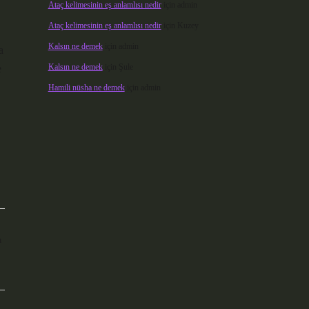
Ataç kelimesinin eş anlamlısı nedir
için
admin
Ataç kelimesinin eş anlamlısı nedir
için
Kuzey
Kalsın ne demek
için
admin
a
Kalsın ne demek
için
Şule
e
Hamili nüsha ne demek
için
admin
ı