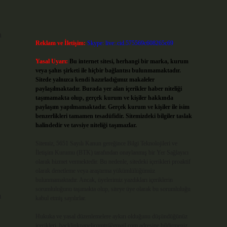
n
Reklam ve İletişim:
Skype: live:.cid.575569c608265c69
Yasal Uyarı:
Bu internet sitesi, herhangi bir marka, kurum
veya şahıs şirketi ile hiçbir bağlantısı bulunmamaktadır.
Sitede yalnızca kendi hazırladığımız makaleler
paylaşılmaktadır. Burada yer alan içerikler haber niteliği
taşımamakta olup, gerçek kurum ve kişiler hakkında
paylaşım yapılmamaktadır. Gerçek kurum ve kişiler ile isim
benzerlikleri tamamen tesadüfidir. Sitemizdeki bilgiler taslak
halindedir ve tavsiye niteliği taşımazlar.
Sitemiz, 5651 Sayılı Kanun gereğince Bilgi Teknolojileri ve
İletişim Kurumu (BTK) tarafından onaylanmış bir Yer Sağlayıcı
olarak hizmet vermektedir. Bu nedenle, sitedeki içerikleri proaktif
olarak denetleme veya araştırma yükümlülüğümüz
bulunmamaktadır. Ancak, üyelerimiz yazdıkları içeriklerin
sorumluluğunu taşımakta olup, siteye üye olarak bu sorumluluğu
m
kabul etmiş sayılırlar.
Hukuka ve yasal düzenlemelere aykırı olduğunu düşündüğünüz
içerikleri,
backlinkpanelicomtr@gmail.com
adresine bildirmeniz