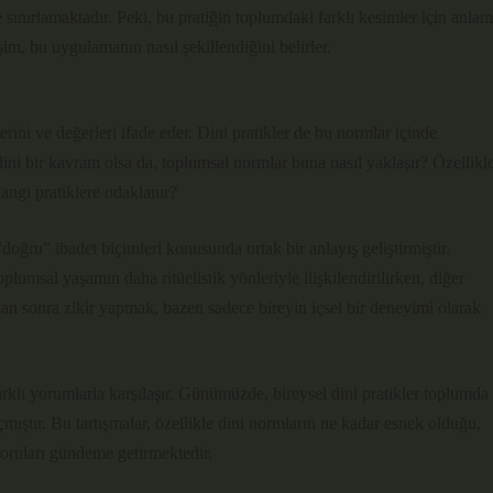
sınırlamaktadır. Peki, bu pratiğin toplumdaki farklı kesimler için anlam
şim, bu uygulamanın nasıl şekillendiğini belirler.
ini ve değerleri ifade eder. Dini pratikler de bu normlar içinde
 dini bir kavram olsa da, toplumsal normlar buna nasıl yaklaşır? Özellikl
 hangi pratiklere odaklanır?
doğru” ibadet biçimleri konusunda ortak bir anlayış geliştirmiştir.
oplumsal yaşamın daha ritüelistik yönleriyle ilişkilendirilirken, diğer
dan sonra zikir yapmak, bazen sadece bireyin içsel bir deneyimi olarak
arklı yorumlarla karşılaşır. Günümüzde, bireysel dini pratikler toplumda
çmıştır. Bu tartışmalar, özellikle dini normların ne kadar esnek olduğu,
soruları gündeme getirmektedir.