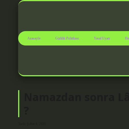
Anasayfa
Gizlilik Politikası
Yasal Uyarı
Ha
Namazdan sonra Lâ i
?
Tarih: Şubat 4, 2026