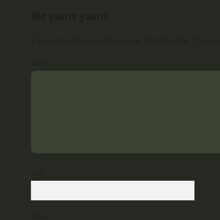
Bir yanıt yazın
E-posta adresiniz yayınlanmayacak.
Gerekli alanlar
*
ile işar
Yorum
İsim*
E-Posta*