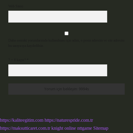
Web Sitesi
Daha sonraki yorumlarımda kullanılması için adım, e-posta adresim ve site adresim
bu tarayıcıya kaydedilsin.
7 + 8 kaçtır?
*
https://kaliteegitim.com
https://naturespride.com.tr
https://maksutticaret.com.tr
knight online
nttgame
Sitemap