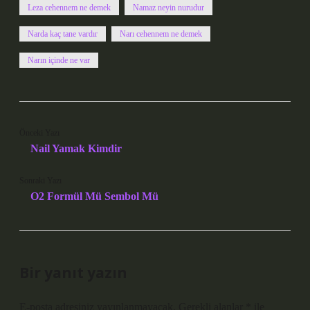
Leza cehennem ne demek
Namaz neyin nurudur
Narda kaç tane vardır
Narı cehennem ne demek
Narın içinde ne var
Önceki Yazı
Nail Yamak Kimdir
Sonraki Yazı
O2 Formül Mü Sembol Mü
Bir yanıt yazın
E-posta adresiniz yayınlanmayacak.
Gerekli alanlar
*
ile