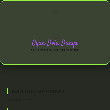
menüyü
Anasayfa
Gizlilik Politikası
Yasal Uyarı
aç
Hakkımızda
Oyun Dolu Dünya
Çocuk ruhunu besleyen eğlenceli fikirler!
Narı Ateş Ne Demek
Tarih: Aralık 30, 2024