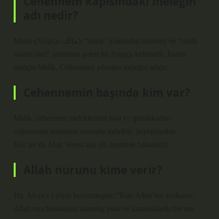
Cehennem kapısındaki meleğin
adı nedir?
Malik (Arapça: مالك), “mülk” kökünden türetilen ve “mülk
sahibi olan” anlamına gelen bir Arapça kelimedir. İslami
inançta Malik, Cehennemi yöneten meleğin adıdır.
Cehennemin başında kim var?
Malik, cehennem meleklerinin başı ve günahkarları
cehenneme atmaktan sorumlu melektir. Şeytanlardan
Kur’an’da Alak Suresi’nin 18. ayetinde bahsedilir.
Allah nurunu kime verir?
Hz. Ali (a.s.) şöyle buyurmuştur: “Kim Allah’tan korkarsa,
Allah ona belalardan kurtuluş yolu ve karanlıklarda bir nur