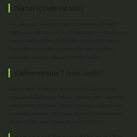
Narın içinde ne var?
Nar, potasyum, kalsiyum ve demir mineralleri gibi besin
değerlerinin yanı sıra A, C, K, B vitaminleri ve folik asit içerir.
Ayrıca yüksek polifenol içeriğinden de bahsetmek gerekir.
Polifenoller ikincil bitki pigmentleridir. Nar, en yüksek
antioksidan içeriğine sahip meyvelerden biridir.
Cehennemin 7 ismi nedir?
İslam’ın kutsal kitabı Kur’an-ı Kerim’de Cehennem için
çeşitli isimler kullanılmış olup, bu isimlerin çoğu Cehennemi
anlatmaktadır: Nâr (ateş), Hâviye (düşenlerin çoğunun geri
dönemediği uçurum), Saîr (çılgın ateş vb.), Lezâ (dumansız,
saf alev), Sekar (ateş, Müddessir Suresi 26-30…)