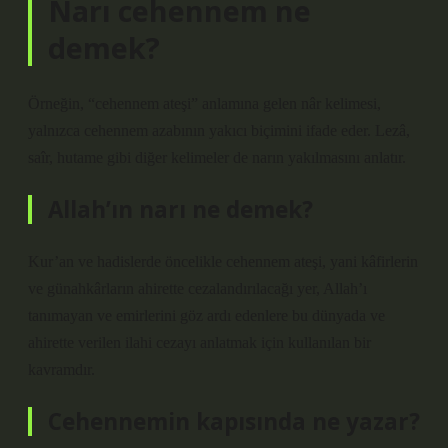
Narı cehennem ne
demek?
Örneğin, “cehennem ateşi” anlamına gelen nâr kelimesi,
yalnızca cehennem azabının yakıcı biçimini ifade eder. Lezâ,
saîr, hutame gibi diğer kelimeler de narın yakılmasını anlatır.
Allah’ın narı ne demek?
Kur’an ve hadislerde öncelikle cehennem ateşi, yani kâfirlerin
ve günahkârların ahirette cezalandırılacağı yer, Allah’ı
tanımayan ve emirlerini göz ardı edenlere bu dünyada ve
ahirette verilen ilahi cezayı anlatmak için kullanılan bir
kavramdır.
Cehennemin kapısında ne yazar?