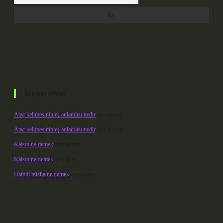
Son yorumlar
Ataç kelimesinin eş anlamlısı nedir
için
admin
Ataç kelimesinin eş anlamlısı nedir
için
Kuzey
Kalsın ne demek
için
admin
Kalsın ne demek
için
Şule
Hamili nüsha ne demek
için
admin