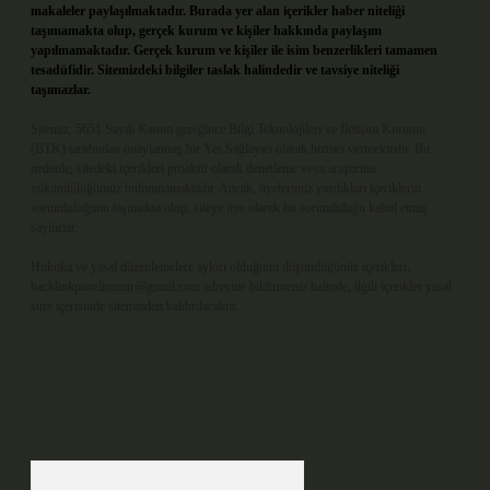
makaleler paylaşılmaktadır. Burada yer alan içerikler haber niteliği
taşımamakta olup, gerçek kurum ve kişiler hakkında paylaşım
yapılmamaktadır. Gerçek kurum ve kişiler ile isim benzerlikleri tamamen
tesadüfidir. Sitemizdeki bilgiler taslak halindedir ve tavsiye niteliği
taşımazlar.
Sitemiz, 5651 Sayılı Kanun gereğince Bilgi Teknolojileri ve İletişim Kurumu
(BTK) tarafından onaylanmış bir Yer Sağlayıcı olarak hizmet vermektedir. Bu
nedenle, sitedeki içerikleri proaktif olarak denetleme veya araştırma
yükümlülüğümüz bulunmamaktadır. Ancak, üyelerimiz yazdıkları içeriklerin
sorumluluğunu taşımakta olup, siteye üye olarak bu sorumluluğu kabul etmiş
sayılırlar.
Hukuka ve yasal düzenlemelere aykırı olduğunu düşündüğünüz içerikleri,
backlinkpanelicomtr@gmail.com
adresine bildirmeniz halinde, ilgili içerikler yasal
süre içerisinde sitemizden kaldırılacaktır.
Arama