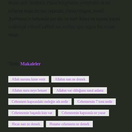
Hicaz narı, özellikle Hicaz bölgesinde yetiştirilen ve bu
bölgeye özgü bir nar çeşididir. Hicaz bölgesi, Suudi
Arabistan’ın batısında yer alır ve özel iklimi ve toprak yapısı
nedeniyle yüksek kaliteli nar üretimi için uygun bir ortam
sunar.
Tarih:
Makaleler
Allah nurunu kime verir
Allahın narı ne demek
Allahın nuru neye benzer
Allahın var olduğunu nasıl anlarız
Cehennem kapısındaki meleğin adı nedir
Cehennemin 7 ismi nedir
Cehennemin başında kim var
Cehennemin kapısında ne yazar
Hicaz narı ne demek
Hutame cehennem ne demek