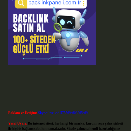
Reklam ve İletişim:
Skype: live:.cid.575569c608265c69
Yasal Uyarı:
Bu internet sitesi, herhangi bir marka, kurum veya şahıs şirketi
ile hiçbir bağlantısı bulunmamaktadır. Sitede yalnızca kendi hazırladığımız