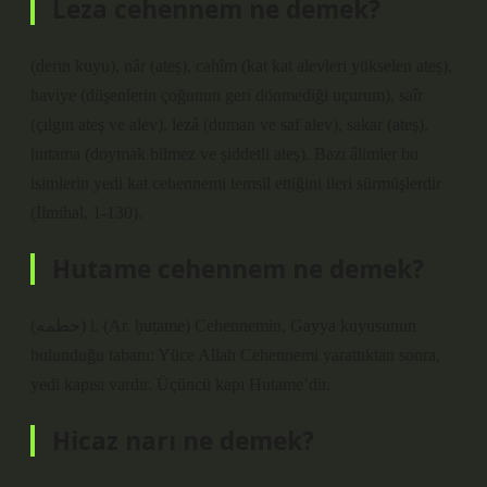
Leza cehennem ne demek?
(derin kuyu), nâr (ateş), cahîm (kat kat alevleri yükselen ateş),
haviye (düşenlerin çoğunun geri dönmediği uçurum), saîr
(çılgın ateş ve alev), lezâ (duman ve saf alev), sakar (ateş),
hutama (doymak bilmez ve şiddetli ateş). Bazı âlimler bu
isimlerin yedi kat cehennemi temsil ettiğini ileri sürmüşlerdir
(İlmihal, 1-130).
Hutame cehennem ne demek?
(ﺣﻄﻤﻪ) i. (Ar. ḥuṭame) Cehennemin, Gayya kuyusunun
bulunduğu tabanı: Yüce Allah Cehennemi yarattıktan sonra,
yedi kapısı vardır. Üçüncü kapı Hutame’dir.
Hicaz narı ne demek?