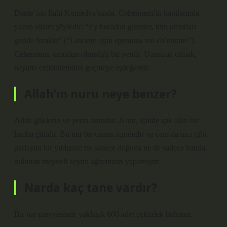
Dante’nin İlahi Komedya’sında, Cehennem’in kapılarında
yazan sözler şöyledir: “Ey buradan girenler, tüm umutları
geride bırakın” (“Lasciate ogni speranza voi ch’entrate”).
Cehennem, umudun olmadığı bir yerdir. Umutsuz olmak,
hayatta cehennemden geçmeye eşdeğerdir.
Allah’ın nuru neye benzer?
Allah göklerin ve yerin nurudur. Nuru, içinde ışık olan bir
lamba gibidir. Bu nur bir camın içindedir ve cam da inci gibi
parlayan bir yıldızdır; ne sadece doğuda ne de sadece batıda
bulunan meyveli zeytin ağacından yapılmıştır.
Narda kaç tane vardır?
Bir nar meyvesinde yaklaşık 600 adet çekirdek bulunur.