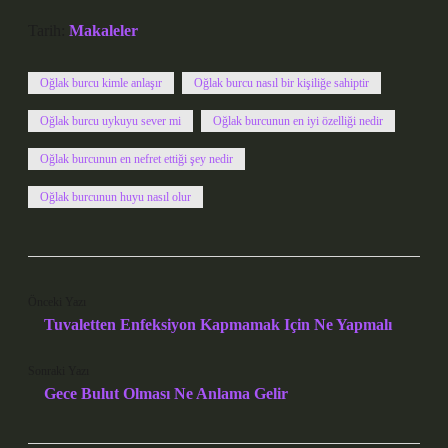
Tarih:
Makaleler
Oğlak burcu kimle anlaşır
Oğlak burcu nasıl bir kişiliğe sahiptir
Oğlak burcu uykuyu sever mi
Oğlak burcunun en iyi özelliği nedir
Oğlak burcunun en nefret ettiği şey nedir
Oğlak burcunun huyu nasıl olur
Önceki Yazı
Tuvaletten Enfeksiyon Kapmamak Için Ne Yapmalı
Sonraki Yazı
Gece Bulut Olması Ne Anlama Gelir