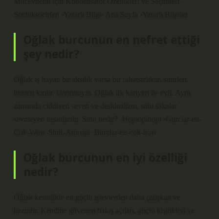
Mücevherat için Kondensatör Özellikleri ve Seçimleri –
Sochiksochfen ›Yararlı Bilgi› Ana Sayfa ›Yararlı Bilgiler
Oğlak burcunun en nefret ettiği
şey nedir?
Oğlak iş hayatı bir aksilik varsa bir rahatsızlıktır, sinirleri
hemen kırılır. Unutmayın, Oğlak ilk kariyeri ile evli. Aynı
zamanda ciddiyeti seven ve desidualizm, sulu şakalar
sevmeyen insanlardır. Sinir nedir? -Hopiopihopi ›Gurclar-en-
Cok-Wow-Sinir-Aruropi› Burclar-en-cok-how
Oğlak burcunun en iyi özelliği
nedir?
Oğlak kesinlikle en güçlü işlevlerden daha çalışkan ve
hazırdır. Kendine güvenen bakış açıları, güçlü kişilikleri ve