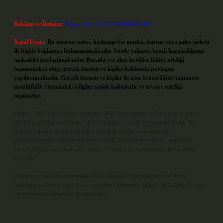
Reklam ve İletişim:
Skype: live:.cid.575569c608265c69
Yasal Uyarı:
Bu internet sitesi, herhangi bir marka, kurum veya şahıs şirketi
ile hiçbir bağlantısı bulunmamaktadır. Sitede yalnızca kendi hazırladığımız
makaleler paylaşılmaktadır. Burada yer alan içerikler haber niteliği
taşımamakta olup, gerçek kurum ve kişiler hakkında paylaşım
yapılmamaktadır. Gerçek kurum ve kişiler ile isim benzerlikleri tamamen
tesadüfidir. Sitemizdeki bilgiler taslak halindedir ve tavsiye niteliği
taşımazlar.
Sitemiz, 5651 Sayılı Kanun gereğince Bilgi Teknolojileri ve İletişim Kurumu
(BTK) tarafından onaylanmış bir Yer Sağlayıcı olarak hizmet vermektedir. Bu
nedenle, sitedeki içerikleri proaktif olarak denetleme veya araştırma
yükümlülüğümüz bulunmamaktadır. Ancak, üyelerimiz yazdıkları içeriklerin
sorumluluğunu taşımakta olup, siteye üye olarak bu sorumluluğu kabul etmiş
sayılırlar.
Hukuka ve yasal düzenlemelere aykırı olduğunu düşündüğünüz içerikleri,
backlinkpanelicomtr@gmail.com
adresine bildirmeniz halinde, ilgili içerikler yasal
süre içerisinde sitemizden kaldırılacaktır.