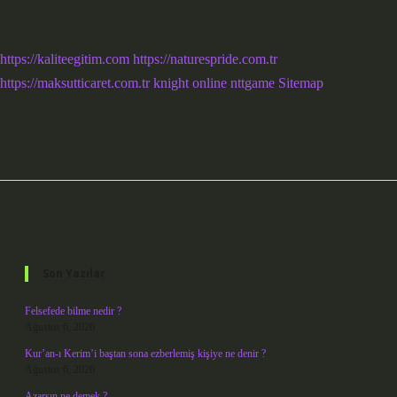
https://kaliteegitim.com
https://naturespride.com.tr
https://maksutticaret.com.tr
knight online
nttgame
Sitemap
Sidebar
Son Yazılar
Felsefede bilme nedir ?
Ağustos 6, 2026
Kur’an-ı Kerim’i baştan sona ezberlemiş kişiye ne denir ?
Ağustos 6, 2026
Azarsın ne demek ?