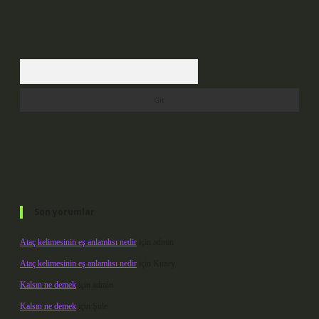
Arama
Son yorumlar
Ataç kelimesinin eş anlamlısı nedir
için
admin
Ataç kelimesinin eş anlamlısı nedir
için
Kuzey
Kalsın ne demek
için
admin
Kalsın ne demek
için
Şule