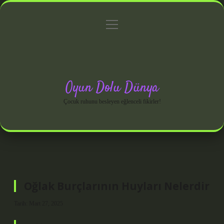
menüyü
Anasayfa
Gizlilik Politikası
Yasal Uyarı
aç
Hakkımızda
Oyun Dolu Dünya
Çocuk ruhunu besleyen eğlenceli fikirler!
Oğlak Burçlarının Huyları Nelerdir
Tarih: Mart 27, 2025