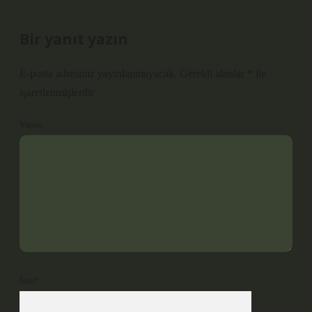
Bir yanıt yazın
E-posta adresiniz yayınlanmayacak.
Gerekli alanlar
*
ile
işaretlenmişlerdir
Yorum
İsim*