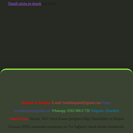
Hamili nüsha ne demek
için
admin
iş
Reklam ve İletişim:
E-mail:
backlinkpaneli@gmail.com
Teams:
forumhizmeti@gmail.com
Whatsapp: 0262 606 0 726
Telegram: @karabul
Yasal Uyarı:
Sitemiz, 5651 Sayılı Kanun gereğince Bilgi Teknolojileri ve İletişim
Kurumu (BTK) tarafından onaylanmış bir Yer Sağlayıcı olarak hizmet vermektedir.