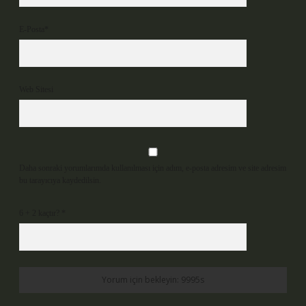
E-Posta*
Web Sitesi
Daha sonraki yorumlarımda kullanılması için adım, e-posta adresim ve site adresim
bu tarayıcıya kaydedilsin.
6 + 2 kaçtır?
*