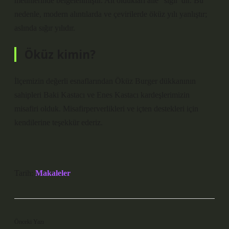
metinlerinde belgelenmiştir. Ait oldukları aile “sığır”dır. Bu
nedenle, modern alıntılarda ve çevirilerde öküz yılı yanlıştır;
aslında sığır yılıdır.
Öküz kimin?
İlçemizin değerli esnaflarından Öküz Burger dükkanının
sahipleri Baki Kastacı ve Enes Kastacı kardeşlerimizin
misafiri olduk. Misafirperverlikleri ve içten destekleri için
kendilerine teşekkür ederiz.
Tarih:
Makaleler
Önceki Yazı