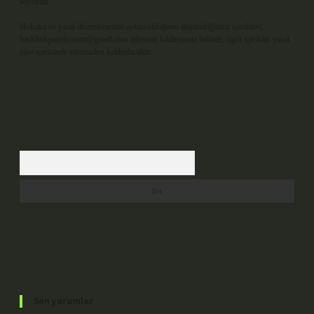
sayılırlar.
Hukuka ve yasal düzenlemelere aykırı olduğunu düşündüğünüz içerikleri,
backlinkpanelicomtr@gmail.com
adresine bildirmeniz halinde, ilgili içerikler yasal
süre içerisinde sitemizden kaldırılacaktır.
Arama
Son yorumlar