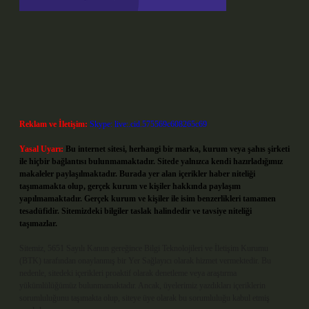
Reklam ve İletişim:
Skype: live:.cid.575569c608265c69
Yasal Uyarı:
Bu internet sitesi, herhangi bir marka, kurum veya şahıs şirketi
ile hiçbir bağlantısı bulunmamaktadır. Sitede yalnızca kendi hazırladığımız
makaleler paylaşılmaktadır. Burada yer alan içerikler haber niteliği
taşımamakta olup, gerçek kurum ve kişiler hakkında paylaşım
yapılmamaktadır. Gerçek kurum ve kişiler ile isim benzerlikleri tamamen
tesadüfidir. Sitemizdeki bilgiler taslak halindedir ve tavsiye niteliği
taşımazlar.
Sitemiz, 5651 Sayılı Kanun gereğince Bilgi Teknolojileri ve İletişim Kurumu
(BTK) tarafından onaylanmış bir Yer Sağlayıcı olarak hizmet vermektedir. Bu
nedenle, sitedeki içerikleri proaktif olarak denetleme veya araştırma
yükümlülüğümüz bulunmamaktadır. Ancak, üyelerimiz yazdıkları içeriklerin
sorumluluğunu taşımakta olup, siteye üye olarak bu sorumluluğu kabul etmiş