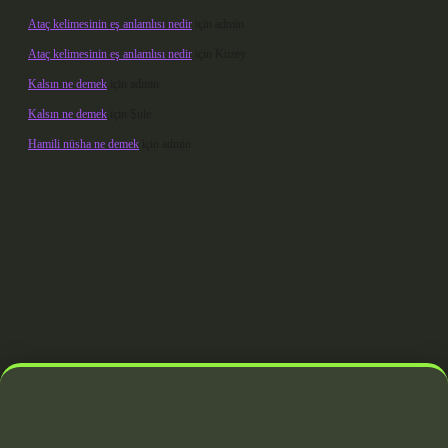
Ataç kelimesinin eş anlamlısı nedir
için
admin
Ataç kelimesinin eş anlamlısı nedir
için
Kuzey
Kalsın ne demek
için
admin
Kalsın ne demek
için
Şule
Hamili nüsha ne demek
için
admin
ndoperabet giriş