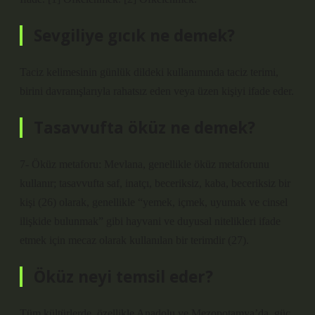
Sevgiliye gıcık ne demek?
Taciz kelimesinin günlük dildeki kullanımında taciz terimi,
birini davranışlarıyla rahatsız eden veya üzen kişiyi ifade eder.
Tasavvufta öküz ne demek?
7- Öküz metaforu: Mevlana, genellikle öküz metaforunu
kullanır; tasavvufta saf, inatçı, beceriksiz, kaba, beceriksiz bir
kişi (26) olarak, genellikle “yemek, içmek, uyumak ve cinsel
ilişkide bulunmak” gibi hayvani ve duyusal nitelikleri ifade
etmek için mecaz olarak kullanılan bir terimdir (27).
Öküz neyi temsil eder?
Tüm kültürlerde, özellikle Anadolu ve Mezopotamya’da, güç