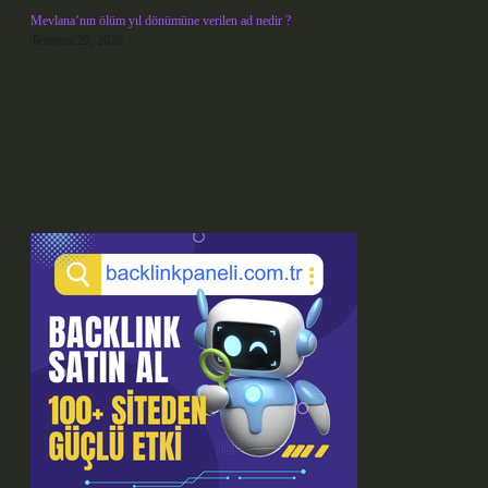
Mevlana’nın ölüm yıl dönümüne verilen ad nedir ?
Temmuz 25, 2026