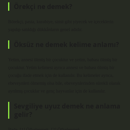
Örekçi ne demek?
Börekçi, pasta, kurabiye, simit gibi yiyecek ve içeceklerin
yapılıp satıldığı dükkânların genel adıdır.
Öksüz ne demek kelime anlamı?
Yetim, annesi ölmüş bir çocuktur ve yetim, babası ölmüş bir
çocuktur. Yetim kelimesi ayrıca annesi ve babası ölmüş bir
çocuğu ifade etmek için de kullanılır. Bu kelimeler ayrıca,
ebeveynleri ölmemiş olsa bile, ebeveynlerinden sürekli olarak
ayrılmış çocuklar ve genç hayvanlar için de kullanılır.
Sevgiliye uyuz demek ne anlama
gelir?
İfade. [1] Öfkelenmek. [2] Öfkelenmek.