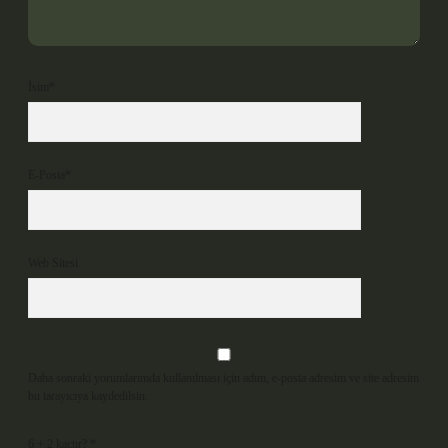
İsim*
E-Posta*
Web Sitesi
Daha sonraki yorumlarımda kullanılması için adım, e-posta adresim ve site adresim
bu tarayıcıya kaydedilsin.
6 + 2 kaçtır?
*