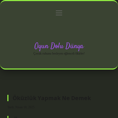
menüyü
Anasayfa
Gizlilik Politikası
Yasal Uyarı
aç
Hakkımızda
Oyun Dolu Dünya
Çocuk ruhunu besleyen eğlenceli fikirler!
Öküzlük Yapmak Ne Demek
Tarih: Nisan 18, 2025