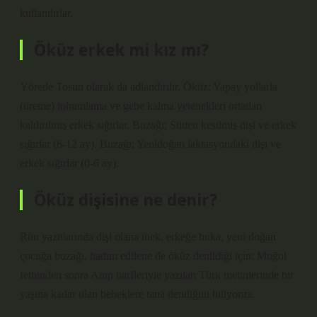
kullanılırlar.
Öküz erkek mi kız mı?
Yörede Tosun olarak da adlandırılır. Öküz; Yapay yollarla
(üreme) tohumlama ve gebe kalma yetenekleri ortadan
kaldırılmış erkek sığırlar. Buzağı; Sütten kesilmiş dişi ve erkek
sığırlar (6-12 ay). Buzağı; Yenidoğan laktasyondaki dişi ve
erkek sığırlar (0-6 ay).
Öküz dişisine ne denir?
Rün yazıtlarında dişi olana inek, erkeğe buka, yeni doğan
çocuğa buzağı, hadım edilene de öküz denildiği için; Moğol
fethinden sonra Arap harfleriyle yazılan Türk metinlerinde bir
yaşına kadar olan bebeklere tana dendiğini biliyoruz.