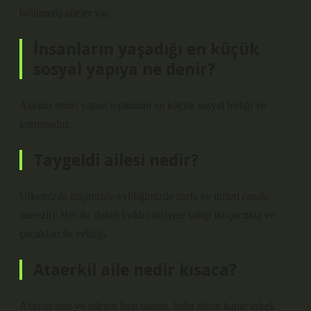
bölünmüş aileler var.
İnsanların yaşadığı en küçük
sosyal yapıya ne denir?
Ailenin temel yapısı toplumun en küçük sosyal birliği ve
kurumudur.
Taygeldi ailesi nedir?
Ülkemizde inişimizde evliliğimizde zorla ev türleri (analı-
marezli): Her iki dulun farklı cinsiyete sahip iki çocukla ve
çocukları ile evliliği.
Ataerkil aile nedir kısaca?
Ailenin başı ve ailenin başı babası, baba ölene kadar erkek