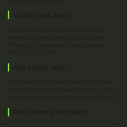
kelimesi “baba” anlamına gelir.
Valide kime denir?
Osmanlı sultanın hükümdarlığı sırasında hayatta olan
annelerine valid sultan (Osmanlı: والده سلطان) verildi.
“Vâlide-i pâdiş” kaynaklarında, “vâlide-i saâdetpenâh”,
“mehd-i uyâ-yi” de anılıyor.
Aile babası nedir?
Peder Familia’nın yasal otokratik otoritesi en büyük adamını
bir haneye ve büyük ailesine uygulayabildi. Latince, “ailenin
babası” veya “aile mülkiyetinin sahibi” terimi anlamına gelir.
Parçalanmiş aile nedir?
Bu, “yok edilmiş bir aile” veya “parçalanmış aile (Yavuzer,