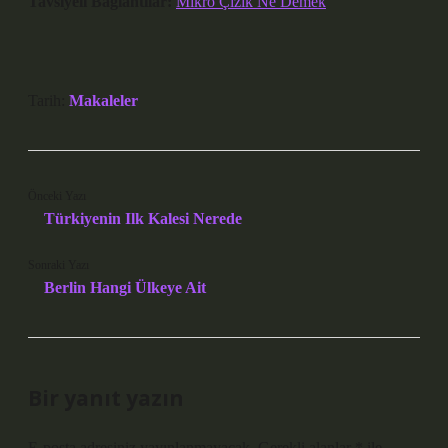
Tavsiyeli Bağlantılar:
Mikro Çizik Ne Demek
Tarih:
Makaleler
Önceki Yazı
Türkiyenin Ilk Kalesi Nerede
Sonraki Yazı
Berlin Hangi Ülkeye Ait
Bir yanıt yazın
E-posta adresiniz yayınlanmayacak.
Gerekli alanlar
*
ile