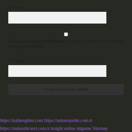
Web Sitesi
Daha sonraki yorumlarımda kullanılması için adım, e-posta adresim ve site adresim
bu tarayıcıya kaydedilsin.
6 + 2 kaçtır?
*
https://kaliteegitim.com
https://naturespride.com.tr
https://maksutticaret.com.tr
knight online
nttgame
Sitemap