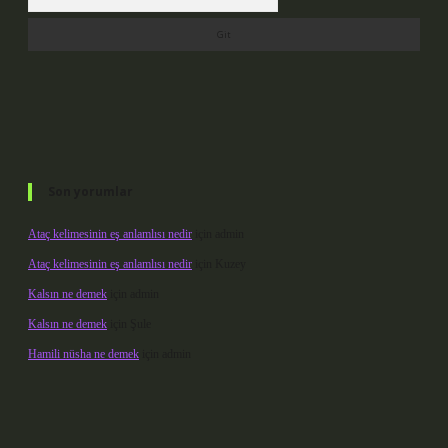
Son yorumlar
Ataç kelimesinin eş anlamlısı nedir
için
admin
Ataç kelimesinin eş anlamlısı nedir
için
Kuzey
Kalsın ne demek
için
admin
Kalsın ne demek
için
Şule
Hamili nüsha ne demek
için
admin