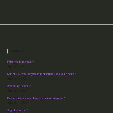
Sidebar
Son Yazılar
Felsefede bilme nedir ?
Ağustos 6, 2026
Kur’an-ı Kerim’i baştan sona ezberlemiş kişiye ne denir ?
Ağustos 6, 2026
Azarsın ne demek ?
Ağustos 5, 2026
Burun kanaması olan kazazede hangi pozisyon ?
Ağustos 4, 2026
Argo kelime ne ?