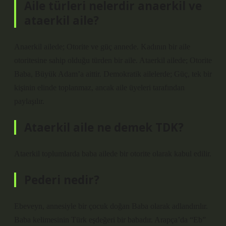
Aile türleri nelerdir anaerkil ve
ataerkil aile?
Anaerkil ailede; Otorite ve güç annede. Kadının bir aile
otoritesine sahip olduğu türden bir aile. Ataerkil ailede; Otorite
Baba, Büyük Adam’a aittir. Demokratik ailelerde; Güç, tek bir
kişinin elinde toplanmaz, ancak aile üyeleri tarafından
paylaşılır.
Ataerkil aile ne demek TDK?
Ataerkil toplumlarda baba ailede bir otorite olarak kabul edilir.
Pederi nedir?
Ebeveyn, annesiyle bir çocuk doğan Baba olarak adlandırılır.
Baba kelimesinin Türk eşdeğeri bir babadır. Arapça’da “Eb”