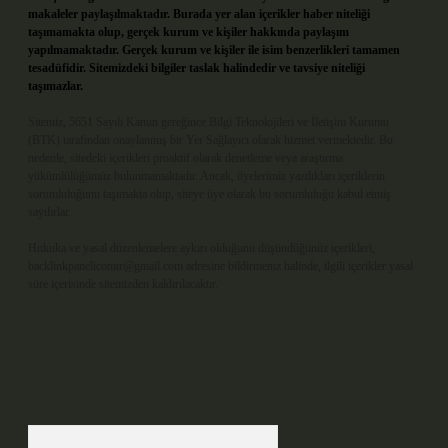
makaleler paylaşılmaktadır. Burada yer alan içerikler haber niteliği
taşımamakta olup, gerçek kurum ve kişiler hakkında paylaşım
yapılmamaktadır. Gerçek kurum ve kişiler ile isim benzerlikleri tamamen
tesadüfidir. Sitemizdeki bilgiler taslak halindedir ve tavsiye niteliği
taşımazlar.
Sitemiz, 5651 Sayılı Kanun gereğince Bilgi Teknolojileri ve İletişim Kurumu
(BTK) tarafından onaylanmış bir Yer Sağlayıcı olarak hizmet vermektedir. Bu
nedenle, sitedeki içerikleri proaktif olarak denetleme veya araştırma
yükümlülüğümüz bulunmamaktadır. Ancak, üyelerimiz yazdıkları içeriklerin
sorumluluğunu taşımakta olup, siteye üye olarak bu sorumluluğu kabul etmiş
sayılırlar.
Hukuka ve yasal düzenlemelere aykırı olduğunu düşündüğünüz içerikleri,
backlinkpanelicomtr@gmail.com
adresine bildirmeniz halinde, ilgili içerikler yasal
süre içerisinde sitemizden kaldırılacaktır.
Arama