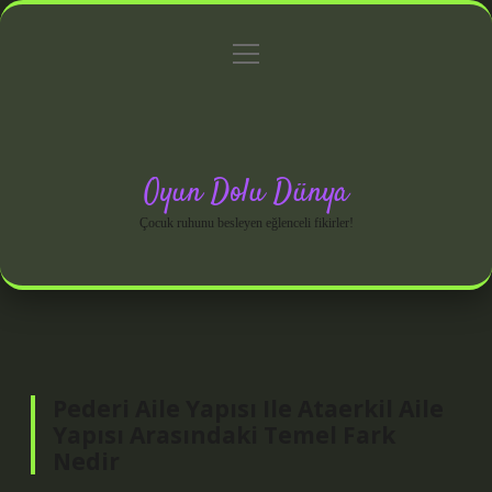
menüyü
Anasayfa
Gizlilik Politikası
Yasal Uyarı
aç
Hakkımızda
Oyun Dolu Dünya
Çocuk ruhunu besleyen eğlenceli fikirler!
Pederi Aile Yapısı Ile Ataerkil Aile
Yapısı Arasındaki Temel Fark
Nedir