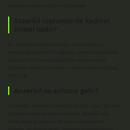
otoritesinin egemen olduğu ev ilişkilerinde.
Ataerkil toplumlarda kadının
önemi nedir?
Bu, toplumdaki kadının tek başına ve onun adına var
olamayacağını gösterir. Bu bağlamda, ataerkil toplumlardaki
kadınlar, tarih boyunca bağlandıkları adamın korunan
bölgesinde sadece fark edebilir ve üretken olabilirler (Günay,
2000, s.4).
Anaerkil ne anlama gelir?
Anaerkillik, kadınların toplumdaki, özellikle “anne” gibi etkili
bir (baskın baskı) olmasının durumudur. Matriarka veya
benim olarak da bilinen bir tür sosyal organizasyonel
düzendir. Bu düzenin temeli, kadınların üstünlüğü fikridir;