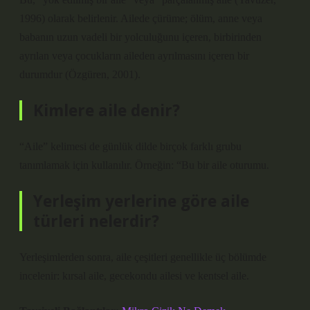
1996) olarak belirlenir. Ailede çürüme; ölüm, anne veya
babanın uzun vadeli bir yolculuğunu içeren, birbirinden
ayrılan veya çocukların aileden ayrılmasını içeren bir
durumdur (Özgüren, 2001).
Kimlere aile denir?
“Aile” kelimesi de günlük dilde birçok farklı grubu
tanımlamak için kullanılır. Örneğin: “Bu bir aile oturumu.
Yerleşim yerlerine göre aile
türleri nelerdir?
Yerleşimlerden sonra, aile çeşitleri genellikle üç bölümde
incelenir: kırsal aile, gecekondu ailesi ve kentsel aile.