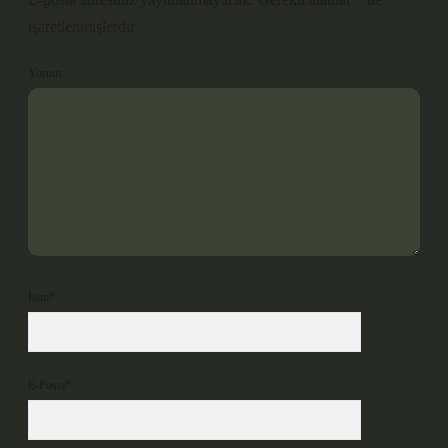
işaretlenmişlerdir
Yorum
İsim*
E-Posta*