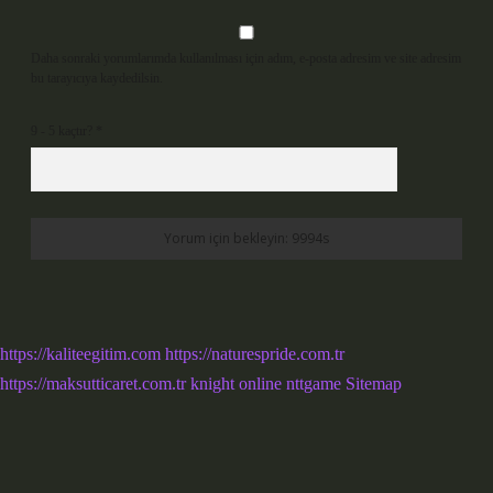
Daha sonraki yorumlarımda kullanılması için adım, e-posta adresim ve site adresim
bu tarayıcıya kaydedilsin.
9 - 5 kaçtır?
*
https://kaliteegitim.com
https://naturespride.com.tr
https://maksutticaret.com.tr
knight online
nttgame
Sitemap