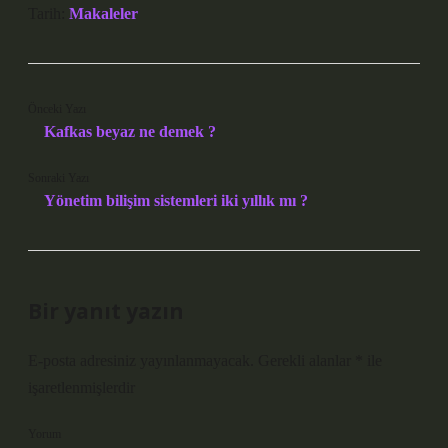
Tarih:
Makaleler
Önceki Yazı
Kafkas beyaz ne demek ?
Sonraki Yazı
Yönetim bilişim sistemleri iki yıllık mı ?
Bir yanıt yazın
E-posta adresiniz yayınlanmayacak.
Gerekli alanlar
*
ile
işaretlenmişlerdir
Yorum