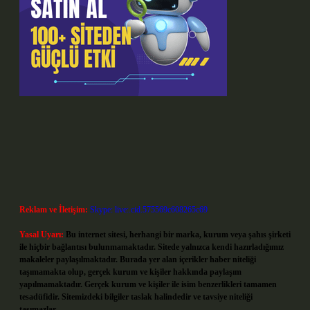
Reklam ve İletişim:
Skype: live:.cid.575569c608265c69
Yasal Uyarı:
Bu internet sitesi, herhangi bir marka, kurum veya şahıs şirketi
ile hiçbir bağlantısı bulunmamaktadır. Sitede yalnızca kendi hazırladığımız
makaleler paylaşılmaktadır. Burada yer alan içerikler haber niteliği
taşımamakta olup, gerçek kurum ve kişiler hakkında paylaşım
yapılmamaktadır. Gerçek kurum ve kişiler ile isim benzerlikleri tamamen
tesadüfidir. Sitemizdeki bilgiler taslak halindedir ve tavsiye niteliği
taşımazlar.