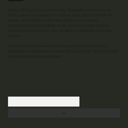
Sitemiz, 5651 Sayılı Kanun gereğince Bilgi Teknolojileri ve İletişim Kurumu
(BTK) tarafından onaylanmış bir Yer Sağlayıcı olarak hizmet vermektedir. Bu
nedenle, sitedeki içerikleri proaktif olarak denetleme veya araştırma
yükümlülüğümüz bulunmamaktadır. Ancak, üyelerimiz yazdıkları içeriklerin
sorumluluğunu taşımakta olup, siteye üye olarak bu sorumluluğu kabul etmiş
sayılırlar.
Hukuka ve yasal düzenlemelere aykırı olduğunu düşündüğünüz içerikleri,
backlinkpanelicomtr@gmail.com
adresine bildirmeniz halinde, ilgili içerikler yasal
süre içerisinde sitemizden kaldırılacaktır.
Arama