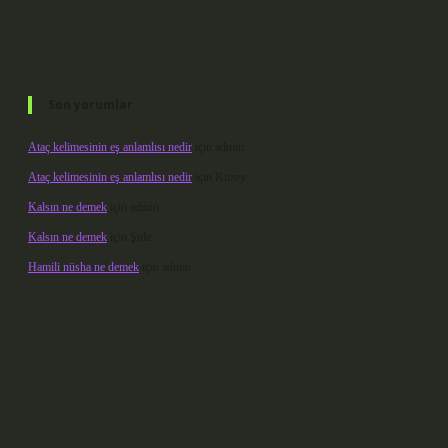
Son yorumlar
Ataç kelimesinin eş anlamlısı nedir
için
admin
Ataç kelimesinin eş anlamlısı nedir
için
Kuzey
Kalsın ne demek
için
admin
Kalsın ne demek
için
Şule
Hamili nüsha ne demek
için
admin