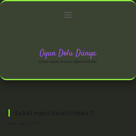
menüyü
Anasayfa
Gizlilik Politikası
Yasal Uyarı
aç
Hakkımızda
Oyun Dolu Dünya
Çocuk ruhunu besleyen eğlenceli fikirler!
Sakal nasıl kısaltılmalı ?
Tarih: Aralık 13, 2025