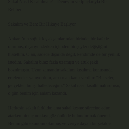
Sakal Nasıl Kısaltılmalı? – Deneyim ve İpuçlarıyla Bir
Rehber
Sakalım ve Ben: Bir Hikaye Başlıyor
Ankara’nın soğuk kış akşamlarından birinde, bir kafede
oturmuş, dışarıyı izlerken içimden bir şeyler değiştiğini
hissettim. O an, sadece dışarıda değil, kendimde de bir yenilik
istedim. Sakalım biraz fazla uzamıştı ve artık şekli
bozulmuştu. Uzun zamandır sakalımı kısaltma konusunda
ertelemeler yapıyordum, ama o an karar verdim: “Bu sefer,
gerçekten bu işi halledeceğim.” Sakal nasıl kısaltılmalı sorusu,
o gün benim için anlam kazandı.
Herkesin sakalı farklıdır, ama sakal kesme sürecine adım
atarken birkaç noktayı göz önünde bulundurmak önemli.
Benim gibi ekonomi okumuş ve veriye dayalı bir şekilde