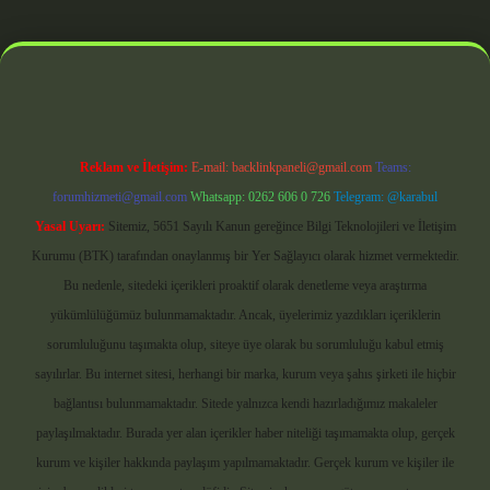
ndoperabet giriş
Reklam ve İletişim:
E-mail:
backlinkpaneli@gmail.com
Teams:
forumhizmeti@gmail.com
Whatsapp: 0262 606 0 726
Telegram: @karabul
Yasal Uyarı:
Sitemiz, 5651 Sayılı Kanun gereğince Bilgi Teknolojileri ve İletişim
Kurumu (BTK) tarafından onaylanmış bir Yer Sağlayıcı olarak hizmet vermektedir.
Bu nedenle, sitedeki içerikleri proaktif olarak denetleme veya araştırma
yükümlülüğümüz bulunmamaktadır. Ancak, üyelerimiz yazdıkları içeriklerin
sorumluluğunu taşımakta olup, siteye üye olarak bu sorumluluğu kabul etmiş
sayılırlar. Bu internet sitesi, herhangi bir marka, kurum veya şahıs şirketi ile hiçbir
bağlantısı bulunmamaktadır. Sitede yalnızca kendi hazırladığımız makaleler
paylaşılmaktadır. Burada yer alan içerikler haber niteliği taşımamakta olup, gerçek
kurum ve kişiler hakkında paylaşım yapılmamaktadır. Gerçek kurum ve kişiler ile