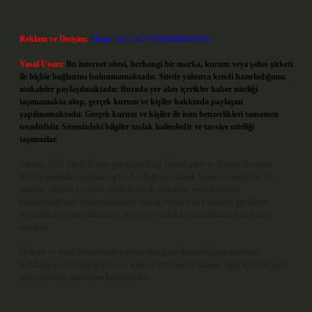
Reklam ve İletişim:
Skype: live:.cid.575569c608265c69
Yasal Uyarı:
Bu internet sitesi, herhangi bir marka, kurum veya şahıs şirketi
ile hiçbir bağlantısı bulunmamaktadır. Sitede yalnızca kendi hazırladığımız
makaleler paylaşılmaktadır. Burada yer alan içerikler haber niteliği
taşımamakta olup, gerçek kurum ve kişiler hakkında paylaşım
yapılmamaktadır. Gerçek kurum ve kişiler ile isim benzerlikleri tamamen
tesadüfidir. Sitemizdeki bilgiler taslak halindedir ve tavsiye niteliği
taşımazlar.
Sitemiz, 5651 Sayılı Kanun gereğince Bilgi Teknolojileri ve İletişim Kurumu
(BTK) tarafından onaylanmış bir Yer Sağlayıcı olarak hizmet vermektedir. Bu
nedenle, sitedeki içerikleri proaktif olarak denetleme veya araştırma
yükümlülüğümüz bulunmamaktadır. Ancak, üyelerimiz yazdıkları içeriklerin
sorumluluğunu taşımakta olup, siteye üye olarak bu sorumluluğu kabul etmiş
sayılırlar.
Hukuka ve yasal düzenlemelere aykırı olduğunu düşündüğünüz içerikleri,
backlinkpanelicomtr@gmail.com
adresine bildirmeniz halinde, ilgili içerikler yasal
süre içerisinde sitemizden kaldırılacaktır.