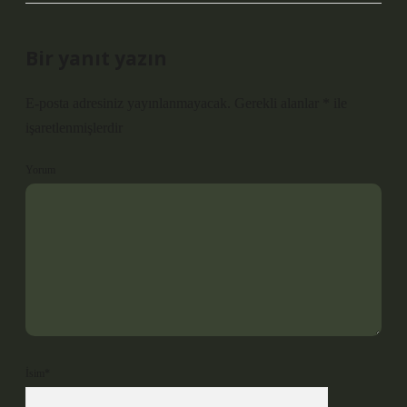
Bir yanıt yazın
E-posta adresiniz yayınlanmayacak.
Gerekli alanlar
*
ile
işaretlenmişlerdir
Yorum
İsim*