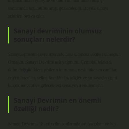
koşullarındaki iyileşme ve ölüm oranlarındaki düşüş
sonucunda hızlı nüfus artışı gözlemlendi. Büyük sanayi
şehirleri ortaya çıktı.
Sanayi devriminin olumsuz
sonuçları nelerdir?
Sanayileşmenin çevre üzerinde bazı olumsuz etkileri olmuştur.
Örneğin, Sanayi Devrimi asit yağmuru, Çernobil felaketi,
iklim değişiklikleri, göllerin kuruması, nesli tükenen canlılar,
eriyen buzullar, seller, kuraklıklar, göçler ve su savaşları gibi
birçok mevcut ve gelecekteki senaryoyu etkilemiştir.
Sanayi Devrimin en önemli
özelliği nedir?
Sanayi Devrimi, 18. yüzyılın sonlarında ortaya çıkan ve kas