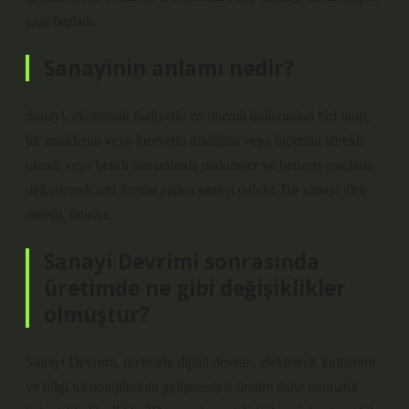
çağı başladı.
Sanayinin anlamı nedir?
Sanayi, ekonomik faaliyetin en önemli dallarından biri olup,
bir maddenin veya kuvvetin niteliğini veya biçimini sürekli
olarak veya belirli zamanlarda makineler ve benzeri araçlarla
değiştirerek seri üretim yapan sanayi dalıdır. Bir sanayi türü
örneği, fabrika.
Sanayi Devrimi sonrasında
üretimde ne gibi değişiklikler
olmuştur?
Sanayi Devrimi, üretimde dijital devrim, elektronik kullanımı
ve bilgi teknolojilerinin gelişmesiyle üretim daha otomatik