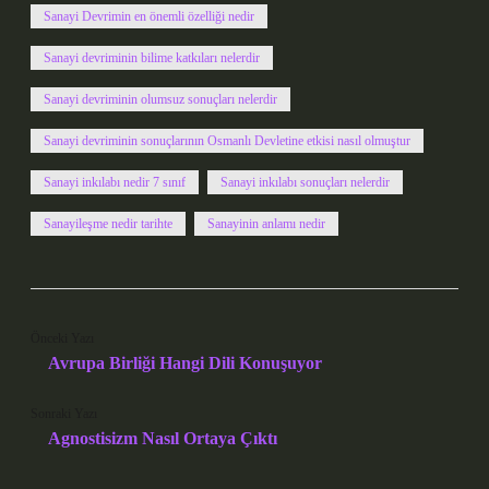
Sanayi Devrimin en önemli özelliği nedir
Sanayi devriminin bilime katkıları nelerdir
Sanayi devriminin olumsuz sonuçları nelerdir
Sanayi devriminin sonuçlarının Osmanlı Devletine etkisi nasıl olmuştur
Sanayi inkılabı nedir 7 sınıf
Sanayi inkılabı sonuçları nelerdir
Sanayileşme nedir tarihte
Sanayinin anlamı nedir
Önceki Yazı
Avrupa Birliği Hangi Dili Konuşuyor
Sonraki Yazı
Agnostisizm Nasıl Ortaya Çıktı