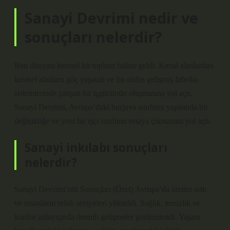
Sanayi Devrimi nedir ve
sonuçları nelerdir?
Batı dünyası kentsel bir toplum haline geldi. Kırsal alanlardan
kentsel alanlara göç yaşandı ve bu nüfus gelişmiş fabrika
sistemlerinde çalışan bir işgücünün oluşmasına yol açtı.
Sanayi Devrimi, Avrupa’daki burjuva sınıfının yapısında bir
değişikliğe ve yeni bir işçi sınıfının ortaya çıkmasına yol açtı.
Sanayi inkılabı sonuçları
nelerdir?
Sanayi Devrimi’nin Sonuçları (Özet) Avrupa’da üretim arttı
ve insanların refah seviyeleri yükseldi. Sağlık, temizlik ve
konfor anlayışında önemli gelişmeler gözlemlendi. Yaşam