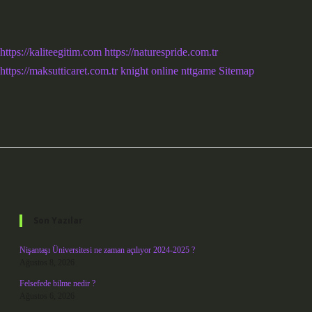
https://kaliteegitim.com
https://naturespride.com.tr
https://maksutticaret.com.tr
knight online
nttgame
Sitemap
Sidebar
Son Yazılar
Nişantaşı Üniversitesi ne zaman açılıyor 2024-2025 ?
Ağustos 8, 2026
Felsefede bilme nedir ?
Ağustos 6, 2026