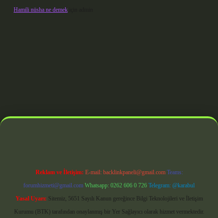
Hamili nüsha ne demek
için
admin
erabet giriş
Reklam ve İletişim:
E-mail:
backlinkpaneli@gmail.com
Teams:
forumhizmeti@gmail.com
Whatsapp: 0262 606 0 726
Telegram: @karabul
Yasal Uyarı:
Sitemiz, 5651 Sayılı Kanun gereğince Bilgi Teknolojileri ve İletişim
Kurumu (BTK) tarafından onaylanmış bir Yer Sağlayıcı olarak hizmet vermektedir.