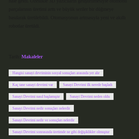
hale geldi. Özellikle 3D yazıcıların geliştirilmesiyle otomobil
parçalarının üretimi arttı ve büyük seriler bir düğmeye
basılarak üretilebildi. Otomasyonun artmasıyla yeni ve akıllı
robotlar üretildi.
Tarih:
Makaleler
Hangisi sanayi devriminin sosyal sonuçları arasında yer alır
Kaç tane sanayi devrimi var
Sanayi Devrimi ilk nerede başladı
Sanayi Devrimi nasıl başlamıştır
Sanayi Devrimi neden oldu
Sanayi Devrimi nedir sonuçları nelerdir
Sanayi Devrimi nedir ve sonuçları nelerdir
Sanayi Devrimi sonrasında üretimde ne gibi değişiklikler olmuştur