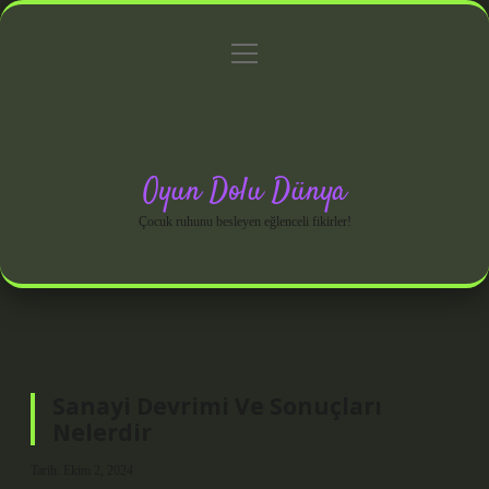
menüyü
Anasayfa
Gizlilik Politikası
Yasal Uyarı
aç
Hakkımızda
Oyun Dolu Dünya
Çocuk ruhunu besleyen eğlenceli fikirler!
Sanayi Devrimi Ve Sonuçları
Nelerdir
Tarih: Ekim 2, 2024