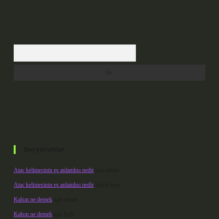
Arama
Son yorumlar
Ataç kelimesinin eş anlamlısı nedir
için
admin
Ataç kelimesinin eş anlamlısı nedir
için
Kuzey
Kalsın ne demek
için
admin
Kalsın ne demek
için
Şule