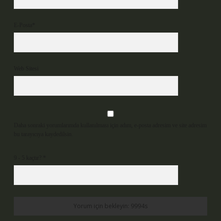
E-Posta*
Web Sitesi
Daha sonraki yorumlarımda kullanılması için adım, e-posta adresim ve site adresim
bu tarayıcıya kaydedilsin.
9 - 5 kaçtır?
*