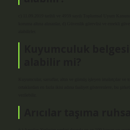
c) 11.09.2019 tarihli ve 4959 sayılı Toplumsal Uyum Kanunu
koruma altına alınanlar, d) Güvenlik görevlisi ve emekli güvenl
alabilirler.
Kuyumculuk belgesi i
alabilir mi?
Kuyumcular, sarraflar, altın ve gümüş işleyen imalatçılar ve to
ortaklardan en fazla ikisi adına faaliyet gösterenlere, bu şirke
verilebilir.
Arıcılar taşıma ruhsa
ö ) Arıcılar: Yerleşim yerleri dışında en az 100 kovan ve araştır