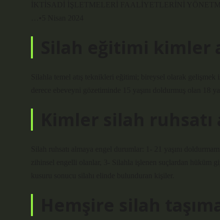
İKTİSADİ İŞLETMELERİ FAALİYETLERİNİ YÖNETME Y
…•5 Nisan 2024
Silah eğitimi kimler a
Silahla temel atış teknikleri eğitimi; bireysel olarak gelişmek 
derece ebeveyni gözetiminde 15 yaşını doldurmuş olan 18 yaş 
Kimler silah ruhsatı
Silah ruhsatı almaya engel durumlar: 1- 21 yaşını doldurmamı
zihinsel engelli olanlar, 3- Silahla işlenen suçlardan hüküm g
kusuru sonucu silahı elinde bulunduran kişiler.
Hemşire silah taşıma