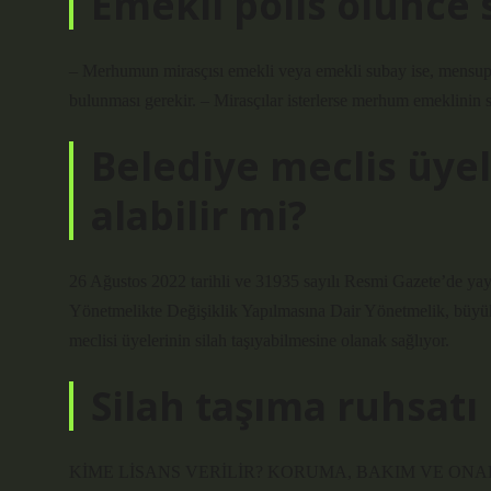
Emekli polis ölünce s
– Merhumun mirasçısı emekli veya emekli subay ise, mensup o
bulunması gerekir. – Mirasçılar isterlerse merhum emeklinin s
Belediye meclis üyel
alabilir mi?
26 Ağustos 2022 tarihli ve 31935 sayılı Resmi Gazete’de yay
Yönetmelikte Değişiklik Yapılmasına Dair Yönetmelik, büyükşe
meclisi üyelerinin silah taşıyabilmesine olanak sağlıyor.
Silah taşıma ruhsatı 
KİME LİSANS VERİLİR? KORUMA, BAKIM VE ONA