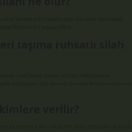
ilahı ne olur?
lduğu kuvvetin ilgili biriminden ateşli silah ruhsatı başvurusunda
ilahını Bundeswehr’e bağışlayabilirler.
eri taşıma ruhsatlı silah
ımlanan Ateşli Silahlar, Bıçaklar ve Diğer Aletler Hakkında
hir belediyelerine bağlı idarelerin yöneticileri ile büyükşehir belediy
kimlere verilir?
RIM İŞLERİNDE KAMU OFİSLERİ, ÖZEL YÖNETİM VE KAM