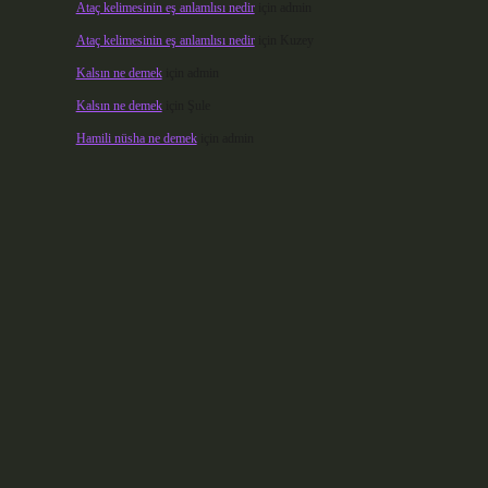
Ataç kelimesinin eş anlamlısı nedir
için
admin
Ataç kelimesinin eş anlamlısı nedir
için
Kuzey
Kalsın ne demek
için
admin
Kalsın ne demek
için
Şule
Hamili nüsha ne demek
için
admin