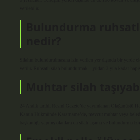
verilebilir.
Bulundurma ruhsatlı
nedir?
Silahın bulundurulmasına izin verilen yer dışında bir yerde ele
verilir. Ruhsatlı silah bulundurmak 1 yıldan 3 yıla kadar hapi
Muhtar silah taşıyabi
24 Aralık tarihli Resmi Gazete’de yayımlanan Olağanüstü Ha
Kanun Hükmünde Kararname’de, mevcut muhtar veya belediye b
başkanlığı yapmış olanlara da silah taşıma ve bulundurma iz