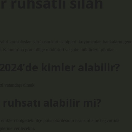
 ruhsatlı silah
Fahri konsoloslar, sarı basın kartı sahipleri, kuyumcular, bankaların gene
ık Kanunu’na göre bölge müdürleri ve şube müdürleri, pilotlar…
2024’de kimler alabilir?
eti vatandaşı olmak.
 ruhsatı alabilir mi?
eri bölgedeki ilçe polis otoritesinin lisans ofisine başvuruda
lerine verilecektir.