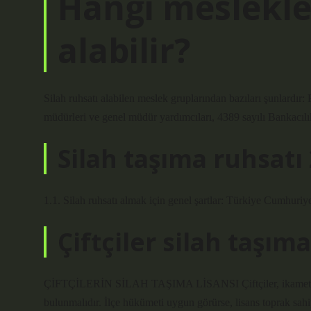
Hangi meslekler
alabilir?
Silah ruhsatı alabilen meslek gruplarından bazıları şunlardır: 
müdürleri ve genel müdür yardımcıları, 4389 sayılı Bankacıl
Silah taşıma ruhsatı 
1.1. Silah ruhsatı almak için genel şartlar: Türkiye Cumhuriy
Çiftçiler silah taşıma
ÇİFTÇİLERİN SİLAH TAŞIMA LİSANSI Çiftçiler, ikamet ettikl
bulunmalıdır. İlçe hükümeti uygun görürse, lisans toprak sahip