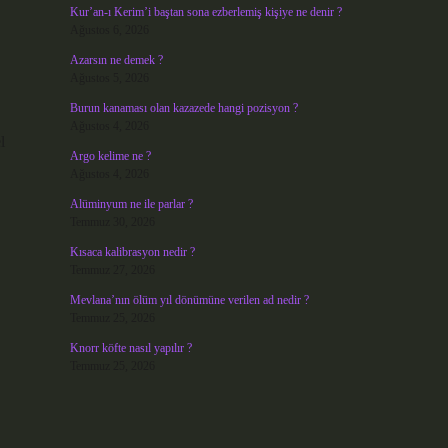
Kur’an-ı Kerim’i baştan sona ezberlemiş kişiye ne denir ?
Ağustos 6, 2026
Azarsın ne demek ?
Ağustos 5, 2026
Burun kanaması olan kazazede hangi pozisyon ?
Ağustos 4, 2026
l
Argo kelime ne ?
Ağustos 4, 2026
Alüminyum ne ile parlar ?
Temmuz 30, 2026
Kısaca kalibrasyon nedir ?
Temmuz 27, 2026
Mevlana’nın ölüm yıl dönümüne verilen ad nedir ?
Temmuz 25, 2026
Knorr köfte nasıl yapılır ?
Temmuz 25, 2026