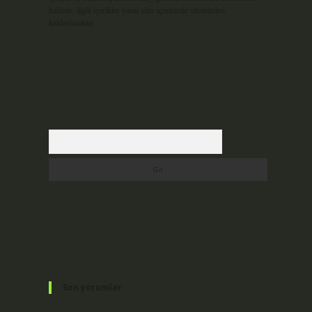
halinde, ilgili içerikler yasal süre içerisinde sitemizden
kaldırılacaktır.
Arama
Son yorumlar