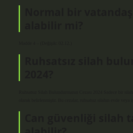
Normal bir vatandaş 
alabilir mi?
Madde 4 – (Değişik: 02.12.)
Ruhsatsız silah bul
2024?
Ruhsatsız Silah Bulundurmanın Cezası 2024 Sadece bir silah 
olarak belirlenmiştir. Bu cezalar, ruhsatsız silahın evde vey
Can güvenliği silah 
alabilir?