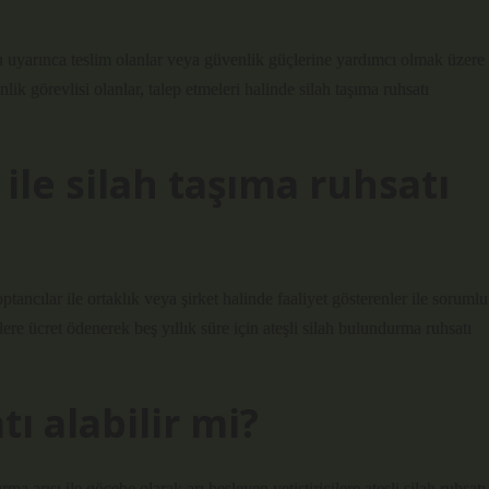
 uyarınca teslim olanlar veya güvenlik güçlerine yardımcı olmak üzere
ik görevlisi olanlar, talep etmeleri halinde silah taşıma ruhsatı
le silah taşıma ruhsatı
ptancılar ile ortaklık veya şirket halinde faaliyet gösterenler ile sorumlu
tlere ücret ödenerek beş yıllık süre için ateşli silah bulundurma ruhsatı
tı alabilir mi?
ma arısı ile göçebe olarak arı besleyen yetiştiricilere ateşli silah ruhsatı