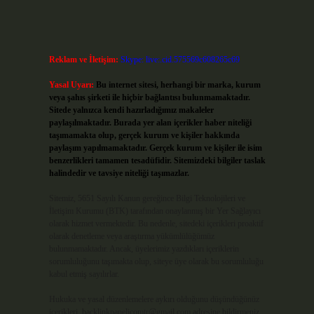
Reklam ve İletişim:
Skype: live:.cid.575569c608265c69
Yasal Uyarı:
Bu internet sitesi, herhangi bir marka, kurum
veya şahıs şirketi ile hiçbir bağlantısı bulunmamaktadır.
Sitede yalnızca kendi hazırladığımız makaleler
paylaşılmaktadır. Burada yer alan içerikler haber niteliği
taşımamakta olup, gerçek kurum ve kişiler hakkında
paylaşım yapılmamaktadır. Gerçek kurum ve kişiler ile isim
benzerlikleri tamamen tesadüfidir. Sitemizdeki bilgiler taslak
halindedir ve tavsiye niteliği taşımazlar.
Sitemiz, 5651 Sayılı Kanun gereğince Bilgi Teknolojileri ve
İletişim Kurumu (BTK) tarafından onaylanmış bir Yer Sağlayıcı
olarak hizmet vermektedir. Bu nedenle, sitedeki içerikleri proaktif
olarak denetleme veya araştırma yükümlülüğümüz
bulunmamaktadır. Ancak, üyelerimiz yazdıkları içeriklerin
sorumluluğunu taşımakta olup, siteye üye olarak bu sorumluluğu
kabul etmiş sayılırlar.
Hukuka ve yasal düzenlemelere aykırı olduğunu düşündüğünüz
içerikleri,
backlinkpanelicomtr@gmail.com
adresine bildirmeniz