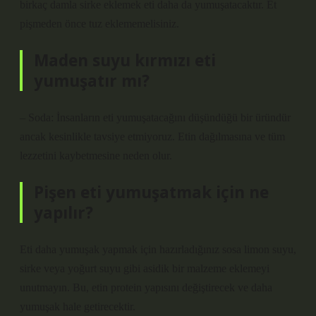
birkaç damla sirke eklemek eti daha da yumuşatacaktır. Et
pişmeden önce tuz eklememelisiniz.
Maden suyu kırmızı eti
yumuşatır mı?
– Soda: İnsanların eti yumuşatacağını düşündüğü bir üründür
ancak kesinlikle tavsiye etmiyoruz. Etin dağılmasına ve tüm
lezzetini kaybetmesine neden olur.
Pişen eti yumuşatmak için ne
yapılır?
Eti daha yumuşak yapmak için hazırladığınız sosa limon suyu,
sirke veya yoğurt suyu gibi asidik bir malzeme eklemeyi
unutmayın. Bu, etin protein yapısını değiştirecek ve daha
yumuşak hale getirecektir.