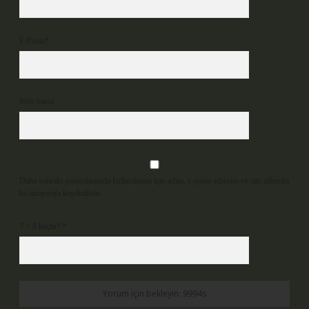
E-Posta*
Web Sitesi
Daha sonraki yorumlarımda kullanılması için adım, e-posta adresim ve site adresim
bu tarayıcıya kaydedilsin.
7 + 8 kaçtır?
*