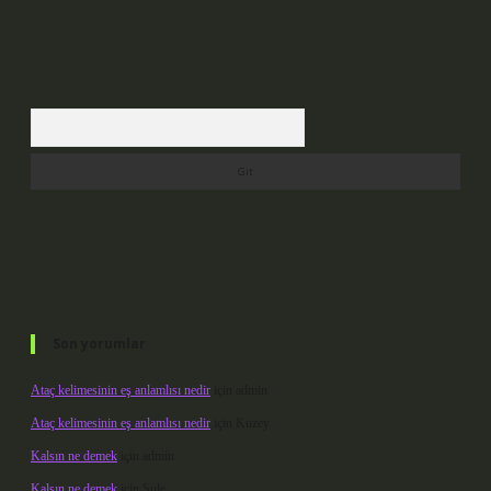
Arama
Son yorumlar
Ataç kelimesinin eş anlamlısı nedir
için
admin
Ataç kelimesinin eş anlamlısı nedir
için
Kuzey
Kalsın ne demek
için
admin
Kalsın ne demek
için
Şule