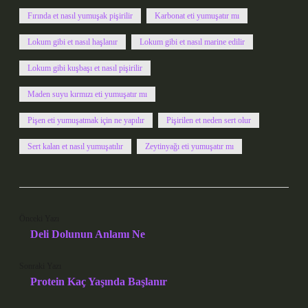
Fırında et nasıl yumuşak pişirilir
Karbonat eti yumuşatır mı
Lokum gibi et nasıl haşlanır
Lokum gibi et nasıl marine edilir
Lokum gibi kuşbaşı et nasıl pişirilir
Maden suyu kırmızı eti yumuşatır mı
Pişen eti yumuşatmak için ne yapılır
Pişirilen et neden sert olur
Sert kalan et nasıl yumuşatılır
Zeytinyağı eti yumuşatır mı
Önceki Yazı
Deli Dolunun Anlamı Ne
Sonraki Yazı
Protein Kaç Yaşında Başlanır