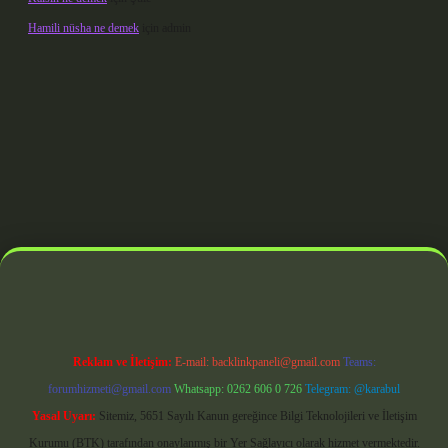
Hamili nüsha ne demek
için
admin
rabet giriş
Reklam ve İletişim:
E-mail:
backlinkpaneli@gmail.com
Teams:
forumhizmeti@gmail.com
Whatsapp: 0262 606 0 726
Telegram: @karabul
Yasal Uyarı:
Sitemiz, 5651 Sayılı Kanun gereğince Bilgi Teknolojileri ve İletişim
Kurumu (BTK) tarafından onaylanmış bir Yer Sağlayıcı olarak hizmet vermektedir.