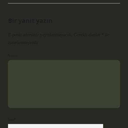
Bir yanıt yazın
E-posta adresiniz yayınlanmayacak.
Gerekli alanlar
*
ile
işaretlenmişlerdir
Yorum
İsim*