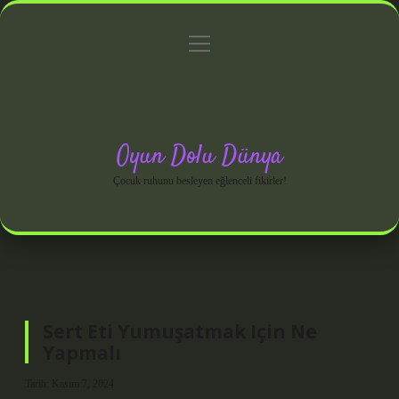
menüyü
Anasayfa
Gizlilik Politikası
Yasal Uyarı
aç
Hakkımızda
Oyun Dolu Dünya
Çocuk ruhunu besleyen eğlenceli fikirler!
Sert Eti Yumuşatmak Için Ne
Yapmalı
Tarih: Kasım 7, 2024