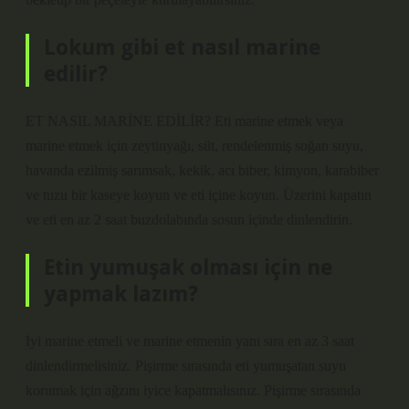
Lokum gibi et nasıl marine
edilir?
ET NASIL MARİNE EDİLİR? Eti marine etmek veya
marine etmek için zeytinyağı, süt, rendelenmiş soğan suyu,
havanda ezilmiş sarımsak, kekik, acı biber, kimyon, karabiber
ve tuzu bir kaseye koyun ve eti içine koyun. Üzerini kapatın
ve eti en az 2 saat buzdolabında sosun içinde dinlendirin.
Etin yumuşak olması için ne
yapmak lazım?
İyi marine etmeli ve marine etmenin yanı sıra en az 3 saat
dinlendirmelisiniz. Pişirme sırasında eti yumuşatan suyu
korumak için ağzını iyice kapatmalısınız. Pişirme sırasında