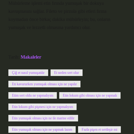
Mühürleme işlemi etin fırında yumuşak bir dokuya
kavuşmasını sağlar. Fileto ve pirzola gibi etleri fırına
koymadan önce birkaç dakika mühürleyin; bu, onların
yumuşak ve lezzetli olmasına yardımcı olur.
Tarih:
Makaleler
Çiğ et nasıl yumuşatılır
Et neden sert olur
Eti kavururken yumuşak olması için ne yapılır
Etim sert oldu ne yapmalıyım
Etin lokum gibi olması için ne yapmalı
Etin lokum gibi pişmesi için ne yapmalıyım
Etin yumuşak olması için ne ile marine edilir
Etin yumuşak olması için ne yapmak lazım
Fazla pişen et sertleşir mi