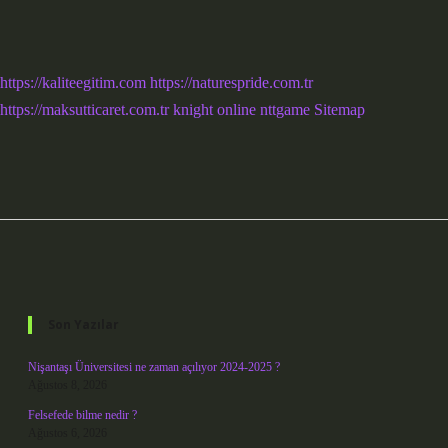
https://kaliteegitim.com
https://naturespride.com.tr
https://maksutticaret.com.tr
knight online
nttgame
Sitemap
Sidebar
Son Yazılar
Nişantaşı Üniversitesi ne zaman açılıyor 2024-2025 ?
Ağustos 8, 2026
Felsefede bilme nedir ?
Ağustos 6, 2026