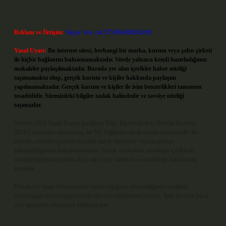
Reklam ve İletişim:
Skype: live:.cid.575569c608265c69
Yasal Uyarı:
Bu internet sitesi, herhangi bir marka, kurum veya şahıs şirketi
ile hiçbir bağlantısı bulunmamaktadır. Sitede yalnızca kendi hazırladığımız
makaleler paylaşılmaktadır. Burada yer alan içerikler haber niteliği
taşımamakta olup, gerçek kurum ve kişiler hakkında paylaşım
yapılmamaktadır. Gerçek kurum ve kişiler ile isim benzerlikleri tamamen
tesadüfidir. Sitemizdeki bilgiler taslak halindedir ve tavsiye niteliği
taşımazlar.
Sitemiz, 5651 Sayılı Kanun gereğince Bilgi Teknolojileri ve İletişim Kurumu
(BTK) tarafından onaylanmış bir Yer Sağlayıcı olarak hizmet vermektedir. Bu
nedenle, sitedeki içerikleri proaktif olarak denetleme veya araştırma
yükümlülüğümüz bulunmamaktadır. Ancak, üyelerimiz yazdıkları içeriklerin
sorumluluğunu taşımakta olup, siteye üye olarak bu sorumluluğu kabul etmiş
sayılırlar.
Hukuka ve yasal düzenlemelere aykırı olduğunu düşündüğünüz içerikleri,
backlinkpanelicomtr@gmail.com
adresine bildirmeniz halinde, ilgili içerikler yasal
süre içerisinde sitemizden kaldırılacaktır.