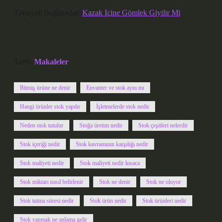
Tavsiyeli Bağlantılar:
Kazak Içine Gömlek Giyilir Mi
Tarih:
Makaleler
Bitmiş ürüne ne denir
Envanter ve stok aynı mı
Hangi ürünler stok yapılır
İşletmelerde stok nedir
Neden stok tutulur
Stoğa üretim nedir
Stok çeşitleri nelerdir
Stok içeriği nedir
Stok kavramının karşılığı nedir
Stok maliyeti nedir
Stok maliyeti nedir kısaca
Stok miktarı nasıl belirlenir
Stok ne denir
Stok ne oluyor
Stok tutma süresi nedir
Stok ürün nedir
Stok ürünleri nedir
Stok yapmak ne anlama gelir