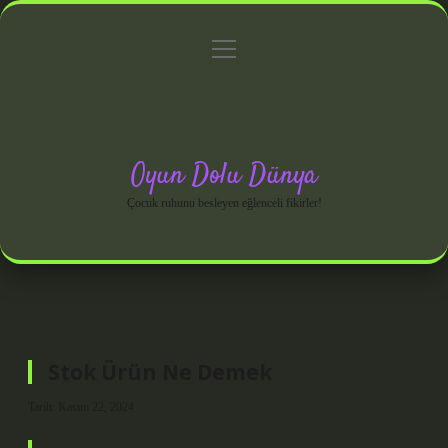
menüyü
Anasayfa
Gizlilik Politikası
Yasal Uyarı
aç
Hakkımızda
Oyun Dolu Dünya
Çocuk ruhunu besleyen eğlenceli fikirler!
Stok Ürün Ne Demek
Tarih: Kasım 22, 2024