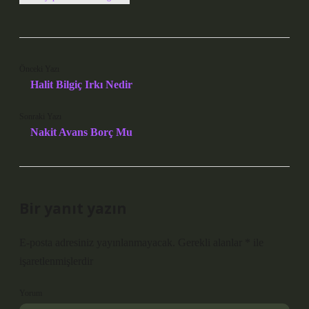
Önceki Yazı
Halit Bilgiç Irkı Nedir
Sonraki Yazı
Nakit Avans Borç Mu
Bir yanıt yazın
E-posta adresiniz yayınlanmayacak.
Gerekli alanlar
*
ile
işaretlenmişlerdir
Yorum