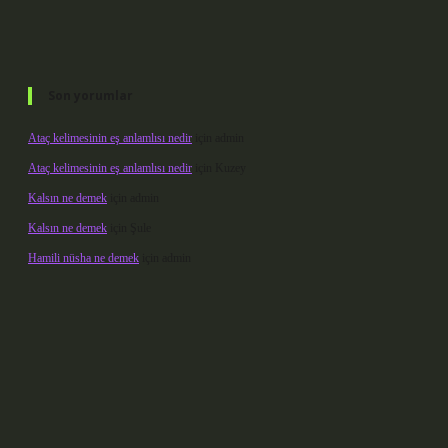
Son yorumlar
Ataç kelimesinin eş anlamlısı nedir
için
admin
Ataç kelimesinin eş anlamlısı nedir
için
Kuzey
Kalsın ne demek
için
admin
Kalsın ne demek
için
Şule
Hamili nüsha ne demek
için
admin