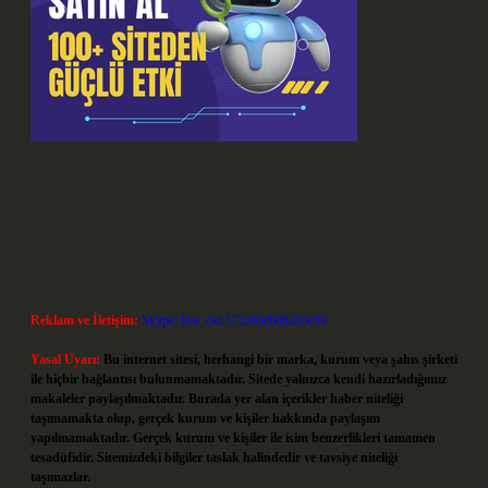
Reklam ve İletişim:
Skype: live:.cid.575569c608265c69
Yasal Uyarı:
Bu internet sitesi, herhangi bir marka, kurum veya şahıs şirketi
ile hiçbir bağlantısı bulunmamaktadır. Sitede yalnızca kendi hazırladığımız
makaleler paylaşılmaktadır. Burada yer alan içerikler haber niteliği
taşımamakta olup, gerçek kurum ve kişiler hakkında paylaşım
yapılmamaktadır. Gerçek kurum ve kişiler ile isim benzerlikleri tamamen
tesadüfidir. Sitemizdeki bilgiler taslak halindedir ve tavsiye niteliği
taşımazlar.