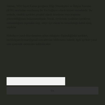
Sitemiz, 5651 Sayılı Kanun gereğince Bilgi Teknolojileri ve İletişim Kurumu
(BTK) tarafından onaylanmış bir Yer Sağlayıcı olarak hizmet vermektedir. Bu
nedenle, sitedeki içerikleri proaktif olarak denetleme veya araştırma
yükümlülüğümüz bulunmamaktadır. Ancak, üyelerimiz yazdıkları içeriklerin
sorumluluğunu taşımakta olup, siteye üye olarak bu sorumluluğu kabul etmiş
sayılırlar.
Hukuka ve yasal düzenlemelere aykırı olduğunu düşündüğünüz içerikleri,
backlinkpanelicomtr@gmail.com
adresine bildirmeniz halinde, ilgili içerikler yasal
süre içerisinde sitemizden kaldırılacaktır.
Arama