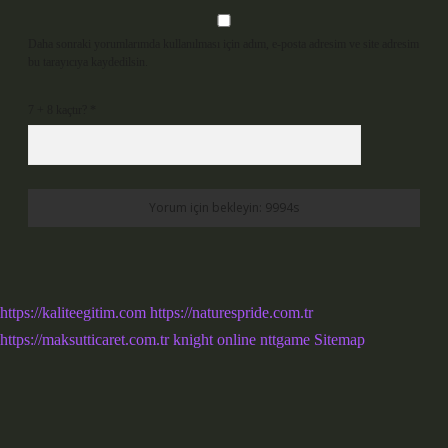
Daha sonraki yorumlarımda kullanılması için adım, e-posta adresim ve site adresim
bu tarayıcıya kaydedilsin.
7 + 8 kaçtır?
*
https://kaliteegitim.com
https://naturespride.com.tr
https://maksutticaret.com.tr
knight online
nttgame
Sitemap