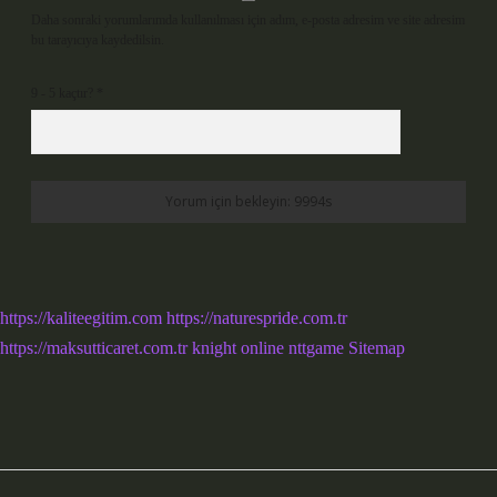
Daha sonraki yorumlarımda kullanılması için adım, e-posta adresim ve site adresim
bu tarayıcıya kaydedilsin.
9 - 5 kaçtır?
*
https://kaliteegitim.com
https://naturespride.com.tr
https://maksutticaret.com.tr
knight online
nttgame
Sitemap