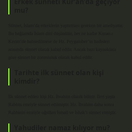
Erkek sünneti Kur’an’da geçiyor
mu?
Sünnet, İslam’da erkeklerin yaptırması gereken bir ameliyattır.
Bu bağlamda İslam dini düşünülür, her ne kadar Kuran-ı
Kerim’de bahsedilmese de Hz. Peygamber’in hadisleri
arasında sünnet olarak kabul edilir. Ancak bazı kaynaklara
göre sünnet bir zorunluluk olarak kabul edilir.
Tarihte ilk sünnet olan kişi
kimdir?
İlk sünnet edilen kişi Hz. İbrahim olarak bilinir. İleri yaşta
Rabbin emriyle sünnet edilmiştir. Hz. İbrahim daha sonra
Rabbinin emriyle oğulları İsmail ve İshak’ı sünnet etmiştir.
Yahudiler namaz kılıyor mu?