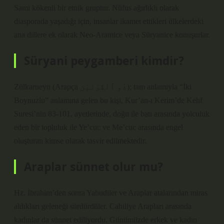
Sami kökenli bir etnik gruptur. Nüfus ağırlıklı olarak
diasporada yaşadığı için, insanlar ikamet ettikleri ülkelerdeki
ana dillere ek olarak Neo-Aramice veya Süryanice konuşurlar.
Süryani peygamberi kimdir?
Zülkarneyn (Arapça ذُو ٱلْقَرْنَيْن); tam anlamıyla “İki
Boynuzlu” anlamına gelen bu kişi, Kur’an-ı Kerim’de Kehf
Suresi’nin 83-101. ayetlerinde, doğu ile batı arasında yolculuk
eden bir topluluk ile Ye’cuc ve Me’cuc arasında engel
oluşturan kimse olarak tasvir edilmektedir.
Araplar sünnet olur mu?
Hz. İbrahim’den sonra Yahudiler ve Araplar atalarından miras
aldıkları geleneği sürdürdüler. Cahiliye Arapları arasında
kadınlar da sünnet ediliyordu. Günümüzde erkek ve kadın