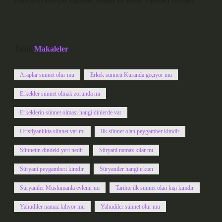
Tarih:
Makaleler
Araplar sünnet olur mu
Erkek sünneti Kuranda geçiyor mu
Erkekler sünnet olmak zorunda mı
Erkeklerin sünnet olması hangi dinlerde var
Hristiyanlıkta sünnet var mı
İlk sünnet olan peygamber kimdir
Sünnetin dindeki yeri nedir
Süryani namaz kılar mı
Süryani peygamberi kimdir
Süryaniler hangi ırktan
Süryaniler Müslümanla evlenir mi
Tarihte ilk sünnet olan kişi kimdir
Yahudiler namaz kılıyor mu
Yahudiler sünnet olur mu