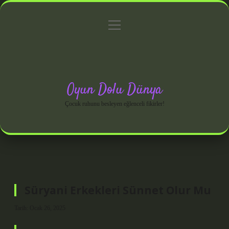
menüyü
Anasayfa
Gizlilik Politikası
Yasal Uyarı
aç
Hakkımızda
Oyun Dolu Dünya
Çocuk ruhunu besleyen eğlenceli fikirler!
Süryani Erkekleri Sünnet Olur Mu
Tarih: Ocak 26, 2025