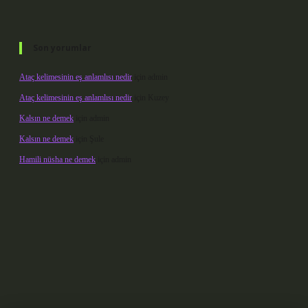
Son yorumlar
Ataç kelimesinin eş anlamlısı nedir
için
admin
Ataç kelimesinin eş anlamlısı nedir
için
Kuzey
Kalsın ne demek
için
admin
Kalsın ne demek
için
Şule
Hamili nüsha ne demek
için
admin