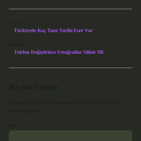
Önceki Yazı
Türkiyede Kaç Tane Tarihi Eser Var
Sonraki Yazı
Telefon Değiştirince Fotoğraflar Silinir Mi
Bir yanıt yazın
E-posta adresiniz yayınlanmayacak.
Gerekli alanlar
*
ile
işaretlenmişlerdir
Yorum