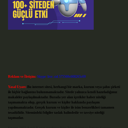
Reklam ve İletişim:
Skype: live:.cid.575569c608265c69
Yasal Uyarı:
Bu internet sitesi, herhangi bir marka, kurum veya şahıs şirketi
ile hiçbir bağlantısı bulunmamaktadır. Sitede yalnızca kendi hazırladığımız
makaleler paylaşılmaktadır. Burada yer alan içerikler haber niteliği
taşımamakta olup, gerçek kurum ve kişiler hakkında paylaşım
yapılmamaktadır. Gerçek kurum ve kişiler ile isim benzerlikleri tamamen
tesadüfidir. Sitemizdeki bilgiler taslak halindedir ve tavsiye niteliği
taşımazlar.