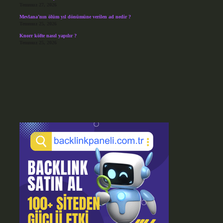
Temmuz 27, 2026
Mevlana’nın ölüm yıl dönümüne verilen ad nedir ?
Temmuz 25, 2026
Knorr köfte nasıl yapılır ?
Temmuz 25, 2026