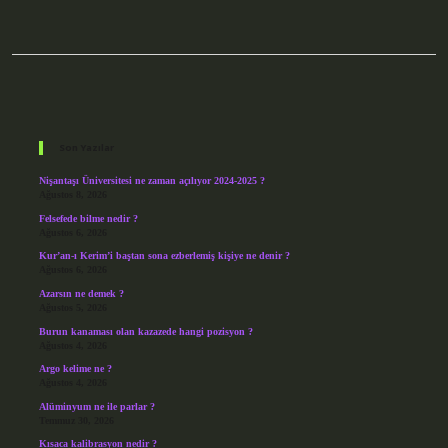
Sidebar
Son Yazılar
Nişantaşı Üniversitesi ne zaman açılıyor 2024-2025 ?
Ağustos 8, 2026
Felsefede bilme nedir ?
Ağustos 6, 2026
Kur’an-ı Kerim’i baştan sona ezberlemiş kişiye ne denir ?
Ağustos 6, 2026
Azarsın ne demek ?
Ağustos 5, 2026
Burun kanaması olan kazazede hangi pozisyon ?
Ağustos 4, 2026
Argo kelime ne ?
Ağustos 4, 2026
Alüminyum ne ile parlar ?
Temmuz 30, 2026
Kısaca kalibrasyon nedir ?