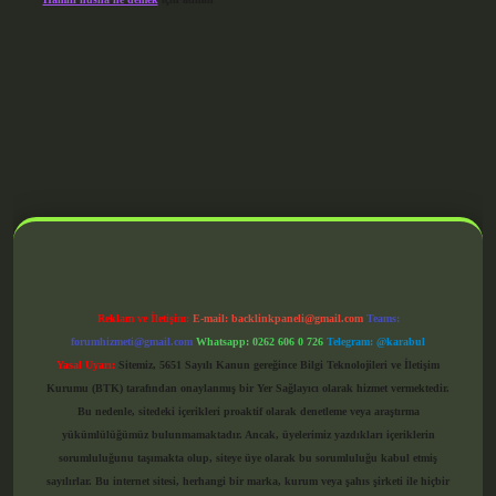
grandoperabet giriş
Reklam ve İletişim:
E-mail:
backlinkpaneli@gmail.com
Teams:
forumhizmeti@gmail.com
Whatsapp: 0262 606 0 726
Telegram: @karabul
Yasal Uyarı:
Sitemiz, 5651 Sayılı Kanun gereğince Bilgi Teknolojileri ve İletişim
Kurumu (BTK) tarafından onaylanmış bir Yer Sağlayıcı olarak hizmet vermektedir.
Bu nedenle, sitedeki içerikleri proaktif olarak denetleme veya araştırma
yükümlülüğümüz bulunmamaktadır. Ancak, üyelerimiz yazdıkları içeriklerin
sorumluluğunu taşımakta olup, siteye üye olarak bu sorumluluğu kabul etmiş
sayılırlar. Bu internet sitesi, herhangi bir marka, kurum veya şahıs şirketi ile hiçbir