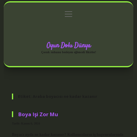
menüyü
Anasayfa
Gizlilik Politikası
Yasal Uyarı
aç
Hakkımızda
Oyun Dolu Dünya
Çocuk ruhunu besleyen eğlenceli fikirler!
Etiket:
Araba boyacısı ne kadar kazanır
Boya Işi Zor Mu
Tarih: Kasım 6, 2024
Boyacı ayda ne kadar kazanır? Kullanıcıların iş başvurularında