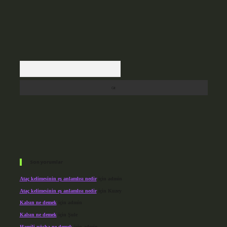
Arama
Son yorumlar
Ataç kelimesinin eş anlamlısı nedir
için
admin
Ataç kelimesinin eş anlamlısı nedir
için
Kuzey
Kalsın ne demek
için
admin
Kalsın ne demek
için
Şule
Hamili nüsha ne demek
için
admin