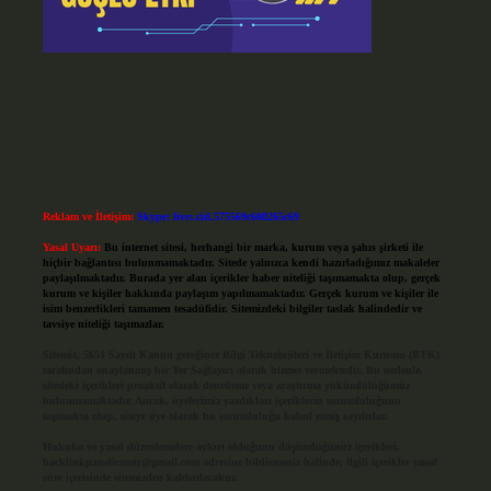
Reklam ve İletişim:
Skype: live:.cid.575569c608265c69
Yasal Uyarı:
Bu internet sitesi, herhangi bir marka, kurum veya şahıs şirketi ile
hiçbir bağlantısı bulunmamaktadır. Sitede yalnızca kendi hazırladığımız makaleler
paylaşılmaktadır. Burada yer alan içerikler haber niteliği taşımamakta olup, gerçek
kurum ve kişiler hakkında paylaşım yapılmamaktadır. Gerçek kurum ve kişiler ile
isim benzerlikleri tamamen tesadüfidir. Sitemizdeki bilgiler taslak halindedir ve
tavsiye niteliği taşımazlar.
Sitemiz, 5651 Sayılı Kanun gereğince Bilgi Teknolojileri ve İletişim Kurumu (BTK)
tarafından onaylanmış bir Yer Sağlayıcı olarak hizmet vermektedir. Bu nedenle,
sitedeki içerikleri proaktif olarak denetleme veya araştırma yükümlülüğümüz
bulunmamaktadır. Ancak, üyelerimiz yazdıkları içeriklerin sorumluluğunu
taşımakta olup, siteye üye olarak bu sorumluluğu kabul etmiş sayılırlar.
Hukuka ve yasal düzenlemelere aykırı olduğunu düşündüğünüz içerikleri,
backlinkpanelicomtr@gmail.com
adresine bildirmeniz halinde, ilgili içerikler yasal
süre içerisinde sitemizden kaldırılacaktır.