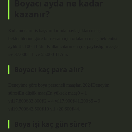
Boyacı ayda ne kadar
kazanır?
Kullanıcıların iş başvurularında paylaştıkları maaş
beklentilerine göre bir ressam için ortalama maaş beklentisi
aylık 41.100 TL’dir. Kullanıcıların en çok paylaştığı maaşlar
ise 37.000 TL ve 55.000 TL’dir.
Boyacı kaç para alır?
Deneyime göre boya personeli maaşları 2024Deneyim
süresiEn düşük maaşEn yüksek maaş0 – 1
yıl17.800₺33.800₺2 – 4 yıl17.900₺41.200₺5 – 9
yıl19.700₺42.500₺10 yıl +20.600₺44.
Boya işi kaç gün sürer?