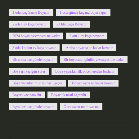
1 oda Kaç Saatte Boyanır
1 usta günde kaç m2 boya yapar
2 artı 1 ev kaça boyanır
2 Oda Kaça Boyanır
2024 boyacı yevmiyesi ne kadar
3 artı 1 ev kaça boyanır
3 oda 1 salon ev kaça boyanır
Araba boyacısı ne kadar kazanır
Bir araba kaç günde boyanır
Bir boyacının günlük yevmiyesi ne kadar
Boya işi kaç gün sürer
Boya yaparken ilk önce nereden başlanır
Boya yaparken rulo izi nasıl geçer
Boyacı ayda ne kadar kazanır
Boyacı kaç para alır
Boyacılık nasıl öğrenilir
Eşyalı ev kaç günde boyanır
Önce tavan mı duvar mı