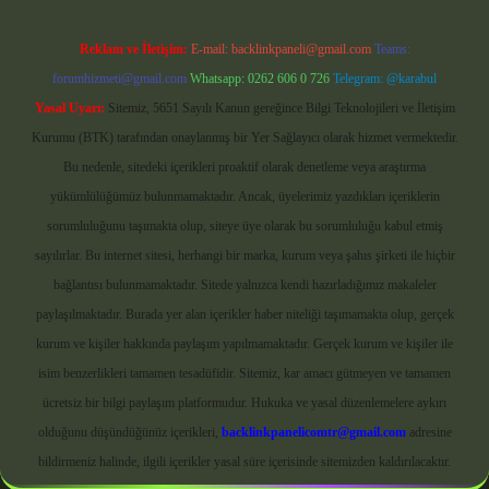
Reklam ve İletişim:
E-mail:
backlinkpaneli@gmail.com
Teams:
forumhizmeti@gmail.com
Whatsapp: 0262 606 0 726
Telegram: @karabul
Yasal Uyarı:
Sitemiz, 5651 Sayılı Kanun gereğince Bilgi Teknolojileri ve İletişim
Kurumu (BTK) tarafından onaylanmış bir Yer Sağlayıcı olarak hizmet vermektedir.
Bu nedenle, sitedeki içerikleri proaktif olarak denetleme veya araştırma
yükümlülüğümüz bulunmamaktadır. Ancak, üyelerimiz yazdıkları içeriklerin
sorumluluğunu taşımakta olup, siteye üye olarak bu sorumluluğu kabul etmiş
sayılırlar. Bu internet sitesi, herhangi bir marka, kurum veya şahıs şirketi ile hiçbir
bağlantısı bulunmamaktadır. Sitede yalnızca kendi hazırladığımız makaleler
paylaşılmaktadır. Burada yer alan içerikler haber niteliği taşımamakta olup, gerçek
kurum ve kişiler hakkında paylaşım yapılmamaktadır. Gerçek kurum ve kişiler ile
isim benzerlikleri tamamen tesadüfidir. Sitemiz, kar amacı gütmeyen ve tamamen
ücretsiz bir bilgi paylaşım platformudur. Hukuka ve yasal düzenlemelere aykırı
olduğunu düşündüğünüz içerikleri,
backlinkpanelicomtr@gmail.com
adresine
bildirmeniz halinde, ilgili içerikler yasal süre içerisinde sitemizden kaldırılacaktır.