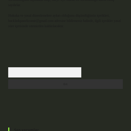
sayılırlar.
Hukuka ve yasal düzenlemelere aykırı olduğunu düşündüğünüz içerikleri,
backlinkpanelicomtr@gmail.com
adresine bildirmeniz halinde, ilgili içerikler yasal
süre içerisinde sitemizden kaldırılacaktır.
Arama
Son yorumlar