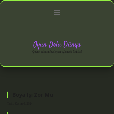
menüyü
Anasayfa
Gizlilik Politikası
Yasal Uyarı
aç
Hakkımızda
Oyun Dolu Dünya
Çocuk ruhunu besleyen eğlenceli fikirler!
Boya Işi Zor Mu
Tarih: Kasım 6, 2024