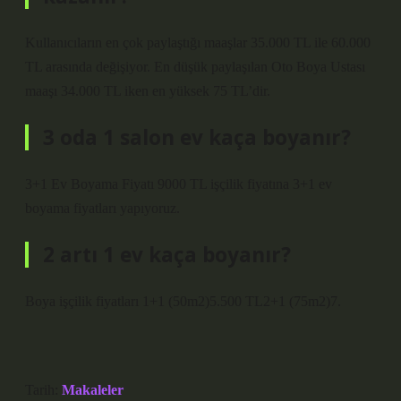
Kullanıcıların en çok paylaştığı maaşlar 35.000 TL ile 60.000
TL arasında değişiyor. En düşük paylaşılan Oto Boya Ustası
maaşı 34.000 TL iken en yüksek 75 TL’dir.
3 oda 1 salon ev kaça boyanır?
3+1 Ev Boyama Fiyatı 9000 TL işçilik fiyatına 3+1 ev
boyama fiyatları yapıyoruz.
2 artı 1 ev kaça boyanır?
Boya işçilik fiyatları 1+1 (50m2)5.500 TL2+1 (75m2)7.
Tarih:
Makaleler