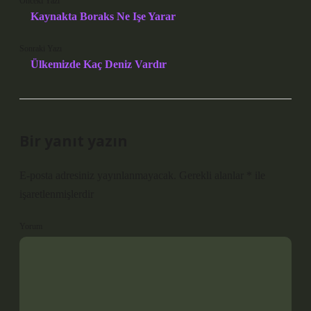
Önceki Yazı
Kaynakta Boraks Ne Işe Yarar
Sonraki Yazı
Ülkemizde Kaç Deniz Vardır
Bir yanıt yazın
E-posta adresiniz yayınlanmayacak.
Gerekli alanlar
*
ile
işaretlenmişlerdir
Yorum