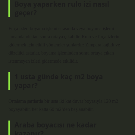
Boya yaparken rulo izi nasıl
geçer?
Fırça izleri boyama işlemi sırasında veya boyama işlemi
tamamlandıktan sonra ortaya çıkabilir. Rulo ve fırça izlerini
gidermek için etkili yöntemler şunlardır: Zımpara kağıdı ve
düzeltici astarlar, boyama işleminden sonra ortaya çıkan
istenmeyen izleri gidermede etkilidir.
1 usta günde kaç m2 boya
yapar?
Ortalama şartlarda bir usta iki kat duvar boyasıyla 120 m2
boyayabilir, her katta 60 m2’den başlanabilir.
Araba boyacısı ne kadar
kazanır?