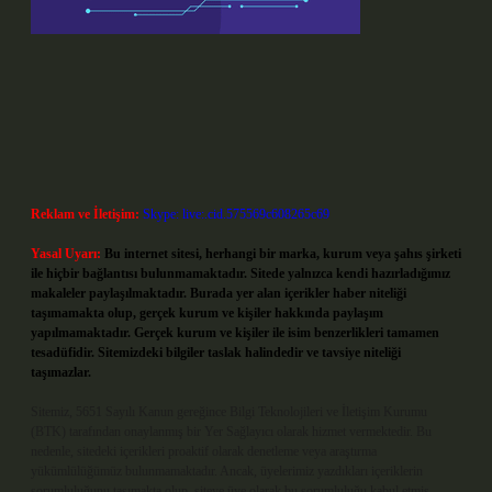
Reklam ve İletişim:
Skype: live:.cid.575569c608265c69
Yasal Uyarı:
Bu internet sitesi, herhangi bir marka, kurum veya şahıs şirketi
ile hiçbir bağlantısı bulunmamaktadır. Sitede yalnızca kendi hazırladığımız
makaleler paylaşılmaktadır. Burada yer alan içerikler haber niteliği
taşımamakta olup, gerçek kurum ve kişiler hakkında paylaşım
yapılmamaktadır. Gerçek kurum ve kişiler ile isim benzerlikleri tamamen
tesadüfidir. Sitemizdeki bilgiler taslak halindedir ve tavsiye niteliği
taşımazlar.
Sitemiz, 5651 Sayılı Kanun gereğince Bilgi Teknolojileri ve İletişim Kurumu
(BTK) tarafından onaylanmış bir Yer Sağlayıcı olarak hizmet vermektedir. Bu
nedenle, sitedeki içerikleri proaktif olarak denetleme veya araştırma
yükümlülüğümüz bulunmamaktadır. Ancak, üyelerimiz yazdıkları içeriklerin
sorumluluğunu taşımakta olup, siteye üye olarak bu sorumluluğu kabul etmiş