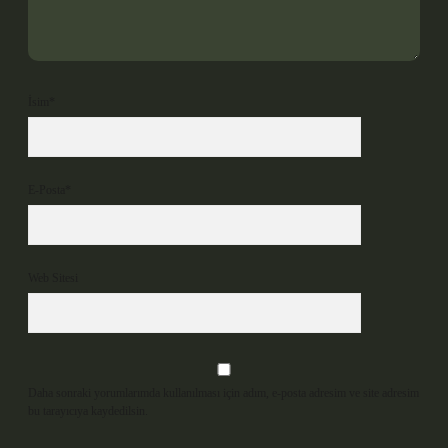
İsim*
E-Posta*
Web Sitesi
Daha sonraki yorumlarımda kullanılması için adım, e-posta adresim ve site adresim
bu tarayıcıya kaydedilsin.