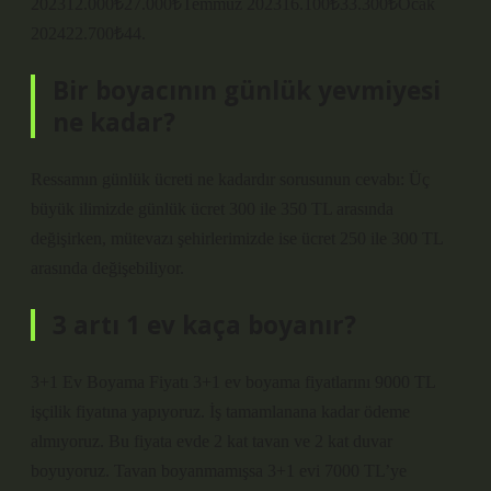
202312.000₺27.000₺Temmuz 202316.100₺33.300₺Ocak
202422.700₺44.
Bir boyacının günlük yevmiyesi
ne kadar?
Ressamın günlük ücreti ne kadardır sorusunun cevabı: Üç
büyük ilimizde günlük ücret 300 ile 350 TL arasında
değişirken, mütevazı şehirlerimizde ise ücret 250 ile 300 TL
arasında değişebiliyor.
3 artı 1 ev kaça boyanır?
3+1 Ev Boyama Fiyatı 3+1 ev boyama fiyatlarını 9000 TL
işçilik fiyatına yapıyoruz. İş tamamlanana kadar ödeme
almıyoruz. Bu fiyata evde 2 kat tavan ve 2 kat duvar
boyuyoruz. Tavan boyanmamışsa 3+1 evi 7000 TL’ye