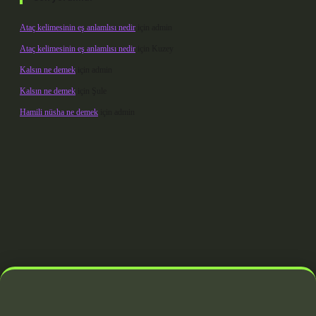
Ataç kelimesinin eş anlamlısı nedir
için
admin
Ataç kelimesinin eş anlamlısı nedir
için
Kuzey
Kalsın ne demek
için
admin
Kalsın ne demek
için
Şule
Hamili nüsha ne demek
için
admin
doperabet giriş