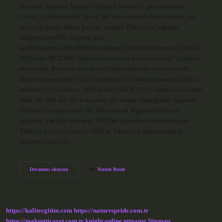
yer alan Arjantin, İnsani Gelişme Endeksi’ne göre dünyada
47’nci, Latin Amerika’da ise Şili’nin ardından ikinci sırada yer
alıyor. Arjantin ülkesi kaçıncı sırada? Ülkeler ve bağımlı
bölgelerSatırÜlkeToplam alan
km²8Arjantin2.780.4009Kazakistan2.724.90010Cezayir2.381.74
111Kongo DC2.344. Arjantin ekonomisi kaçıncı sırada? Arjantin
ekonomisi, Brezilya’dan sonra Güney Amerika’nın en büyük
ikinci ekonomisidir. 418.150 milyar ABD doları (nominal, 2021,
tahmini) 1.015 milyar ABD doları (SAGP, 2021, tahmini) Arjantin
fakir bir ülke mi? Bu rakamlar göz önüne alındığında Arjantin,
Türkiye’den daha fakir bir ülke olarak değerlendiriliyor.
Arjantin Türkiye dost mu? 1992’de Arjantin Cumhurbaşkanı
Türkiye’yi ziyaret etti ve 1995’te Türkiye Cumhurbaşkanı
Arjantin’i ziyaret…
Arjantin
Devamını okuyun
Yorum Bırak
Güçlü
Bir
Ülke
Mi
https://kaliteegitim.com
https://naturespride.com.tr
https://maksutticaret.com.tr
knight online
nttgame
Sitemap