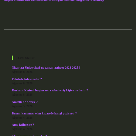
Sidebar
Son Yazılar
Nişantaşı Üniversitesi ne zaman açılıyor 2024-2025 ?
Ağustos 8, 2026
Felsefede bilme nedir ?
Ağustos 6, 2026
Kur’an-ı Kerim’i baştan sona ezberlemiş kişiye ne denir ?
Ağustos 6, 2026
Azarsın ne demek ?
Ağustos 5, 2026
Burun kanaması olan kazazede hangi pozisyon ?
Ağustos 4, 2026
Argo kelime ne ?
Ağustos 4, 2026