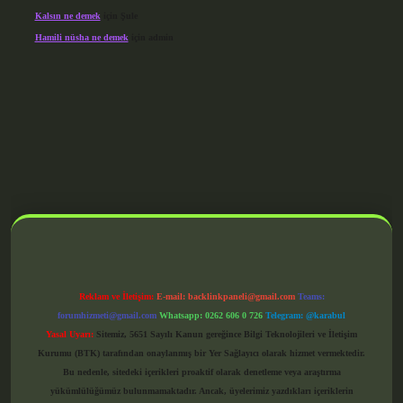
Kalsın ne demek
için
Şule
Hamili nüsha ne demek
için
admin
grandoperabet giriş
Reklam ve İletişim:
E-mail:
backlinkpaneli@gmail.com
Teams:
forumhizmeti@gmail.com
Whatsapp: 0262 606 0 726
Telegram: @karabul
Yasal Uyarı:
Sitemiz, 5651 Sayılı Kanun gereğince Bilgi Teknolojileri ve İletişim
Kurumu (BTK) tarafından onaylanmış bir Yer Sağlayıcı olarak hizmet vermektedir.
Bu nedenle, sitedeki içerikleri proaktif olarak denetleme veya araştırma
yükümlülüğümüz bulunmamaktadır. Ancak, üyelerimiz yazdıkları içeriklerin