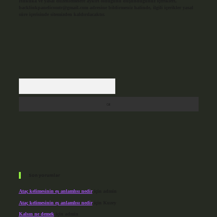
Hukuka ve yasal düzenlemelere aykırı olduğunu düşündüğünüz içerikleri,
backlinkpanelicomtr@gmail.com
adresine bildirmeniz halinde, ilgili içerikler yasal
süre içerisinde sitemizden kaldırılacaktır.
Arama
Son yorumlar
Ataç kelimesinin eş anlamlısı nedir
için
admin
Ataç kelimesinin eş anlamlısı nedir
için
Kuzey
Kalsın ne demek
için
admin