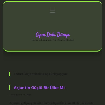
menüyü
Anasayfa
Gizlilik Politikası
Yasal Uyarı
aç
Hakkımızda
Oyun Dolu Dünya
Çocuk ruhunu besleyen eğlenceli fikirler!
Etiket:
Arjantinde kaç Türk yaşıyor
Arjantin Güçlü Bir Ülke Mi
Tarih: Ekim 24, 2024
Arjantin gelişmiş bir ülke mi? Gelişmekte olan ülkeler arasında