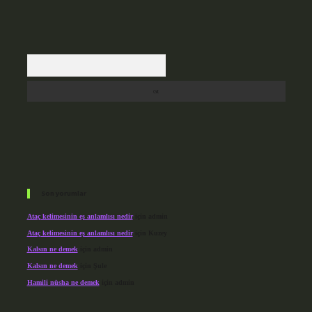
Arama
Son yorumlar
Ataç kelimesinin eş anlamlısı nedir
için
admin
Ataç kelimesinin eş anlamlısı nedir
için
Kuzey
Kalsın ne demek
için
admin
Kalsın ne demek
için
Şule
Hamili nüsha ne demek
için
admin