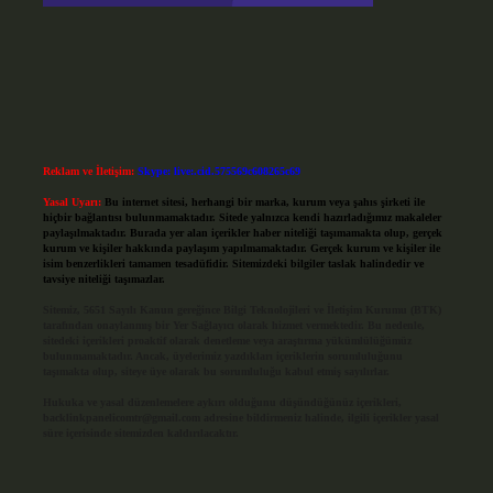
Reklam ve İletişim:
Skype: live:.cid.575569c608265c69
Yasal Uyarı:
Bu internet sitesi, herhangi bir marka, kurum veya şahıs şirketi ile
hiçbir bağlantısı bulunmamaktadır. Sitede yalnızca kendi hazırladığımız makaleler
paylaşılmaktadır. Burada yer alan içerikler haber niteliği taşımamakta olup, gerçek
kurum ve kişiler hakkında paylaşım yapılmamaktadır. Gerçek kurum ve kişiler ile
isim benzerlikleri tamamen tesadüfidir. Sitemizdeki bilgiler taslak halindedir ve
tavsiye niteliği taşımazlar.
Sitemiz, 5651 Sayılı Kanun gereğince Bilgi Teknolojileri ve İletişim Kurumu (BTK)
tarafından onaylanmış bir Yer Sağlayıcı olarak hizmet vermektedir. Bu nedenle,
sitedeki içerikleri proaktif olarak denetleme veya araştırma yükümlülüğümüz
bulunmamaktadır. Ancak, üyelerimiz yazdıkları içeriklerin sorumluluğunu
taşımakta olup, siteye üye olarak bu sorumluluğu kabul etmiş sayılırlar.
Hukuka ve yasal düzenlemelere aykırı olduğunu düşündüğünüz içerikleri,
backlinkpanelicomtr@gmail.com
adresine bildirmeniz halinde, ilgili içerikler yasal
süre içerisinde sitemizden kaldırılacaktır.