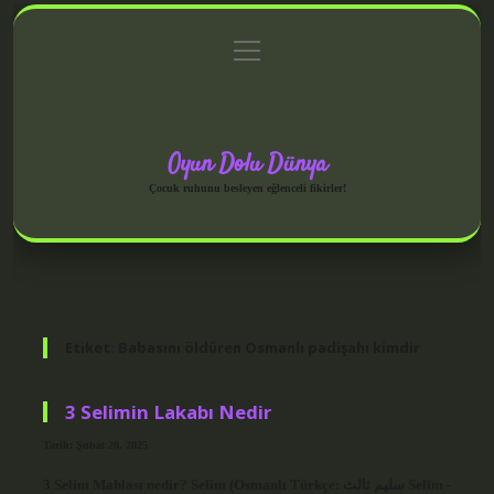
menüyü
Anasayfa
Gizlilik Politikası
Yasal Uyarı
aç
Hakkımızda
Oyun Dolu Dünya
Çocuk ruhunu besleyen eğlenceli fikirler!
Etiket:
Babasını öldüren Osmanlı padişahı kimdir
3 Selimin Lakabı Nedir
Tarih: Şubat 20, 2025
3 Selim Mahlası nedir? Selim (Osmanlı Türkçe: سليم ثالث Selīm -