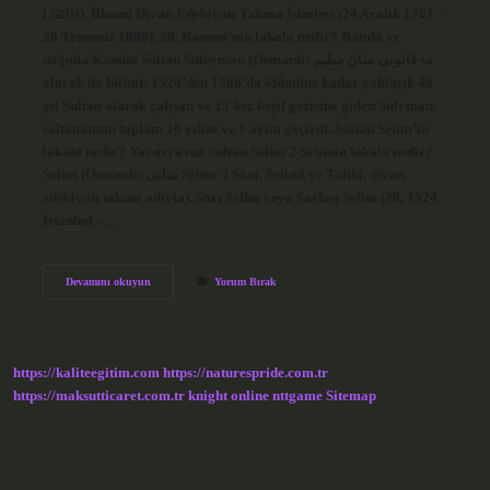
i Sālis), İlhami Divan Edebiyatı Takma İsimlesi (24 Aralık 1761 –
28 Temmuz 1808), 28. Kanuni’nin lakabı nedir? Batıda ve
doğuda Kanûnî Sultan Süleyman (Osmanlı: قانونى سان سليم sa
olarak da bilinir. 1520’den 1566’da ölümüne kadar yaklaşık 46
yıl Sultan olarak çalışan ve 13 kez keşif gezisine giden Sulyman,
saltanatının toplam 10 yılını ve 1 ayını geçirdi. Sultan Selim’in
lakabı nedir? Yavuzyavuz Sultan Selim 2 Selimin lakabı nedir?
Selim (Osmanlı: سانى Selīm -i Sānī, Selîmî ve Talibî, divan
edebiyatı takma adıyla), Sarı Selim veya Sarhoş Selim (28, 1524,
İstanbul –…
3
Devamını okuyun
Yorum Bırak
Selimin
Lakabı
Nedir
https://kaliteegitim.com
https://naturespride.com.tr
https://maksutticaret.com.tr
knight online
nttgame
Sitemap