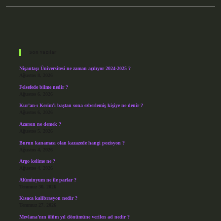
Sidebar
Son Yazılar
Nişantaşı Üniversitesi ne zaman açılıyor 2024-2025 ?
Ağustos 8, 2026
Felsefede bilme nedir ?
Ağustos 6, 2026
Kur’an-ı Kerim’i baştan sona ezberlemiş kişiye ne denir ?
Ağustos 6, 2026
Azarsın ne demek ?
Ağustos 5, 2026
Burun kanaması olan kazazede hangi pozisyon ?
Ağustos 4, 2026
Argo kelime ne ?
Ağustos 4, 2026
Alüminyum ne ile parlar ?
Temmuz 30, 2026
Kısaca kalibrasyon nedir ?
Temmuz 27, 2026
Mevlana’nın ölüm yıl dönümüne verilen ad nedir ?