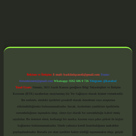
grandoperabet giriş
Reklam ve İletişim:
E-mail:
backlinkpaneli@gmail.com
Teams:
forumhizmeti@gmail.com
Whatsapp: 0262 606 0 726
Telegram: @karabul
Yasal Uyarı:
Sitemiz, 5651 Sayılı Kanun gereğince Bilgi Teknolojileri ve İletişim
Kurumu (BTK) tarafından onaylanmış bir Yer Sağlayıcı olarak hizmet vermektedir.
Bu nedenle, sitedeki içerikleri proaktif olarak denetleme veya araştırma
yükümlülüğümüz bulunmamaktadır. Ancak, üyelerimiz yazdıkları içeriklerin
sorumluluğunu taşımakta olup, siteye üye olarak bu sorumluluğu kabul etmiş
sayılırlar. Bu internet sitesi, herhangi bir marka, kurum veya şahıs şirketi ile hiçbir
bağlantısı bulunmamaktadır. Sitede yalnızca kendi hazırladığımız makaleler
paylaşılmaktadır. Burada yer alan içerikler haber niteliği taşımamakta olup, gerçek