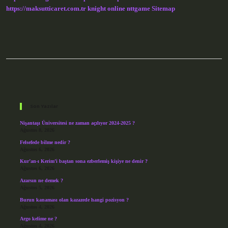
https://maksutticaret.com.tr
knight online
nttgame
Sitemap
Sidebar
Son Yazılar
Nişantaşı Üniversitesi ne zaman açılıyor 2024-2025 ?
Ağustos 8, 2026
Felsefede bilme nedir ?
Ağustos 6, 2026
Kur’an-ı Kerim’i baştan sona ezberlemiş kişiye ne denir ?
Ağustos 6, 2026
Azarsın ne demek ?
Ağustos 5, 2026
Burun kanaması olan kazazede hangi pozisyon ?
Ağustos 4, 2026
Argo kelime ne ?
Ağustos 4, 2026