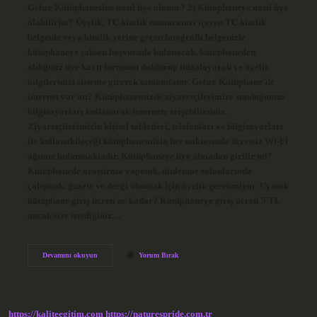
Gebze Kütüphanesine nasıl üye olunur? 2) Kütüphaneye nasıl üye
olabilirim? Üyelik, TC kimlik numaranızı içeren TC kimlik
belgeniz veya kimlik yerine geçen fotoğraflı belgenizle
kütüphaneye şahsen başvuruda bulunarak, kütüphaneden
aldığınız üye kayıt formunu doldurup imzalayarak ve üyelik
bilgilerinizi sisteme girerek tamamlanır. Gebze Kütüphane’de
internet var mı? Kütüphanemizde ziyaretçilerimize sunduğumuz
bilgisayarları kullanarak internete erişebilirsiniz.
Ziyaretçilerimizin kişisel tabletleri, telefonları ve bilgisayarları
ile kullanabileceği kütüphanemizin her noktasında ücretsiz Wi-Fi
ağımız bulunmaktadır. Kütüphaneye üye olmadan girilir mi?
Kütüphanede araştırma yapmak, dinlenme salonlarında
çalışmak, gazete ve dergi okumak için üyelik gerekmiyor. Uyanık
kütüphane giriş ücreti ne kadar? Kütüphaneye giriş ücreti 5 TL
ancak size istediğiniz…
Gebze
Devamını okuyun
Yorum Bırak
Kütüphane
Rezervasyon
Nasıl
Yapılır
https://kaliteegitim.com
https://naturespride.com.tr