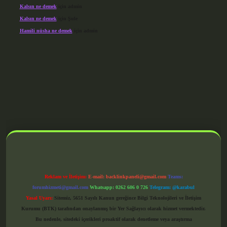
Kalsın ne demek
için
admin
Kalsın ne demek
için
Şule
Hamili nüsha ne demek
için
admin
iriş
Reklam ve İletişim:
E-mail:
backlinkpaneli@gmail.com
Teams:
forumhizmeti@gmail.com
Whatsapp: 0262 606 0 726
Telegram: @karabul
Yasal Uyarı:
Sitemiz, 5651 Sayılı Kanun gereğince Bilgi Teknolojileri ve İletişim
Kurumu (BTK) tarafından onaylanmış bir Yer Sağlayıcı olarak hizmet vermektedir.
Bu nedenle, sitedeki içerikleri proaktif olarak denetleme veya araştırma