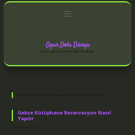
menüyü
Anasayfa
Gizlilik Politikası
Yasal Uyarı
aç
Hakkımızda
Oyun Dolu Dünya
Çocuk ruhunu besleyen eğlenceli fikirler!
Etiket:
Halk kütüphanesine nasıl üye olunur
Gebze Kütüphane Rezervasyon Nasıl
Yapılır
Tarih: Nisan 14, 2025