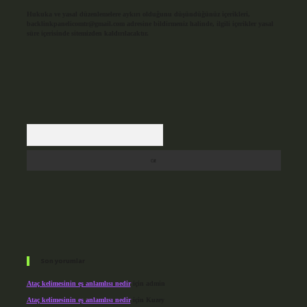
Hukuka ve yasal düzenlemelere aykırı olduğunu düşündüğünüz içerikleri,
backlinkpanelicomtr@gmail.com
adresine bildirmeniz halinde, ilgili içerikler yasal
süre içerisinde sitemizden kaldırılacaktır.
Arama
Son yorumlar
Ataç kelimesinin eş anlamlısı nedir
için
admin
Ataç kelimesinin eş anlamlısı nedir
için
Kuzey