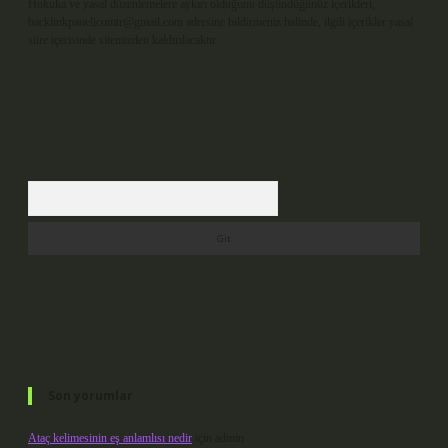
Hukuka ve yasal düzenlemelere aykırı olduğunu düşündüğünüz içerikleri,
backlinkpanelicomtr@gmail.com
adresine bildirmeniz halinde, ilgili içerikler yasal
süre içerisinde sitemizden kaldırılacaktır.
Arama
Son yorumlar
Ataç kelimesinin eş anlamlısı nedir
için
admin