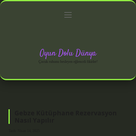
menüyü
Anasayfa
Gizlilik Politikası
Yasal Uyarı
aç
Hakkımızda
Oyun Dolu Dünya
Çocuk ruhunu besleyen eğlenceli fikirler!
Gebze Kütüphane Rezervasyon
Nasıl Yapılır
Tarih: Nisan 14, 2025