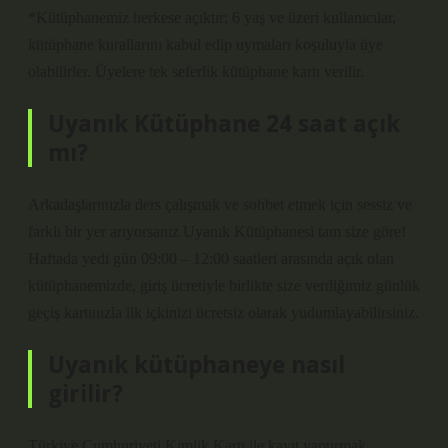
*Kütüphanemiz herkese açıktır; 6 yaş ve üzeri kullanıcılar,
kütüphane kurallarını kabul edip uymaları koşuluyla üye
olabilirler. Üyelere tek seferlik kütüphane kartı verilir.
Uyanık Kütüphane 24 saat açık
mı?
Arkadaşlarınızla ders çalışmak ve sohbet etmek için sessiz ve
farklı bir yer arıyorsanız Uyanık Kütüphanesi tam size göre!
Haftada yedi gün 09:00 – 12:00 saatleri arasında açık olan
kütüphanemizde, giriş ücretiyle birlikte size verdiğimiz günlük
geçiş kartınızla ilk içkinizi ücretsiz olarak yudumlayabilirsiniz.
Uyanık kütüphaneye nasıl
girilir?
Türkiye Cumhuriyeti Kimlik Kartı ile kayıt yaptırmak