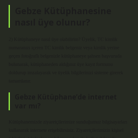
Gebze Kütüphanesine
nasıl üye olunur?
2) Kütüphaneye nasıl üye olabilirim? Üyelik, TC kimlik
numaranızı içeren TC kimlik belgeniz veya kimlik yerine
geçen fotoğraflı belgenizle kütüphaneye şahsen başvuruda
bulunarak, kütüphaneden aldığınız üye kayıt formunu
doldurup imzalayarak ve üyelik bilgilerinizi sisteme girerek
tamamlanır.
Gebze Kütüphane’de internet
var mı?
Kütüphanemizde ziyaretçilerimize sunduğumuz bilgisayarları
kullanarak internete erişebilirsiniz. Ziyaretçilerimizin kişisel