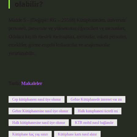
olabilir?
Madde 5 – (Değişik: RG – 25518) Kütüphaneden, üniversite
personeli, üniversite ve yüksekokul öğrencileri ve mezunları,
Odalara kayıtlı meslek mensupları, memurlar, askeri personel,
emekliler, görme engelli kullanıcılar ve araştırmacılar
yararlanabilir.
Tarih:
Makaleler
Cep kütüphanem nasıl üye olunur
Gebze Kütüphanede internet var mı
Gebze Kütüphanesine nasıl üye olunur
Halk kutuphanesi ücretli mi
Halk kütüphanesine nasıl üye olunur
KTB mobil nasıl bağlanılır
Kütüphane kaç yaş sınırı
Kütüphane kartı nasıl alınır