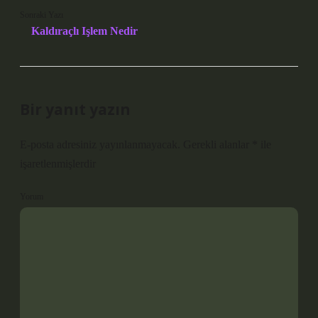
Sonraki Yazı
Kaldıraçlı Işlem Nedir
Bir yanıt yazın
E-posta adresiniz yayınlanmayacak.
Gerekli alanlar
*
ile
işaretlenmişlerdir
Yorum