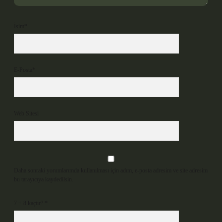
İsim*
E-Posta*
Web Sitesi
Daha sonraki yorumlarımda kullanılması için adım, e-posta adresim ve site adresim
bu tarayıcıya kaydedilsin.
7 + 8 kaçtır?
*