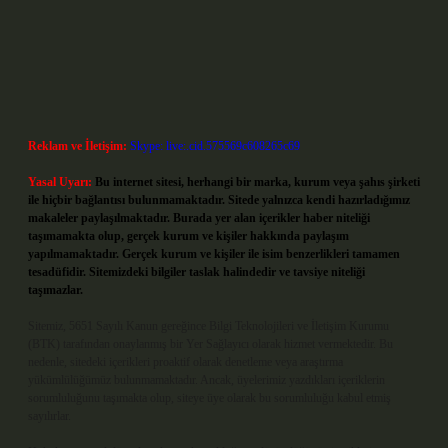
Reklam ve İletişim:
Skype: live:.cid.575569c608265c69
Yasal Uyarı:
Bu internet sitesi, herhangi bir marka, kurum veya şahıs şirketi
ile hiçbir bağlantısı bulunmamaktadır. Sitede yalnızca kendi hazırladığımız
makaleler paylaşılmaktadır. Burada yer alan içerikler haber niteliği
taşımamakta olup, gerçek kurum ve kişiler hakkında paylaşım
yapılmamaktadır. Gerçek kurum ve kişiler ile isim benzerlikleri tamamen
tesadüfidir. Sitemizdeki bilgiler taslak halindedir ve tavsiye niteliği
taşımazlar.
Sitemiz, 5651 Sayılı Kanun gereğince Bilgi Teknolojileri ve İletişim Kurumu
(BTK) tarafından onaylanmış bir Yer Sağlayıcı olarak hizmet vermektedir. Bu
nedenle, sitedeki içerikleri proaktif olarak denetleme veya araştırma
yükümlülüğümüz bulunmamaktadır. Ancak, üyelerimiz yazdıkları içeriklerin
sorumluluğunu taşımakta olup, siteye üye olarak bu sorumluluğu kabul etmiş
sayılırlar.