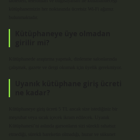
tabletleri, telefonları ve bilgisayarları ile kullanabileceği
kütüphanemizin her noktasında ücretsiz Wi-Fi ağımız
bulunmaktadır.
Kütüphaneye üye olmadan
girilir mi?
Kütüphanede araştırma yapmak, dinlenme salonlarında
çalışmak, gazete ve dergi okumak için üyelik gerekmiyor.
Uyanık kütüphane giriş ücreti
ne kadar?
Kütüphaneye giriş ücreti 5 TL ancak size istediğiniz bir
meşrubat veya sıcak içecek ikram edilecek. Uyanık
Kütüphanesi’ni aslında garsonların sizi sürekli rahatsız
etmediği, sürekli hareketin olmadığı, huzur ve sükunet