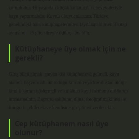
zorunludur. 16 yaşından küçük kullanıcılar ebeveynleriyle
kayıt yaptırmalıdır. Kayıtlı okuyucularımız Türkiye
genelindeki halk kütüphanelerinden faydalanabilirler. 3 kitap
aynı anda 15 gün süreyle ödünç alınabilir.
Kütüphaneye üye olmak için ne
gerekli?
Giriş bileti almak isteyen kişi kütüphaneye gelmeli, kayıt
alanına başvurmalı, ait olduğu kurum veya kuruluştan aldığı
kimlik kartını göstermeli ve kullanıcı kayıt formunu doldurup
imzalamalıdır. Başvuru sahibinin dijital fotoğraf makinesi ile
fotoğrafı çekilecek ve kendisine giriş bileti verilecektir.
Cep kütüphanem nasıl üye
olunur?