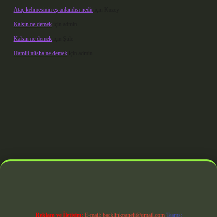
Ataç kelimesinin eş anlamlısı nedir
için
Kuzey
Kalsın ne demek
için
admin
Kalsın ne demek
için
Şule
Hamili nüsha ne demek
için
admin
 giriş
Reklam ve İletişim:
E-mail:
backlinkpaneli@gmail.com
Teams: