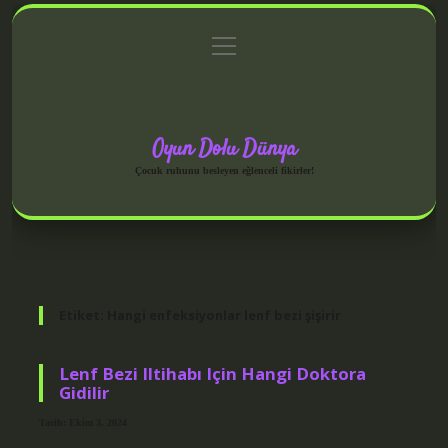
menüyü
Anasayfa
Gizlilik Politikası
Yasal Uyarı
aç
Hakkımızda
Oyun Dolu Dünya
Çocuk ruhunu besleyen eğlenceli fikirler!
Etiket:
Hangi enfeksiyonlar lenf bezi şişirir
Lenf Bezi Iltihabı Için Hangi Doktora
Gidilir
Tarih: Ekim 3, 2024