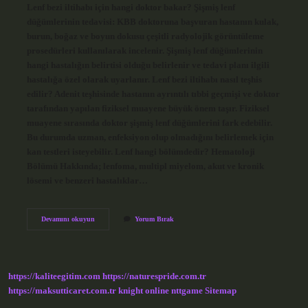
Lenf bezi iltihabı için hangi doktor bakar? Şişmiş lenf
düğümlerinin tedavisi: KBB doktoruna başvuran hastanın kulak,
burun, boğaz ve boyun dokusu çeşitli radyolojik görüntüleme
prosedürleri kullanılarak incelenir. Şişmiş lenf düğümlerinin
hangi hastalığın belirtisi olduğu belirlenir ve tedavi planı ilgili
hastalığa özel olarak uyarlanır. Lenf bezi iltihabı nasıl teşhis
edilir? Adenit teşhisinde hastanın ayrıntılı tıbbi geçmişi ve doktor
tarafından yapılan fiziksel muayene büyük önem taşır. Fiziksel
muayene sırasında doktor şişmiş lenf düğümlerini fark edebilir.
Bu durumda uzman, enfeksiyon olup olmadığını belirlemek için
kan testleri isteyebilir. Lenf hangi bölümdedir? Hematoloji
Bölümü Hakkında; lenfoma, multipl miyelom, akut ve kronik
lösemi ve benzeri hastalıklar…
Lenf
Devamını okuyun
Yorum Bırak
Bezi
Iltihabı
Için
Hangi
Doktora
https://kaliteegitim.com
https://naturespride.com.tr
Gidilir
https://maksutticaret.com.tr
knight online
nttgame
Sitemap