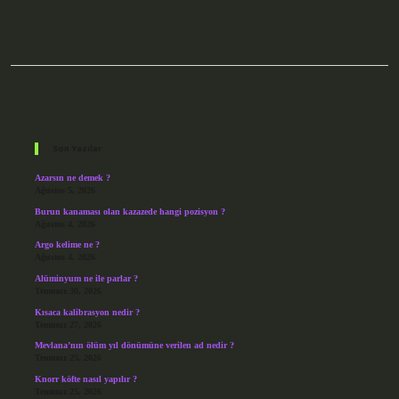
Sidebar
Son Yazılar
Azarsın ne demek ?
Ağustos 5, 2026
Burun kanaması olan kazazede hangi pozisyon ?
Ağustos 4, 2026
Argo kelime ne ?
Ağustos 4, 2026
Alüminyum ne ile parlar ?
Temmuz 30, 2026
Kısaca kalibrasyon nedir ?
Temmuz 27, 2026
Mevlana’nın ölüm yıl dönümüne verilen ad nedir ?
Temmuz 25, 2026
Knorr köfte nasıl yapılır ?
Temmuz 25, 2026