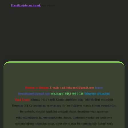
Hamili nüsha ne demek
için
admin
grandoperabet giriş
Reklam ve İletişim:
E-mail:
backlinkpaneli@gmail.com
Teams:
forumhizmeti@gmail.com
Whatsapp: 0262 606 0 726
Telegram: @karabul
Yasal Uyarı:
Sitemiz, 5651 Sayılı Kanun gereğince Bilgi Teknolojileri ve İletişim
Kurumu (BTK) tarafından onaylanmış bir Yer Sağlayıcı olarak hizmet vermektedir.
Bu nedenle, sitedeki içerikleri proaktif olarak denetleme veya araştırma
yükümlülüğümüz bulunmamaktadır. Ancak, üyelerimiz yazdıkları içeriklerin
sorumluluğunu taşımakta olup, siteye üye olarak bu sorumluluğu kabul etmiş