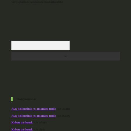
süre içerisinde sitemizden kaldırılacaktır.
Arama
Son yorumlar
Ataç kelimesinin eş anlamlısı nedir
için
admin
Ataç kelimesinin eş anlamlısı nedir
için
Kuzey
Kalsın ne demek
için
admin
Kalsın ne demek
için
Şule