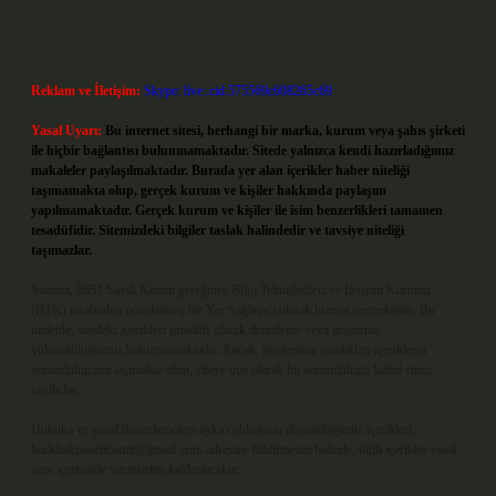
Reklam ve İletişim:
Skype: live:.cid.575569c608265c69
Yasal Uyarı:
Bu internet sitesi, herhangi bir marka, kurum veya şahıs şirketi
ile hiçbir bağlantısı bulunmamaktadır. Sitede yalnızca kendi hazırladığımız
makaleler paylaşılmaktadır. Burada yer alan içerikler haber niteliği
taşımamakta olup, gerçek kurum ve kişiler hakkında paylaşım
yapılmamaktadır. Gerçek kurum ve kişiler ile isim benzerlikleri tamamen
tesadüfidir. Sitemizdeki bilgiler taslak halindedir ve tavsiye niteliği
taşımazlar.
Sitemiz, 5651 Sayılı Kanun gereğince Bilgi Teknolojileri ve İletişim Kurumu
(BTK) tarafından onaylanmış bir Yer Sağlayıcı olarak hizmet vermektedir. Bu
nedenle, sitedeki içerikleri proaktif olarak denetleme veya araştırma
yükümlülüğümüz bulunmamaktadır. Ancak, üyelerimiz yazdıkları içeriklerin
sorumluluğunu taşımakta olup, siteye üye olarak bu sorumluluğu kabul etmiş
sayılırlar.
Hukuka ve yasal düzenlemelere aykırı olduğunu düşündüğünüz içerikleri,
backlinkpanelicomtr@gmail.com
adresine bildirmeniz halinde, ilgili içerikler yasal
süre içerisinde sitemizden kaldırılacaktır.