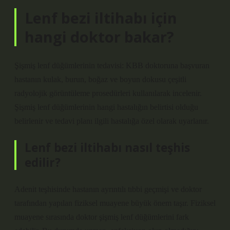
Lenf bezi iltihabı için
hangi doktor bakar?
Şişmiş lenf düğümlerinin tedavisi: KBB doktoruna başvuran
hastanın kulak, burun, boğaz ve boyun dokusu çeşitli
radyolojik görüntüleme prosedürleri kullanılarak incelenir.
Şişmiş lenf düğümlerinin hangi hastalığın belirtisi olduğu
belirlenir ve tedavi planı ilgili hastalığa özel olarak uyarlanır.
Lenf bezi iltihabı nasıl teşhis
edilir?
Adenit teşhisinde hastanın ayrıntılı tıbbi geçmişi ve doktor
tarafından yapılan fiziksel muayene büyük önem taşır. Fiziksel
muayene sırasında doktor şişmiş lenf düğümlerini fark