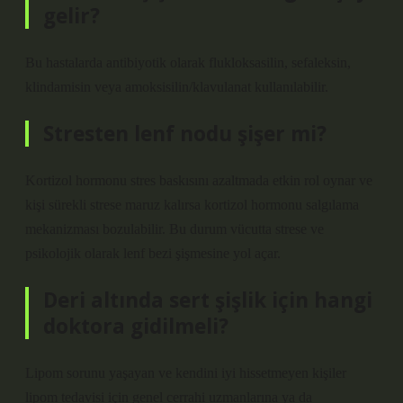
gelir?
Bu hastalarda antibiyotik olarak flukloksasilin, sefaleksin,
klindamisin veya amoksisilin/klavulanat kullanılabilir.
Stresten lenf nodu şişer mi?
Kortizol hormonu stres baskısını azaltmada etkin rol oynar ve
kişi sürekli strese maruz kalırsa kortizol hormonu salgılama
mekanizması bozulabilir. Bu durum vücutta strese ve
psikolojik olarak lenf bezi şişmesine yol açar.
Deri altında sert şişlik için hangi
doktora gidilmeli?
Lipom sorunu yaşayan ve kendini iyi hissetmeyen kişiler
lipom tedavisi için genel cerrahi uzmanlarına ya da