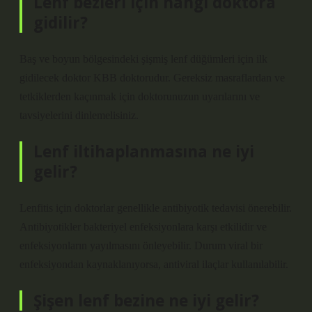
Lenf bezleri için hangi doktora
gidilir?
Baş ve boyun bölgesindeki şişmiş lenf düğümleri için ilk
gidilecek doktor KBB doktorudur. Gereksiz masraflardan ve
tetkiklerden kaçınmak için doktorunuzun uyarılarını ve
tavsiyelerini dinlemelisiniz.
Lenf iltihaplanmasına ne iyi
gelir?
Lenfitis için doktorlar genellikle antibiyotik tedavisi önerebilir.
Antibiyotikler bakteriyel enfeksiyonlara karşı etkilidir ve
enfeksiyonların yayılmasını önleyebilir. Durum viral bir
enfeksiyondan kaynaklanıyorsa, antiviral ilaçlar kullanılabilir.
Şişen lenf bezine ne iyi gelir?