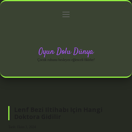
menüyü
Anasayfa
Gizlilik Politikası
Yasal Uyarı
aç
Hakkımızda
Oyun Dolu Dünya
Çocuk ruhunu besleyen eğlenceli fikirler!
Lenf Bezi Iltihabı Için Hangi
Doktora Gidilir
Tarih: Ekim 3, 2024