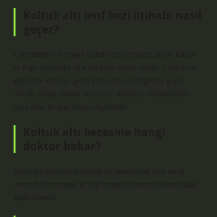
Koltuk altı lenf bezi iltihabı nasıl
geçer?
Lenfadenitin en yaygın nedeni enfeksiyondur, ancak kanser
ve diğer hastalıklar da lenfadenite neden olabilir. Lenfadenit
genellikle tedaviye gerek kalmadan kendiliğinden geçer.
Ancak, iltihap şiddetli veya uzun süreliyse, antibiyotiklere
veya diğer ilaçlara ihtiyaç duyulabilir.
Koltuk altı bezesine hangi
doktor bakar?
Böyle bir durumda genellikle bir dermatolog veya genel
cerrah fizik muayene ile yağ bezinin bulunup bulunmadığını
teşhis edebilir.