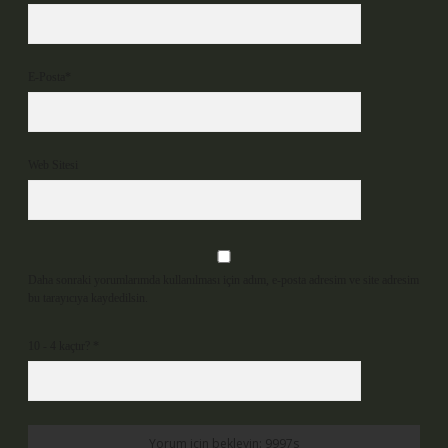
E-Posta*
Web Sitesi
Daha sonraki yorumlarımda kullanılması için adım, e-posta adresim ve site adresim
bu tarayıcıya kaydedilsin.
10 - 4 kaçtır?
*