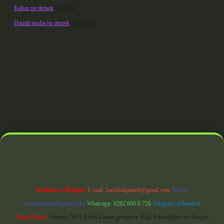
Kalsın ne demek
için
Şule
Hamili nüsha ne demek
için
admin
 giriş
Reklam ve İletişim:
E-mail:
backlinkpaneli@gmail.com
Teams:
forumhizmeti@gmail.com
Whatsapp: 0262 606 0 726
Telegram: @karabul
Yasal Uyarı:
Sitemiz, 5651 Sayılı Kanun gereğince Bilgi Teknolojileri ve İletişim