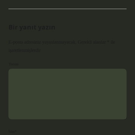
Bir yanıt yazın
E-posta adresiniz yayınlanmayacak.
Gerekli alanlar
*
ile
işaretlenmişlerdir
Yorum
İsim*