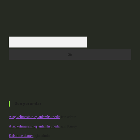
Arama
Son yorumlar
Ataç kelimesinin eş anlamlısı nedir
için
admin
Ataç kelimesinin eş anlamlısı nedir
için
Kuzey
Kalsın ne demek
için
admin