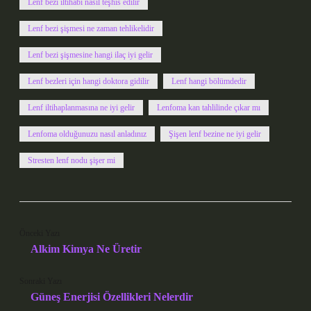
Lenf bezi iltihabı nasıl teşhis edilir
Lenf bezi şişmesi ne zaman tehlikelidir
Lenf bezi şişmesine hangi ilaç iyi gelir
Lenf bezleri için hangi doktora gidilir
Lenf hangi bölümdedir
Lenf iltihaplanmasına ne iyi gelir
Lenfoma kan tahlilinde çıkar mı
Lenfoma olduğunuzu nasıl anladınız
Şişen lenf bezine ne iyi gelir
Stresten lenf nodu şişer mi
Önceki Yazı
Alkim Kimya Ne Üretir
Sonraki Yazı
Güneş Enerjisi Özellikleri Nelerdir