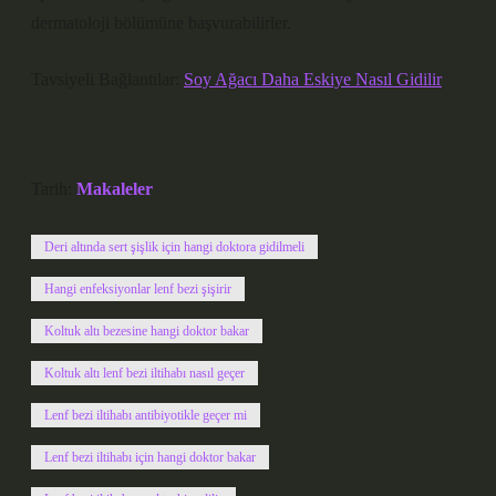
dermatoloji bölümüne başvurabilirler.
Tavsiyeli Bağlantılar:
Soy Ağacı Daha Eskiye Nasıl Gidilir
Tarih:
Makaleler
Deri altında sert şişlik için hangi doktora gidilmeli
Hangi enfeksiyonlar lenf bezi şişirir
Koltuk altı bezesine hangi doktor bakar
Koltuk altı lenf bezi iltihabı nasıl geçer
Lenf bezi iltihabı antibiyotikle geçer mi
Lenf bezi iltihabı için hangi doktor bakar