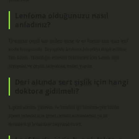
Lenfoma olduğunuzu nasıl
anladınız?
Doktorlar çeşitli kan testleri istese de en önemli tanı aracı lenf
nodu biyopsisidir. Biyopside lenfoma hücreleri tespit edilirse
tanı konur. Hastalığın evresini belirlemek için kemik iliği
biyopsisi ve çeşitli radyolojik testler yapılır.
Deri altında sert şişlik için hangi
doktora gidilmeli?
Lipom sorunu yaşayan ve kendini iyi hissetmeyen kişiler
lipom tedavisi için genel cerrahi uzmanlarına ya da
dermatoloji bölümüne başvurabilirler.