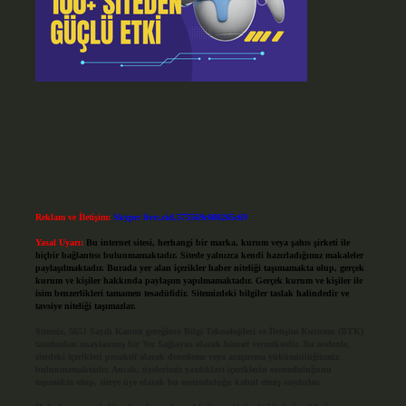
Reklam ve İletişim:
Skype: live:.cid.575569c608265c69
Yasal Uyarı:
Bu internet sitesi, herhangi bir marka, kurum veya şahıs şirketi ile
hiçbir bağlantısı bulunmamaktadır. Sitede yalnızca kendi hazırladığımız makaleler
paylaşılmaktadır. Burada yer alan içerikler haber niteliği taşımamakta olup, gerçek
kurum ve kişiler hakkında paylaşım yapılmamaktadır. Gerçek kurum ve kişiler ile
isim benzerlikleri tamamen tesadüfidir. Sitemizdeki bilgiler taslak halindedir ve
tavsiye niteliği taşımazlar.
Sitemiz, 5651 Sayılı Kanun gereğince Bilgi Teknolojileri ve İletişim Kurumu (BTK)
tarafından onaylanmış bir Yer Sağlayıcı olarak hizmet vermektedir. Bu nedenle,
sitedeki içerikleri proaktif olarak denetleme veya araştırma yükümlülüğümüz
bulunmamaktadır. Ancak, üyelerimiz yazdıkları içeriklerin sorumluluğunu
taşımakta olup, siteye üye olarak bu sorumluluğu kabul etmiş sayılırlar.