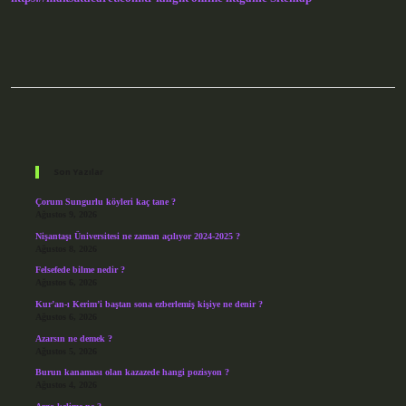
Sidebar
Son Yazılar
Çorum Sungurlu köyleri kaç tane ?
Ağustos 9, 2026
Nişantaşı Üniversitesi ne zaman açılıyor 2024-2025 ?
Ağustos 8, 2026
Felsefede bilme nedir ?
Ağustos 6, 2026
Kur’an-ı Kerim’i baştan sona ezberlemiş kişiye ne denir ?
Ağustos 6, 2026
Azarsın ne demek ?
Ağustos 5, 2026
Burun kanaması olan kazazede hangi pozisyon ?
Ağustos 4, 2026