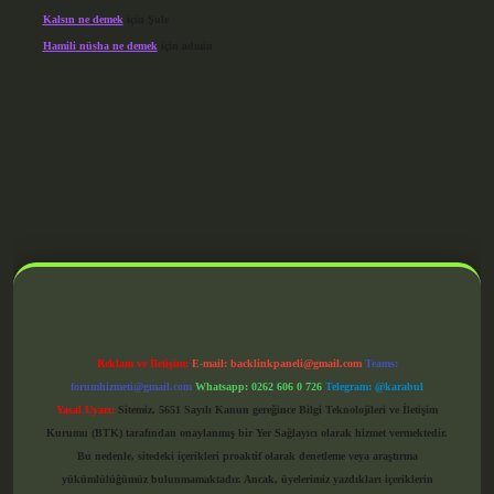
Kalsın ne demek
için
Şule
Hamili nüsha ne demek
için
admin
grandoperabet giriş
Reklam ve İletişim:
E-mail:
backlinkpaneli@gmail.com
Teams:
forumhizmeti@gmail.com
Whatsapp: 0262 606 0 726
Telegram: @karabul
Yasal Uyarı:
Sitemiz, 5651 Sayılı Kanun gereğince Bilgi Teknolojileri ve İletişim
Kurumu (BTK) tarafından onaylanmış bir Yer Sağlayıcı olarak hizmet vermektedir.
Bu nedenle, sitedeki içerikleri proaktif olarak denetleme veya araştırma
yükümlülüğümüz bulunmamaktadır. Ancak, üyelerimiz yazdıkları içeriklerin