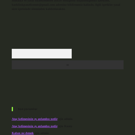
Hukuka ve yasal düzenlemelere aykırı olduğunu düşündüğünüz içerikleri,
backlinkpanelicomtr@gmail.com
adresine bildirmeniz halinde, ilgili içerikler yasal
süre içerisinde sitemizden kaldırılacaktır.
Arama
Son yorumlar
Ataç kelimesinin eş anlamlısı nedir
için
admin
Ataç kelimesinin eş anlamlısı nedir
için
Kuzey
Kalsın ne demek
için
admin