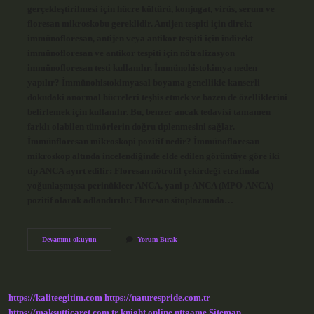
gerçekleştirilmesi için hücre kültürü, konjugat, virüs, serum ve
floresan mikroskobu gereklidir. Antijen tespiti için direkt
immünofloresan, antijen veya antikor tespiti için indirekt
immünofloresan ve antikor tespiti için nötralizasyon
immünofloresan testi kullanılır. İmmünohistokimya neden
yapılır? İmmünohistokimyasal boyama genellikle kanserli
dokudaki anormal hücreleri teşhis etmek ve bazen de özelliklerini
belirlemek için kullanılır. Bu, benzer ancak tedavisi tamamen
farklı olabilen tümörlerin doğru tiplenmesini sağlar.
İmmünfloresan mikroskopi pozitif nedir? İmmünofloresan
mikroskop altında incelendiğinde elde edilen görüntüye göre iki
tip ANCA ayırt edilir: Floresan nötrofil çekirdeği etrafında
yoğunlaşmışsa perinükleer ANCA, yani p-ANCA (MPO-ANCA)
pozitif olarak adlandırılır. Floresan sitoplazmada…
Immünfloresan
Devamını okuyun
Yorum Bırak
Ne
Demektir
https://kaliteegitim.com
https://naturespride.com.tr
https://maksutticaret.com.tr
knight online
nttgame
Sitemap