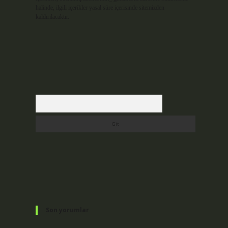
halinde, ilgili içerikler yasal süre içerisinde sitemizden
kaldırılacaktır.
Arama
Son yorumlar