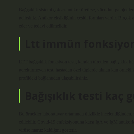
Bağışıklık sistemi çok az antikor üretirse, vücudun patojenler
gelirsiniz. Antikor eksikliğinin çeşitli formları vardır. Birço
eder ve tedavi edilmelidir.
Ltt immün fonksiyon 
LTT bağışıklık fonksiyon testi, kandan türetilen bağışıklık hüc
gerektirmeyen test, hastadan özel tüplerde alınan kan örneği k
profildeki bağlantıdan ulaşabilirsiniz.
Bağışıklık testi kaç 
Bu örnekler laboratuvar ortamında titizlikle incelendiğinden,
edilebilir. Covid-19 enfeksiyonuna karşı IgA ve IgM antikorlar
virüse maruz kaldığını gösterir.