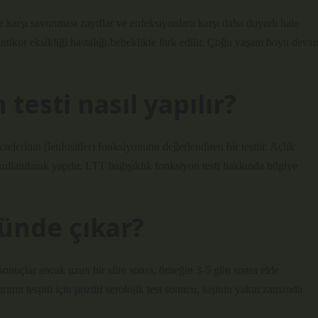
e karşı savunması zayıflar ve enfeksiyonlara karşı daha duyarlı hale
k antikor eksikliği hastalığı bebeklikte fark edilir. Çoğu yaşam boyu deva
testi nasıl yapılır?
relerinin (lenfositler) fonksiyonunu değerlendiren bir testtir. Açlık
ullanılarak yapılır. LTT bağışıklık fonksiyon testi hakkında bilgiye
günde çıkar?
 sonuçlar ancak uzun bir süre sonra, örneğin 3-5 gün sonra elde
ının tespiti için pozitif serolojik test sonucu, kişinin yakın zamanda