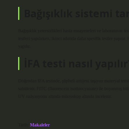
Bağışıklık sistemi ta
Bağışıklık yetersizlikleri hasta muayeneleri ve laboratuvar test
testleri yapılırken, ikinci adımda daha spesifik testler yapılır
yapılır.
İFA testi nasıl yapılır
Doğrudan IFA testinde, şüpheli antijeni taşıyan materyal temiz
sabitlenir. FITC (fluorescein isothiocyanate) ile boyanmış bilin
UV radyasyonu altında mikroskop altında incelenir.
Tarih:
Makaleler