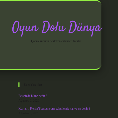
Oyun Dolu Dünya
Çocuk ruhunu besleyen eğlenceli fikirler!
Sidebar
grandoperabet giriş
Son Yazılar
Felsefede bilme nedir ?
Ağustos 6, 2026
Kur’an-ı Kerim’i baştan sona ezberlemiş kişiye ne denir ?
Ağustos 6, 2026