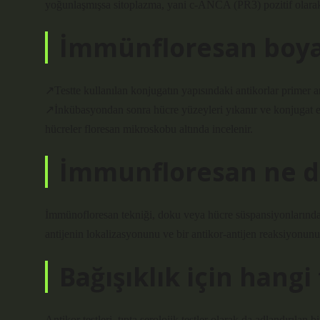
yoğunlaşmışsa sitoplazma, yani c-ANCA (PR3) pozitif olarak 
İmmünfloresan boyam
↗Testte kullanılan konjugatın yapısındaki antikorlar primer a
↗İnkübasyondan sonra hücre yüzeyleri yıkanır ve konjugat e
hücreler floresan mikroskobu altında incelenir.
İmmunfloresan ne 
İmmünofloresan tekniği, doku veya hücre süspansiyonlarındaki
antijenin lokalizasyonunu ve bir antikor-antijen reaksiyonunu
Bağışıklık için hangi 
Antikor testleri, tıpta serolojik testler olarak da adlandırılan 