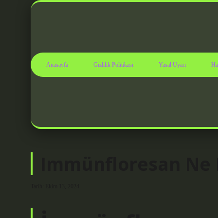
Anasayfa
Gizlilik Politikası
Yasal Uyarı
Ha
Immünfloresan Ne 
Tarih: Ekim 13, 2024