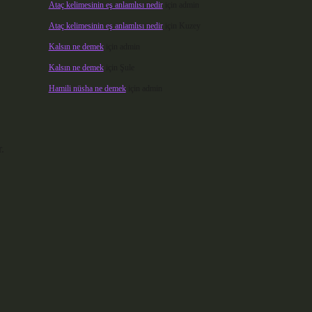
Ataç kelimesinin eş anlamlısı nedir
için
admin
Ataç kelimesinin eş anlamlısı nedir
için
Kuzey
Kalsın ne demek
için
admin
Kalsın ne demek
için
Şule
Hamili nüsha ne demek
için
admin
.