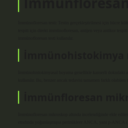
İmmünfloresan t
İmmünofloresan testi: Testin gerçekleştirilmesi için hücre kül
tespiti için direkt immünofloresan, antijen veya antikor tespit
immünofloresan testi kullanılır.
İmmünohistokimya n
İmmünohistokimyasal boyama genellikle kanserli dokudaki ano
kullanılır. Bu, benzer ancak tedavisi tamamen farklı olabilen 
İmmünfloresan mikro
İmmünofloresan mikroskop altında incelendiğinde elde edilen 
etrafında yoğunlaşmışsa perinükleer ANCA, yani p-ANCA (M