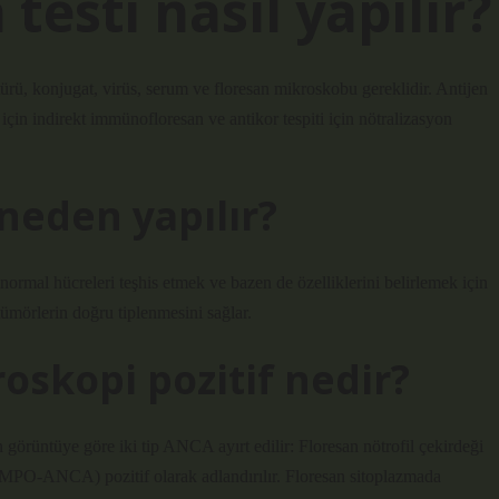
esti nasıl yapılır?
türü, konjugat, virüs, serum ve floresan mikroskobu gereklidir. Antijen
i için indirekt immünofloresan ve antikor tespiti için nötralizasyon
eden yapılır?
rmal hücreleri teşhis etmek ve bazen de özelliklerini belirlemek için
tümörlerin doğru tiplenmesini sağlar.
skopi pozitif nedir?
görüntüye göre iki tip ANCA ayırt edilir: Floresan nötrofil çekirdeği
PO-ANCA) pozitif olarak adlandırılır. Floresan sitoplazmada