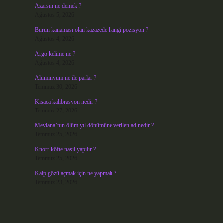
Azarsın ne demek ?
Ağustos 5, 2026
Burun kanaması olan kazazede hangi pozisyon ?
Ağustos 4, 2026
Argo kelime ne ?
Ağustos 4, 2026
Alüminyum ne ile parlar ?
Temmuz 30, 2026
Kısaca kalibrasyon nedir ?
Temmuz 27, 2026
Mevlana’nın ölüm yıl dönümüne verilen ad nedir ?
Temmuz 25, 2026
Knorr köfte nasıl yapılır ?
Temmuz 25, 2026
Kalp gözü açmak için ne yapmalı ?
Temmuz 23, 2026