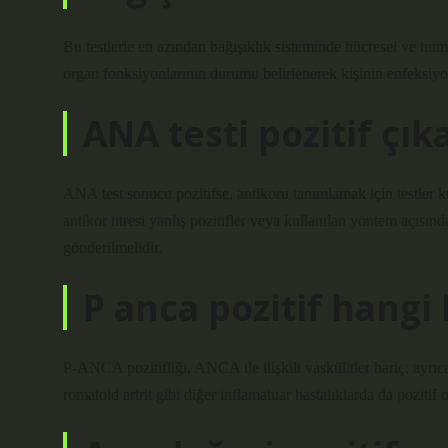
Bu testlerle en azından bağışıklık sisteminde hücresel ve hum
organ fonksiyonlarının durumu belirlenerek kişinin enfeksiyonl
ANA testi pozitif çı
ANA test sonucu pozitifse, antikoru tanımlamak için testler k
antikor titresi yanlış pozitifler veya kullanılan yöntem açısın
gönderilmelidir.
P anca pozitif hangi 
P-ANCA pozitifliği, ANCA ile ilişkili vaskülitler hariç; ayrıca
romatoid artrit gibi diğer inflamatuar hastalıklarda da pozitif ol