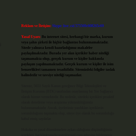
Reklam ve İletişim:
Skype: live:.cid.575569c608265c69
Yasal Uyarı:
Bu internet sitesi, herhangi bir marka, kurum
veya şahıs şirketi ile hiçbir bağlantısı bulunmamaktadır.
i
Sitede yalnızca kendi hazırladığımız makaleler
paylaşılmaktadır. Burada yer alan içerikler haber niteliği
taşımamakta olup, gerçek kurum ve kişiler hakkında
paylaşım yapılmamaktadır. Gerçek kurum ve kişiler ile isim
benzerlikleri tamamen tesadüfidir. Sitemizdeki bilgiler taslak
halindedir ve tavsiye niteliği taşımazlar.
Sitemiz, 5651 Sayılı Kanun gereğince Bilgi Teknolojileri ve
İletişim Kurumu (BTK) tarafından onaylanmış bir Yer Sağlayıcı
olarak hizmet vermektedir. Bu nedenle, sitedeki içerikleri proaktif
olarak denetleme veya araştırma yükümlülüğümüz
bulunmamaktadır. Ancak, üyelerimiz yazdıkları içeriklerin
sorumluluğunu taşımakta olup, siteye üye olarak bu sorumluluğu
kabul etmiş sayılırlar.
Hukuka ve yasal düzenlemelere aykırı olduğunu düşündüğünüz
içerikleri,
backlinkpanelicomtr@gmail.com
adresine bildirmeniz