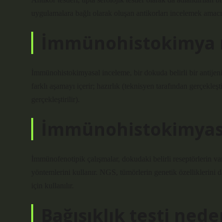
uygulamalara bağlı olarak oluşan antikorları incelemek amacıy
İmmünohistokimya r
İmmünohistokimyasal inceleme, bir dokuda belirli bir antijeni 
farklı aşamayı içerir; hazırlık (teknisyen tarafından gerçekleş
gerçekleştirilir).
İmmünohistokimyasa
İmmünofenotipik çalışmalar, dokudaki belirli reseptörlerin v
yöntemlerini kullanır. NGS, tümörlerin genetik özelliklerini d
için kullanılır.
Bağışıklık testi nede