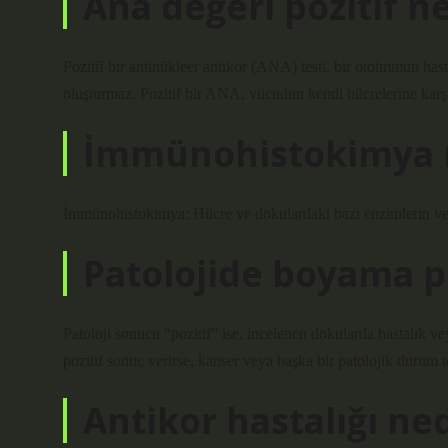
Ana değeri pozitif 
Pozitif bir antinükleer antikor (ANA) testi, bir otoimmün hasta
oluşturmaz. Pozitif bir ANA, vücudun kendi hücrelerine karşı b
İmmünohistokimya n
İmmünohistokimya: Hücre ve dokulardaki bazı enzimlerin vey
Patolojide boyama p
Patoloji sonucu “pozitif” ise, incelenen dokularda hastalık 
pozitif sonuç verirse, kanser veya başka bir patolojik durum te
Antikor hastalığı ned