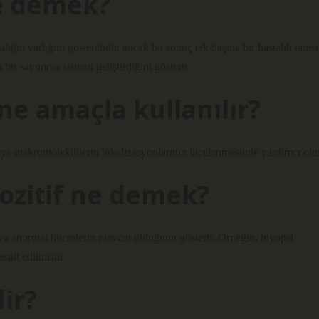
ne demek?
lığın varlığını gösterebilir, ancak bu sonuç tek başına bir hastalık tanısı
ir savunma sistemi geliştirdiğini gösterir.
e amaçla kullanılır?
a makromoleküllerin lokalizasyonlarının incelenmesinde yardımcı olur
ozitif ne demek?
veya anormal hücrelerin mevcut olduğunu gösterir. Örneğin, biyopsi
spit edilmiştir.
ir?