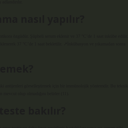
adlandırılır.
a nasıl yapılır?
ntikora özgüdür. Şüpheli serum eklenir ve 37 °C’de 1 saat inkübe edilir.
klenerek 37 °C’de 1 saat bekletilir. ↗İnkübasyon ve yıkamadan sonra
demek?
 antijenleri görselleştirmek için bir immünolojik yöntemdir. Bu teknik
n mevcut olup olmadığını belirler (11).
teste bakılır?
bir grup testtir ve daha önce geçirilmiş hastalıklara veya aşı, serum gibi