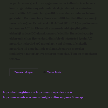
ve performans gerektiren uygulamalarda kullanılırken, hassas
kontrol gerektiren uygulamalarda doğrudan akım motorları
tercih edilir. AC motorlar genellikle uzundur ve daha az bakım
gerektirir. Bu motorlar yüksek verimlilikleri ile bilinir ve enerji
tasarrufu sağlar. Evdeki elektrik AC mi DC mi? Ağın performansı
her zaman AC’dir. Elektrikli aracınızda olduğu gibi, piller
elektriği sadece DC olarak tasarruf edebilir. Bu nedenle, çoğu
elektronik cihaz fişe yerleştirilmiş bir dönüştürücü içerir. AC
motorlar nelerdir? AC motorları, yani alternatif elektrik
motorları iki grup halinde toplanır. Asenkron motorlar
(indüksiyon motorları) ve senkron motorlar. Tüm bu motorların
temel…
Elektrik
Devamını okuyun
Yorum Bırak
Süpürgesi
Motoru
Ac
Mi
Dc
https://kaliteegitim.com
https://naturespride.com.tr
Mi
https://maksutticaret.com.tr
knight online
nttgame
Sitemap