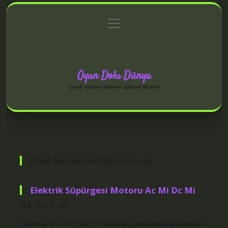
menüyü
Anasayfa
Gizlilik Politikası
Yasal Uyarı
aç
Hakkımızda
Oyun Dolu Dünya
Çocuk ruhunu besleyen eğlenceli fikirler!
Etiket:
Kaç çeşit elektrik motoru var
Elektrik Süpürgesi Motoru Ac Mi Dc Mi
Tarih: Nisan 13, 2025
Motorlar AC mi DC mi? AC motorları genellikle daha yüksek hız