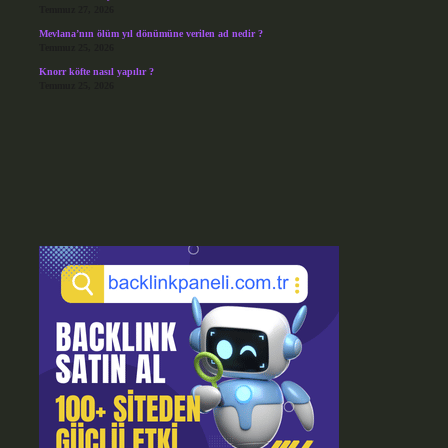
Temmuz 27, 2026
Mevlana’nın ölüm yıl dönümüne verilen ad nedir ?
Temmuz 25, 2026
Knorr köfte nasıl yapılır ?
Temmuz 25, 2026