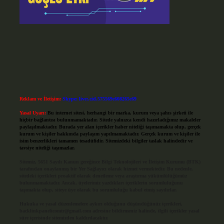
Reklam ve İletişim:
Skype: live:.cid.575569c608265c69
Yasal Uyarı:
Bu internet sitesi, herhangi bir marka, kurum veya şahıs şirketi ile
hiçbir bağlantısı bulunmamaktadır. Sitede yalnızca kendi hazırladığımız makaleler
paylaşılmaktadır. Burada yer alan içerikler haber niteliği taşımamakta olup, gerçek
kurum ve kişiler hakkında paylaşım yapılmamaktadır. Gerçek kurum ve kişiler ile
isim benzerlikleri tamamen tesadüfidir. Sitemizdeki bilgiler taslak halindedir ve
tavsiye niteliği taşımazlar.
Sitemiz, 5651 Sayılı Kanun gereğince Bilgi Teknolojileri ve İletişim Kurumu (BTK)
tarafından onaylanmış bir Yer Sağlayıcı olarak hizmet vermektedir. Bu nedenle,
sitedeki içerikleri proaktif olarak denetleme veya araştırma yükümlülüğümüz
bulunmamaktadır. Ancak, üyelerimiz yazdıkları içeriklerin sorumluluğunu
taşımakta olup, siteye üye olarak bu sorumluluğu kabul etmiş sayılırlar.
Hukuka ve yasal düzenlemelere aykırı olduğunu düşündüğünüz içerikleri,
backlinkpanelicomtr@gmail.com
adresine bildirmeniz halinde, ilgili içerikler yasal
süre içerisinde sitemizden kaldırılacaktır.