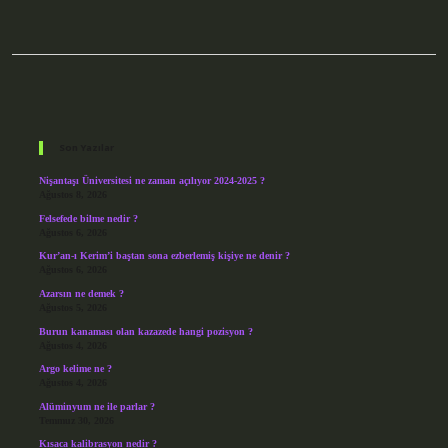
Sidebar
Son Yazılar
Nişantaşı Üniversitesi ne zaman açılıyor 2024-2025 ?
Ağustos 8, 2026
Felsefede bilme nedir ?
Ağustos 6, 2026
Kur’an-ı Kerim’i baştan sona ezberlemiş kişiye ne denir ?
Ağustos 6, 2026
Azarsın ne demek ?
Ağustos 5, 2026
Burun kanaması olan kazazede hangi pozisyon ?
Ağustos 4, 2026
Argo kelime ne ?
Ağustos 4, 2026
Alüminyum ne ile parlar ?
Temmuz 30, 2026
Kısaca kalibrasyon nedir ?