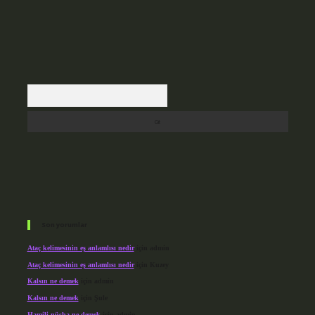
Arama
Son yorumlar
Ataç kelimesinin eş anlamlısı nedir
için
admin
Ataç kelimesinin eş anlamlısı nedir
için
Kuzey
Kalsın ne demek
için
admin
Kalsın ne demek
için
Şule
Hamili nüsha ne demek
için
admin