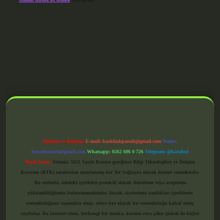
grandoperabet giriş
Reklam ve İletişim:
E-mail:
backlinkpaneli@gmail.com
Teams:
forumhizmeti@gmail.com
Whatsapp: 0262 606 0 726
Telegram: @karabul
Yasal Uyarı:
Sitemiz, 5651 Sayılı Kanun gereğince Bilgi Teknolojileri ve İletişim
Kurumu (BTK) tarafından onaylanmış bir Yer Sağlayıcı olarak hizmet vermektedir.
Bu nedenle, sitedeki içerikleri proaktif olarak denetleme veya araştırma
yükümlülüğümüz bulunmamaktadır. Ancak, üyelerimiz yazdıkları içeriklerin
sorumluluğunu taşımakta olup, siteye üye olarak bu sorumluluğu kabul etmiş
sayılırlar. Bu internet sitesi, herhangi bir marka, kurum veya şahıs şirketi ile hiçbir