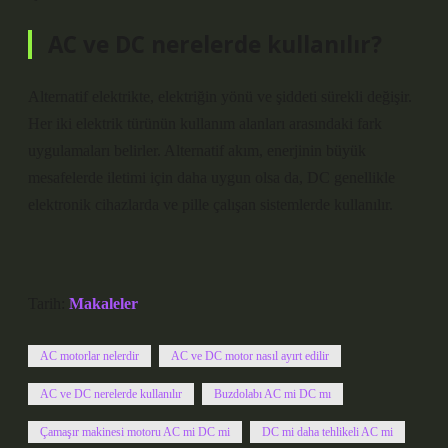
AC ve DC nerelerde kullanılır?
Alternatif elektrikte, elektriğin yönü ve şiddeti sürekli değişir.
Her iki elektrik türünün kullanım alanları arasındaki fark
uygulamaları belirler. Alternatif akım, enerjinin büyük
mesafelerde iletimi için daha uygun olsa da, DC genellikle
elektronik cihazlarda ve pille çalışan sistemlerde kullanılır.
Tarih:
Makaleler
AC motorlar nelerdir
AC ve DC motor nasıl ayırt edilir
AC ve DC nerelerde kullanılır
Buzdolabı AC mi DC mı
Çamaşır makinesi motoru AC mi DC mi
DC mi daha tehlikeli AC mi