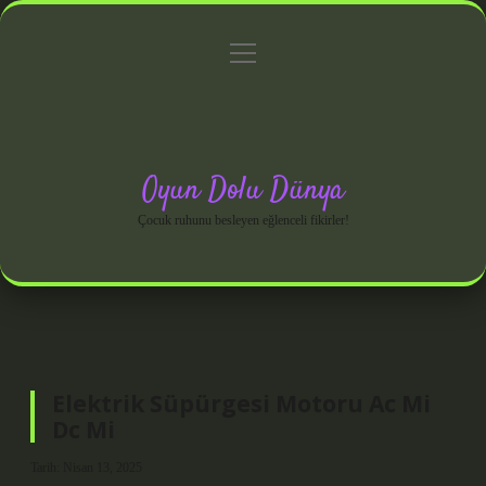
menüyü
Anasayfa
Gizlilik Politikası
Yasal Uyarı
aç
Hakkımızda
Oyun Dolu Dünya
Çocuk ruhunu besleyen eğlenceli fikirler!
Elektrik Süpürgesi Motoru Ac Mi
Dc Mi
Tarih: Nisan 13, 2025