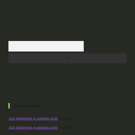
Arama
Son yorumlar
Ataç kelimesinin eş anlamlısı nedir
için
admin
Ataç kelimesinin eş anlamlısı nedir
için
Kuzey