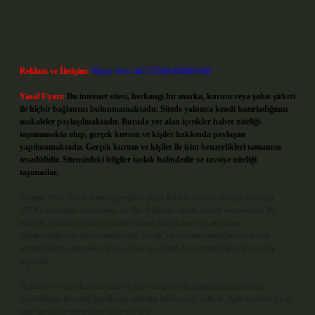
Reklam ve İletişim:
Skype: live:.cid.575569c608265c69
Yasal Uyarı:
Bu internet sitesi, herhangi bir marka, kurum veya şahıs şirketi
ile hiçbir bağlantısı bulunmamaktadır. Sitede yalnızca kendi hazırladığımız
makaleler paylaşılmaktadır. Burada yer alan içerikler haber niteliği
taşımamakta olup, gerçek kurum ve kişiler hakkında paylaşım
yapılmamaktadır. Gerçek kurum ve kişiler ile isim benzerlikleri tamamen
tesadüfidir. Sitemizdeki bilgiler taslak halindedir ve tavsiye niteliği
taşımazlar.
Sitemiz, 5651 Sayılı Kanun gereğince Bilgi Teknolojileri ve İletişim Kurumu
(BTK) tarafından onaylanmış bir Yer Sağlayıcı olarak hizmet vermektedir. Bu
nedenle, sitedeki içerikleri proaktif olarak denetleme veya araştırma
yükümlülüğümüz bulunmamaktadır. Ancak, üyelerimiz yazdıkları içeriklerin
sorumluluğunu taşımakta olup, siteye üye olarak bu sorumluluğu kabul etmiş
sayılırlar.
Hukuka ve yasal düzenlemelere aykırı olduğunu düşündüğünüz içerikleri,
backlinkpanelicomtr@gmail.com
adresine bildirmeniz halinde, ilgili içerikler yasal
süre içerisinde sitemizden kaldırılacaktır.