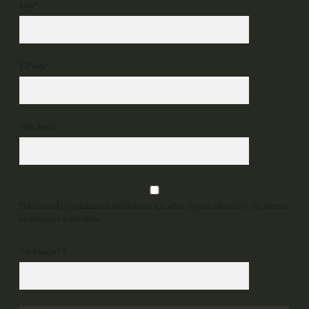
İsim*
E-Posta*
Web Sitesi
Daha sonraki yorumlarımda kullanılması için adım, e-posta adresim ve site adresim
bu tarayıcıya kaydedilsin.
7 + 8 kaçtır?
*