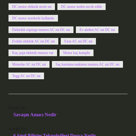
DC motor elektrik üretir mi
DC motor neden tercih edilir
DC motor nerelerde kullanılır
Elektrikli süpürge motoru AC mi DC mi
Ev aletleri AC mi DC mi
Evdeki elektrik AC mi DC mi
Fırın AC mi DC mi
Kaç çeşit elektrik motoru var
Motor kaç kutuplu
Motorlar AC mi DC mi
Saç kurutma makinesi motoru AC mi DC mi
Togg AC mi DC mi
Önceki Yazı
Savaşın Amacı Nedir
Sonraki Yazı
6 Sınıf Bilişim Teknolojileri Dosya Nedir