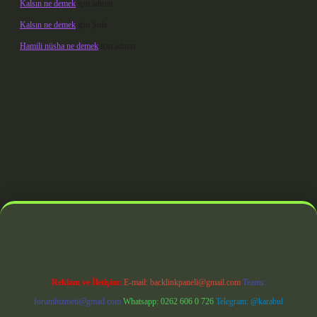
Kalsın ne demek
için
admin
Kalsın ne demek
için
Şule
Hamili nüsha ne demek
için
admin
erabet giriş
Reklam ve İletişim:
E-mail:
backlinkpaneli@gmail.com
Teams:
forumhizmeti@gmail.com
Whatsapp: 0262 606 0 726
Telegram: @karabul