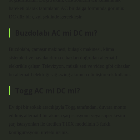
hareketi olarak tanımlanır. AC bir dalga formunda görünür.
DC düz bir çizgi şeklinde gerçekleşir.
Buzdolabı AC mi DC mı?
Buzdolabı, çamaşır makinesi, bulaşık makinesi, klima
sistemleri ve havalandırma cihazları doğrudan alternatif
elektrikle çalışır. Televizyon, müzik seti ve video gibi cihazlar
bu alternatif elektriği sağ -wing akımına dönüştürerek kullanır.
Togg AC mi DC mi?
Ev tipi bir sokak aracılığıyla Togg tarafından, duvara monte
edilmiş alternatif bir akarsu şarj istasyonu veya süper kesim
şarj istasyonları ile üretilen T10X modelinin 3 farklı
konfigürasyonu üretebilirsiniz.