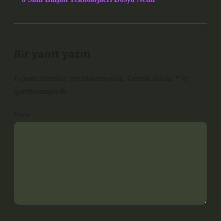
Bir yanıt yazın
E-posta adresiniz yayınlanmayacak.
Gerekli alanlar
*
ile
işaretlenmişlerdir
Yorum