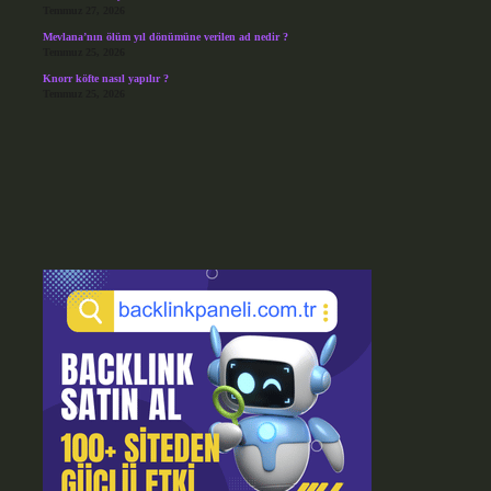
Temmuz 27, 2026
Mevlana’nın ölüm yıl dönümüne verilen ad nedir ?
Temmuz 25, 2026
Knorr köfte nasıl yapılır ?
Temmuz 25, 2026