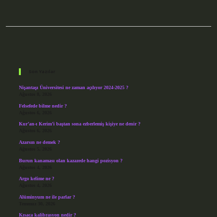
Sidebar
Son Yazılar
Nişantaşı Üniversitesi ne zaman açılıyor 2024-2025 ?
Ağustos 8, 2026
Felsefede bilme nedir ?
Ağustos 6, 2026
Kur’an-ı Kerim’i baştan sona ezberlemiş kişiye ne denir ?
Ağustos 6, 2026
Azarsın ne demek ?
Ağustos 5, 2026
Burun kanaması olan kazazede hangi pozisyon ?
Ağustos 4, 2026
Argo kelime ne ?
Ağustos 4, 2026
Alüminyum ne ile parlar ?
Temmuz 30, 2026
Kısaca kalibrasyon nedir ?