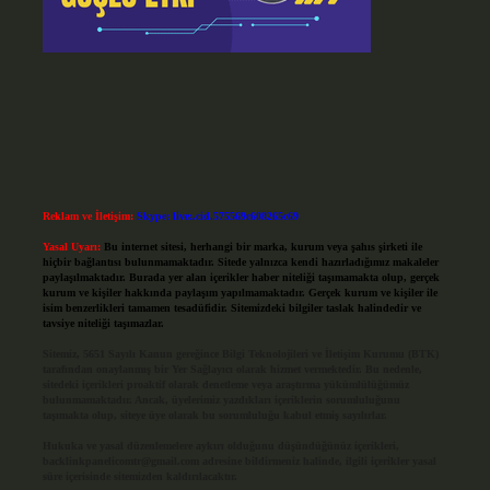
Reklam ve İletişim:
Skype: live:.cid.575569c608265c69
Yasal Uyarı:
Bu internet sitesi, herhangi bir marka, kurum veya şahıs şirketi ile
hiçbir bağlantısı bulunmamaktadır. Sitede yalnızca kendi hazırladığımız makaleler
paylaşılmaktadır. Burada yer alan içerikler haber niteliği taşımamakta olup, gerçek
kurum ve kişiler hakkında paylaşım yapılmamaktadır. Gerçek kurum ve kişiler ile
isim benzerlikleri tamamen tesadüfidir. Sitemizdeki bilgiler taslak halindedir ve
tavsiye niteliği taşımazlar.
Sitemiz, 5651 Sayılı Kanun gereğince Bilgi Teknolojileri ve İletişim Kurumu (BTK)
tarafından onaylanmış bir Yer Sağlayıcı olarak hizmet vermektedir. Bu nedenle,
sitedeki içerikleri proaktif olarak denetleme veya araştırma yükümlülüğümüz
bulunmamaktadır. Ancak, üyelerimiz yazdıkları içeriklerin sorumluluğunu
taşımakta olup, siteye üye olarak bu sorumluluğu kabul etmiş sayılırlar.
Hukuka ve yasal düzenlemelere aykırı olduğunu düşündüğünüz içerikleri,
backlinkpanelicomtr@gmail.com
adresine bildirmeniz halinde, ilgili içerikler yasal
süre içerisinde sitemizden kaldırılacaktır.