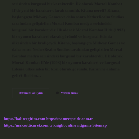
serisinden kurgusal bir karakterdir. İlk olarak Mortal Kombat
II’de yeni bir karakter olarak tanıtıldı. Kitana nereli? Kitana,
başlangıçta Midway Games ve daha sonra NetherRealm Studios
tarafından geliştirilen Mortal Kombat medya serisindeki
kurgusal bir karakterdir. İlk olarak Mortal Kombat II’de (1993)
bir oyuncu karakteri olarak göründü ve kurgusal Edenia
ülkesinden bir kraliçeydi. Kitana, başlangıçta Midway Games ve
daha sonra NetherRealm Studios tarafından geliştirilen Mortal
Kombat medya serisindeki kurgusal bir karakterdir. İlk olarak
Mortal Kombat II’de (1993) bir oyuncu karakteri ve kurgusal
Edenia ülkesinden bir kral olarak göründü. Karan ne anlama
gelir? Bu isim…
Kitana
Devamını okuyun
Yorum Bırak
Ne
Anlama
Gelir
https://kaliteegitim.com
https://naturespride.com.tr
https://maksutticaret.com.tr
knight online
nttgame
Sitemap