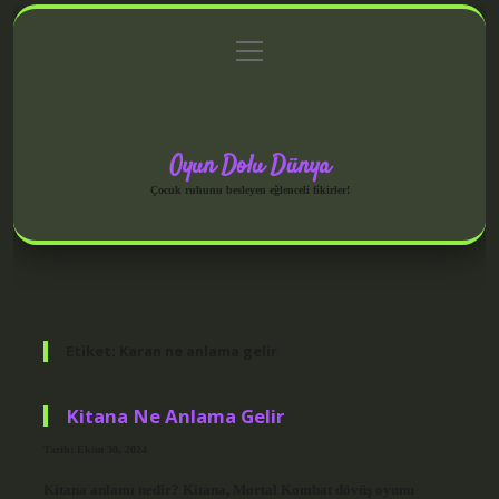
menüyü
Anasayfa
Gizlilik Politikası
Yasal Uyarı
aç
Hakkımızda
Oyun Dolu Dünya
Çocuk ruhunu besleyen eğlenceli fikirler!
Etiket:
Karan ne anlama gelir
Kitana Ne Anlama Gelir
Tarih: Ekim 30, 2024
Kitana anlamı nedir? Kitana, Mortal Kombat dövüş oyunu