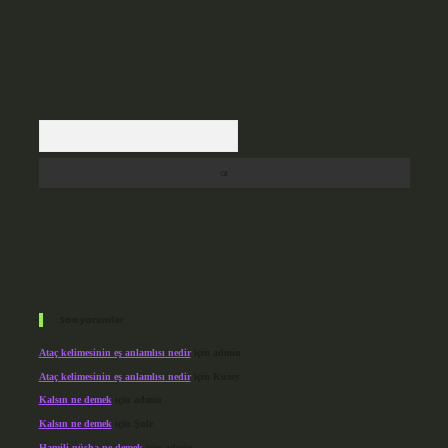
Arama
Son yorumlar
Ataç kelimesinin eş anlamlısı nedir
için
admin
Ataç kelimesinin eş anlamlısı nedir
için
Kuzey
Kalsın ne demek
için
admin
Kalsın ne demek
için
Şule
Hamili nüsha ne demek
için
admin