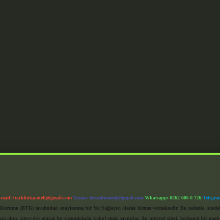
-mail:
backlinkpaneli@gmail.com
Teams:
forumhizmeti@gmail.com
Whatsapp: 0262 606 0 726
Telegra
im Kurumu (BTK) tarafından onaylanmış bir Yer Sağlayıcı olarak hizmet vermektedir. Bu nedenle, sited
 olup, siteye üye olarak bu sorumluluğu kabul etmiş sayılırlar. Bu internet sitesi, herhangi bir mark