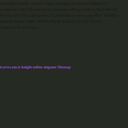
 izlemiştir. Kölelik, Osmanlı İmparatorluğu’nda Sultan Abdülmecid
n bağımsız oldu? BrezilyaTemel göstergelerResmi adıBrezilya Federatif
rezilya (4,2 milyon)Toprak8.515. Köleliğin karşıtı hangi ülke? Köleliğin
ülkelerde destek buldu. 1839’da Büyük Britanya’da Anti-Slavery
ortekizce: Brasileiros),…
icaret.com.tr
knight online
nttgame
Sitemap