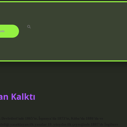
ızda
an Kalktı
k Devletleri’nde 1865’te, İspanya’da 1873’te, Küba’da 1886’da ve
öleliği yasaklayan ilk yasalar 19. yüzyılın ilk çeyreğinde 1807’de İngiltere