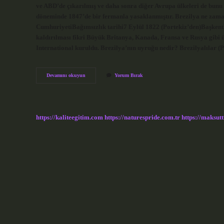
ve ABD’de çıkarılmış ve daha sonra diğer Avrupa ülkeleri de bunu
döneminde 1847’de bir fermanla yasaklanmıştır. Brezilya ne zama
CumhuriyetiBağımsızlık tarihi7 Eylül 1822 (Portekiz’den)BaşkentB
kaldırılması fikri Büyük Britanya, Kanada, Fransa ve Rusya gibi 
International kuruldu. Brezilya’nın uyruğu nedir? Brezilyalılar (P
Brezilya
Devamını okuyun
Yorum Bırak
Kölelik
Ne
Zaman
Kalktı
https://kaliteegitim.com
https://naturespride.com.tr
https://maksutt