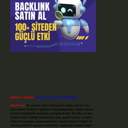
Reklam ve İletişim:
Skype: live:.cid.575569c608265c69
Yasal Uyarı:
Bu internet sitesi, herhangi bir marka, kurum veya
şahıs şirketi ile hiçbir bağlantısı bulunmamaktadır. Sitede yalnızca
kendi hazırladığımız makaleler paylaşılmaktadır. Burada yer alan
içerikler haber niteliği taşımamakta olup, gerçek kurum ve kişiler
hakkında paylaşım yapılmamaktadır. Gerçek kurum ve kişiler ile
isim benzerlikleri tamamen tesadüfidir. Sitemizdeki bilgiler taslak