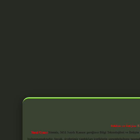
Reklam ve İletişim:
E
Yasal Uyarı:
Sitemiz, 5651 Sayılı Kanun gereğince Bilgi Teknolojileri ve İletiş
bulunmamaktadır. Ancak, üyelerimiz yazdıkları içeriklerin sorumluluğunu taşımakta