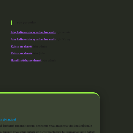
Son yorumlar
Ataç kelimesinin eş anlamlısı nedir
için
admin
Ataç kelimesinin eş anlamlısı nedir
için
Kuzey
Kalsın ne demek
için
admin
Kalsın ne demek
için
Şule
Hamili nüsha ne demek
için
admin
m: @karabul
eki içerikleri proaktif olarak denetleme veya araştırma yükümlülüğümüz
a, kurum veya şahıs şirketi ile hiçbir bağlantısı bulunmamaktadır. Sitede