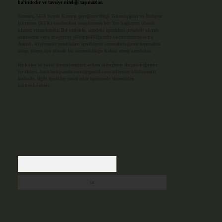
halindedir ve tavsiye niteliği taşımazlar.
Sitemiz, 5651 Sayılı Kanun gereğince Bilgi Teknolojileri ve İletişim
Kurumu (BTK) tarafından onaylanmış bir Yer Sağlayıcı olarak
hizmet vermektedir. Bu nedenle, sitedeki içerikleri proaktif olarak
denetleme veya araştırma yükümlülüğümüz bulunmamaktadır.
Ancak, üyelerimiz yazdıkları içeriklerin sorumluluğunu taşımakta
olup, siteye üye olarak bu sorumluluğu kabul etmiş sayılırlar.
Hukuka ve yasal düzenlemelere aykırı olduğunu düşündüğünüz
içerikleri,
backlinkpanelicomtr@gmail.com
adresine bildirmeniz
halinde, ilgili içerikler yasal süre içerisinde sitemizden
kaldırılacaktır.
Arama