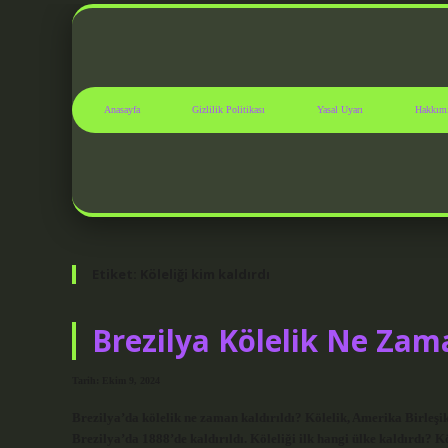
Anasayfa
Gizlilik Politikası
Yasal Uyarı
Hakkım
Etiket:
Köleliği kim kaldırdı
Brezilya Kölelik Ne Zam
Tarih: Ekim 9, 2024
Brezilya’da kölelik ne zaman kaldırıldı? Kölelik, Amerika Birleşi
Brezilya’da 1888’de kaldırıldı. Köleliği ilk hangi ülke kaldırdı? K