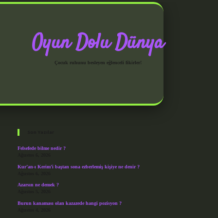
Oyun Dolu Dünya
Çocuk ruhunu besleyen eğlenceli fikirler!
Sidebar
grandoperabet giriş
Son Yazılar
Felsefede bilme nedir ?
Ağustos 6, 2026
Kur’an-ı Kerim’i baştan sona ezberlemiş kişiye ne denir ?
Ağustos 6, 2026
Azarsın ne demek ?
Ağustos 5, 2026
Burun kanaması olan kazazede hangi pozisyon ?
Ağustos 4, 2026